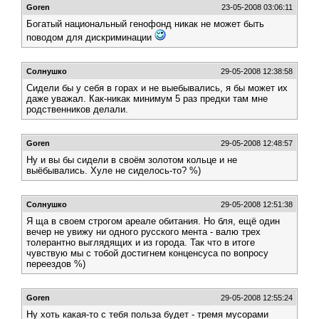
Goren
23-05-2008 03:06:11
Богатый национальный генофонд никак не может быть
поводом для дискриминации
Солнушко
29-05-2008 12:38:58
Сидели бы у себя в горах и не выебывались, я бы может их
даже уважал. Как-никак минимум 5 раз предки там мне
родственников делали.
Goren
29-05-2008 12:48:57
Ну и вы бы сидели в своём золотом кольце и не
выёбывались. Хуле не сиделось-то? %)
Солнушко
29-05-2008 12:51:38
Я ща в своем строгом ареале обитания. Но бля, ещё один
вечер не увижу ни одного русского мента - валю трех
толерантно выглядящих и из города. Так что в итоге
чувствую мы с тобой достигнем конценсуса по вопросу
переездов %)
Goren
29-05-2008 12:55:24
Ну хоть какая-то с тебя польза будет - тремя мусорами