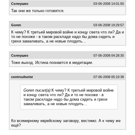
Солнушко
03-06-2008 14:01:50
Так они же только готовятся.
Goren
03-06-2008 19:29:57
К чему? К третьей мировой войне и концу света что ли? Да и
то не похоже - в таком раскладе надо бы дома сидеть и
грехи замаливать, а не новые плодить...
Солнушко
07-06-2008 04:28:30
Тоже выход. Истина познается в медитации.
contrculturist
07-06-2008 05:19:38
Goren писал(а):
К чему? К третьей мировой войне
и концу света что ли? Да и то не похоже - в
таком раскладе надо бы дома сидеть и грехи
замаливать, а не новые плодить...
Ко всемирному еврейскому заговору, вестимо. А к чему же
ещё?