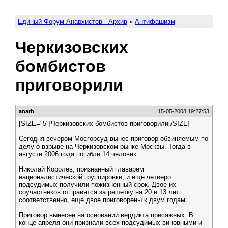
Единый Форум Анархистов - Архив
»
Антифашизм
Черкизовских
бомбистов
приговорили
anarh
15-05-2008 19:27:53
[SIZE="5"]Черкизовских бомбистов приговорили[/SIZE]
Сегодня вечером Мосгорсуд вынес приговор обвиняемым по
делу о взрыве на Черкизовском рынке Москвы. Тогда в
августе 2006 года погибли 14 человек.
Николай Королeв, признанный главарем
националистической группировки, и еще четверо
подсудимых получили пожизненный срок. Двое их
соучастников отправятся за решетку на 20 и 13 лет
соответственно, еще двое приговорены к двум годам.
Приговор вынесен на основании вердикта присяжных. В
конце апреля они признали всех подсудимых виновными и