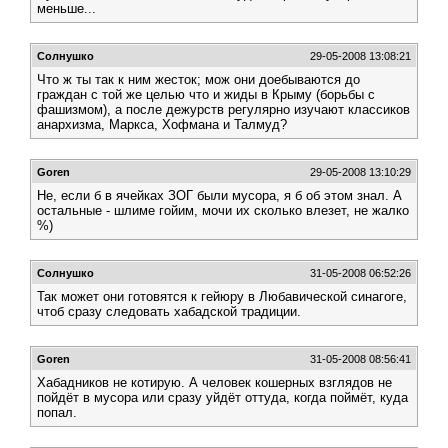
меньше...
Солнушко
29-05-2008 13:08:21
Что ж ты так к ним жесток; мож они доебываются до
граждан с той же целью что и жиды в Крыму (борьбы с
фашизмом), а после дежурств регулярно изучают классиков
анархизма, Маркса, Хофмана и Талмуд?
Goren
29-05-2008 13:10:29
Не, если б в ячейках ЗОГ были мусора, я б об этом знал. А
остальные - шлиме гойим, мочи их сколько влезет, не жалко
%)
Солнушко
31-05-2008 06:52:26
Так может они готовятся к гейюру в Любавической синагоге,
чтоб сразу следовать хабадской традиции.
Goren
31-05-2008 08:56:41
Хабадников не котирую. А человек кошерных взглядов не
пойдёт в мусора или сразу уйдёт оттуда, когда поймёт, куда
попал.