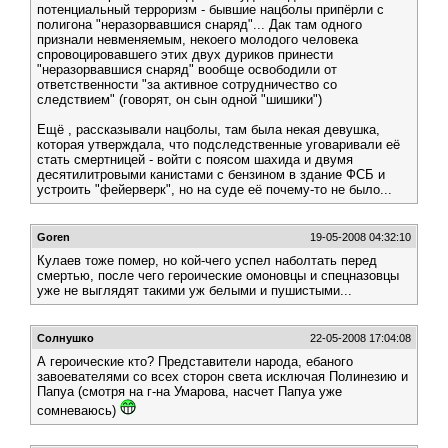
потенциальный терроризм - бывшие нацболы припёрли с
полигона "неразорвавшися снаряд"... Дак там одного
признали невменяемым, некоего молодого человека
спровоцировавшего этих двух дуриков принести
"неразорвавшися снаряд" вообще освободили от
ответственности "за активное сотрудничество со
следствием" (говорят, он сын одной "шишики")
Ещё , рассказывали нацболы, там была некая девушка,
которая утверждала, что подследственные уговаривали её
стать смертницей - войти с поясом шахида и двумя
десятилитровыми канистами с бензином в здание ФСБ и
устроить "фейерверк", но на суде её почему-то не было...
Goren
19-05-2008 04:32:10
Кулаев тоже помер, но кой-чего успел наболтать перед
смертью, после чего героические омоновцы и спецназовцы
уже не выглядят такими уж белыми и пушистыми...
Солнушко
22-05-2008 17:04:08
А героические кто? Представители народа, ебаного
завоевателями со всех сторон света исключая Полинезию и
Папуа (смотря на г-на Умарова, насчет Папуа уже
сомневаюсь)