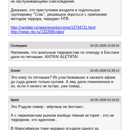
не заслуживающими снисхождения.
Доказано, что преступники входили в подпольную
группировку "Спас", решившую бороться с приезжими
методом террора, передает НТВ.
http://rambler.ru/news/events/crime/12744711.html
http://news.ntv.ru/132269/video/
Солнушко
18-05-2008 15:06:54
Напомним, что анальным террористам по эпизоду в Беслане
дали по пятнашке. ANTIFA! ALETRTA!
Goren
19-05-2008 02:39:14
Это кому по пятнашке? Из участвовавших в захвате афаик
до суда дожил только кулаев. А ему дали пожизненное и
он, если я ничего не путаю, уже помер...
Spirit
19-05-2008 03:19:02
Это Радуев помер - мёртвые не болтают...
А с черкизовским рынком вообще тёмная история - это не
терроризм, это идиотизм...
В Новосибирске тоже недавно осудили одного за