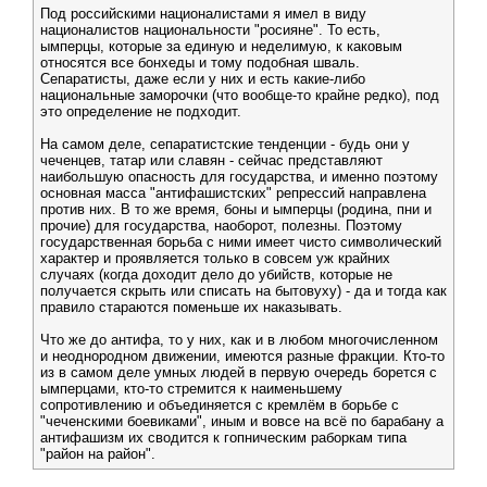
Под российскими националистами я имел в виду
националистов национальности "росияне". То есть,
ымперцы, которые за единую и неделимую, к каковым
относятся все бонхеды и тому подобная шваль.
Сепаратисты, даже если у них и есть какие-либо
национальные заморочки (что вообще-то крайне редко), под
это определение не подходит.
На самом деле, сепаратистские тенденции - будь они у
чеченцев, татар или славян - сейчас представляют
наибольшую опасность для государства, и именно поэтому
основная масса "антифашистских" репрессий направлена
против них. В то же время, боны и ымперцы (родина, пни и
прочие) для государства, наоборот, полезны. Поэтому
государственная борьба с ними имеет чисто символический
характер и проявляется только в совсем уж крайних
случаях (когда доходит дело до убийств, которые не
получается скрыть или списать на бытовуху) - да и тогда как
правило стараются поменьше их наказывать.
Что же до антифа, то у них, как и в любом многочисленном
и неоднородном движении, имеются разные фракции. Кто-то
из в самом деле умных людей в первую очередь борется с
ымперцами, кто-то стремится к наименьшему
сопротивлению и объединяется с кремлём в борьбе с
"чеченскими боевиками", иным и вовсе на всё по барабану а
антифашизм их сводится к гопническим раборкам типа
"район на район".