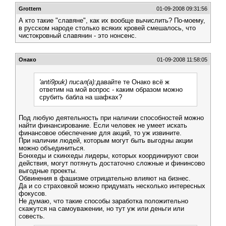
Grottern
01-09-2008 09:31:56
А кто такие "славяне", как их вообще вычислить? По-моему,
в русском народе столько всяких кровей смешалось, что
чистокровный славянин - это нонсенс.
Онако
01-09-2008 11:58:05
'anti9puk) писал(а):
давайте те Онако всё ж
ответим на мой вопрос - каким образом можно
срубить бабла на шафках?
Под любую деятельность при наличии способностей можно
найти финансирование. Если человек не умеет искать
финансовое обеспечение для акций, то уж извините.
При наличии людей, которым могут быть выгодны акции
можно объединиться.
Бонхеды и скинхеды лидеры, которых координируют свои
действия, могут потянуть достаточно сложные и фининсово
выгодные проекты.
Обвинения в фашизме отрицательно влияют на бизнес.
Да и со страховкой можно придумать несколько интересных
фокусов.
Не думаю, что такие способы заработка положительно
скажутся на самоуважении, но тут уж или деньги или
совесть.