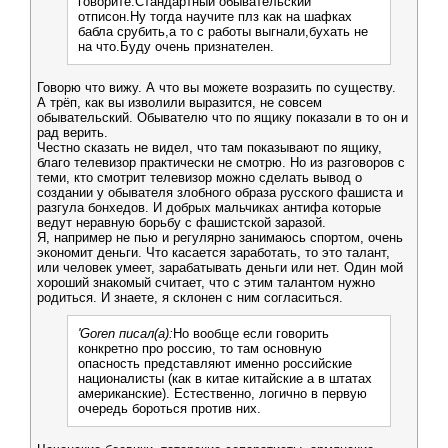
говорите.Стандартный обывательский
отписон.Ну тогда научите плз как на шафках
бабла срубить,а то с работы выгнали,бухать не
на что.Буду очень признателен.
Говорю что вижу. А что вы можете возразить по существу.
А трёп, как вы изволили выразится, не совсем
обывательский. Обывателю что по ящику показали в то он и
рад верить.
Честно сказать не видел, что там показывают по ящику,
благо телевизор практически не смотрю. Но из разговоров с
теми, кто смотрит телевизор можно сделать вывод о
создании у обывателя злобного образа русского фашиста и
разгула бонхедов. И добрых мальчиках антифа которые
ведут неравную борьбу с фашистской заразой.
Я, например не пью и регулярно занимаюсь спортом, очень
экономит деньги. Что касается заработать, то это талант,
или человек умеет, зарабатывать деньги или нет. Один мой
хороший знакомый считает, что с этим талантом нужно
родиться. И знаете, я склонен с ним согласиться.
'Goren писал(а):
Но вообще если говорить
конкретно про россию, то там основную
опасность представляют именно российские
националисты (как в китае китайские а в штатах
американские). Естественно, логично в первую
очередь бороться против них.