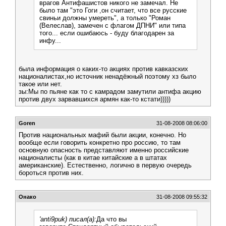
врагов Антифашистов никого не замечал. Не
было там "это Гоги ,он считает, что все русские
свиньи должны умереть", а только "Роман
(Велеслав), замечен с флагом ДПНИ" или типа
того... если ошибаюсь - буду благодарен за
инфу...
была информация о каких-то акциях против кавказских
националистах,но источник ненадёжный поэтому хз было
такое или нет.
зы:Мы по пьяне как то с камрадом замутили антифа акцию
против двух зарвавшихся армян как-то кстати)))))
Goren
31-08-2008 08:06:00
Против национальных мафий были акции, конечно. Но
вообще если говорить конкретно про россию, то там
основную опасность представляют именно российские
националисты (как в китае китайские а в штатах
американские). Естественно, логично в первую очередь
бороться против них.
Онако
31-08-2008 09:55:32
'anti9puk) писал(а):
Да что вы