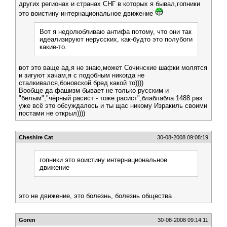
других регионах и странах СНГ в которых я бывал,гопники
это воистину интернациональное движение
Вот я недолюбливаю антифа потому, что они так
идеализируют нерусских, как-будто это полубоги
какие-то.
вот это ваще ад,я не знаю,может Сочинские шафки молятся
и зигуют хачам,я с подобным никогда не
сталкивался,боновской бред какой то))))
Вообще да фашизм бывает не только русским и
"белым","чёрный расист - тоже расист",блаблабла 1488 раз
уже всё это обсуждалось и ты щас никому Изракиль своими
постами не открыл))))
Cheshire Cat
30-08-2008 09:08:19
гопники это воистину интернациональное
движение
это не движение, это болезнь, болезнь общества
Goren
30-08-2008 09:14:11