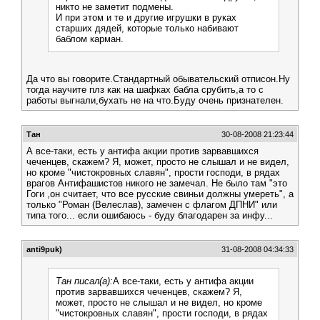
никто не заметит подмены.
И при этом и те и другие игрушки в руках
старших дядей, которые только набивают
баблом карман.
Да что вы говорите.Стандартный обывательский отписон.Ну
тогда научите плз как на шафках бабла срубить,а то с
работы выгнали,бухать не на что.Буду очень признателен.
Тан
30-08-2008 21:23:44
А все-таки, есть у антифа акции против зарвавшихся
чеченцев, скажем? Я, может, просто не слышал и не видел,
но кроме "чистокровных славян", прости господи, в рядах
врагов Антифашистов никого не замечал. Не было там "это
Гоги ,он считает, что все русские свиньи должны умереть", а
только "Роман (Велеслав), замечен с флагом ДПНИ" или
типа того... если ошибаюсь - буду благодарен за инфу...
anti9puk)
31-08-2008 04:34:33
Тан писал(а):
А все-таки, есть у антифа акции
против зарвавшихся чеченцев, скажем? Я,
может, просто не слышал и не видел, но кроме
"чистокровных славян", прости господи, в рядах