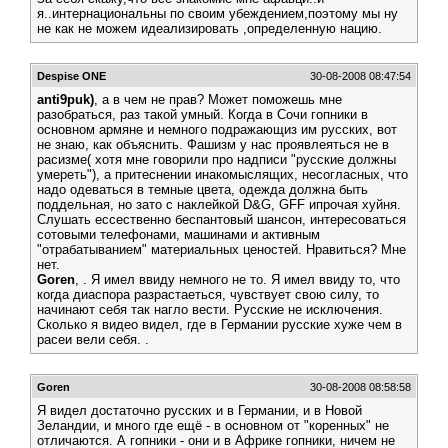
я..интернациональны по своим убеждением,поэтому мы ну
не как не можем идеализировать ,определенную нацию.
Despise ONE
30-08-2008 08:47:54
anti9puk)
, а в чем не прав? Может поможешь мне
разобраться, раз такой умный. Когда в Сочи гопники в
основном армяне и немного подражающиз им русских, вот
не знаю, как объяснить. Фашизм у нас проявлеяться не в
расизме( хотя мне говорили про надписи "русские должны
умереть"), а притеснении инакомыслящих, несогласных, что
надо одеваться в темные цвета, одежда должна быть
поддельная, но зато с наклейкой D&G, GFF ипрочая хуйня.
Слушать ессественно беспантовый шансон, интересоваться
сотовыми телефонами, машинами и активным
"отрабатыванием" материальных ценостей. Нравиться? Мне
нет.
Goren
, . Я имел ввиду немного не то. Я имел ввиду то, что
когда диаспора разрастаеться, чувствует свою силу, то
начинают себя так нагло вести. Русские не исключения.
Сколько я видео видел, где в Германии русские хуже чем в
расеи вели себя. .
Goren
30-08-2008 08:58:58
Я видел достаточно русских и в Германии, и в Новой
Зеландии, и много где ещё - в основном от "коренных" не
отличаются. А гопники - они и в Африке гопники, ничем не