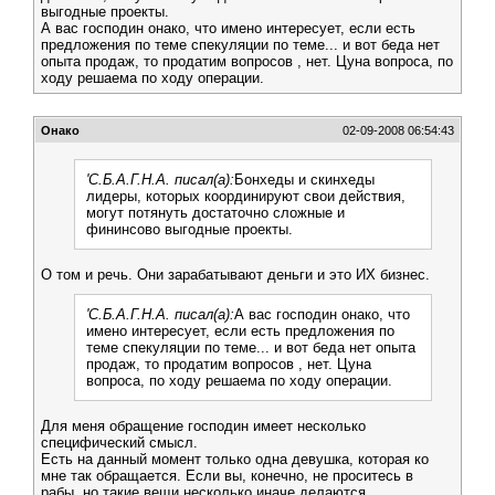
выгодные проекты.
А вас господин онако, что имено интересует, если есть
предложения по теме спекуляции по теме... и вот беда нет
опыта продаж, то продатим вопросов , нет. Цуна вопроса, по
ходу решаема по ходу операции.
Онако
02-09-2008 06:54:43
'C.Б.А.Г.Н.А. писал(а):
Бонхеды и скинхеды
лидеры, которых координируют свои действия,
могут потянуть достаточно сложные и
фининсово выгодные проекты.
О том и речь. Они зарабатывают деньги и это ИХ бизнес.
'C.Б.А.Г.Н.А. писал(а):
А вас господин онако, что
имено интересует, если есть предложения по
теме спекуляции по теме... и вот беда нет опыта
продаж, то продатим вопросов , нет. Цуна
вопроса, по ходу решаема по ходу операции.
Для меня обращение господин имеет несколько
специфический смысл.
Есть на данный момент только одна девушка, которая ко
мне так обращается. Если вы, конечно, не проситесь в
рабы, но такие вещи несколько иначе делаются.