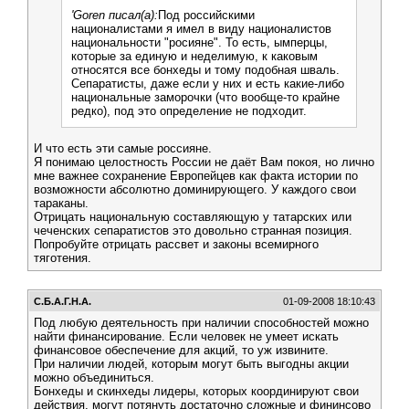
'Goren писал(а):
Под российскими
националистами я имел в виду националистов
национальности "росияне". То есть, ымперцы,
которые за единую и неделимую, к каковым
относятся все бонхеды и тому подобная шваль.
Сепаратисты, даже если у них и есть какие-либо
национальные заморочки (что вообще-то крайне
редко), под это определение не подходит.
И что есть эти самые россияне.
Я понимаю целостность России не даёт Вам покоя, но лично
мне важнее сохранение Европейцев как факта истории по
возможности абсолютно доминирующего. У каждого свои
тараканы.
Отрицать национальную составляющую у татарских или
чеченских сепаратистов это довольно странная позиция.
Попробуйте отрицать рассвет и законы всемирного
тяготения.
C.Б.А.Г.Н.А.
01-09-2008 18:10:43
Под любую деятельность при наличии способностей можно
найти финансирование. Если человек не умеет искать
финансовое обеспечение для акций, то уж извините.
При наличии людей, которым могут быть выгодны акции
можно объединиться.
Бонхеды и скинхеды лидеры, которых координируют свои
действия, могут потянуть достаточно сложные и фининсово