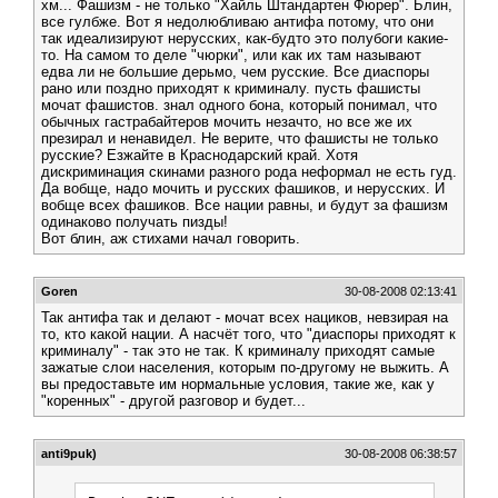
хм... Фашизм - не только "Хайль Штандартен Фюрер". Блин,
все гулбже. Вот я недолюбливаю антифа потому, что они
так идеализируют нерусских, как-будто это полубоги какие-
то. На самом то деле "чюрки", или как их там называют
едва ли не большие дерьмо, чем русские. Все диаспоры
рано или поздно приходят к криминалу. пусть фашисты
мочат фашистов. знал одного бона, который понимал, что
обычных гастрабайтеров мочить незачто, но все же их
презирал и ненавидел. Не верите, что фашисты не только
русские? Езжайте в Краснодарский край. Хотя
дискриминация скинами разного рода неформал не есть гуд.
Да вобще, надо мочить и русских фашиков, и нерусских. И
вобще всех фашиков. Все нации равны, и будут за фашизм
одинаково получать пизды!
Вот блин, аж стихами начал говорить.
Goren
30-08-2008 02:13:41
Так антифа так и делают - мочат всех нациков, невзирая на
то, кто какой нации. А насчёт того, что "диаспоры приходят к
криминалу" - так это не так. К криминалу приходят самые
зажатые слои населения, которым по-другому не выжить. А
вы предоставьте им нормальные условия, такие же, как у
"коренных" - другой разговор и будет...
anti9puk)
30-08-2008 06:38:57