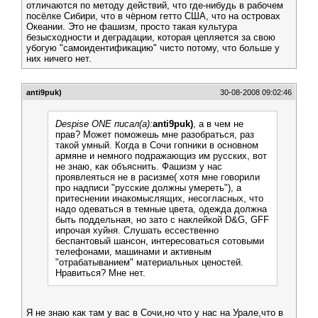
отличаются по методу действий, что где-нибудь в рабочем
посёлке Сибири, что в чёрном гетто США, что на островах
Океании. Это не фашизм, просто такая культура
безысходности и деградации, которая цепляется за свою
убогую "самоидентификацию" чисто потому, что больше у
них ничего нет.
anti9puk)
30-08-2008 09:02:46
Despise ONE писал(а):
anti9puk)
, а в чем не
прав? Может поможешь мне разобраться, раз
такой умный. Когда в Сочи гопники в основном
армяне и немного подражающиз им русских, вот
не знаю, как объяснить. Фашизм у нас
проявлеяться не в расизме( хотя мне говорили
про надписи "русские должны умереть"), а
притеснении инакомыслящих, несогласных, что
надо одеваться в темные цвета, одежда должна
быть поддельная, но зато с наклейкой D&G, GFF
ипрочая хуйня. Слушать ессественно
беспантовый шансон, интересоваться сотовыми
телефонами, машинами и активным
"отрабатыванием" материальных ценостей.
Нравиться? Мне нет.
Я не знаю как там у вас в Сочи,но что у нас на Урале,что в