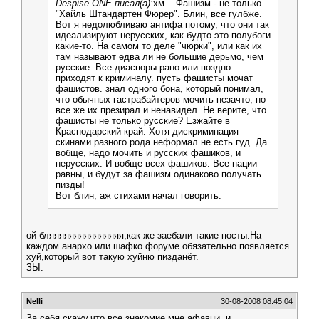
Despise ONE писал(а):
хм... Фашизм - не только
"Хайль Штандартен Фюрер". Блин, все гулбже.
Вот я недолюбливаю антифа потому, что они так
идеализируют нерусских, как-будто это полубоги
какие-то. На самом то деле "чюрки", или как их
там называют едва ли не большие дерьмо, чем
русские. Все диаспоры рано или поздно
приходят к криминалу. пусть фашисты мочат
фашистов. знал одного бона, который понимал,
что обычных гастрабайтеров мочить незачто, но
все же их презирал и ненавидел. Не верите, что
фашисты не только русские? Езжайте в
Краснодарский край. Хотя дискриминация
скинами разного рода неформал не есть гуд. Да
вобще, надо мочить и русских фашиков, и
нерусских. И вобще всех фашиков. Все нации
равны, и будут за фашизм одинаково получать
пизды!
Вот блин, аж стихами начал говорить.
ой бляяяяяяяяяяяяяяя,как же заебали такие посты.На
каждом анархо или шафко форуме обязательно появляется
хуй,который вот такую хуйню пизданёт.
ЗЫ:
Nelli
30-08-2008 08:45:04
За себя скажу,что все знакомие мне афавци..и