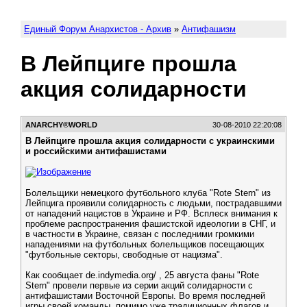
Единый Форум Анархистов - Архив
»
Антифашизм
В Лейпциге прошла
акция солидарности
АNARCHY®WORLD
30-08-2010 22:20:08
В Лейпциге прошла акция солидарности с украинскими
и российскими антифашистами
Болельщики немецкого футбольного клуба "Rote Stern" из
Лейпцига проявили солидарность с людьми, пострадавшими
от нападений нацистов в Украине и РФ. Всплеск внимания к
проблеме распространения фашистской идеологии в СНГ, и
в частности в Украине, связан с последними громкими
нападениями на футбольных болельщиков посещающих
"футбольные секторы, свободные от нацизма".
Как сообщает de.indymedia.org/ , 25 августа фаны "Rote
Stern" провели первые из серии акций солидарности с
антифашистами Восточной Европы. Во время последней
игры своей команды, помимо уже традиционных флагов и