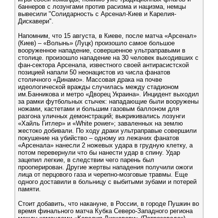
баннеров с лозунгами против расизма и нацизма, немцы
вывесили "Солидарность с Арсенал-Киев и Карелия-
Дискавери".
Напомним, что 15 августа, в Киеве, после матча «Арсенал»
(Киев) – «Волынь» (Луцк) произошло самое большое
вооруженное нападение, совершенное ультраправыми в
столице. произошло нападение на 30 человек выходивших с
фан-сектора Арсенала, известного своей антирасистской
позицией напали 50 неонацистов из числа фанатов
столичного «Динамо». Массовая драка на почве
идеологической вражды случилась между стадионом
им.Банникова и метро «Дворец Украина». Инцидент выходил
за рамки футбольных стычек: нападающие были вооружены
ножами, кастетами и большим газовым баллоном для
разгона уличных демонстраций; выкрикивались лозунги
«Хайль Гитлер» и «White power»; заваленных на землю
жестоко добивали. По ходу драки ультраправые совершили
покушение на убийство – одному из лежачих фанатов
«Арсенала» нанесли 2 ножевых удара в грудную клетку, а
потом перевернули что бы нанести удар в спину. Удар
зацепил легкие, в следствии чего парень был
прооперирован. Другие жертвы нападения получили ожоги
лица от перцового газа и черепно-мозговые травмы. Еще
одного доставили в больницу с выбитыми зубами и потерей
памяти.
Стоит добавить, что накануне, в России, в городе Пушкин во
время финального матча Кубка Северо-Западного региона