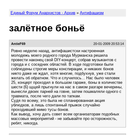
Единый Форум Анархистов - Архив
»
Антифашизм
залётное боньё
AntieF69
20-01-2009 20:53:14
Ровно неделю назад, антифашистски настроенная
молодежь моего родного города Мурманска решила
провести наконец свой DIY-концерт, собрав музыкантов с
города и с соседних областей. В ходе подготовки были
соблюдены строгие меры конспирации, и никаких бонов
никто даже не ждал, хотя многие, подбухнув, уже стали
желать об обратном. Что и случилось... Нас было человек
25, концерт проходил в большом гараже, боны в количестве
шести (6) щщей прыгнули на нас в самом разгаре вечерины,
вынесли двоих парней на говне, затем пошмаляли одного с
травмата, после чего дали по тапкам.
Судя по всему, это была не спланированная акция
ублюдков, а лишь спонтанный прыжок случайно
проходившей мимо тусы бонов.
Как вывод, хочу дать совет всем организаторам подобных
массовых мероприятий - не забывайте про осторожность,
ребят, никогда.