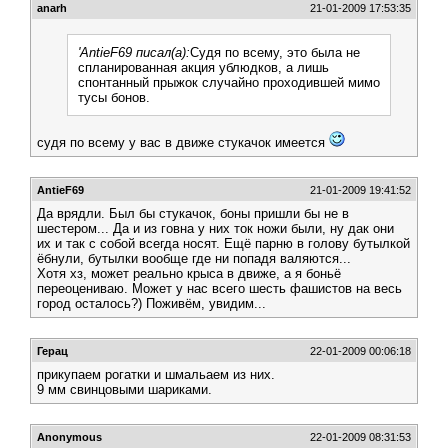
anarh
21-01-2009 17:53:35
'AntieF69 писал(а):
Судя по всему, это была не
спланированная акция ублюдков, а лишь
спонтанный прыжок случайно проходившей мимо
тусы бонов.
судя по всему у вас в движе стукачок имеется
AntieF69
21-01-2009 19:41:52
Да врядли. Был бы стукачок, боны пришли бы не в
шестером... Да и из говна у них ток ножи были, ну дак они
их и так с собой всегда носят. Ещё парню в голову бутылкой
ёбнули, бутылки вообще где ни попадя валяются...
Хотя хз, может реально крыса в движе, а я боньё
переоцениваю. Может у нас всего шесть фашистов на весь
город осталось?) Поживём, увидим...
Герац
22-01-2009 00:06:18
прикупаем рогатки и шмальаем из них.
9 мм свинцовыми шариками.
Anonymous
22-01-2009 08:31:53