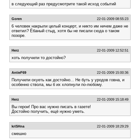
в следующий раз предусмотрите такой исход событий
Goren
22-01-2009 08:55:23
6 человек накрыли целый концерт, и никто им ничем даже не
ответил? Ёбаный стыд, хотя бы не писали сюда о таком
позоре.
Herz
22-01-2009 12:52:51
хоть получили то достойно?
AntieF69
22-01-2009 15:00:36
Получили охуеть как достойно... Не буть у уродов говна, и
особенно ствола, мы б их хлопнули по-любому.
Herz
22-01-2009 15:18:49
Вы герои! Про вас нужно писать в газете!
Достойно получить, ещё нужно уметь.
kriSHna
22-01-2009 18:29:29
смешно