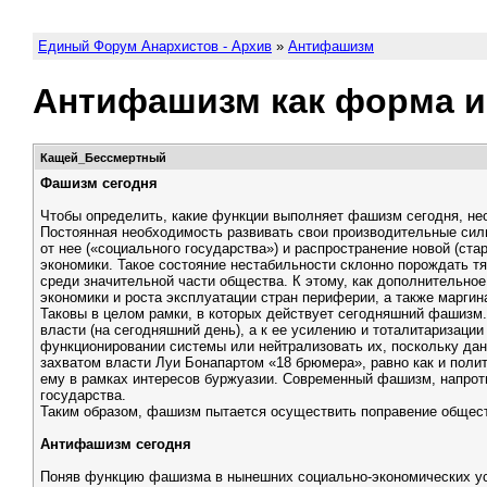
Единый Форум Анархистов - Архив
»
Антифашизм
Антифашизм как форма и
Кащей_Бессмертный
Фашизм сегодня
Чтобы определить, какие функции выполняет фашизм сегодня, необх
Постоянная необходимость развивать свои производительные силы 
от нее («социального государства») и распространение новой (с
экономики. Такое состояние нестабильности склонно порождать 
среди значительной части общества. К этому, как дополнительно
экономики и роста эксплуатации стран периферии, а также марги
Таковы в целом рамки, в которых действует сегодняшний фашизм. 
власти (на сегодняшний день), а к ее усилению и тоталитаризаци
функционировании системы или нейтрализовать их, поскольку да
захватом власти Луи Бонапартом «18 брюмера», равно как и поли
ему в рамках интересов буржуазии. Современный фашизм, напрот
государства.
Таким образом, фашизм пытается осуществить поправение общест
Антифашизм сегодня
Поняв функцию фашизма в нынешних социально-экономических ус