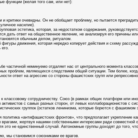
е функции (желая того сам, или нет):
и и критики очевидны. Он не обобщает проблему, но пытается прегради
 уличное насилие).
упповая эстетика, которая, за недостатком содержания, руководствует
ются дать ответ на общественное явление, не анализируя его причины ил
 становятся обычным делом, ритуалом.
й фигуры движения, которая нередко копирует действия и схему рассуж
 его.
бе частичной неминуемо отдаляет нас от центрального момента классов
ных проблем, являющихся следствием общей ситуации. Тем более, когда
ьности ответ на агрессию со стороны фашистских групп или репрессивн
к классовому сотрудничеству. Союз (в рамках общих платформ или ино
активистов с самых разных сторон, от левых коллаборационистов с сис
нистических группок (остатков ленинизма, которые борются с фашизмо
ся политика «антифашистских фронтов», что предполагает укрепление к
 врагами, жертвуя нашими собственными интересами ради совместной об
тя это не единственный случай. Автономные группы доходят до того, чт
ию, мы становимся союзниками ее врагов.