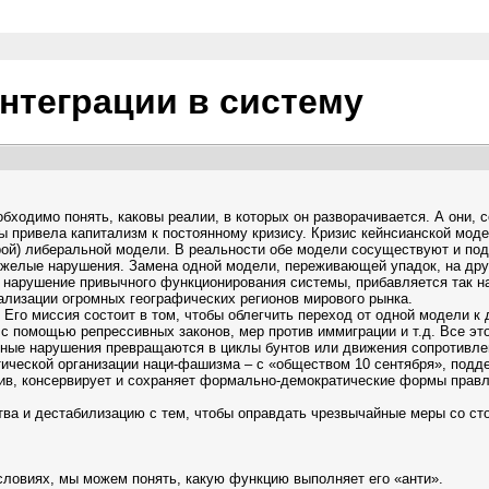
нтеграции в систему
одимо понять, каковы реалии, в которых он разворачивается. А они, со 
привела капитализм к постоянному кризису. Кризис кейнсианской модели 
тарой) либеральной модели. В реальности обе модели сосуществуют и по
тяжелые нарушения. Замена одной модели, переживающей упадок, на др
е нарушение привычного функционирования системы, прибавляется так 
нализации огромных географических регионов мирового рынка.
Его миссия состоит в том, чтобы облегчить переход от одной модели к д
и с помощью репрессивных законов, мер против иммиграции и т.д. Все 
нные нарушения превращаются в циклы бунтов или движения сопротивлен
тической организации наци-фашизма – с «обществом 10 сентября», под
ив, консервирует и сохраняет формально-демократические формы правл
ва и дестабилизацию с тем, чтобы оправдать чрезвычайные меры со ст
ловиях, мы можем понять, какую функцию выполняет его «анти».