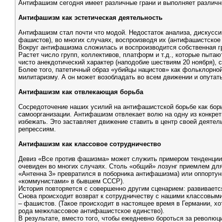
Антифашизм сегодня имеет различные грани и выполняет различны
Антифашизм как эстетическая деятельность
Антифашизм стал почти что модой. Недостаток анализа, дискусси
фашистов), во многих случаях, воспроизводя их (антифашистское
Вокруг антифашизма сложилась и воспроизводится собственная гр
Растет число групп, коллективов, платформ и т.д., которые пыта
чисто анекдотический характер (наподобие шествиям 20 ноября),
Более того, патетичный образ «убийцы нацистов» как фольклорно
милитаризму. А он может возобладать во всем движении и опутать
Антифашизм как отвлекающая борьба
Сосредоточение наших усилий на антифашистской борьбе как борь
самоорганизации. Антифашизм отвлекает волю на одну из конкрет
избежать. Это заставляет движение ставить в центр своей деятел
репрессиям.
Антифашизм как классовое сотрудничество
Девиз «Все против фашизма» может служить примером тенденции 
очевиден во многих случаях. Столь «общий» лозунг приемлем для 
«Антенна 3» превратился в поборника антифашизма) или оппорту
«коммунистами» в бывшем СССР).
История повторяется с совершенно другим сценарием: развивает
Снова происходит возврат к сотрудничеству с нашими классовыми
– фашистов. (Такое происходит в настоящее время в Германии, хо
рода межклассовое антифашистское единство).
В результате, вместо того, чтобы ежедневно бороться за революц