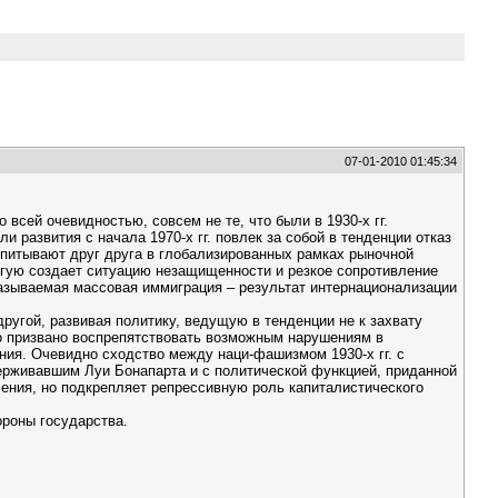
07-01-2010 01:45:34
всей очевидностью, совсем не те, что были в 1930-х гг.
развития с начала 1970-х гг. повлек за собой в тенденции отказ
дпитывают друг друга в глобализированных рамках рыночной
угую создает ситуацию незащищенности и резкое сопротивление
называемая массовая иммиграция – результат интернационализации
ругой, развивая политику, ведущую в тенденции не к захвату
это призвано воспрепятствовать возможным нарушениям в
ия. Очевидно сходство между наци-фашизмом 1930-х гг. с
держивавшим Луи Бонапарта и с политической функцией, приданной
ения, но подкрепляет репрессивную роль капиталистического
ороны государства.