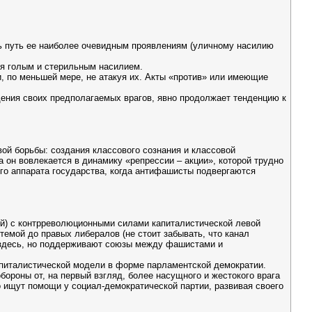
ть путь ее наиболее очевидным проявлениям (уличному насилию
ся голым и стерильным насилием.
и, по меньшей мере, не атакуя их. Акты «против» или имеющие
дения своих предполагаемых врагов, явно продолжает тенденцию к
ой борьбы: создания классового сознания и классовой
 он вовлекается в динамику «репрессии – акции», которой трудно
ого аппарата государства, когда антифашисты подвергаются
й) с контрреволюционными силами капиталистической левой
темой до правых либералов (не стоит забывать, что канал
м здесь, но поддерживают союзы между фашистами и
апиталистической модели в форме парламентской демократии.
ороны от, на первый взгляд, более насущного и жестокого врага
о ищут помощи у социал-демократической партии, развивая своего