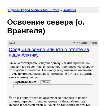
Единый Форум Анархистов - Архив
»
Экология
Освоение севера (о.
Врангеля)
band
25-12-2010 15:33:34
Следы на земле или кто в ответе за
нашу Арктику
Обычно фотографы, следуя девизу «Земля прекрасна»,
направляют объективы в прямо противоположную сторону
от подобных сюжетов. Но иногда мы делаем исключения,
чтобы привлечь внимание к проблеме, и в итоге, сделать
нашу планету чище.
Скрытый текст:
:
Если вы прилетаете на арктическое побережье нашей
страны, первое, что вас встречает – бескрайние горы
мусора и россыпи ржавых бочек до горизонта.Взлетные