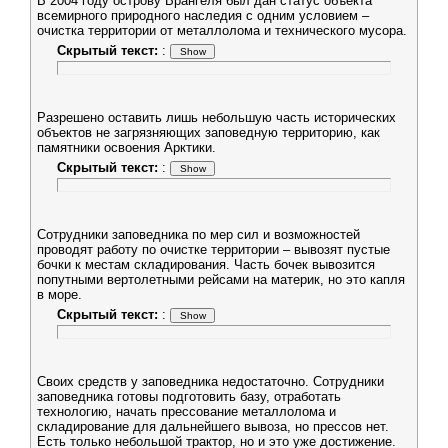
В 2004 году острову Врангеля был дан статус объекта
всемирного природного наследия с одним условием –
очистка территории от металлолома и технического мусора.
Скрытый текст:
:
Разрешено оставить лишь небольшую часть исторических
объектов не загрязняющих заповедную территорию, как
памятники освоения Арктики.
Скрытый текст:
:
Сотрудники заповедника по мер сил и возможностей
проводят работу по очистке территории – вывозят пустые
бочки к местам складирования. Часть бочек вывозится
попутными вертолетными рейсами на материк, но это капля
в море.
Скрытый текст:
:
Своих средств у заповедника недостаточно. Сотрудники
заповедника готовы подготовить базу, отработать
технологию, начать прессование металлолома и
складирование для дальнейшего вывоза, но прессов нет.
Есть только небольшой трактор, но и это уже достижение.