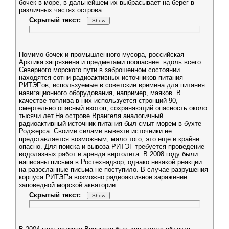
бочек в море, в дальнейшем их выбрасывает на берег в
различных частях острова.
Скрытый текст:
:
Помимо бочек и промышленного мусора, российская
Арктика загрязнена и предметами поопаснее: вдоль всего
Северного морского пути в заброшенном состоянии
находятся сотни радиоактивных источников питания –
РИТЭГ'ов, используемые в советские времена для питания
навигационного оборудования, например, маяков. В
качестве топлива в них используется стронций-90,
смертельно опасный изотоп, сохраняющий опасность около
тысячи лет.На острове Врангеля аналогичный
радиоактивный источник питания был смыт морем в бухте
Роджерса. Своими силами вывезти источники не
представляется возможным, мало того, это еще и крайне
опасно. Для поиска и вывоза РИТЭГ требуется проведение
водолазных работ и аренда вертолета. В 2008 году были
написаны письма в Ростехнадзор, однако никакой реакции
на разосланные письма не поступило. В случае разрушения
корпуса РИТЭГ’а возможно радиоактивное заражение
заповедной морской акватории.
Скрытый текст:
: