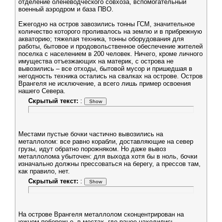
отделение оленеводческого совхоза, вспомогательный
военный аэродром и база ПВО.
Ежегодно на остров завозились тонны ГСМ, значительное
количество которого проливалось на землю и в прибрежную
акваторию; тяжелая техника, тонны оборудования для
работы, бытовое и продовольственное обеспечение жителей
поселка с населением в 200 человек. Ничего, кроме личного
имущества отъезжающих на материк, с острова не
вывозились – все отходы, бытовой мусор и пришедшая в
негодность техника остались на свалках на острове. Остров
Врангеля не исключение, а всего лишь пример освоения
нашего Севера.
Скрытый текст:
:
Местами пустые бочки частично вывозились на
металлолом: все равно корабли, доставляющие на север
грузы, идут обратно порожняком. Но даже вывоз
металлолома убыточен: для выхода хотя бы в ноль, бочки
изначально должны прессоваться на берегу, а прессов там,
как правило, нет.
Скрытый текст:
:
На острове Врангеля металлолом сконцентрирован на
южном побережье, в местах, где ранее находились