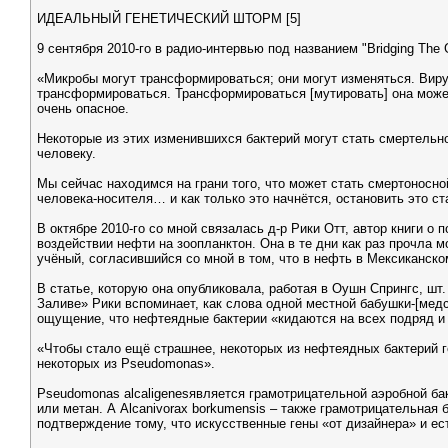
ИДЕАЛЬНЫЙ ГЕНЕТИЧЕСКИЙ ШТОРМ [5]
9 сентября 2010-го в радио-интервью под названием "Bridging Th
«Микробы могут трансформироваться; они могут изменяться. Виру
трансформироваться. Трансформироваться [мутировать] она может 
очень опасное.
Некоторые из этих изменившихся бактерий могут стать смертельн
человеку.
Мы сейчас находимся на грани того, что может стать смертоносной
человека-носителя… и как только это начнётся, остановить это с
В октябре 2010-го со мной связалась д-р Рики Отт, автор книги о
воздействии нефти на зоопланктон. Она в те дни как раз прочла 
учёный, согласившийся со мной в том, что в нефть в Мексиканско
В статье, которую она опубликовала, работая в Оушн Спрингс, шт
Заливе» Рики вспоминает, как слова одной местной бабушки-[медс
ощущение, что нефтеядные бактерии «кидаются на всех подряд и в
«Чтобы стало ещё страшнее, некоторых из нефтеядных бактерий ге
некоторых из Pseudomonas».
Pseudomonas alcaligenesявляется грамотрицательной аэробной ба
или метан. А Alcanivorax borkumensis – также грамотрицательная
подтверждение тому, что искусственные гены «от дизайнера» и ес