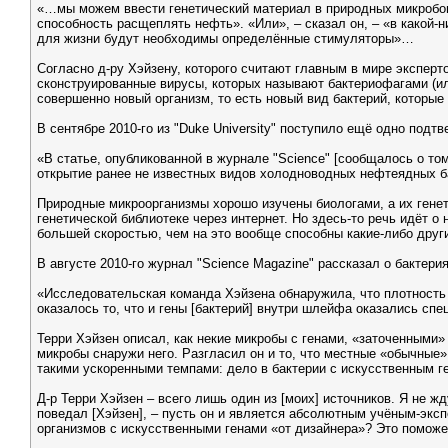
«…мы можем ввести генетический материал в природных микробов
способность расщеплять нефть». «Или», – сказал он, – «в какой-
для жизни будут необходимы определённые стимуляторы»…
Согласно д-ру Хэйзену, которого считают главным в мире экспер
сконструированные вирусы, которых называют бактериофагами (ил
совершенно новый организм, то есть новый вид бактерий, которые 
В сентябре 2010-го из "Duke University" поступило ещё одно под
«В статье, опубликованной в журнале "Science" [сообщалось о то
открытие ранее не известных видов холодноводных нефтеядных б
Природные микроорганизмы хорошо изучены биологами, а их генет
генетической библиотеке через интернет. Но здесь-то речь идёт 
большей скоростью, чем на это вообще способны какие-либо други
В августе 2010-го журнал "Science Magazine" рассказал о бактери
«Исследовательская команда Хэйзена обнаружила, что плотность
оказалось то, что и гены [бактерий] внутри шлейфа оказались сп
Терри Хэйзен описал, как некие микробы с генами, «заточенными»
микробы снаружи него. Разгласил он и то, что местные «обычные» 
такими ускоренными темпами: дело в бактерии с искусственным г
Д-р Терри Хэйзен – всего лишь один из [моих] источников. Я не жд
поведал [Хэйзен], – пусть он и является абсолютным учёным-экс
организмов с искусственными генами «от дизайнера»? Это поможе