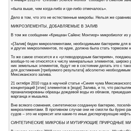
«была выше, чем когда-либо и где-либо отмечалось».
Дело в том, что это не естественные микробы. Нельзя же сравни
МИКРОЭЛЕМЕНТЫ, ДОБАВЛЯЕМЫЕ В ЗАЛИВ
В том же сообщении «Крищеан Сайенс Монтиор» микробиолог из у
«[Залив] беден микроэлементами, необходимыми бактериям для вы
и других микроэлементов, по идее, должна была стать тормозом н
То же самое относится и к «углеводородным бактериям», поедающ
вообще-то не относятся к числу минеральных элементов, широко р
них земельных элементов, будут не в состоянии делать это с та
для достижения [требуемого результата] абсолютно необходимым
Мексиканского залива.
21 октября 2010 года в научной статье «Синяя чума Мексиканског
концентраций [этих] элементов в [воде] Залива, и то, что распы
проанализированы образцы дождевой воды из облаков, пришедших 
марганца и мышьяка.
Вне всякого сомнения, синтетически созданную бактерию, поселё
микроэлементами. В противном случае они не смогли бы бурно ра
судов – это не корексит или какие-то иные диспергирующие нефть
СИНТЕТИЧЕСКИЕ МИКРОБЫ И МУТИРУЮЩИЕ ПРИРОДНЫЕ М