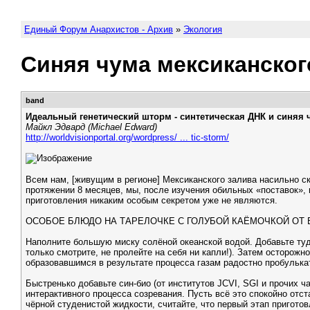
Единый Форум Анархистов - Архив
»
Экология
Синяя чума мексиканског
band
Идеальный генетический шторм - синтетическая ДНК и синяя 
Майкл Эдвард (Michael Edward)
http://worldvisionportal.org/wordpress/ ... tic-storm/
Всем нам, [живущим в регионе] Мексиканского залива насильно с
протяжении 8 месяцев, мы, после изучения обильных «поставок», 
приготовления никаким особым секретом уже не являются.
ОСОБОЕ БЛЮДО НА ТАРЕЛОЧКЕ С ГОЛУБОЙ КАЁМОЧКОЙ ОТ 
Наполните большую миску солёной океанской водой. Добавьте туд
только смотрите, не пролейте на себя ни капли!). Затем осторож
образовавшимся в результате процесса газам радостно пробулька
Быстренько добавьте син-био (от институтов JCVI, SGI и прочих
интерактивного процесса созревания. Пусть всё это спокойно отст
чёрной студенистой жидкости, считайте, что первый этап пригото