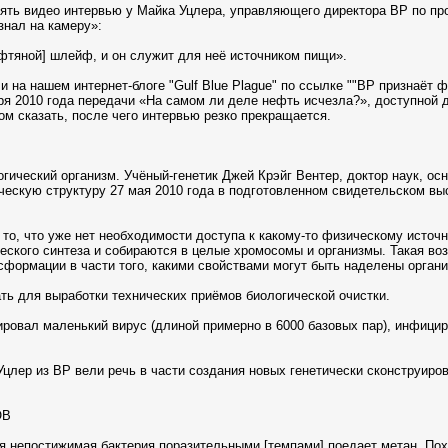
взять видео интервью у Майка Уцлера, управляющего директора ВР по пр
знал на камеру»:
ефтяной] шлейф, и он служит для неё источником пищи».
ли на нашем интернет-блоге "Gulf Blue Plague" по ссылке ""ВР признаёт
я 2010 года передачи «На самом ли деле нефть исчезла?», доступной д
ом сказать, после чего интервью резко прекращается.
огический организм. Учёный-генетик Джей Крэйг Вентер, доктор наук, 
ическую структуру 27 мая 2010 года в подготовленном свидетельском вы
то, что уже нет необходимости доступа к какому-то физическому исто
еского синтеза и собираются в целые хромосомы и организмы. Такая во
сформации в части того, какими свойствами могут быть наделены орган
ть для выработки технических приёмов биологической очистки.
ировал маленький вирус (длиной примерно в 6000 базовых пар), инфици
Уцлер из ВР вели речь в части создания новых генетически сконструиро
ОВ
я непостижимая бактерия поразительными [темпами] поедает метан. Похо