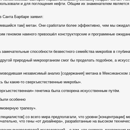
спользовали и для поглощения нефти. Общим их знаменателем является 
в Санта Барбаре заявил:
имевшийся там] метан. Они сработали более эффективно, чем мы ожидал
ским геномом намного превзошёл конструкторские и программные ожидан
 замечательные способности безвестного семейства микробов в глубина
о другой природный микроорганизм смог бы проделать подобное, а иску
изводившая независимый анализ [содержания] метана в Мексиканском за
ись бы какие-то сверхъестественные микробы».
сверхъестественная» генетика была сотворена искусственным путём.
 были особенно
имоверную трапезу».
[специалистов] со всего мира предполагали, что уровни [концентрации] 
ательно, что гены «от дизайнера», разработанные на высоком техничес
заявлении руководителей исследований – о том, что скорость разложения