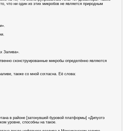
то, что ни один из этих микробов не является природным
и».
ия.
х Залива».
сственно сконструированные микробы определённо являются
ливе, также со мной согласна. Её слова:
метана в районе [затонувшей буровой платформы] «Дипуотэ
ком уровне, способны на такое.
 метана после нефтяного разлива в Мексиканском заливе