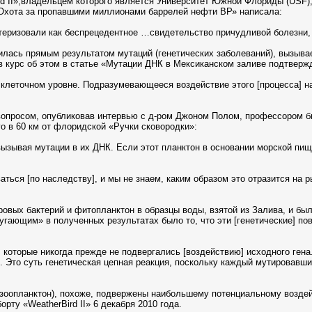
rd II»,владельцем которого является Университет Южной Флориды (USF),
ье «Охота за пропавшими миллионами баррелей нефти ВР» написала:
ктеризовали как беспрецедентное …свидетельство причудливой болезни
илась прямым результатом мутаций (генетических заболеваний), вызыва
в курс об этом в статье «Мутации ДНК в Мексиканском заливе подтверж
клеточном уровне. Подразумевающееся воздействие этого [процесса] на
 вопросом, опубликовав интервью с д-ром Джоном Полом, профессором 
о в 60 км от флоридской «Ручки сковородки»:
ызывая мутации в их ДНК. Если этот планктон в основании морской пищ
ться [по наследству], и мы не знаем, каким образом это отразится на 
оровых бактерий и фитопланктон в образцы воды, взятой из Залива, и 
угающим» в полученных результатах было то, что эти [генетические] п
 которые никогда прежде не подвергались [воздействию] исходного гена
 Это суть генетическая цепная реакция, поскольку каждый мутировавш
(зоопланктон), похоже, подвержены наибольшему потенциальному воздей
рту «WeatherBird II» 6 декабря 2010 года.