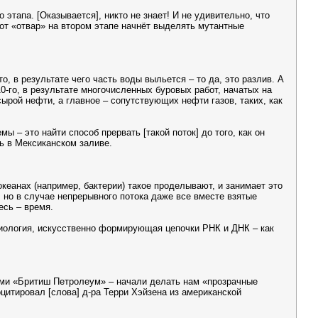
этапа. [Оказывается], никто не знает! И не удивительно, что
тот «отвар» на втором этапе начнёт выделять мутантные
о, в результате чего часть воды выльется – то да, это разлив. А
10-го, в результате многочисленных буровых работ, начатых на
ырой нефти, а главное – сопутствующих нефти газов, таких, как
 – это найти способ прервать [такой поток] до того, как он
ь в Мексиканском заливе.
кеанах (например, бактерии) такое проделывают, и занимает это
 но в случае непрерывного потока даже все вместе взятые
есь – время.
биология, искусственно формирующая цепочки РНК и ДНК – как
мыми «Бритиш Петролеум» – начали делать нам «прозрачные
оцитировал [слова] д-ра Терри Хэйзена из американской