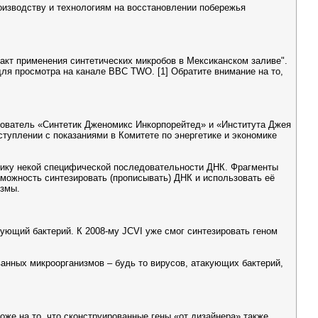
оизводству и технологиям на восстановлении побережья
 факт применения синтетических микробов в Мексиканском заливе".
ля просмотра на канале BBC TWO. [1] Обратите внимание на то,
основатель «Синтетик Дженомикс Инкорпорейтед» и «Института Джея
ступлении с показаниями в Комитете по энергетике и экономике
чнику некой специфической последовательности ДНК. Фрагменты
зможность синтезировать (прописывать) ДНК и использовать её
измы.
рующий бактерий. К 2008-му JCVI уже смог синтезировать геном
ванных микроорганизмов – будь то вирусов, атакующих бактерий,
же на то, что сконструированные гены «от дизайнера» также