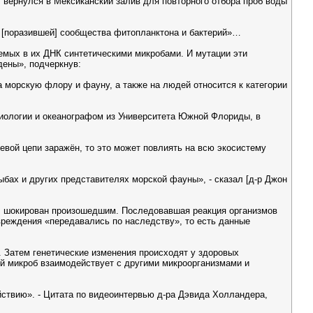
 вернулся в Мексиканский залив для повторного отбора проб воды
, [поразившей] сообщества фитопланктона и бактерий»…
емых в их ДНК синтетическими микробами. И мутации эти
дены», подчеркнув:
 морскую флору и фауну, а также на людей относится к категории
биологии и океанографом из Университета Южной Флориды, в
евой цепи заражён, то это может повлиять на всю экосистему
рыбах и других представителях морской фауны», - сказал [д-р Джон
был шокирован произошедшим. Последовавшая реакция организмов
овреждения «передавались по наследству», то есть данные
. Затем генетические изменения происходят у здоровых
ий микроб взаимодействует с другими микроорганизмами и
ствию». - Цитата по видеоинтервью д-ра Дэвида Холландера,