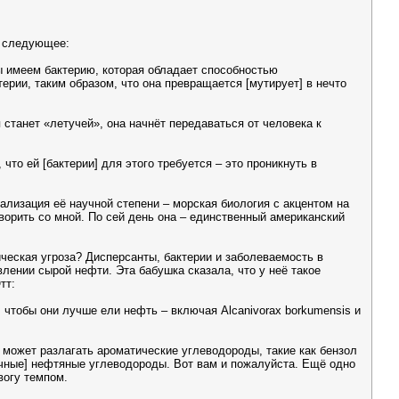
о следующее:
ы имеем бактерию, которая обладает способностью
ерии, таким образом, что она превращается [мутирует] в нечто
станет «летучей», она начнёт передаваться от человека к
что ей [бактерии] для этого требуется – это проникнуть в
иализация её научной степени – морская биология с акцентом на
ворить со мной. По сей день она – единственный американский
ческая угроза? Дисперсанты, бактерии и заболеваемость в
лении сырой нефти. Эта бабушка сказала, что у неё такое
тт:
 чтобы они лучше ели нефть – включая Alcanivorax borkumensis и
 может разлагать ароматические углеводороды, такие как бензол
личные] нефтяные углеводороды. Вот вам и пожалуйста. Ещё одно
вогу темпом.