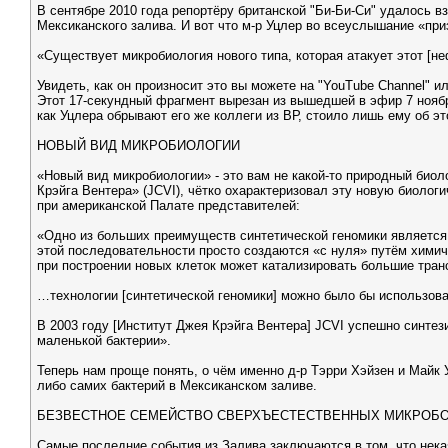
В сентябре 2010 года репортёру британской "Би-Би-Си" удалось 
Мексиканского залива. И вот что м-р Уцлер во всеуслышание «при
«Существует микробиология нового типа, которая атакует этот [н
Увидеть, как он произносит это вы можете на "YouTube Channel" и
Этот 17-секундный фрагмент вырезан из вышедшей в эфир 7 ноябр
как Уцлера обрывают его же коллеги из ВР, стоило лишь ему об эт
НОВЫЙ ВИД МИКРОБИОЛОГИИ
«Новый вид микробиологии» - это вам не какой-то природный биол
Крэйга Вентера» (JCVI), чётко охарактеризовал эту новую биолог
при американской Палате представителей:
«Одно из больших преимуществ синтетической геномики является 
этой последовательности просто создаются «с нуля» путём химич
при построении новых клеток может катализировать большие тран
…технологии [синтетической геномики] можно было бы использова
В 2003 году [Институт Джея Крэйга Вентера] JCVI успешно синтез
маленькой бактерии».
Теперь нам проще понять, о чём именно д-р Тэрри Хэйзен и Майк 
либо самих бактерий в Мексиканском заливе.
БЕЗВЕСТНОЕ СЕМЕЙСТВО СВЕРХЪЕСТЕСТВЕННЫХ МИКРОБ
Самые последние события из Залива заключаются в том, что нека