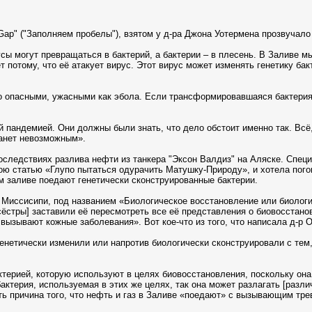
e Gap" ("Заполняем пробелы"), взятом у д-ра Джона Уотермена прозвучал
сы могут превращаться в бактерий, а бактерии – в плесень. В Заливе м
потому, что её атакует вирус. Этот вирус может изменять генетику бакт
о опасными, ужасными как эбола. Если трансформировавшаяся бактерия 
 пандемией. Они должны были знать, что дело обстоит именно так. Всё, 
танет невозможным».
 последствиях разлива нефти из танкера "Эксон Валдиз" на Аляске. Спец
мою статью «Глупо пытаться одурачить Матушку-Природу», и хотела пого
м заливе поедают генетически сконструированные бактерии.
. Миссисипи, под названием «Биологическое восстановление или биологи
ёстры] заставили её пересмотреть все её представления о биовосстанов
ызывают кожные заболевания». Вот кое-что из того, что написала д-р О
нетически изменили или напротив биологически сконструировали с тем,
ктерией, которую используют в целях биовосстановления, поскольку она
 бактерия, используемая в этих же целях, так она может разлагать [раз
ть причина того, что нефть и газ в Заливе «поедают» с вызывающим тре