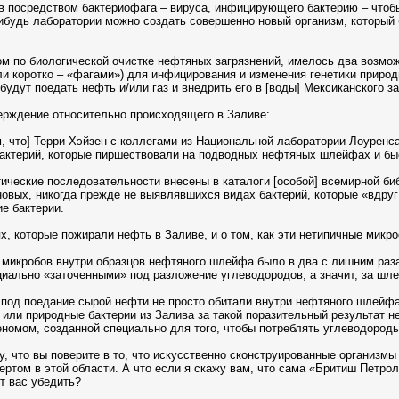
 посредством бактериофага – вируса, инфицирующего бактерию – чтоб
нибудь лаборатории можно создать совершенно новый организм, который 
том по биологической очистке нефтяных загрязнений, имелось два возмо
и коротко – «фагами») для инфицирования и изменения генетики природ
будут поедать нефть и/или газ и внедрить его в [воды] Мексиканского з
тверждение относительно происходящего в Заливе:
м, что] Терри Хэйзен с коллегами из Национальной лаборатории Лоуренс
актерий, которые пиршествовали на подводных нефтяных шлейфах и бы
ические последовательности внесены в каталоги [особой] всемирной би
о новых, никогда прежде не выявлявшихся видах бактерий, которые «вдру
е бактерии.
ях, которые пожирали нефть в Заливе, и о том, как эти нетипичные мик
 микробов внутри образцов нефтяного шлейфа было в два с лишним ра
ециально «заточенными» под разложение углеводородов, а значит, за шл
 под поедание сырой нефти не просто обитали внутри нефтяного шлейфа
или природные бактерии из Залива за такой поразительный результат не 
еномом, созданной специально для того, чтобы потреблять углеводород
у, что вы поверите в то, что искусственно сконструированные организмы
пертом в этой области. А что если я скажу вам, что сама «Бритиш Петр
т вас убедить?