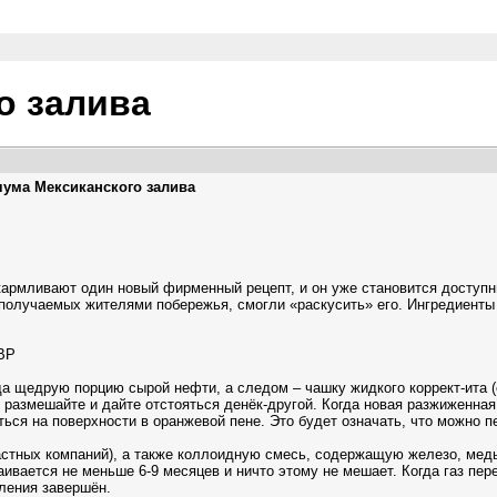
о залива
чума Мексиканского залива
кармливают один новый фирменный рецепт, и он уже становится доступн
получаемых жителями побережья, смогли «раскусить» его. Ингредиенты э
ВР
а щедрую порцию сырой нефти, а следом – чашку жидкого коррект-ита (
но размешайте и дайте отстояться денёк-другой. Когда новая разжиженна
ться на поверхности в оранжевой пене. Это будет означать, что можно 
 частных компаний), а также коллоидную смесь, содержащую железо, ме
аивается не меньше 6-9 месяцев и ничто этому не мешает. Когда газ пер
вления завершён.