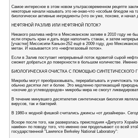
Самое интересное в этом новом ультрасовременном рецепте заключа
некоторые начали называть это не-знаю-что «особым блюдом на та
биологически активные ингредиенты (что он уже, похоже, и начал 
НЕФТЯНОЙ РАЗЛИВ ИЛИ НЕФТЯНОЙ ПОТОК?
Никакого разлива нефти в Мексиканском заливе в 2010 году не было
если открыть кран и дать воде наполнить стакан, и затем непреры
[участке] Миссисипи Каньон-252 ещё в 2009 году, дно Мексиканск
метан. И называется это «нефтегазовый поток».
Если в Залив поступает непрерывный поток ядовитой сырой нефти и
сможет добраться до поверхности в большом количестве. Именно 
БИОЛОГИЧЕСКАЯ ОЧИСТКА С ПОМОЩЬЮ СИНТЕТИЧЕСКОГО 
Микробы могут преобразовывать, перерабатывать и уничтожать ток
обычно десятки лет и более. Это медленно протекающий природный
«охочие до углеводородов» микробы мира не смогут ликвидировать
В течение минувшего десятилетия синтетическая биология являла
вирусов, так и бактерий.
В 1980-х модной фишкой считались джинсы «от дизайнера». Сегодн
Вскоре после того, как разверзлась преисподняя «Дипуотэ Хорай
намёки» по поводу того, что именно они проделывают со всей этой
государственной "Lawrence Berkeley National Laboratory":