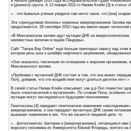
В начале декабря 2010 года исследовательское судно «WeatherBi
и [донного] грунта. А 13 января 2011-го Наоми Клейн [3] в стат
«…эти бывалые учёные увидели там нечто такое, что [они] охара
Эта «причудливая болезнь» коренных микроорганизмов Залива яв
продолжаются. 28 сентября 2010 года мы ввели наших читателей 
«В Мексиканском заливе идут мутации ДНК на микроскопическом, 
неизвестных величин в ящике Пандоры».
Сайт "Tampa Bay Online" ещё больше приоткрыл завесу над этим
котором речь шла о шлейфе нефтяного загрязнения, обнаруженног
«Оно оказалось токсичным по отношению к морским организмам, в
Мексиканского залива.
«Проблема с мутантной ДНК состоит в том, что она может передава
Пол], добавив, что эти воздействия могут длиться десятки лет».»
В своей статье Наоми Клейн описывает, как д-р Пол поместил зд
была «генотоксичной и мутагенной». По словам Пола, особенно «п
мутации могут наследоваться будущими поколениями.
Генотоксины [4] передают генетические изменения «наследникам»,
микроорганизмов, и они передают мутантную ДНК своим потомкам.
вызывает изменения в них. Что же касается пищевой цепи, то
«…фитопланктон, бактерии и [микроорганизмы], питающиеся ими 
морского геохимика из Университета Южной Флориды, взятого на бо