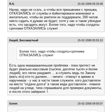
R.S.
15-02-2008 05:33:48
Нахер, надо не ссать, а чтобы все призывники с призыва,
ОТКАЗАЛИСЬ от службы и бойкотировали военкомат и
желательно, чтобы их роители их поддержали, 200 челов
никто садить я думаю не будет, хотя у нас и такие ублюдки
есть, что засадить могут. Более того, надо чтобы солдаты-
срочники ОТКАЗАЛИСЬ служит
Кащей_Бессмертный
15-02-2008 05:53:10
Более того, надо чтобы солдаты-срочники
ОТКАЗАЛИСЬ служит
Есть одна маааааааленькая проблема - пока протест не
будет реально массовым (тысячи, десятки тысяч и более
людей), его легко раздавят.... а служить ведь по Закону
(мать его) кто-то далжен... - ничего - отвезут в армию в
наручниках - у нас в части такие служили, кого доставляли
на место "отдачи долга" в таком виде доставляли - ловили
людей на улице, типа спрашивали для проверки документы,
и после этого забирали :\
Goren
15-02-2008 09:05:07