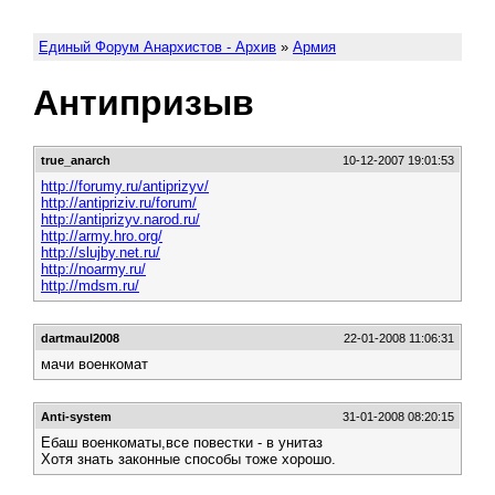
Единый Форум Анархистов - Архив
»
Армия
Антипризыв
true_anarch
10-12-2007 19:01:53
http://forumy.ru/antiprizyv/
http://antipriziv.ru/forum/
http://antiprizyv.narod.ru/
http://army.hro.org/
http://slujby.net.ru/
http://noarmy.ru/
http://mdsm.ru/
dartmaul2008
22-01-2008 11:06:31
мачи военкомат
Anti-system
31-01-2008 08:20:15
Ебаш военкоматы,все повестки - в унитаз
Хотя знать законные способы тоже хорошо.