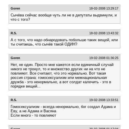
Goren
18-02-2008 13:29:17
Сычёва сейчас вообще чуть ли не в депутаты выдвинули, и
что с того?
R.S.
18-02-2008 13:43:32
А с того, что надо обнародовать побольше таких вещей, или
ты считаешь, что сычёв такой ОДИН?
Goren
19-02-2008 01:36:25
Нет, не один. Просто мне кажется если единичный случай
никого не тронул, то и множество других ни на что не
повлияют. Все считают, что это нормально. Вот такая
россия страна: гомосексуализм или межнациональная
дружба - это ненормально, а вот солдат калечить - это в
порядке вещей...
R.S.
19-02-2008 13:33:51
Гомосексуализм - всегда ненормально, бог создал Адама и
Еву, а не Адама и Васяна
Если много - то повлияют