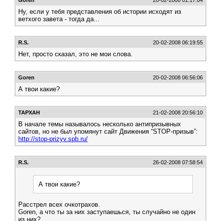
Goren
20-02-2008 01:17:04
Ну, если у тебя представления об истории исходят из
ветхого завета - тогда да...
R.S.
20-02-2008 06:19:55
Нет, просто сказал, это не мои слова.
Goren
20-02-2008 06:56:06
А твои какие?
ТАРХАН
21-02-2008 20:56:10
В начале темы называлось несколько антипризывных
сайтов, но не был упомянут сайт Движения “STOP-призыв”:
http://stop-prizyv.spb.ru/
R.S.
26-02-2008 07:58:54
А твои какие?
Расстрел всех очкотрахов.
Goren, а что ты за них заступаешься, ты случайно не один
из них?