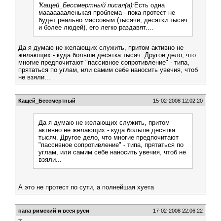
'Кащей_Бессмертный писал(а):
Есть одна
маааааааленькая проблема - пока протест не
будет реально массовым (тысячи, десятки тысяч
и более людей), его легко раздавят....
Да я думаю не желающих служить, притом активно не
желающих - куда больше десятка тысяч. Другое дело, что
многие предпочитают "пассивное сопротивление" - типа,
прятаться по углам, или самим себе наносить увечия, чтоб
не взяли...
Кащей_Бессмертный
15-02-2008 12:02:20
Да я думаю не желающих служить, притом
активно не желающих - куда больше десятка
тысяч. Другое дело, что многие предпочитают
"пассивное сопротивление" - типа, прятаться по
углам, или самим себе наносить увечия, чтоб не
взяли...
А это не протест по сути, а полнейшая хуета
папа римский и всея руси
17-02-2008 22:06:22