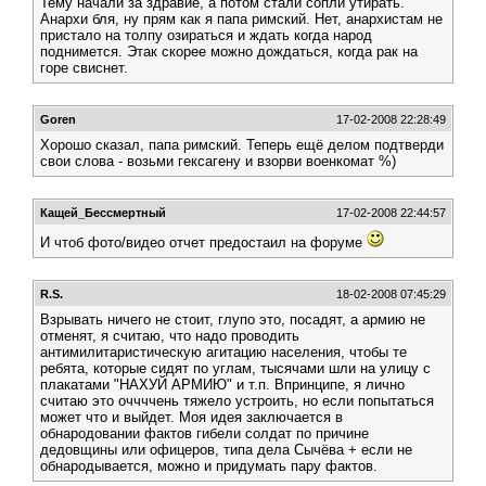
Тему начали за здравие, а потом стали сопли утирать.
Анархи бля, ну прям как я папа римский. Нет, анархистам не
пристало на толпу озираться и ждать когда народ
поднимется. Этак скорее можно дождаться, когда рак на
горе свиснет.
Goren
17-02-2008 22:28:49
Хорошо сказал, папа римский. Теперь ещё делом подтверди
свои слова - возьми гексагену и взорви военкомат %)
Кащей_Бессмертный
17-02-2008 22:44:57
И чтоб фото/видео отчет предостаил на форуме
R.S.
18-02-2008 07:45:29
Взрывать ничего не стоит, глупо это, посадят, а армию не
отменят, я считаю, что надо проводить
антимилитаристическую агитацию населения, чтобы те
ребята, которые сидят по углам, тысячами шли на улицу с
плакатами "НАХУЙ АРМИЮ" и т.п. Впринципе, я лично
считаю это оччччень тяжело устроить, но если попытаться
может что и выйдет. Моя идея заключается в
обнародовании фактов гибели солдат по причине
дедовщины или офицеров, типа дела Сычёва + если не
обнародывается, можно и придумать пару фактов.