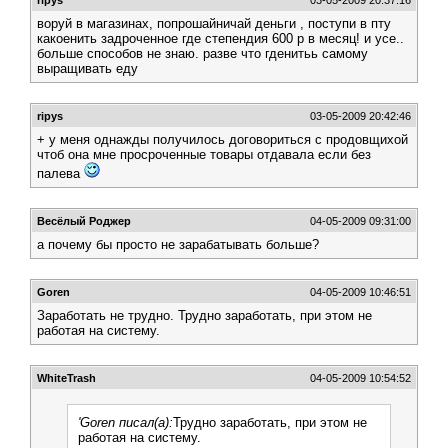
ripys
03-05-2009 20:37:16
воруй в магазинах, попрошайничай деньги , поступи в пту
какоенить задроченное где степендия 600 р в месяц! и усе..
больше способов не знаю. разве что гденитьь самому
выращивать еду
ripys
03-05-2009 20:42:46
+ у меня однажды получилось договориться с продовщихой
чтоб она мне просроченные товары отдавала если без
палева
Весёлый Роджер
04-05-2009 09:31:00
а почему бы просто не зарабатывать больше?
Goren
04-05-2009 10:46:51
Заработать не трудно. Трудно заработать, при этом не
работая на систему.
WhiteTrash
04-05-2009 10:54:52
'Goren писал(а):
Трудно заработать, при этом не
работая на систему.