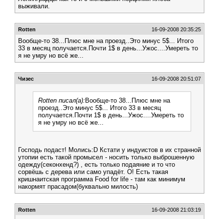
выживали.
Rotten
16-09-2008 20:35:25
Вообще-то 38...Плюс мне на проезд..Это минус 5$... Итого
33 в месяц получается.Почти 1$ в день...Ужос....Умереть то
я не умру но всё же...
Чизес
16-09-2008 20:51:07
Rotten писал(а):
Вообще-то 38...Плюс мне на
проезд..Это минус 5$... Итого 33 в месяц
получается.Почти 1$ в день...Ужос....Умереть то
я не умру но всё же...
Господь подаст! Молись:D Кстати у индуистов в их странной
утопии есть такой промысел - носить только выброшенную
одежду(секонхенд?) , есть только подаяние и то что
сорвёшь с дерева или само упадёт. О! Есть такая
кришнаитская программа Food for life - там как минимум
накормят прасадом(буквально милость)
Rotten
16-09-2008 21:03:19