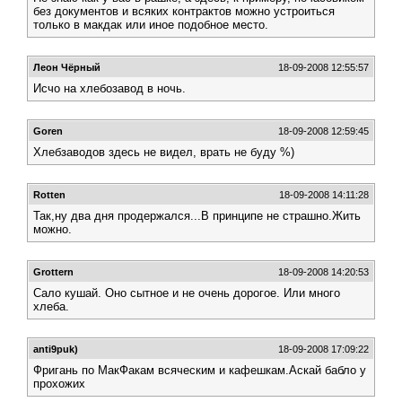
без документов и всяких контрактов можно устроиться
только в макдак или иное подобное место.
Леон Чёрный
18-09-2008 12:55:57
Исчо на хлебозавод в ночь.
Goren
18-09-2008 12:59:45
Хлебзаводов здесь не видел, врать не буду %)
Rotten
18-09-2008 14:11:28
Так,ну два дня продержался...В принципе не страшно.Жить
можно.
Grottern
18-09-2008 14:20:53
Сало кушай. Оно сытное и не очень дорогое. Или много
хлеба.
anti9puk)
18-09-2008 17:09:22
Фригань по МакФакам всяческим и кафешкам.Аскай бабло у
прохожих