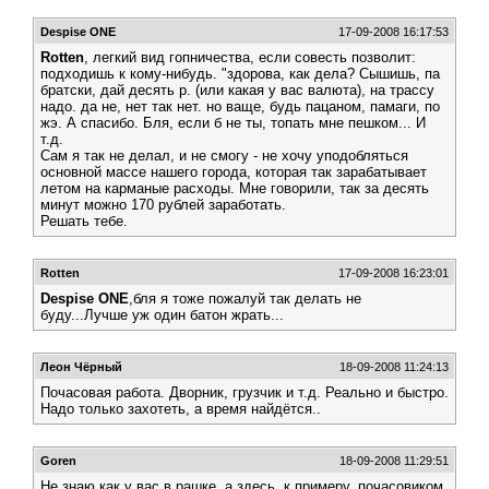
Despise ONE
17-09-2008 16:17:53
Rotten
, легкий вид гопничества, если совесть позволит:
подходишь к кому-нибудь. "здорова, как дела? Сышишь, па
братски, дай десять р. (или какая у вас валюта), на трассу
надо. да не, нет так нет. но ваще, будь пацаном, памаги, по
жэ. А спасибо. Бля, если б не ты, топать мне пешком... И
т.д.
Сам я так не делал, и не смогу - не хочу уподобляться
основной массе нашего города, которая так зарабатывает
летом на карманые расходы. Мне говорили, так за десять
минут можно 170 рублей заработать.
Решать тебе.
Rotten
17-09-2008 16:23:01
Despise ONE
,бля я тоже пожалуй так делать не
буду...Лучше уж один батон жрать...
Леон Чёрный
18-09-2008 11:24:13
Почасовая работа. Дворник, грузчик и т.д. Реально и быстро.
Надо только захотеть, а время найдётся..
Goren
18-09-2008 11:29:51
Не знаю как у вас в рашке, а здесь, к примеру, почасовиком