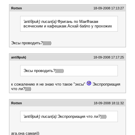
Rotten
18-09-2008 17:13:27
'anti9puk) писал(а):
Фригань по МакФакам
всяческим и кафешкам.Аскай бабло у прохожих
Эксы проводить?)))))))
anti9puk)
18-09-2008 17:17:25
Эксы проводить?)))))))
к сожалению я не знаю что такое "эксы"
Экспроприация
что ли?)))))
Rotten
18-09-2008 18:11:32
'anti9puk) писал(а):
Экспроприация что ли?)))))
ага,она самая))