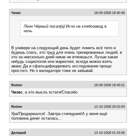
Чизес
18-09-2008 18:40:48
Леон Чёрный писал(а):
Исчо на хлебозавод в
ночь.
В универе на следующий день будет ломить всё тело и
будешь спать, это труд для очень тренированных людей, в
это за нексколько дней никак не втянешься. Лучше какая
нибудь социология или маркетинг, всегда можно взять
аванс.Да и сфальцифицировать исследование проще
простого. Но о валидаторе тоже не забывай.
Rotten
18-09-2008 18:45:01
Чизес
, а это мысль кстати!Спасибо
Rotten
12-10-2008 20:03:04
Ура!Продержался!..Завтра стипедния!А у меня ещё
половина денег осталась...
Делирий
13-10-2008 01:43:09