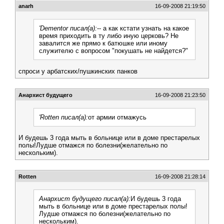
anarh
16-09-2008 21:19:50
'Dementor писал(а):
-- а как кстати узнать на какое
время приходить в ту либо иную церковь? Не
завалится же прямо к батюшке или иному
служителю с вопросом "покушать не найдется?"
спроси у арбатских/пушкинских панков
Анархист будущего
16-09-2008 21:23:50
'Rotten писал(а):
от армии отмажусь
И будешь 3 года мыть в больнице или в доме престарелых
полы!Лудше отмажся по болезни(желательно по
нескольким).
Rotten
16-09-2008 21:28:14
Анархист будущего писал(а):
И будешь 3 года
мыть в больнице или в доме престарелых полы!
Лудше отмажся по болезни(желательно по
нескольким).