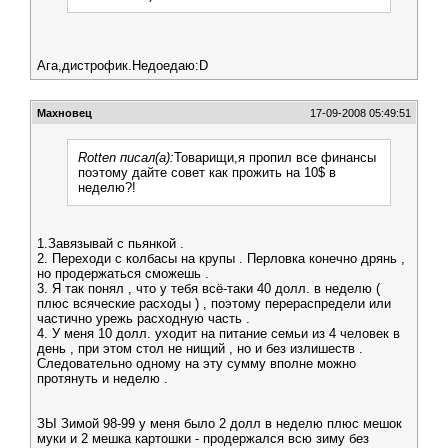
Ага,дистрофик.Недоедаю:D
Махновец
17-09-2008 05:49:51
Rotten писал(а):
Товарищи,я пропил все финансы
поэтому дайте совет как прожить на 10$ в
неделю?!
1.Завязывай с пьянкой .
2. Переходи с колбасы на крупы . Перловка конечно дрянь ,
но продержаться сможешь .
3. Я так понял , что у тебя всё-таки 40 долл. в неделю (
плюс всяческие расходы ) , поэтому перераспредели или
частично урежь расходную часть .
4. У меня 10 долл. уходит на питание семьи из 4 человек в
день , при этом стол не нищий , но и без излишеств .
Следовательно одному на эту сумму вполне можно
протянуть и неделю .
ЗЫ Зимой 98-99 у меня было 2 долл в неделю плюс мешок
муки и 2 мешка картошки - продержался всю зиму без