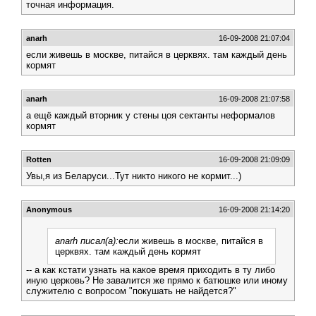
точная информация.
anarh
16-09-2008 21:07:04
если живешь в москве, питайся в церквях. там каждый день
кормят
anarh
16-09-2008 21:07:58
а ещё каждый вторник у стены цоя сектанты неформалов
кормят
Rotten
16-09-2008 21:09:09
Увы,я из Беларуси...Тут никто никого не кормит...)
Anonymous
16-09-2008 21:14:20
anarh писал(а):
если живешь в москве, питайся в
церквях. там каждый день кормят
-- а как кстати узнать на какое время приходить в ту либо
иную церковь? Не завалится же прямо к батюшке или иному
служителю с вопросом "покушать не найдется?"