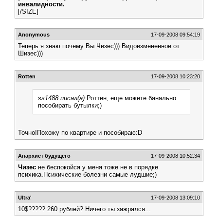
инвалидности.
[/SIZE]
Anonymous
17-09-2008 09:54:19
Теперь я знаю почему Вы Чизес))) Видоизмененное от
Шизес)))
Rotten
17-09-2008 10:23:20
ss1488 писал(а):
Роттен, еще можете банально
пособирать бутылки;)
Точно!Похожу по квартире и пособираю:D
Анархист будущего
17-09-2008 10:52:34
Чизес
не беспокойся у меня тоже не в порядке
психика.Психические болезни самые лудшие;)
Ultra'
17-09-2008 13:09:10
10$????? 260 рублей? Ничего ты зажрался...