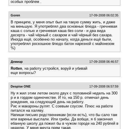
особых проблем .
Goren
17-09-2008 06:02:35
В принципе, у меня опыт был на такую сумму жить, и даже
на меньшую. Я употреблял два основных блюда - гречневая
каша с солью и гречневая каша без соли - и два вида
десерта - чай чёрный с сахаром и чай чёрный без сахара.
Иногда ещё, особенно по началу, когда деньги ещё были,
употреблял роскошное блюдо батон нарезной с майонезом
%)
Демиар
17-09-2008 06:46:57
Rotten
, на работу устройся, воруй и убивай
еще вопросы?
Despise ONE
17-09-2008 06:57:59
Ну я жил этим летом около двух с половиной недель на 300
р и в гордом одиночестве. И то, на 150 р. отмечал день
рождения, на следующий день на работу.
Рис и макароны рулят. С соевым соусом. Плюс на работе
питался на халяву.
Напиши письмо родственникам (если есть), что бы сало там
или варенье выслали. Или грибы. Да вобще, я б закончил
ебанную школу да пожил бы в чужом городе на 240 рублей в
неделю. У меня мечта прям такая.