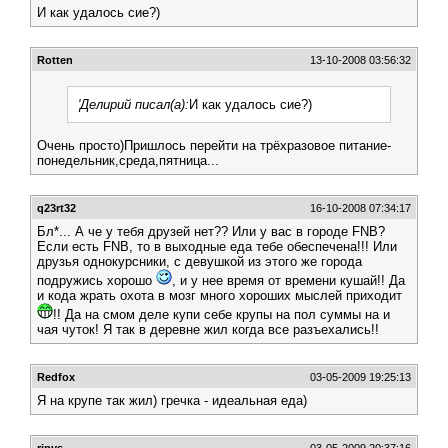
И как удалось сие?)
Rotten
13-10-2008 03:56:32
'Делирий писал(а):
И как удалось сие?)
Очень просто)Пришлось перейти на трёхразовое питание-
понедельник,среда,пятница...
q23rt32
16-10-2008 07:34:17
Бл*... А че у тебя друзей нет?? Или у вас в городе FNB?
Если есть FNB, то в выходные еда тебе обеспечена!!! Или
друзья однокурсники, с девушкой из этого же города
подружись хорошо
, и у нее время от времени кушай!! Да
и кода жрать охота в мозг много хороших мыслей приходит
!! Да на смом деле купи себе крупы на пол суммы на и
чая чуток! Я так в деревне жил когда все разъехались!!
Redfox
03-05-2009 19:25:13
Я на крупе так жил) гречка - идеальная еда)