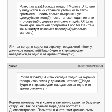
Чизес писал(а):
Господь подаст! Молись:D Кстати
у индуистов в их странной утопии есть такой
промысел - носить только выброшенную
одежду(секонхенд?) , есть только подаяние и то
что сорвёшб с дерева или само упадёт. О! Есть
такая кришнаитская программа Food for life - там
как минимум накормят прасадом(буквально
милость)
Я и так сегодня ходил на окраину города,чтоб яблок у
дачников натрясти)))Надо будет и к кришнаидам
наведаться,за одно и от армии отмажусь:)
Чизес
16-09-2008 21:06:23
Rotten писал(а):
Я и так сегодня ходил на окраину
города,чтоб яблок у дачников натрясти)))Надо
будет и к кришнаидам наведаться,за одно и от
армии отмажусь:)
Кормят помоему не в храме и там полно каких то безумных
старушек. Так по крайней мере дела обстоят в
Днепропетровске. Посмотри в инете, там должна быть