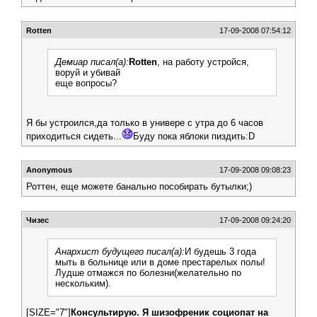
Rotten
17-09-2008 07:54:12
Демиар писал(а):
Rotten
, на работу устройся,
воруй и убивай
еще вопросы?
Я бы устроился,да только в универе с утра до 6 часов
приходиться сидеть...
Буду пока яблоки пиздить:D
Anonymous
17-09-2008 09:08:23
Роттен, еще можете банально пособирать бутылки;)
Чизес
17-09-2008 09:24:20
Анархист будущего писал(а):
И будешь 3 года
мыть в больнице или в доме престарелых полы!
Лудше отмажся по болезни(желательно по
нескольким).
[SIZE="7"]
Консультирую. Я шизофреник социопат на