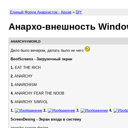
Единый Форум Анархистов - Архив
»
DIY
Анархо-внешность Window
АNARCHY®WORLD
Дело было вечером, делать было не чего
BootScreens - Загрузочный экран
1.
EAT THE RICH
2.
ANARCHY
3.
ANARCHISM
4.
ANARCHY FEAR THE NOOB
5.
ANARCHY SIMVOL
1.
2.
3.
4.
ScreenDesing - Экран входа в систему
anarcho screen desing