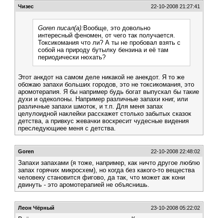
Чизес
22-10-2008 21:27:41
Goren писал(а):
Вообще, это довольно
интересный феномен, от чего так получается.
Токсикомания что ли? А ты не пробовал взять с
собой на природу бутылку бензина и её там
периодически нюхать?
Этот анкдот на самом деле никакой не анекдот. Я то же
обожаю запахи больших городов, это не токсикомания, это
аромотерапия. Я бы например будь богат выпускал бы такие
духи и одеколоны. Например различные запахи книг, или
различные запахи шмоток, и т.п. Для меня запах
целулоидной наклейки расскажет столько забытых сказок
детства, а привкус жевачки воскресит чудесные видения
преследующиее меня с детства.
Goren
22-10-2008 22:48:02
Запахи запахами (я тоже, например, как ничто другое люблю
запах горячих микросхем), но когда без какого-то вещества
человеку становится фигово, да так, что может аж кони
двинуть - это аромотерапией не объяснишь.
Леон Чёрный
23-10-2008 05:22:02