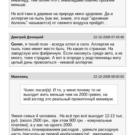
инвалиду, тем более что с инвалидами обычно проблем
меньше.
Но всё-таки в деревне на природе имхо здоровее. Да и
аллергия на пыль (как же, знаем, это ещё "архивная
болезнь" называется) от свежего воздуха пройдёт...
Дмитрий Донецкий
22-10-2008 07:43:48
Goren
, я тихий псих - всегда хотел в село. Аллергия на
пыль тоже имеет место быть. Но какая-то странная. На
заводскую или фабричную. Если нахожусь среди авто, а их
много, тоже страдаю. А вот в огороде у родственницы могу
целый день провозиться - никакой аллергии.
Махновец
22-10-2008 08:00:00
Чизес писал(а):
И то, у меня почему то не
выходит жить меньше чем на 2000 гривен, на
мой взгляд это реальный прожиточнуй минимум.
Уменя семья 4 человека . На всё про всё выходит 12-13 тыс.
руб. (около 2500 грн., при этом 900 грн. - комунальные
платежи), а у вас на одного 2000.
Займитесь планированием расходов , урежьте расходную
часть (расходы не первой необходимости) , ежедневно