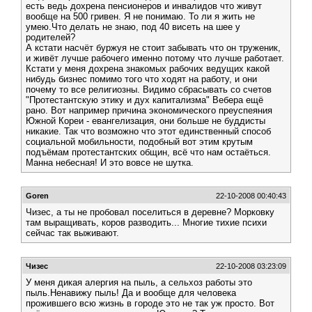
есть ведь дохрена пенсионеров и инвалидов что живут
вообще на 500 гривен. Я не понимаю. То ли я жить не
умею.Что делать не знаю, под 40 висеть на шее у
родителей?
А кстати насчёт буржуя не стоит забывать что он труженик,
и живёт лучше рабочего именно потому что лучше работает.
Кстати у меня дохрена знакомых рабочих ведущих какой
нибудь бизнес помимо того что ходят на работу, и они
почему то все религиозны. Видимо сбрасывать со счетов
"Протестантскую этику и дух капитализма" Вебера ещё
рано. Вот например причина экономического преуспеяния
Южной Кореи - евангелизация, они больше не буддисты
никакие. Так что возможно что этот единственный способ
социальной мобильности, подобный вот этим крутым
подъёмам протестантских общин, всё что нам остаёться.
Манна небесная! И это вовсе не шутка.
Goren
22-10-2008 00:40:43
Чизес, а ты не пробовал поселиться в деревне? Морковку
там выращивать, коров разводить... Многие тихие психи
сейчас так выживают.
Чизес
22-10-2008 03:23:09
У меня дикая алергия на пыль, а сельхоз работы это
пыль.Ненавижу пыль! Да и вообще для человека
прожившего всю жизнь в городе это не так уж просто. Вот