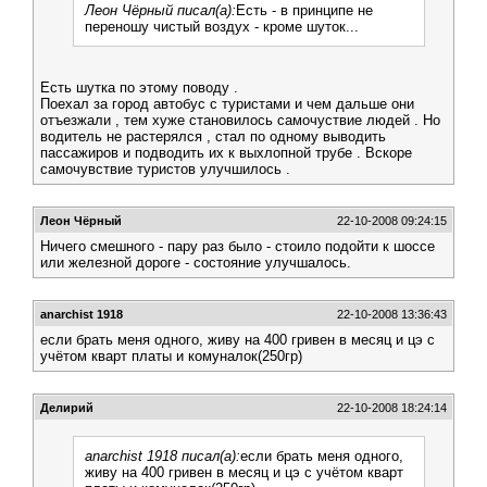
Леон Чёрный писал(а):
Есть - в принципе не
переношу чистый воздух - кроме шуток...
Есть шутка по этому поводу .
Поехал за город автобус с туристами и чем дальше они
отъезжали , тем хуже становилось самочуствие людей . Но
водитель не растерялся , стал по одному выводить
пассажиров и подводить их к выхлопной трубе . Вскоре
самочувствие туристов улучшилось .
Леон Чёрный
22-10-2008 09:24:15
Ничего смешного - пару раз было - стоило подойти к шоссе
или железной дороге - состояние улучшалось.
anarchist 1918
22-10-2008 13:36:43
если брать меня одного, живу на 400 гривен в месяц и цэ с
учётом кварт платы и комуналок(250гр)
Делирий
22-10-2008 18:24:14
anarchist 1918 писал(а):
если брать меня одного,
живу на 400 гривен в месяц и цэ с учётом кварт