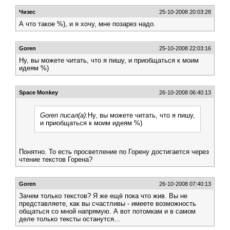
Чизес
25-10-2008 20:03:28
А что такое %), и я хочу, мне позарез надо.
Goren
25-10-2008 22:03:16
Ну, вы можете читать, что я пишу, и приобщаться к моим
идеям %)
Space Monkey
26-10-2008 06:40:13
Goren писал(а):
Ну, вы можете читать, что я пишу,
и приобщаться к моим идеям %)
Понятно. То есть просветление по Горену достигается через
чтение текстов Горена?
Goren
26-10-2008 07:40:13
Зачем только текстов? Я же ещё пока что жив. Вы не
представляете, как вы счастливы - имеете возможность
общаться со мной напрямую. А вот потомкам и в самом
деле только тексты останутся...