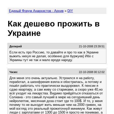
Единый Форум Анархистов - Архив
»
DIY
Как дешево прожить в
Украине
Делирий
21-10-2008 23:39:51
Если есть про Россию, то давайте и про то как в Украине
выжить нихуя не делая, особенно для буржуев) Ибо с
Украины тут не так и мало вроде народу.
Чизес
22-10-2008 00:12:02
Для меня это очень актуально. Устроился я на работу,
поработал, а шизофрения взяла и обострилась, а потому и
пошёл работать что практически выздоровел. К пенсии я
сдаю квартиру, а сам живу со стариками, а скоро уже 40,но
всё уходит на лекарства. Видимо прийдёться отказаться от
Солиана - это самый лучший в мире на сегодняшний день
нейролептик, месячная доза стоит где то 100$. И то, у меня
почему то не выходит жить меньше чем на 2000 гривен, на
мой взгляд это реальный прожиточнуй минимум. Как живут
люди с зарплатами от 1300 до 1500 я просто не понимаю, а