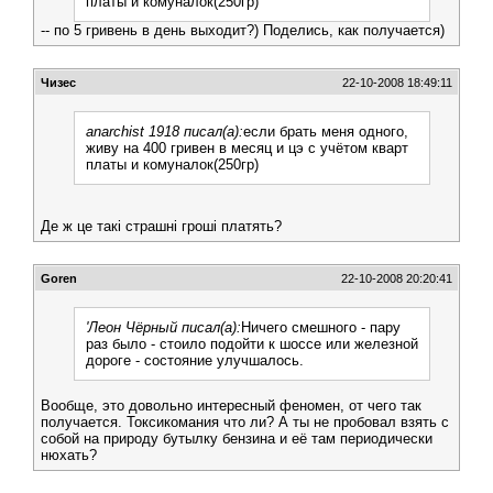
платы и комуналок(250гр)
-- по 5 гривень в день выходит?) Поделись, как получается)
Чизес
22-10-2008 18:49:11
anarchist 1918 писал(а):
если брать меня одного,
живу на 400 гривен в месяц и цэ с учётом кварт
платы и комуналок(250гр)
Де ж це такі страшні гроші платять?
Goren
22-10-2008 20:20:41
'Леон Чёрный писал(а):
Ничего смешного - пару
раз было - стоило подойти к шоссе или железной
дороге - состояние улучшалось.
Вообще, это довольно интересный феномен, от чего так
получается. Токсикомания что ли? А ты не пробовал взять с
собой на природу бутылку бензина и её там периодически
нюхать?