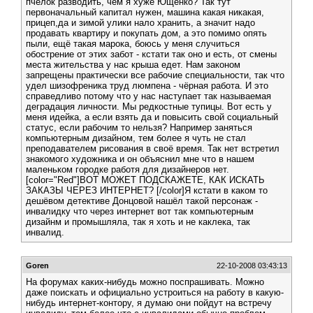
пчёлок разводить, чем я хуже Ющенко? Так тут
первоначальный капитал нужен, машина какая никакая,
прицеп,да и зимой улики нало хранить, а значит надо
продавать квартиру и покупать дом, а это помимо опять
пыли, ещё такая марока, боюсь у меня случиться
обострение от этих забот - кстати так оно и есть, от смены
места жительства у нас крыша едет. Нам законом
запрещены практически все рабочие специальности, так что
удел шизофреника труд люмпена - чёрная работа. И это
справедливо потому что у нас наступает так называемая
деградация личности. Мы редкостные тупицы. Вот есть у
меня идейка, а если взять да и повысить свой социальный
статус, если рабочим то нельзя? Например заняться
компьютерным дизайном, тем более я чуть не стал
преподавателем рисования в своё время. Так нет встретил
знакомого художника и он объяснил мне что в нашем
маленьком городке работя для дизайнеров нет.
[color="Red"]ВОТ МОЖЕТ ПОДСКАЖЕТЕ, КАК ИСКАТЬ
ЗАКАЗЫ ЧЕРЕЗ ИНТЕРНЕТ? [/color]Я кстати в каком то
дешёвом детективе Донцовой нашёл такой персонаж -
инвалидку что через интернет вот так компьютерным
дизайнм и промышляла, так я хоть и не каклека, так
инвалид.
Goren
22-10-2008 03:43:13
На форумах каких-нибудь можно поспрашивать. Можно
даже поискать и официально устроиться на работу в какую-
нибудь интернет-контору, я думаю они пойдут на встречу