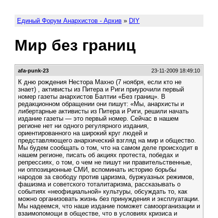
Единый Форум Анархистов - Архив
»
DIY
Мир без границ
afa-punk-23
23-11-2009 18:49:10
К дню рождения Нестора Махно (7 ноября, если кто не
знает) , активисты из Питера и Риги приурочили первый
номер газеты анархистов Балтии «Без границ». В
редакционном обращении они пишут: «Мы, анархисты и
либертарные активисты из Питера и Риги, решили начать
издание газеты — это первый номер. Сейчас в нашем
регионе нет ни одного регулярного издания,
ориентированного на широкий круг людей и
представляющего анархический взгляд на мир и общество.
Мы будем сообщать о том, что на самом деле происходит в
нашем регионе, писать об акциях протеста, победах и
репрессиях, о том, о чем не пишут ни правительственные,
ни оппозиционные СМИ, вспоминать историю борьбы
народов за свободу против царизма, буржуазных режимов,
фашизма и советского тоталитаризма, рассказывать о
событиях «неофициальной» культуры, обсуждать то, как
можно организовать жизнь без принуждения и эксплуатации.
Мы надеемся, что наше издание поможет самоорганизации и
взаимопомощи в обществе, что в условиях кризиса и