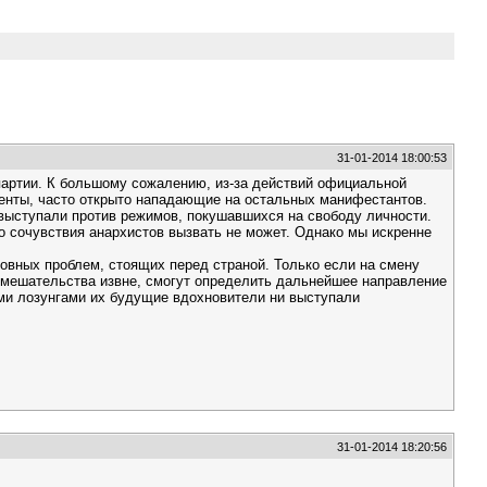
я
31-01-2014 18:00:53
партии. К большому сожалению, из-за действий официальной
ементы, часто открыто нападающие на остальных манифестантов.
 выступали против режимов, покушавшихся на свободу личности.
о сочувствия анархистов вызвать не может. Однако мы искренне
новных проблем, стоящих перед страной. Только если на смену
вмешательства извне, смогут определить дальнейшее направление
ми лозунгами их будущие вдохновители ни выступали
31-01-2014 18:20:56