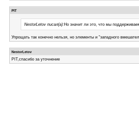
PIT
NestorLetov писал(а):
Но значит ли это, что мы поддержива
Упрощать так конечно нельзя, но элементы и "западного вмешате
NestorLetov
PIT,спасибо за уточнение