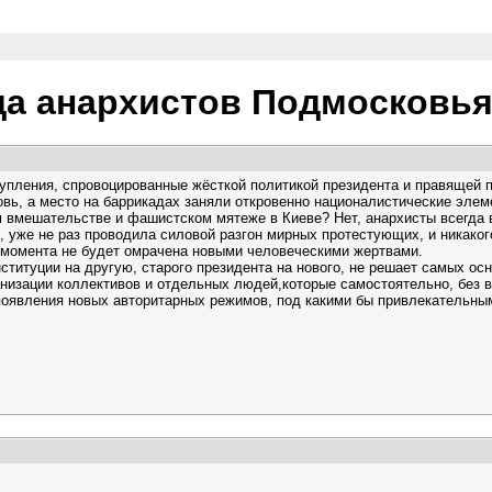
да анархистов Подмосковь
тупления, спровоцированные жёсткой политикой президента и правящей 
ровь, а место на баррикадах заняли откровенно националистические эл
м вмешательстве и фашистском мятеже в Киеве? Нет, анархисты всегда
, уже не раз проводила силовой разгон мирных протестующих, и никаког
 момента не будет омрачена новыми человеческими жертвами.
нституции на другую, старого президента на нового, не решает самых ос
низации коллективов и отдельных людей,которые самостоятельно, без 
 появления новых авторитарных режимов, под какими бы привлекательны