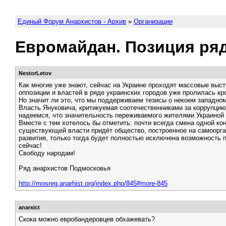
Единый Форум Анархистов - Архив
»
Организации
Евромайдан. Позиция ря
NestorLetov
Как многие уже знают, сейчас на Украине проходят массовые выс
оппозиции и властей в ряде украинских городов уже пролилась к
Но значит ли это, что мы поддерживаем тезисы о некоем западно
Власть Януковича, критикуемая соотечественниками за коррупцию
надеемся, что значительность переживаемого жителями Украиной
Вместе с тем хотелось бы отметить: почти всегда смена одной ко
существующей власти придёт общество, построенное на самоорга
развития, только тогда будет полностью исключена возможность
сейчас!
Свободу народам!
Ряд анархистов Подмосковья
http://mosreg.anarhist.org/index.php/845#more-845
anarxict
Скока можно евробандеровцев обхажевать?