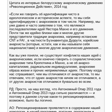
Цитата из интервью белорусскому анархическому движению
«Революционное Действие», 2014 год
«Если же говорить об идентификации чисто в
идеологическом и историческом аспекте, то мы себя
идентифицируем с анархизмом в том числе. Например, мы
уже давно и часто заявляем о том, что являемся
последователями идей Нестора Махно и его движения.
Почти так же идейно близки нам и многие другие
представители традиции анархизма, например испанские
CNT и FAI , в частности Буэнавентура Дуррути, корейские
анархисты (которые, кстати, как и мы называли себя
националистами) и многие другие анархические движения…
Как вы уже поняли, не существует конфликта наших идей с
анархическими, если конечно говорить о социалистическом
анархизме типа Кропоткина и Махно, а не об анархо-
капитализме, радикальном индивидуализме, анархизме
образа жизни и прочих неприемлемых идеях. Поэтому когда
нас спрашивают, чем мы отличаемся от анархистов, то мы
отвечаем, что от одних анархистов ничем не отличаемся, а
от других анархистов отличаемся буквально во всем.
РД: Просто, на наш взгляд, что Автономный Опир 2011 года
и Автономный Опир 2013 года сильно различаются — и
поэтому в данном случае какое-то репозиционирование,
возможно, было бы логично.
АО: Репозиционирование проявляется в содержании нашей
идеологии, в нашей программе, агитации, пропаганде и