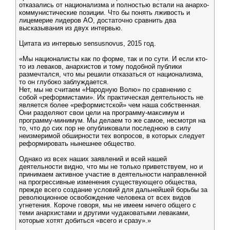
отказались от национализма и полностью встали на анархо-
коммунистические позиции. Что бы понять лживость и
лицемерие лидеров АО, достаточно сравнить два
высказывания из двух интервью.
Цитата из интервью sensusnovus, 2015 год.
«Мы националисты как по форме, так и по сути. И если кто-
то из леваков, анархистов и тому подобной публики
размечтался, что мы решили отказаться от национализма,
то он глубоко заблуждается.
Нет, мы не считаем «Народную Волю» по сравнению с
собой «реформистами». Их практическая деятельность не
является более «реформистской» чем наша собственная.
Они разделяют свои цели на программу-максимум и
программу-минимум. Мы делаем то же самое, несмотря на
то, что до сих пор не опубликовали последнюю в силу
неизмеримой обширности тех вопросов, в которых следует
реформировать нынешнее общество.
Однако из всех наших заявлений и всей нашей
деятельности видно, что мы не только приветствуем, но и
принимаем активное участие в деятельности направленной
на прогрессивные изменения существующего общества,
прежде всего создание условий для дальнейшей борьбы за
революционное освобождение человека от всех видов
угнетения. Короче говоря, мы не имеем ничего общего с
теми анархистами и другими чудаковатыми леваками,
которые хотят добиться «всего и сразу».»