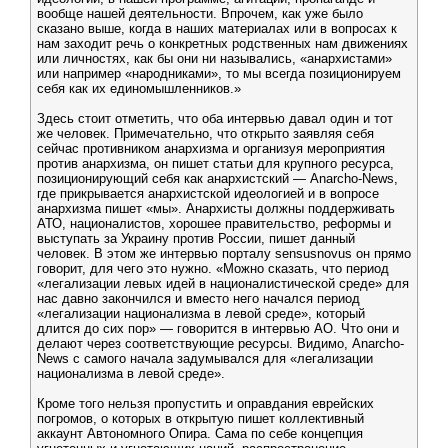
вообще нашей деятельности. Впрочем, как уже было
сказано выше, когда в наших материалах или в вопросах к
нам заходит речь о конкретных родственных нам движениях
или личностях, как бы они ни назывались, «анархистами»
или например «народниками», то мы всегда позиционируем
себя как их единомышленников.»
Здесь стоит отметить, что оба интервью давал один и тот
же человек. Примечательно, что открыто заявляя себя
сейчас противником анархизма и организуя мероприятия
против анархизма, он пишет статьи для крупного ресурса,
позиционирующий себя как анархистский — Anarcho-News,
где прикрывается анархистской идеологией и в вопросе
анархизма пишет «мы». Анархисты должны поддерживать
АТО, националистов, хорошее правительство, реформы и
выступать за Украину против России, пишет данный
человек. В этом же интервью порталу sensusnovus он прямо
говорит, для чего это нужно. «Можно сказать, что период
«легализации левых идей в националистической среде» для
нас давно закончился и вместо него начался период
«легализации национализма в левой среде», который
длится до сих пор» — говорится в интервью АО. Что они и
делают через соответствующие ресурсы. Видимо, Anarcho-
News с самого начала задумывался для «легализации
национализма в левой среде».
Кроме того нельзя пропустить и оправдания еврейских
погромов, о которых в открытую пишет коллективный
аккаунт Автономного Опира. Сама по себе концепция