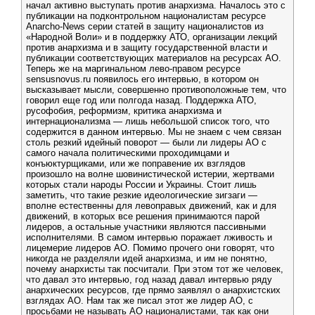
начал активно выступать против анархизма. Началось это с
публикации на подконтрольном националистам ресурсе
Anarcho-News серии статей в защиту националистов из
«Народной Воли» и в поддержку АТО, организации лекций
против анархизма и в защиту государственной власти и
публикации соответствующих материалов на ресурсах АО.
Теперь же на маргинальном лево-правом ресурсе
sensusnovus.ru появилось его интервью, в котором он
высказывает мысли, совершенно противоположные тем, что
говорил еще год или полгода назад. Поддержка АТО,
русофобия, реформизм, критика анархизма и
интернационализма — лишь небольшой список того, что
содержится в данном интервью. Мы не знаем с чем связан
столь резкий идейный поворот — были ли лидеры АО с
самого начала политическими проходимцами и
конъюктурщиками, или же поправение их взглядов
произошло на волне шовинистической истерии, жертвами
которых стали народы России и Украины. Стоит лишь
заметить, что такие резкие идеологические зигзаги —
вполне естественны для левоправых движений, как и для
движений, в которых все решения принимаются парой
лидеров, а остальные участники являются пассивными
исполнителями. В самом интервью поражает лживость и
лицемерие лидеров АО. Помимо прочего они говорят, что
никогда не разделяли идей анархизма, и им не понятно,
почему анархисты так посчитали. При этом тот же человек,
что давал это интервью, год назад давал интервью ряду
анархических ресурсов, где прямо заявлял о анархистских
взглядах АО. Нам так же писал этот же лидер АО, с
просьбами не называть АО националистами, так как они