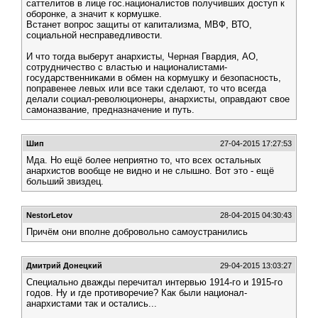
саттелитов в лице гос.националистов получивших доступ к
оборонке, а значит к кормушке.
Встанет вопрос защиты от капитализма, МВФ, ВТО,
социальной несправедливости.
И что тогда выберут анархисты, Черная Гвардия, АО,
сотрудничество с властью и националистами-
государственниками в обмен на кормушку и безопасность,
поправенее левых или все таки сделают, то что всегда
делали социал-революционеры, анархисты, оправдают свое
самоназвание, предназначение и путь.
Шип
27-04-2015 17:27:53
Мда. Но ещё более неприятно то, что всех остальных
анархистов вообще не видно и не слышно. Вот это - ещё
больший звиздец.
NestorLetov
28-04-2015 04:30:43
Причём они вполне добровольно самоустранились
Дмитрий Донецкий
29-04-2015 13:03:27
Специально дважды перечитал интервью 1914-го и 1915-го
годов. Ну и где противоречие? Как были национал-
анархистами так и остались...