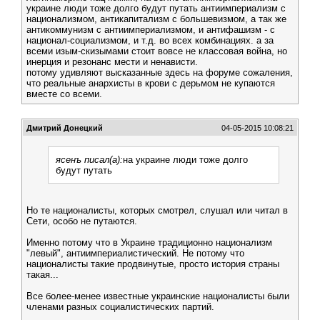
украине люди тоже долго будут путать антиимпериализм с
национализмом, антикапитализм с большевизмом, а так же
антикоммунизм с антиимпериализмом, и антифашизм - с
национал-социализмом, и т.д. во всех комбинациях. а за
всеми изым-скизымами стоит вовсе не классовая война, но
инерция и резонанс мести и ненависти.
потому удивляют высказанные здесь на форуме сожаления,
что реальные анархисты в крови с дерьмом не купаются
вместе со всеми.
Дмитрий Донецкий
04-05-2015 10:08:21
ясенъ писал(а):
на украине люди тоже долго
будут путать
Но те националисты, которых смотрел, слушал или читал в
Сети, особо не путаются.
Именно потому что в Украине традиционно национализм
"левый", антиимпериалистический. Не потому что
националисты такие продвинутые, просто история страны
такая...
Все более-менее известные украинские националисты были
членами разных социалистических партий.