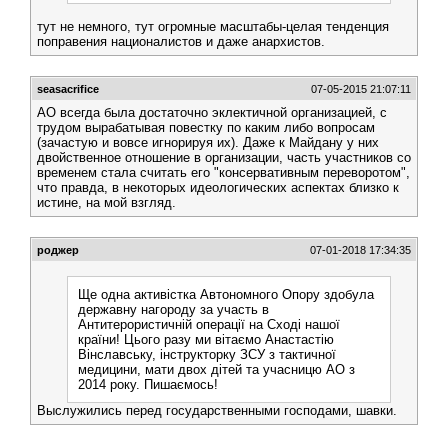
тут не немного, тут огромные масштабы-целая тенденция
поправения националистов и даже анархистов.
seasacrifice
07-05-2015 21:07:11
АО всегда была достаточно эклектичной организацией, с
трудом вырабатывая повестку по каким либо вопросам
(зачастую и вовсе игнорируя их). Даже к Майдану у них
двойственное отношение в организации, часть участников со
временем стала считать его "консервативным переворотом",
что правда, в некоторых идеологических аспектах близко к
истине, на мой взгляд.
роджер
07-01-2018 17:34:35
Ще одна активістка Автономного Опору здобула
державну нагороду за участь в
Антитерористичній операції на Сході нашої
країни! Цього разу ми вітаємо Анастастію
Вінславську, інструкторку ЗСУ з тактичної
медицини, мати двох дітей та учасницю АО з
2014 року. Пишаємось!
Выслужились перед государственными господами, шавки.