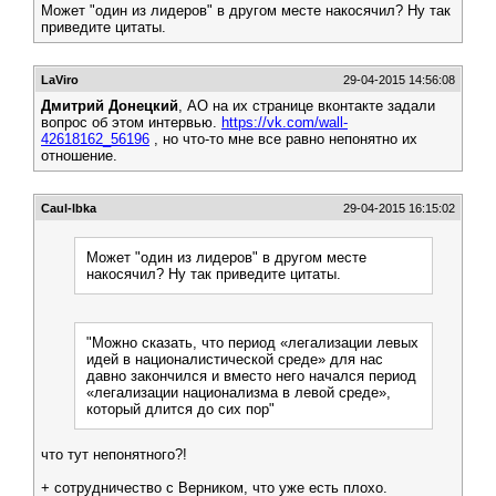
Может "один из лидеров" в другом месте накосячил? Ну так
приведите цитаты.
LaViro
29-04-2015 14:56:08
Дмитрий Донецкий
, АО на их странице вконтакте задали
вопрос об этом интервью.
https://vk.com/wall-
42618162_56196
, но что-то мне все равно непонятно их
отношение.
Caul-lbka
29-04-2015 16:15:02
Может "один из лидеров" в другом месте
накосячил? Ну так приведите цитаты.
"Можно сказать, что период «легализации левых
идей в националистической среде» для нас
давно закончился и вместо него начался период
«легализации национализма в левой среде»,
который длится до сих пор"
что тут непонятного?!
+ сотрудничество с Верником, что уже есть плохо.