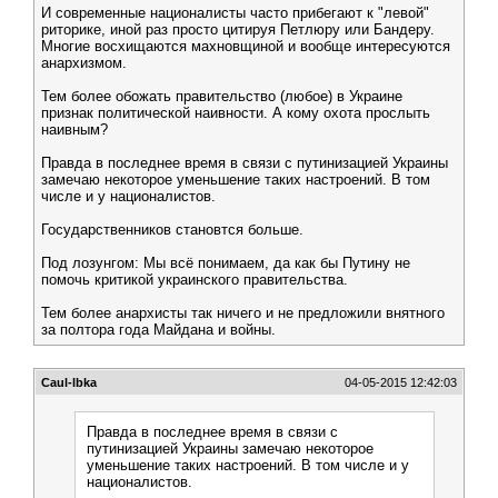
И современные националисты часто прибегают к "левой"
риторике, иной раз просто цитируя Петлюру или Бандеру.
Многие восхищаются махновщиной и вообще интересуются
анархизмом.
Тем более обожать правительство (любое) в Украине
признак политической наивности. А кому охота прослыть
наивным?
Правда в последнее время в связи с путинизацией Украины
замечаю некоторое уменьшение таких настроений. В том
числе и у националистов.
Государственников становтся больше.
Под лозунгом: Мы всё понимаем, да как бы Путину не
помочь критикой украинского правительства.
Тем более анархисты так ничего и не предложили внятного
за полтора года Майдана и войны.
Caul-lbka
04-05-2015 12:42:03
Правда в последнее время в связи с
путинизацией Украины замечаю некоторое
уменьшение таких настроений. В том числе и у
националистов.