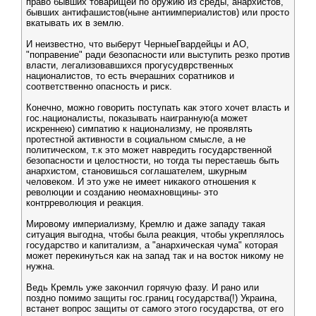
право бывших товарищей по оружию из среды, анархистов,
бывших антифашистов(ныне антиимпериалистов) или просто
вкатывать их в землю.
И неизвестно, что выберут ЧерныеГвардейцы и АО,
"поправение" ради безопасности или выступить резко против
власти, легализовавшихся прогусудврственных
националистов, то есть вчерашних соратников и
соответственно опасность и риск.
Конечно, можно говорить поступать как этого хочет власть и
гос.националисты, показывать наигранную(а может
искреннею) симпатию к национализму, не проявлять
протестной активности в социальном смысле, а не
политическом, т.к это может навредить государственной
безопасности и целостности, но тогда ты перестаешь быть
анархистом, становишься соглашателем, шкурным
человеком. И это уже не имеет никакого отношения к
революции и созданию неомахновщины- это
контрреволюция и реакция.
Мировому империализму, Кремлю и даже западу такая
ситуация выгодна, чтобы была реакция, чтобы укреплялось
государство и капитализм, а "анархическая чума" которая
может перекинуться как на запад так и на восток никому не
нужна.
Ведь Кремль уже закончил горячую фазу. И рано или
поздно помимо защиты гос.границ государства(!) Украина,
встанет вопрос защиты от самого этого государства, от его