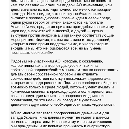
легализовать национализм среди левых. Мы не знаем, с
чем это связано — лгали ли лидеры АО изначально, или
действительно их взгляды полностью меняются каждые
полгода. Но мы видим, что они лгут сейчас и прямо
пытаются пропагандировать правые идеи в левой среде,
одной рукой говоря от имени анархистов на портале
Anarcho-News, продвигая при этом враждебные анархизму
идеи под анархистской вывеской, а другой — прямо
выступая против анархизма и организуя соответствующие
мероприятия. Видимо, в этом есть вина и тех движений,
которые в свое время поддержали их, в число которых
входим и мы. Что же, ошибаются все, но мы умеем
признавать свои ошибки.
Рядовым же участникам АО, которые, к сожалению,
малоактивны как в интернет-дискуссиях, так и на
собственной подписке/сайте мы можем только посоветовать
думать своей собственной головой и не отдавать
совместные действия на откуп нескольким «идеологам»,
которые «как надо разгонят». Подлинно свободное общество
возможно только в среде людей, которые умеют думать и
критически оценивать происходящее, а если идеолог два
раза на полугодие меняет все направление движение
организации, то это большой повод для участников
движения задуматься о необходимости таких «идеологов».
АО во многом является прогрессивным движением для
запада Украины и на данный момент не имеет в данном
регионе альтернативы. Но анархизму и левым движениям
они враждебны, и их попытка проникнуть в анархисткую