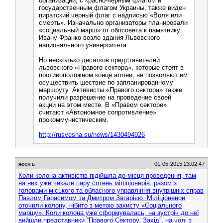
организации, с красно-черным флагом и
государственным флагом Украины, также виден
пиратский черный флаг с надписью «Воля или
смерть». Изначально организаторы планировали
«социальный марш» от облсовета к памятнику
Ивану Франко возле здания Львовского
национального университета.
Но несколько десятков представителей
львовского «Правого сектора», которые стоят в
противоположном конце аллеи, не позволяют им
осуществить шествие по запланированному
маршруту. Активисты «Правого сектора» также
получили разрешение на проведение своей
акции на этом месте. В «Правом секторе»
считают «Автономное сопротивление»
прокоммунистическим.
http://rusvesna.su/news/1430494926
ясенъ
01-05-2015 23:02:47
Коли колона активістів підійшла до місця проведення, там
на них уже чекали пару сотень міліціонерів, разом з
головами міського та обласного управління внутрішніх справ
Павлом Гарасимом та Дмитром Загарією. Міліціоненри
оточили колону, нібито з метою захисту «Соціального
маршу». Коли колона уже сформувалась, на зустріч до неї
вийшли представники “Правого Сектору. Захід”, на чолі з