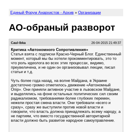
Единый Форум Анархистов - Архив
»
Организации
АО-обраный разворот
Caul-lbka
26-04-2015 21:49:37
Критика «Автономного Сопротивления»
Статья взята с подписки Красно-Черный Блог. Единственный
момент, который мы бы хотели прокомментировать, это то
что роль идеолога во всех этих процессах, видимо,
преувеличена, и не один он организовывал лекции, писал
статьи и т.д.
Чуть более года назад, на волне Майдана, в Украине
достаточно громко отметилось движение «Автономный
Опiр». Они приняли активное участие в львовском Майдане,
и выделялись на фоне остальных политических сил своим
радикализмом, требованиями более глубоких перемен,
нежели простая смена власти. Они требовали «всего и
сразу», сразу же выступили против новой власти и
говорили, что власть должна принадлежать всему народу, а
не партиям, что вместо государственной авторитарной
власти должно быть развитое народное самоуправление.