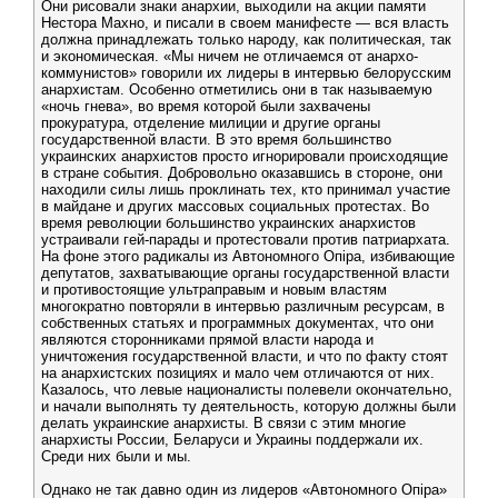
Они рисовали знаки анархии, выходили на акции памяти
Нестора Махно, и писали в своем манифесте — вся власть
должна принадлежать только народу, как политическая, так
и экономическая. «Мы ничем не отличаемся от анархо-
коммунистов» говорили их лидеры в интервью белорусским
анархистам. Особенно отметились они в так называемую
«ночь гнева», во время которой были захвачены
прокуратура, отделение милиции и другие органы
государственной власти. В это время большинство
украинских анархистов просто игнорировали происходящие
в стране события. Добровольно оказавшись в стороне, они
находили силы лишь проклинать тех, кто принимал участие
в майдане и других массовых социальных протестах. Во
время революции большинство украинских анархистов
устраивали гей-парады и протестовали против патриархата.
На фоне этого радикалы из Автономного Опiра, избивающие
депутатов, захватывающие органы государственной власти
и противостоящие ультраправым и новым властям
многократно повторяли в интервью различным ресурсам, в
собственных статьях и программных документах, что они
являются сторонниками прямой власти народа и
уничтожения государственной власти, и что по факту стоят
на анархистских позициях и мало чем отличаются от них.
Казалось, что левые националисты полевели окончательно,
и начали выполнять ту деятельность, которую должны были
делать украинские анархисты. В связи с этим многие
анархисты России, Беларуси и Украины поддержали их.
Среди них были и мы.
Однако не так давно один из лидеров «Автономного Опiра»