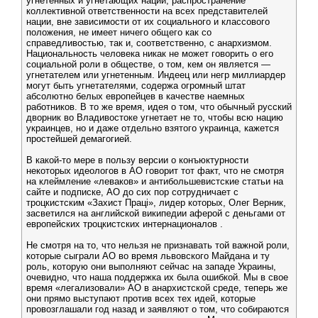
угнетенных и угнетающих наций, распространение
коллективной ответственности на всех представителей
нации, вне зависимости от их социального и классового
положения, не имеет ничего общего как со
справедливостью, так и, соответственно, с анархизмом.
Национальность человека никак не может говорить о его
социальной роли в обществе, о том, кем он является —
угнетателем или угнетенным. Индеец или негр миллиардер
могут быть угнетателями, содержа огромный штат
абсолютно белых европейцев в качестве наемных
работников. В то же время, идея о том, что обычный русский
дворник во Владивостоке угнетает не то, чтобы всю нацию
украинцев, но и даже отдельно взятого украинца, кажется
простейшей демагогией.
В какой-то мере в пользу версии о конъюктурности
некоторых идеологов в АО говорит тот факт, что не смотря
на клеймление «леваков» и антибольшевистские статьи на
сайте и подписке, АО до сих пор сотрудничает с
троцкистским «Захист Праці», лидер которых, Олег Верник,
засветился на английской википедии аферой с деньгами от
европейских троцкистских интернационалов .
Не смотря на то, что нельзя не признавать той важной роли,
которые сыграли АО во время львовского Майдана и ту
роль, которую они выполняют сейчас на западе Украины,
очевидно, что наша поддержка их была ошибкой. Мы в свое
время «легализовали» АО в анархистской среде, теперь же
они прямо выступают против всех тех идей, которые
провозглашали год назад и заявляют о том, что собираются