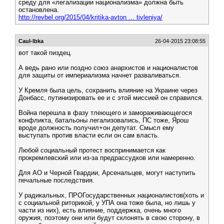
среду для «легализации национализма» должна быть
остановлена.
http://revbel.org/2015/04/kritika-avton ... tivleniya/
Caul-lbka
26-04-2015 23:08:55
вот такой пиздец.
А ведь рано или поздно союз анархистов и националистов
для защиты от империализма начнет разваливаться.
У Кремля была цель, сохранить влияние на Украине через
Донбасс, путинизировать ее и с этой миссией он справился.
Война перешла в фазу тлеющего и замораживающегося
конфликта, батальоны легализовались, ПС тоже, Ярош
вроде должность получил+он депутат. Смысл ему
выступать против власти если он сам власть.
Любой социальный протест воспринимается как
прокремлевский или из-за предрассудков или намеренно.
Для АО и Черной Гвардии, Арсенальцев, могут наступить
печальные последствия.
У радикальных, ПРОГосударственных националистов(хоть и
с социальной риторикой, у УПА она тоже была, но лишь у
части из них), есть влияние, поддержка, очень много
оружия, поэтому они или будут склонять в свою сторону, в