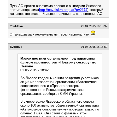
Путч АО против анархизма совпал с выпадами Инсарова
против анархизма(
http://novaiskra.org.ua/?p=2174
), который
как известно оказал большое влияние на становление АО.
Caul-lbka
29-04-2015 16:18:37
От анархизма к неолененизму через национализм
Дубовик
01-05-2015 18:15:59
Малоизвестная организация под пиратским
флагом противостоит «Правому сектору» во
Львове
01.05.2015 - 18:42
Во Львове кордон милиции разделил участников
акций малоизвестной организации «Автономное
сопротивление» и «Правого сектора»
(запрещенная в России экстремистская
организация), сообщают СМИ Украины.
В сквере возле Львовского областного совета
около 100 активистов общественной организации
«Автономное сопротивление» проводят акцию по
случаю 1 мая. Они стоят с флагами этой