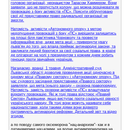
головою організації, неонацистом Тарасом Хаммером. Вони
заявили, що не пропустьтя колону, що можна розцінювати як
провокацію з боку активістів «ПС». Пояснти обґрунтовано
свої дії представники право радикальної організації не
змогли.
Натомість, активісти «Автономного опору» з метою
недопущення провокацій з боку «ПС» вирішили залишитись
на площі біля пам’ятника Чорноволу та провести
інформаційне віче, адже мета акції – привернути увагу
львів’ян до того, що влада приймає антинародні закони, та
закликати людей боротися за свої соціальні права, в країні
де олігархат на чолі з президентом з кожним днем робить
геноцид проти звичайних українців.
Нагадаємо, вранці, 1 травня, Адміністративний суд
Львівської області дозволив проведення акції одночасно в
одному місці «Правому сектору» і «Автономному опору». Під
час судового засідання представники «Правого сектору»
заявляли, що мета їхнього заходу – охорона правопорядку.
Натомість, замість охорони активісти «ПС» влаштували
відкриту провокацію. Які ж тоді права відстоює «Правий
Сектор» Львівщини, якщо виступає проти соціальної рівності
українського народу. Як тоді вони можуть називати себе
націоналістами, коли такими діями вони відверто
підтримують антинародні реформи. Детальний звіт та відео
згодом.
а по поводу самого оксюморона "нац-анархизм"- как и в
латинамерике нац-комми, на волне антиимпериализма на