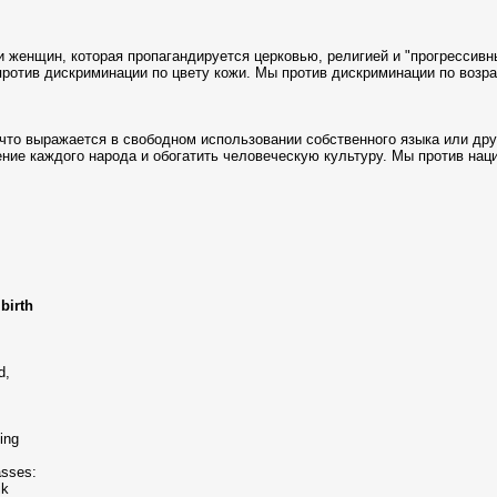
 женщин, которая пропагандируется церковью, религией и "прогрессив
ротив дискриминации по цвету кожи. Мы против дискриминации по возра
что выражается в свободном использовании собственного языка или друг
ние каждого народа и обогатить человеческую культуру. Мы против нац
birth
d,
ing
asses:
ik