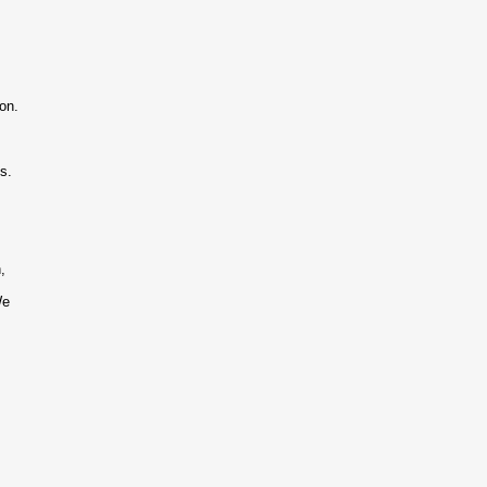
on.
s.
,
We