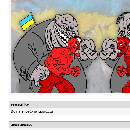
seasacrifice
Вот эти ребята молодцы.
Иван Иваныч