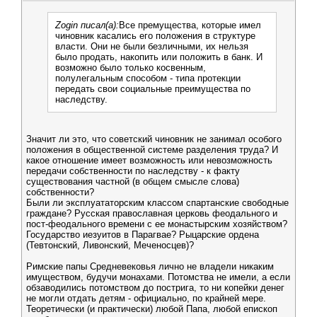
Zogin писал(а):
Все премущества, которые имел
чиновник касались его положения в структуре
власти. Они не были безличными, их нельзя
было продать, накопить или положить в банк. И
возможно было только косвенным,
полулегальным способом - типа протекции
передать свои социальные преимущества по
наследству.
Значит ли это, что советский чиновник не занимал особого
положения в общественной системе разделения труда? И
какое отношение имеет возможность или невозможность
передачи собственности по наследству - к факту
существования частной (в общем смысле слова)
собственности?
Были ли эксплуататорским классом спартанские свободные
граждане? Русская православная церковь феодального и
пост-феодального времени с ее монастырским хозяйством?
Государство иезуитов в Парагвае? Рыцарские ордена
(Тевтонский, Ливонский, Меченосцев)?
Римские папы Средневековья лично не владели никаким
имуществом, будучи монахами. Потомства не имели, а если
обзаводились потомством до пострига, то ни копейки денег
не могли отдать детям - официально, по крайней мере.
Теоретически (и практически) любой Папа, любой епископ