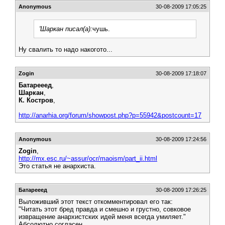
Anonymous
30-08-2009 17:05:25
'Шаркан писал(а):
чушь.
Ну свалить то надо накогото...
Zogin
30-08-2009 17:18:07
Батарееед
,
Шаркан
,
К. Костров
,
http://anarhia.org/forum/showpost.php?p=55942&postcount=17
Anonymous
30-08-2009 17:24:56
Zogin
,
http://mx.esc.ru/~assur/ocr/maoism/part_ii.html
Это статья не анархиста.
Батарееед
30-08-2009 17:26:25
Выложивший этот текст откомментировал его так:
"Читать этот бред правда и смешно и грустно, совковое
извращение анархистских идей меня всегда умиляет."
Абсолютно согласен.