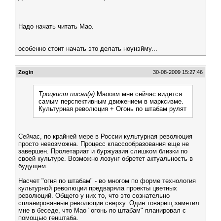
Надо начать читать Мао.
особенно стоит начать это делать ноунэйму...
Zogin
30-08-2009 15:27:46
Троцкист писал(а):
Маоозм мне сейчас видится
самым перспективным движением в марксизме.
Культурная революция + Огонь по штабам рулят
Сейчас, по крайней мере в России культурная революция
просто невозможна. Процесс классообразования еще не
завершен. Пролетариат и буржуазия слишком близки по
своей культуре. Возможно лозунг обретет актуальность в
будущем.
Насчет "огня по штабам" - во многом по форме технология
культурной революции предваряла проекты цветных
революций. Общего у них то, что это сознательно
спланированные революции сверху. Один товарищ заметил
мне в беседе, что Мао "огонь по штабам" планировал с
помощью генштаба.