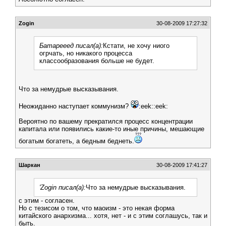
Zogin
30-08-2009 17:27:32
Батарееед писал(а):
Кстати, не хочу ниого
огрчать, но никакого процесса
классообразования больше не будет.
Что за немудрые высказывания.
Неожиданно наступает коммунизм?
:eek::eek:
Вероятно по вашему прекратился процесс концентрации
капитала или появились какие-то иные причины, мешающие
богатым богатеть, а бедным беднеть.
Шаркан
30-08-2009 17:41:27
'Zogin писал(а):
Что за немудрые высказывания.
с этим - согласен.
Но с тезисом о том, что маоизм - это некая форма
китайского анархизма... хотя, нет - и с этим соглашусь, так и
быть.