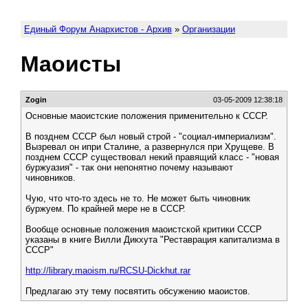
Единый Форум Анархистов - Архив
»
Организации
Маоисты
Zogin
03-05-2009 12:38:18
Основные маоистские положения применительно к СССР.
В позднем СССР был новый строй - "социал-империализм".
Вызревал он ипри Сталине, а развернулся при Хрущеве. В
позднем СССР существовал некий правящий класс - "новая
буржуазия" - так они непонятно почему называют
чиновников.
Чую, что что-то здесь не то. Не может быть чиновник
буржуем. По крайней мере не в СССР.
Вообще основные положения маоистской критики СССР
указаны в книге Вилли Дикхута "Реставрация капитализма в
СССР"
http://library.maoism.ru/RCSU-Dickhut.rar
Предлагаю эту тему посвятить обсужению маоистов.