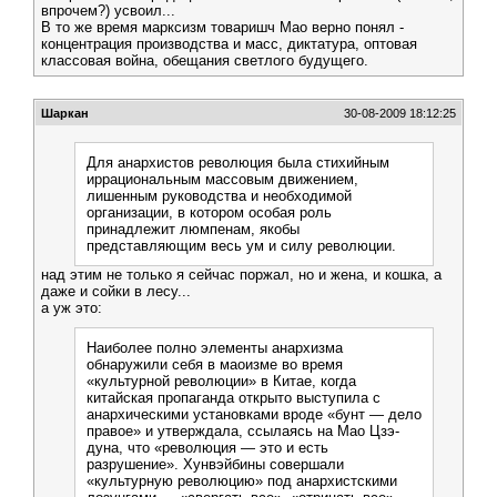
впрочем?) усвоил...
В то же время марксизм товаришч Мао верно понял -
концентрация производства и масс, диктатура, оптовая
классовая война, обещания светлого будущего.
Шаркан
30-08-2009 18:12:25
Для анархистов революция была стихийным
иррациональным массовым движением,
лишенным руководства и необходимой
организации, в котором особая роль
принадлежит люмпенам, якобы
представляющим весь ум и силу революции.
над этим не только я сейчас поржал, но и жена, и кошка, а
даже и сойки в лесу...
а уж это:
Наиболее полно элементы анархизма
обнаружили себя в маоизме во время
«культурной революции» в Китае, когда
китайская пропаганда открыто выступила с
анархическими установками вроде «бунт — дело
правое» и утверждала, ссылаясь на Мао Цзэ-
дуна, что «революция — это и есть
разрушение». Хунвэйбины совершали
«культурную революцию» под анархистскими