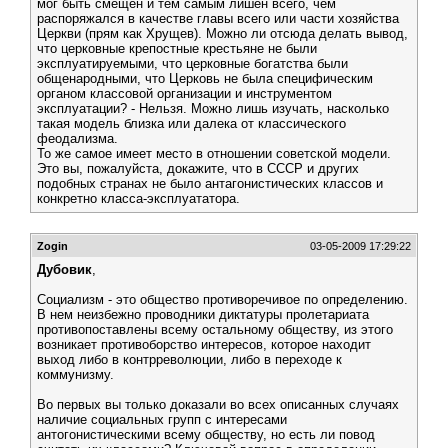
мог быть смещен и тем самым лишен всего, чем
распоряжался в качестве главы всего или части хозяйства
Церкви (прям как Хрущев). Можно ли отсюда делать вывод,
что церковные крепостные крестьяне не были
эксплуатируемыми, что церковные богатства были
общенародными, что Церковь не была специфическим
органом классовой организации и инструментом
эксплуатации? - Нельзя. Можно лишь изучать, насколько
такая модель близка или далека от классического
феодализма.
То же самое имеет место в отношении советской модели.
Это вы, пожалуйста, докажите, что в СССР и других
подобных странах не было антагонистических классов и
конкретно класса-эксплуататора.
Zogin
03-05-2009 17:29:22
Дубовик
,
Социализм - это общество противоречивое по определению.
В нем неизбежно проводники диктатуры пролетариата
противопоставлены всему остальному обществу, из этого
возникает противоборство интересов, которое находит
выход либо в контрреволюции, либо в переходе к
коммунизму.
Во первых вы только доказали во всех описанных случаях
наличие социальных групп с интересами
антогонистическими всему обществу, но есть ли повод