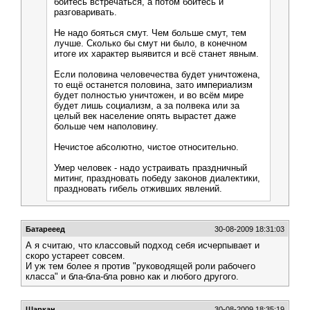
боитесь встречаться, а потом боитесь и
разговаривать.
Не надо бояться смут. Чем больше смут, тем
лучше. Сколько бы смут ни было, в конечном
итоге их характер выявится и всё станет явным.
Если половина человечества будет уничтожена,
то ещё останется половина, зато империализм
будет полностью уничтожен, и во всём мире
будет лишь социализм, а за полвека или за
целый век население опять вырастет даже
больше чем наполовину.
Нечистое абсолютно, чистое относительно.
Умер человек - надо устраивать праздничный
митинг, праздновать победу законов диалектики,
праздновать гибель отживших явлений.
Батарееед
30-08-2009 18:31:03
А я считаю, что классовый подход себя исчерпывает и
скоро устареет совсем.
И уж тем более я против "руководящей роли рабочего
класса" и бла-бла-бла ровно как и любого другого.
Шаркан
30-08-2009 18:35:19