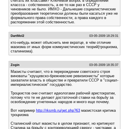
считать их классами? Ключевой вопрос в определении
классса - собственность, а ее то как раз в СССР у
чиновников не было. ИМХО - Дальнешие социалистические
преобразования теоретически должны были касаться уже не
формального права собственности, а права каждого в
распоряжении этой собственностью.
DartMol2
03-05-2009 18:29:31
кто-нибудь может объяснить мне вкратце, в чём отличие
маоизма от иных форм коммунистических теорий(троцкизма,
сталинизма).
Zogin
03-05-2009 18:35:37
Маоисты считают, что в перерождении советского строя
виноваты "хрущевско-брежневские ревизионисты" которые
захватили власть в обществе и превратили СССР в "социал-
империалистическое" государство.
Троцкистов они считают идеологами рабочей аристократии,
потому что те не делают достаточной ставки на борьбу за
освобождение угнетенных народов и много еще почему.
Вот например
http://rksmb.ru/get.php?63
маоистская критика
троцкизма
Сталинский опыт маоисты в целом признают, но критикуют
Сталина за борьбу с контрреволюцией сверху - чистками, а