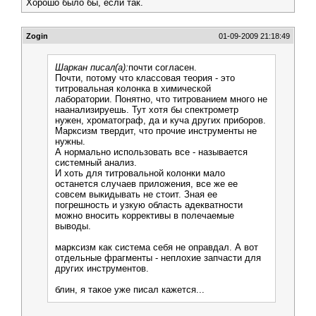
Хорошо было бы, если так.
Zogin
01-09-2009 21:18:49
Шаркан писал(а):
почти согласен.
Почти, потому что классовая теория - это
титровальная колонка в химической
лаборатории. Понятно, что титрованием много не
наанализируешь. Тут хотя бы спектрометр
нужен, хроматограф, да и куча других приборов.
Марксизм твердит, что прочие инструменты не
нужны.
А нормально использовать все - называется
системный анализ.
И хоть для титровальной колонки мало
останется случаев приложения, все же ее
совсем выкидывать не стоит. Зная ее
погрешность и узкую область адекватности
можно вносить коррективы в полечаемые
выводы.
марксизм как система себя не оправдал. А вот
отдельные фрагменты - неплохие запчасти для
других инструментов.
блин, я такое уже писал кажется...