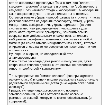
вот по аналогии с проповедью Тана о том, что "власть
каждому = анархия" и талдычу я о том, что "собственность
каждому + без наемного труда = кооперация". А кооперация,
как и анархо-синдикат - это уже элементы анархизма.
Остается только убрать налоообложение (а кто хочет - пусть
раскошеливается на дарения госаппарату, хмык), убрать
мандатность выборных лиц, убрать парламент (за счет
системы местных референдумов), упразднить суды
(признавать третейские арбитражи), заменить армию
вооруженным добровольным ополчением, а полицию -
выборными шерифами с возможностью отзыва в любой
момент (та самая отмена мандатности как срока), которые
опираются снова на то же вооруженное население... и что
получилось?
Ну, еще не анархия, но определенный этап
анархореволюции.
И при таком раскладе даже рынок и конкуренция, даже
сохранение товарно-денежных отношений не позволяют
отнести такой строй к капитализму.
Т.е. мероприятия по "отмене классов" (все принадлежат
одному классу) вполне и вполне возможны в самом начале
радикальной перемены общества (а не ждать пока "сами
исчезнут").
Правда, тут еще надо договориться о порядке
земепользования, но без батраков никто особо не
разживется землей, которую не может обрабатывать (и
сохранять!).