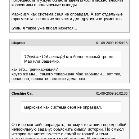
погрешность и узкую область адекватности можно вносить
коррективы в полечаемые выводы.
марксизм как система себя не оправдал. А вот отдельные
фрагменты - неплохие запчасти для других инструментов.
блин, я такое уже писал кажется...
Шаркан
01-09-2009 19:54:18
'Cheshire Cat писал(а):
кто более жирный тролль:
Мао или Защемир.
как это... реинкарнация?
круто же мы... самого товаришча Мао забанили... вот так,
нечаянно, вершатся великие дела, хех
Cheshire Cat
01-09-2009 20:02:33
марксизм как система себя не оправдал.
Он и не мог себя оправдать, потому что ставил перед собой
непосильную задачу: объяснить смысл истории. Но смысл
истории меняется вместе с самой историей и теми
категориями, в которых мы её мыслим. Маркс мыслил