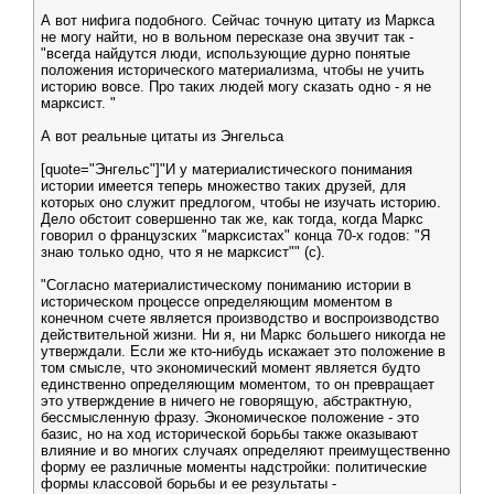
А вот нифига подобного. Сейчас точную цитату из Маркса
не могу найти, но в вольном пересказе она звучит так -
"всегда найдутся люди, использующие дурно понятые
положения исторического материализма, чтобы не учить
историю вовсе. Про таких людей могу сказать одно - я не
марксист. "
А вот реальные цитаты из Энгельса
[quote="Энгельс"]"И у материалистического понимания
истории имеется теперь множество таких друзей, для
которых оно служит предлогом, чтобы не изучать историю.
Дело обстоит совершенно так же, как тогда, когда Маркс
говорил о французских "марксистах" конца 70-х годов: "Я
знаю только одно, что я не марксист"" (с).
"Согласно материалистическому пониманию истории в
историческом процессе определяющим моментом в
конечном счете является производство и воспроизводство
действительной жизни. Ни я, ни Маркс большего никогда не
утверждали. Если же кто-нибудь искажает это положение в
том смысле, что экономический момент является будто
единственно определяющим моментом, то он превращает
это утверждение в ничего не говорящую, абстрактную,
бессмысленную фразу. Экономическое положение - это
базис, но на ход исторической борьбы также оказывают
влияние и во многих случаях определяют преимущественно
форму ее различные моменты надстройки: политические
формы классовой борьбы и ее результаты -