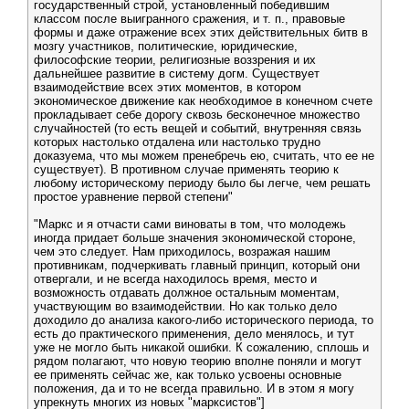
государственный строй, установленный победившим
классом после выигранного сражения, и т. п., правовые
формы и даже отражение всех этих действительных битв в
мозгу участников, политические, юридические,
философские теории, религиозные воззрения и их
дальнейшее развитие в систему догм. Существует
взаимодействие всех этих моментов, в котором
экономическое движение как необходимое в конечном счете
прокладывает себе дорогу сквозь бесконечное множество
случайностей (то есть вещей и событий, внутренняя связь
которых настолько отдалена или настолько трудно
доказуема, что мы можем пренебречь ею, считать, что ее не
существует). В противном случае применять теорию к
любому историческому периоду было бы легче, чем решать
простое уравнение первой степени"
"Маркс и я отчасти сами виноваты в том, что молодежь
иногда придает больше значения экономической стороне,
чем это следует. Нам приходилось, возражая нашим
противникам, подчеркивать главный принцип, который они
отвергали, и не всегда находилось время, место и
возможность отдавать должное остальным моментам,
участвующим во взаимодействии. Но как только дело
доходило до анализа какого-либо исторического периода, то
есть до практического применения, дело менялось, и тут
уже не могло быть никакой ошибки. К сожалению, сплошь и
рядом полагают, что новую теорию вполне поняли и могут
ее применять сейчас же, как только усвоены основные
положения, да и то не всегда правильно. И в этом я могу
упрекнуть многих из новых "марксистов"]