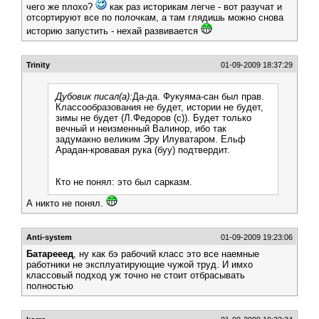
чего же плохо?
как раз историкам легче - вот разучат и
отсортируют все по полочкам, а там глядишь можно снова
историю запустить - нехай развивается
Trinity
01-09-2009 18:37:29
Дубовик писал(а):
Да-да. Фукуяма-сан был прав.
Классообразования не будет, истории не будет,
зимы не будет (Л.Федоров (с)). Будет только
вечный и неизменный Валинор, ибо так
задумакно великим Эру Илуватаром. Ельф
Арадан-кровавая рука (буу) подтвердит.
Кто не понял: это был сарказм.
А никто не понял.
Anti-system
01-09-2009 19:23:06
Батарееед
, ну как бэ рабочий класс это все наемные
работники не эксплуатирующие чужой труд. И имхо
классовый подход уж точно не стоит отбрасывать
полностью