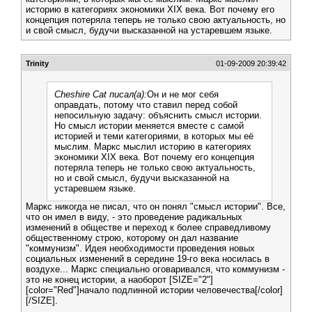
историю в категориях экономики XIX века. Вот почему его
концепция потеряла теперь не только свою актуальность, но
и свой смысл, будучи высказанной на устаревшем языке.
Trinity
01-09-2009 20:39:42
Cheshire Cat писал(а):
Он и не мог себя
оправдать, потому что ставил перед собой
непосильную задачу: объяснить смысл истории.
Но смысл истории меняется вместе с самой
историей и теми категориями, в которых мы её
мыслим. Маркс мыслил историю в категориях
экономики XIX века. Вот почему его концепция
потеряла теперь не только свою актуальность,
но и свой смысл, будучи высказанной на
устаревшем языке.
Маркс никогда не писал, что он понял "смысл истории". Все,
что он имел в виду, - это проведение радикальных
изменений в обществе и переход к более справедливому
общественному строю, которому он дал название
"коммунизм". Идея необходимости проведения новых
социальных изменений в середине 19-го века носилась в
воздухе... Маркс специально оговаривался, что коммунизм -
это не конец истории, а наоборот [SIZE="2"]
[color="Red"]начало подлинной истории человечества[/color]
[/SIZE].