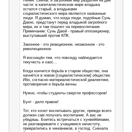
Ленин. Сейчас и загробный мир разделён на две
части: в капиталистическом мире владыка
остался старый, а владыками
социалистического мира являются названные
люди. Я думаю, что когда люди, подобные Сунь
Даюю, предстанут перед владыкой загробного
мира, их и там пошлют на перевоспитание.
Примечание: Сунь Даюй - правый оппозиционер,
выступавший против КПК.
Законное - это реакционное, незаконное - это
революционное.
Я восхищён тем, что повсюду наблюдается
текучесть и хаос...
Когда кончится борьба в старом обществе, она
начнётся в новом [социалистическом] обществе.
Ибо, согласно материалистической диалектике,
противоречия и борьба вечны.
Нужно, чтобы студенты свергли профессоров!
Бунт - дело правое!
Тот, кто хочет воспитывать других, прежде всего
должен сам получать воспитание. А вас не
убедишь. Боитесь встречаться с хунвейбинами,
не разговариваете с учащимися начистоту,
превратились в чиновников, в господ. Сначала