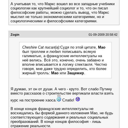
А учитывая то, что Маркс вошел во все западные учебники
социологии как крупнейший социолог и то, что он писал
философские работы, можно сделать вывод, что Маркс
мыслил не только экономическими категориями, но и
социологическими и философскими категориями.
Zogin
01-09-2009 20:58:42
Cheshire Cat писал(а):
Судя по этой цитате,
Мао
был троллем и любил пописывать всякую
галиматью, а французские интеллектуалы на
неё велись. Всё это, конечно, очень забавно и
вполне вписывается в логику спектакля. Честно
говоря, мне даже трудно определить, кто более
жирный тролль:
Мао
или
Защемир
.
Я думаю, эт он от души. А чего - круто. Вот слабо Путину
вместо рассказов о строительстве вертикали власти взять
курс на построение хаоса.
Слабо!
В конце концов французские интеллектуалы не
восхищались бы формой данного изложения Мао, не будь
соответствующего содержания и реальных социальных
преобразований. В конце концов философия - лишь
отражение реальности.