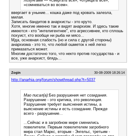
лозунгами — «свергать все», «отрицать все»,
«сомневаться во всем».
ввергает в уныние... кошка даже под кровать залезла,
милая.
Записать бандитов в анархисты - это круто.
Хотя, многие именно так и видят анархизм. И здесь такие
имеются - кто "интелигентнее", кто агрессивнее, кто сплошь
похуист, кто вообще ни рыба ни мясо...
Мда, основная слабость (но и сила с другой стороны)
анархизма - это то, что любой ошметок к ней легко
примазаться может.
Многим достаточно того, что некто против государства - и
все, уже анархист, блядь...
Zogin
30-08-2009 18:26:14
http://anarhia.org/forum/showthread.php?t=5037
Мао писал(а):
Без разрушения нет созидания.
Разрушение - это критика, это революция.
Разрушение требует выяснения истины, а
выяснение истины и есть созидание. Прежде
всего - разрушение...
...Сейчас и в загробном мире сменились
повелители. Первым повелителем загробного
мира стал Маркс, вторым - Энгельс, третьим -