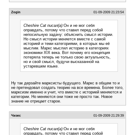
Zogin
01-09-2009 21:23:54
Cheshire Cat писал(а):
Он и не мог себя
оправдать, потому что ставил перед собой
непосильную задачу: объяснить смысл истории.
Но смысл истории меняется вместе с самой
историей и теми категориями, в которых мы её
мыслим. Маркс мыслил историю в категориях
экономики XIX века. Вот почему его концепция
потеряла теперь не только свою актуальность,
но и свой смысл, будучи высказанной на
устаревшем языке.
Ну так дерзайте марксисты будущего. Маркс в общем то и
не претендовал создать теорию на все времена. Более того,
марксизм именно и учит, что вместе с историей меняются и
категории. Но меняются они тоже не просто так. Новое
знание не отрицает старое.
Чизес
01-09-2009 21:29:39
Cheshire Cat писал(а):
Он и не мог себя
оправдать, потому что ставил перед собой