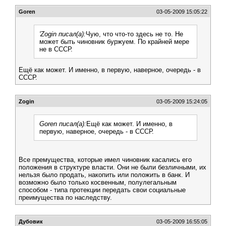
Goren
03-05-2009 15:05:22
'Zogin писал(а):
Чую, что что-то здесь не то. Не
может быть чиновник буржуем. По крайней мере
не в СССР.
Ещё как может. И именно, в первую, наверное, очередь - в
СССР.
Zogin
03-05-2009 15:24:05
Goren писал(а):
Ещё как может. И именно, в
первую, наверное, очередь - в СССР.
Все премущества, которые имел чиновник касались его
положения в структуре власти. Они не были безличными, их
нельзя было продать, накопить или положить в банк. И
возможно было только косвенным, полулегальным
способом - типа протекции передать свои социальные
преимущества по наследству.
Дубовик
03-05-2009 16:55:05