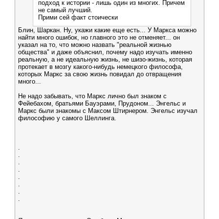
подход к истории - лишь один из многих. Причем
не самый лучший.
Прими сей факт стоически
Блин, Шаркан. Ну, укажи какие еще есть... У Маркса можно
найти много ошибок, но главного это не отменяет... он
указал на то, что можно назвать "реальной жизнью
общества" и даже объяснил, почему надо изучать именно
реальную, а не идеальную жизнь, не шизо-жизнь, которая
протекает в мозгу какого-нибудь немецкого философа,
которых Маркс за свою жизнь повидал до отвращения
много...
Не надо забывать, что Маркс лично был знаком с
Фейебахом, братьями Бауэрами, Прудоном... Энгельс и
Маркс были знакомы с Максом Штирнером. Энгельс изучал
философию у самого Шеллинга.
.
.
.
.
.
.
.
.