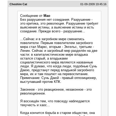
Cheshire Cat
01-09-2009 19:45:16
Сообщение от
Мао
Без разрушения нет созидания. Разрушение -
это критика, это революция. Разрушение требует
выяснения истины, а выяснение истины и есть
созидание. Прежде всего - разрушение...
...Сейчас и в загробном мире сменились
повелители. Первым повелителем загробного
мира стал Маркс, вторым - Энгельс, третьим -
Ленин. Сейчас и загробный мир разделён на две
части: в капиталистическом мире владыка
остался старый, а владыками
социалистического мира являются названные
люди. Я думаю, что когда люди, подобные Сунь
Даюю, предстанут перед владыкой загробного
мира, их и там пошлют на перевоспитание.
Примечание: Сунь Даюй - правый оппозиционер,
выступавший против КПК.
Законное - это реакционное, незаконное - это
революционное.
Я восхищён тем, что повсюду наблюдается
текучесть и хаос...
Когда кончится борьба в старом обществе, она