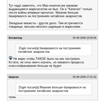
Тут надо заметить, что Мао конечно-же никаким
выдающимся марксиситом не был. Он и "Капитал" только
после войны впервые прочитал. Маоизм больше
базировался на построениях китайских анархистов.
Западные маоисты - другое дело. Там встречаются
товарищи, весьма неплохо шарящие в марксизме.
Батарееед
30-08-2009 16:56:06
'Zogin писал(а):
базировался на построениях
китайских анархистов.
Не верю чтобы ТАКОЕ было на них построено.
Кстати, не хочу ниого огрчать, но никакого процесса
классообразования больше не будет.
Шаркан
30-08-2009 17:01:32
'Zogin писал(а):
Маоизм больше базировался на
построениях китайских анархистов
чушь.