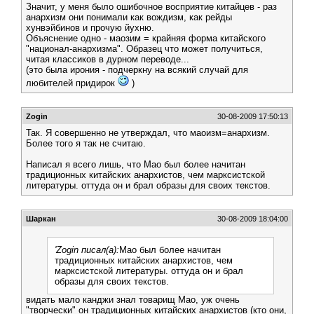
Значит, у меня было ошибочное восприятие китайцев - раз
анархизм они понимали как вождизм, как рейды
хунвэйбинов и прочую йухню.
Объяснение одно - маозим = крайняя форма китайского
"национал-анархизма". Образец что может получиться,
читая классиков в дурном переводе...
(это была ирония - подчеркну на всякий случай для
любителей придирок
)
Zogin
30-08-2009 17:50:13
Так. Я совершенно не утверждал, что маоизм=анархизм.
Более того я так не считаю.
Написал я всего лишь, что Мао был более начитан
традиционных китайских анархистов, чем марксистской
литературы. оттуда он и брал образы для своих текстов.
Шаркан
30-08-2009 18:04:00
'Zogin писал(а):
Мао был более начитан
традиционных китайских анархистов, чем
марксистской литературы. оттуда он и брал
образы для своих текстов.
видать мало канджи знал товарищ Мао, уж очень
"творчески" он традиционных китайских анархистов (кто они,