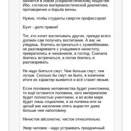
начнётся в новом [социалистическом] обществе.
Ибо, согласно материалистической диалектике,
противоречия и борьба вечны.
Нужно, чтобы студенты свергли профессоров!
Бунт - дело правое!
Тот, кто хочет воспитывать других, прежде всего
должен сам получать воспитание. А вас не
убедишь. Боитесь встречаться с хунвейбинами,
не разговариваете с учащимися начистоту,
превратились в чиновников, в господ. Сначала
боитесь встречаться, а потом боитесь и
разговаривать.
Не надо бояться смут. Чем больше смут, тем
лучше. Сколько бы смут ни было, в конечном
итоге их характер выявится и всё станет явным.
Если половина человечества будет уничтожена,
то ещё останется половина, зато империализм
будет полностью уничтожен, и во всём мире
будет лишь социализм, а за полвека или за
целый век население опять вырастет даже
больше чем наполовину.
Нечистое абсолютно, чистое относительно.
Умер человек - надо устраивать праздничный