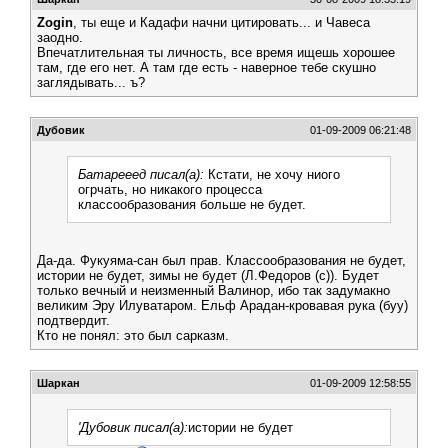
Zogin
, ты еще и Кадафи начни цитировать... и Чавеса
заодно.
Впечатлительная ты личность, все время ищешь хорошее
там, где его нет. А там где есть - наверное тебе скушно
заглядывать... ъ?
Дубовик
01-09-2009 06:21:48
Батарееед писал(а):
Кстати, не хочу ниого
огрчать, но никакого процесса
классообразования больше не будет.
Да-да. Фукуяма-сан был прав. Классообразования не будет,
истории не будет, зимы не будет (Л.Федоров (с)). Будет
только вечный и неизменный Валинор, ибо так задумакно
великим Эру Илуватаром. Ельф Арадан-кровавая рука (буу)
подтвердит.
Кто не понял: это был сарказм.
Шаркан
01-09-2009 12:58:55
'Дубовик писал(а):
истории не будет