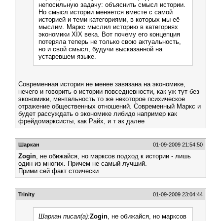
непосильную задачу: объяснить смысл истории.
Но смысл истории меняется вместе с самой
историей и теми категориями, в которых мы её
мыслим. Маркс мыслил историю в категориях
экономики XIX века. Вот почему его концепция
потеряла теперь не только свою актуальность,
но и свой смысл, будучи высказанной на
устаревшем языке.
Современная история не менее завязана на экономике,
нечего и говорить о истории повседневности, как уж тут без
экономики, ментальность то же некоторое психическое
отражение общественных отношений. Современный Маркс и
будет рассуждать о экономике либидо например как
фрейдомарксисты, как Райх, и т ак далее
Шаркан
01-09-2009 21:54:50
Zogin
, не обижайся, но марксов подход к истории - лишь
один из многих. Причем не самый лучший.
Прими сей факт стоически
Trinity
01-09-2009 23:04:44
Шаркан писал(а):
Zogin
, не обижайся, но марксов