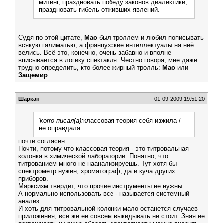
митинг, праздновать победу законов диалектики,
праздновать гибель отживших явлений.
Судя по этой цитате,
Мао
был троллем и любил пописывать
всякую галиматью, а французские интеллектуалы на неё
велись. Всё это, конечно, очень забавно и вполне
вписывается в логику спектакля. Честно говоря, мне даже
трудно определить, кто более жирный тролль:
Мао
или
Защемир
.
Шаркан
01-09-2009 19:51:20
'korro писал(а):
классовая теория себя изжила /
не оправдала
почти согласен.
Почти, потому что классовая теория - это титровальная
колонка в химической лаборатории. Понятно, что
титрованием много не наанализируешь. Тут хотя бы
спектрометр нужен, хроматограф, да и куча других
приборов.
Марксизм твердит, что прочие инструменты не нужны.
А нормально использовать все - называется системный
анализ.
И хоть для титровальной колонки мало останется случаев
приложения, все же ее совсем выкидывать не стоит. Зная ее