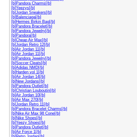
[b]Pandora Charms[/b]
[b]Yeezys[/b]
[b]Jordan Sneakers[/b]
[b]Balenciaga[/b]
[b]Hermes Birkin Bag[/b]
[b]Pandora Bracelet[/b]
[b]Pandora Jewelry[/b]
[b]Pandora[/b]
[b]Cheap Air Max[/b]
[b]Jordan Retro 12[/b]
[b]Air Jordan 11[/b]
[b]Air Jordan 11[/b]
[b]Pandora Jewelry[/b]
[b]Soccer Cleats[/b]
[b]Adidas NMD[/b]
[b]Harden vol 1[/b]
[b]Air Jordan 14[/b]
[b]New Jordans[/b]
[b]Pandora Outlet[/b]
[b]Christian Louboutin[/b]
[b]Air Jordan 10[/b]
[b]Air Max 270[/b]
[b]Jordan Retro 11[/b]
[b]Pandora Bracelet Charms[/b]
[b]Nike Air Max 98 Cone[/b]
[b]Nike Shoes[/b]
[b]Yeezy Shoes[/b]
[b]Pandora Outlet[/b]
[b]Air Force 1[/b]
[b]Retro Jordan[/b]