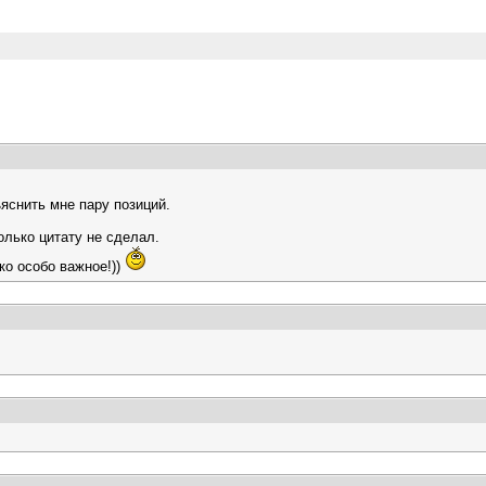
ъяснить мне пару позиций.
олько цитату не сделал.
ко особо важное!))