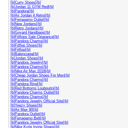
[b]Curry Shoes[/b]
[b]Jordan 11 GYM Red[/b]
[b]Pandora[/b]
[b]Air Jordan 4 Retro[/b]
[b]Ferragamo Outlet[/b]
[b]New Jordans[/b]
[b]Retro Jordans[/b]
[b]Goyard Handbags[/b]
[b]Fitflops Sale Clearance[/b]
[b]Pandora Charms[/b]
[b]Fitflop Shoes[/b]
[b]Fitflop[/b]
[b]Balenciaga[/b]
[b]Jordan Shoes[/b]
[b]Pandora Jewelry[/b]
[b]Pandora Charms[/b]
[b]Nike Air Max 2018[/b]
[b]Cheap Jordan Shoes For Men[/b]
[b]Pandora Charms[/b]
[b]Pandora Ring[/b]
[b]Red Bottoms Louboutin[/b]
[b]Pandora Charms Outlet[/b]
[b]Pandora Charms[/b]
[b]Pandora Jewelry Official Site[/b]
[b]Yeezy Shoes[/b]
[b]Air Max 90[/b]
[b]Pandora Outlet[/b]
[b]Ferragamo Belt[/b]
[b]Pandora Jewelry Official Site[/b]
[b]Nike Kyrie Irving Shoes[/b]