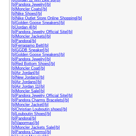
[b]Pandora Jewelry[/b]
[b]Moncler Coats[/b]
[b]Nike Shoes[/b]
[b]Nike Outlet Store Online Shopping[/b]
[b]Golden Goose Sneakers[/b]
[b]Jordan 4[/b]
[b]Pandora Jewelry Official Site[/b]
[b]Moncler Jackets[/b]
[b]Pandora[/b]
[b]Ferragamo Belt[/b]
[b]GGDB Sneaker[/b]
[b]Golden Goose Sneakers[/b]
[b]Pandora Jewelry[/b]
[b]Red Bottom Shoes[/b]
[b]Moncler Coat[/b]
[b]Air Jordan[/b]
[b]New Jordans[/b]
[b]Air Jordans[/b]
[b]Air Jordan 11[/b]
[b]Moncler Sale[/b]
[b]Pandora Jewelry Official Site[/b]
[b]Pandora Charms Bracelets[/b]
[b]Moncler Jacket[/b]
[b]Christian Louboutin shoes[/b]
[b]Louboutin Shoes[/b]
[b]Pandora[/b]
[b]Vapormax[/b]
[b]Moncler Jackets Sale[/b]
[b]Pandora Charms[/b]