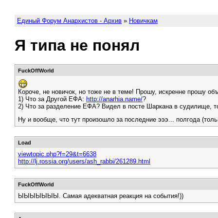
Единый Форум Анархистов - Архив
»
Новичкам
Я типа не понял
FuckOffWorld
Короче, не новичок, но тоже не в теме! Прошу, искренне прошу об
1) Что за Другой ЕФА:
http://anarhia.name/
?
2) Что за разделение ЕФА? Видел в посте Шаркана в судилище, т
Ну и вообще, что тут произошло за последние эээ... полгода (толь
Load
viewtopic.php?f=29&t=6638
http://lj.rossia.org/users/ash_rabbi/261289.html
FuckOffWorld
ЫЫЫЫЫЫЫ. Самая адекватная реакция на события!))