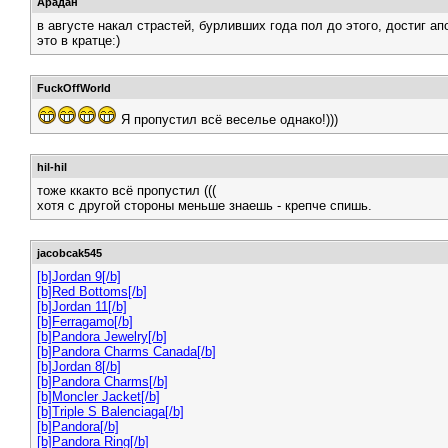
Арадан
в августе накал страстей, бурливших года пол до этого, достиг ап
это в кратце:)
FuckOffWorld
Я пропустил всё веселье однако!)))
hil-hil
тоже ккакто всё пропустил (((
хотя с другой стороны меньше знаешь - крепче спишь.
jacobcak545
[b]Jordan 9[/b]
[b]Red Bottoms[/b]
[b]Jordan 11[/b]
[b]Ferragamo[/b]
[b]Pandora Jewelry[/b]
[b]Pandora Charms Canada[/b]
[b]Jordan 8[/b]
[b]Pandora Charms[/b]
[b]Moncler Jacket[/b]
[b]Triple S Balenciaga[/b]
[b]Pandora[/b]
[b]Pandora Ring[/b]