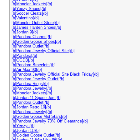
[b]Moncler Jackets[/b]
[b]Yeezy Shoes[/b]
[b]Soccer Cleats[/b]
[b]Valentino[/b]
[b]Moncler Outlet Store[/b]
[b]James Harden Shoes[/b]
[b]Jordan 9[/b]
[b]Pandora Charms[/b]
[b]Golden Goose Shoes[/b]
[b]Pandora Outlet[/b]
[b]Pandora Jewelry Official Site[/b]
[b]Pandora[/b]
[b]GGDB[/b]
[b]Pandora Bracelets[/b]
[b]Air Max 90[/b]
[b]Pandora Jewelry Official Site Black Friday[/b]
[b]Pandora Jewelry Outlet[/b]
[b]Pandora Rings[/b]
[b]Pandora Jewelry[/b]
[b]Moncler Jackets[/b]
[b]Jordan 11 Space Jam[/b]
[b]Pandora Outlet[/b]
[b]Jordan Retro 10[/b]
[b]Pandora Jewelry[/b]
[b]Golden Goose Mid Stars[/b]
[b]Pandora Jewelry 70% Off Clearance[/b]
[b]Yeezys[/b]
[b]Jordan 11[/b]
[b]Golden Goose Outlet[/b]
[b]Jordan 11 Win Like 96[/b]