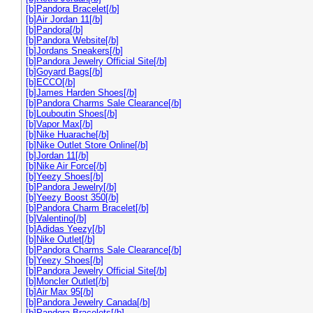
[b]Pandora Bracelet[/b]
[b]Air Jordan 11[/b]
[b]Pandora[/b]
[b]Pandora Website[/b]
[b]Jordans Sneakers[/b]
[b]Pandora Jewelry Official Site[/b]
[b]Goyard Bags[/b]
[b]ECCO[/b]
[b]James Harden Shoes[/b]
[b]Pandora Charms Sale Clearance[/b]
[b]Louboutin Shoes[/b]
[b]Vapor Max[/b]
[b]Nike Huarache[/b]
[b]Nike Outlet Store Online[/b]
[b]Jordan 11[/b]
[b]Nike Air Force[/b]
[b]Yeezy Shoes[/b]
[b]Pandora Jewelry[/b]
[b]Yeezy Boost 350[/b]
[b]Pandora Charm Bracelet[/b]
[b]Valentino[/b]
[b]Adidas Yeezy[/b]
[b]Nike Outlet[/b]
[b]Pandora Charms Sale Clearance[/b]
[b]Yeezy Shoes[/b]
[b]Pandora Jewelry Official Site[/b]
[b]Moncler Outlet[/b]
[b]Air Max 95[/b]
[b]Pandora Jewelry Canada[/b]
[b]Pandora Bracelets[/b]