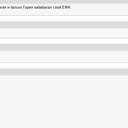
огея и батько Горен забабахал свой ЕФА.