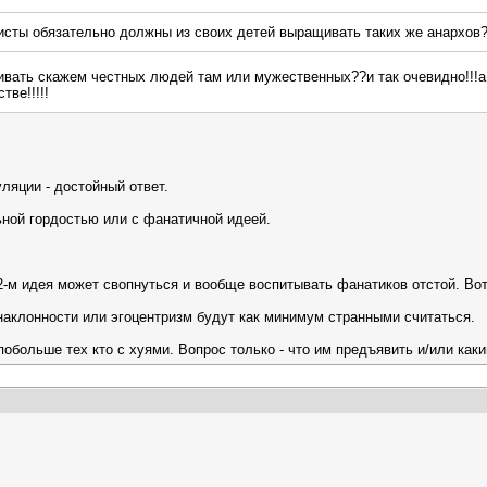
хисты обязательно должны из своих детей выращивать таких же анархов
щивать скажем честных людей там или мужественных??и так очевидно!!!а
ве!!!!!
ляции - достойный ответ.
ьной гордостью или с фанатичной идеей.
2-м идея может свопнуться и вообще воспитывать фанатиков отстой. Во
наклонности или эгоцентризм будут как минимум странными считаться.
больше тех кто с хуями. Вопрос только - что им предъявить и/или каки