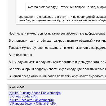
NestorLetov писал(а):
Встречный вопрос - а что, анар
все равно что спрашивать а стоит ли из своих детей выра
хотя бы дети детей наших будут жить в анархическом общест
Честность и мужественность такие вот абсолютные добродетели?
В отношении тех кто тебя шантажирует, шантаж обратный и манипу
Теперь к мужеству. оно поставляется в комплекте или с запредел
А не абстрактно.
В 1-м случае можно получить безжалостного индивидуалиста, во 
Все таки анархия подразумевает некую среду, где властнические 
В нашей среде отношения полов прям таки обязывают выдолбить по
jacobcak545
[b]Nike Running Shoes For Women[/b]
[b]Cheap Jordans[/b]
[b]Nike Sneakers For Women[/b]
[b]Pandora Jewelry Official Site[/b]