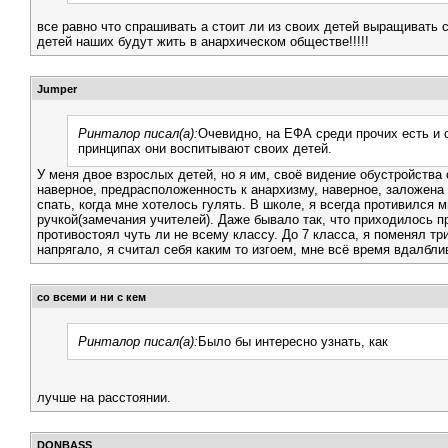
все равно что спрашивать а стоит ли из своих детей выращивать 
детей наших будут жить в анархическом обществе!!!!!
Jumper
Ринталор писал(а):
Очевидно, на ЕФА среди прочих есть и с
принципах они воспитывают своих детей.
У меня двое взрослых детей, но я им, своё видение обустройства 
наверное, предрасположенность к анархизму, наверное, заложена н
спать, когда мне хотелось гулять. В школе, я всегда противился 
ручкой(замечания учителей). Даже бывало так, что приходилось про
противостоял чуть ли не всему классу. До 7 класса, я поменял тр
напрягало, я считал себя каким то изгоем, мне всё время вдалбл
со всеми и ни с кем
Ринталор писал(а):
Было бы интересно узнать, как
лучше на расстоянии.
DONBASS