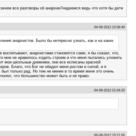
 зачем все разговоры об анархии?надеемся ведь что хотя бы дети
04-09-2012 13:36:40
ения анархистов. Было бы интересно узнать, как и на каких
е воспитывают, анархистами становятся сами, я бы сказал, что,
что мне не нравилось ходить строем и что меня пытались уложить
нит мои школьные дневники, они все исписаны красной
еров. Благо, что Бог не обидел меня ростом и силой, и я
у был только рад. Но тем не менее в то время меня это очень
 понял, что большинство может быть и не право.
04-09-2012 21:04:20
05-09-2012 15:21:05