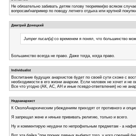
Не обязательно забивать детям голову теориями(во всяком случа
вопросам!например по поводу летнего отдыха или крупной покупк
Дмитрий Донецкий
Jumper писал(а):
со временем я понял, что большинство мож
Большинство всегда не право. Даже тогда, когда право.
Individualist
Воспитание будущих анархистов будет по своей сути схоже с вос
необходимости в его жизни анархии. Если человек не хочет и не о
Все что угодно (АК, АС, АН и иные псевдо-ответвления) но не ан
Недоанархист
К ОколоАнархическим убеждениям приходят от противного и опци
Я запрещал жене и няньке прививать религию, только и всего.
Ну и комментирую неудачи по непрофильным предметам - а нафиг
Вот эта байка "при прочих равных выбирут того, у кого средний ба