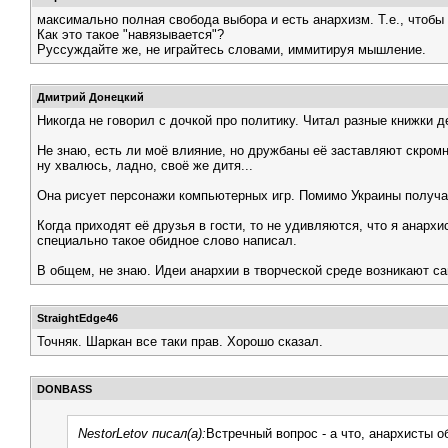
максимально полная свобода выбора и есть анархизм. Т.е., чтобы
Как это такое "навязывается"?
Руссуждайте же, не играйтесь словами, иммитируя мышление.
Дмитрий Донецкий
Никогда не говорил с дочкой про политику. Читал разные книжки 
Не знаю, есть ли моё влияние, но дружбаны её заставляют скромно 
ну хвалюсь, ладно, своё же дитя...
Она рисует персонажи компьютерных игр. Помимо Украины получает
Когда приходят её друзья в гости, то не удивляются, что я анарх
специально такое обидное слово написал.
В общем, не знаю. Идеи анархии в творческой среде возникают са
StraightEdge46
Точняк. Шаркан все таки прав. Хорошо сказал.
DONBASS
NestorLetov писал(а):
Встречный вопрос - а что, анархисты 