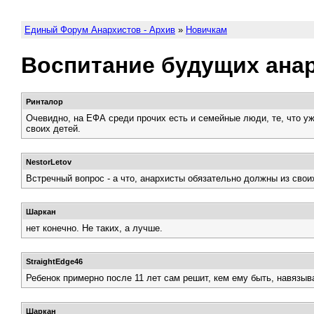
Единый Форум Анархистов - Архив
»
Новичкам
Воспитание будущих ана
Ринталор
Очевидно, на ЕФА среди прочих есть и семейные люди, те, что уж
своих детей.
NestorLetov
Встречный вопрос - а что, анархисты обязательно должны из сво
Шаркан
нет конечно. Не таких, а лучше.
StraightEdge46
Ребенок примерно после 11 лет сам решит, кем ему быть, навязыв
Шаркан