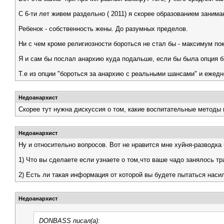
С 6-ти лет живем раздельно ( 2011) я скорее образованием заним
Ребенок - собственность жены. До разумных пределов.
Ни с чем кроме религиозности бороться не стал бы - максимум по
Я и сам бы послал анархию куда подальше, если бы была опция 
Т.е из опции "бороться за анархию с реальными шансами" и ежед
Недоанархист
Скорее тут нужна дискуссия о том, какие воспитательные методы м
Недоанархист
Ну и относительно вопросов. Вот не нравится мне хуйня-разводка
1) Что вы сделаете если узнаете о том,что ваше чадо занялось тр
2) Есть ли такая информация от которой вы будете пытаться наси
Недоанархист
DONBASS писал(а):