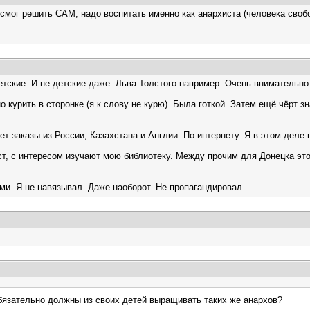
 смог решить САМ, надо воспитать именно как анархиста (человека свобо
детские. И не детские даже. Льва Толстого например. Очень внимательн
курить в сторонке (я к слову не курю). Была готкой. Затем ещё чёрт зна
 заказы из России, Казахстана и Англии. По интернету. Я в этом деле 
ист, с интересом изучают мою библиотеку. Между прочим для Донецка это
ми. Я не навязывал. Даже наоборот. Не пропагандировал.
обязательно должны из своих детей выращивать таких же анархов?