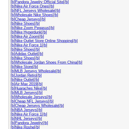
[b]Pandora Jewelry Official Site[/b]
[b]Nike Air Force Ones[/b]
[b]NFL Jerseys Wholesale[/b]
[b]Wholesale Nike Shoes[/b]
[b]Cheap Jerseys[/b]
[b]Nike Shoes[/b]
[b]Nike Zoom Pegasus[/b]
[b]Nike Hyperdunk[/b]
[b]Nike Air Zoom[/b]
[b]Nike Outlet Store Online Shopping[/b]
[b]Nike Air Force 1[/b]
[b]Nike Shoes[/b]
[b]Adidas Outlet[/b]
[b]Nike Shoes[/b]
[b]Wholesale Jordan Shoes From China[/b]
[b]Nike Store[/b]
[b]MLB Jerseys Wholesale[/b]
[b]Jordan Retro[/b]
[b]Nike Outlet[/b]
[b]Air Max 2019[/b]
[b]Huaraches Nike[/b]
[b]MLB Jerseys[/b]
[b]Wholesale Jerseys[/b]
[b]Cheap NFL Jerseys[/b]
[b]Cheap Jerseys Wholesale[/b]
[b]NBA Jerseys[/b]
[b]Nike Air Force 1[/b]
[b]NHL Jerseys[/b]
[b]Pandora Jewelry[/b]
[b]Nike Roshe[/b]