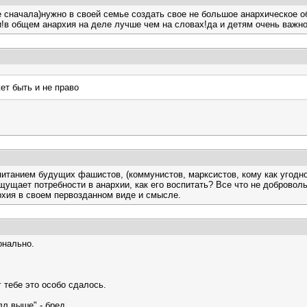
е сначала)нужно в своей семье создать свое не большое анархическое 
и!в общем анархия на деле лучше чем на словах!да и детям очень важн
ет быть и не право
питанием будущих фашистов, (коммунистов, марксистов, кому как угодно
щущает потребности в анархии, как его воспитать? Все что не добровольн
архия в своем первозданном виде и смысле.
онально.
 тебе это особо сдалось.
лл выше" - бред.