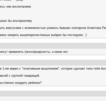
аюсь чем воспитанием.
казал бы альтернативу.
быть вертухаем с возможностью унижать бывших олигархов Ахметова Пин
невно чморить вышеперечисленных выбрал бы последнее. :)
огут применять (около)анархисты, а какие нет.
 в 1-ом мирке с "позитивным мышлением", которое сделает типа тебя бог
авлей с группой товарищей.
льственно оградить ребенка?