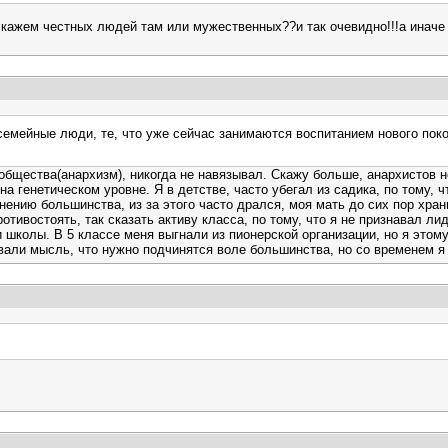
скажем честных людей там или мужественных??и так очевидно!!!а иначе
емейные люди, те, что уже сейчас занимаются воспитанием нового покол
общества(анархизм), никогда не навязывал. Скажу больше, анархистов н
а генетическом уровне. Я в детстве, часто убегал из садика, по тому, 
мнению большинства, из за этого часто дрался, моя мать до сих пор хра
тивостоять, так сказать активу класса, по тому, что я не признавал лид
и школы. В 5 классе меня выгнали из пионерской организации, но я этом
ивали мысль, что нужно подчинятся воле большинства, но со временем я