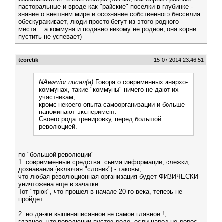
пасторальные и вроде как "райские" поселки в глубинке -
знание о внешнем мире и осознание собственного бессилия
обескураживает, люди просто бегут из этого родного
места... а коммуна и подавно никому не родное, она корни
пустить не успевает)
teoretik
15-07-2014 23:46:51
NAwarrior писал(а):
Говоря о современных анархо-
коммунах, такие "коммуны" ничего не дают их
участникам,
кроме некоего опыта самоорганизации и больше
напоминают эксперимент.
Своего рода тренировку, перед большой
революцией.
по "большой революции"
1. совремменные средства: сьема информации, слежки,
дознавания (включая "слоник") - таковы,
что любая революционная организация будет ФИЗИЧЕСКИ
уничтожена еще в зачатке.
Тот "трюк", что прошел в начале 20-го века, теперь не
пройдет.
2. но да-же вышенаписанное не самое главное !,
главное, что революции пустое дело, если народ не дорос