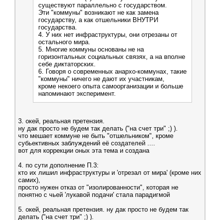
существуют параллельно с государством.
Эти "коммуны" возникают не как замена
государству, а как отшельники ВНУТРИ
государства.
4. У них нет инфраструктуры, они отрезаны от
остального мира.
5. Многие коммуны основаны не на
горизонтальных социальных связях, а на вполне
себе диктаторских.
6. Говоря о современных анархо-коммунах, такие
"коммуны" ничего не дают их участникам,
кроме некоего опыта самоорганизации и больше
напоминают эксперимент.
3. окей, реальная претензия.
ну дак просто не будем так делать ("на счет три" ;) ).
что мешает коммуне не быть "отшельником", кроме
субьективных заблуждений её создателей ....
вот для коррекции оных эта тема и создана
4. по сути дополнение П.3:
кто их лишил инфраструктуры и 'отрезал от мира' (кроме них
самих),
просто нужен отказ от "изолированности", которая не
понятно с чьей 'лукавой подачи' стала парадигмой
5. окей, реальная претензия. ну дак просто не будем так
делать ("на счет три" ;) ).