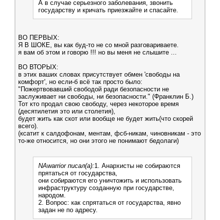
А в случае серьезного заболевания, звонить
государству и кричать приезжайте и спасайте.
ВО ПЕРВЫХ:
Я В ШОКЕ, вы как буд-то не со мной разговариваете.
я вам об этом и говорю !!! но вы меня не слышите ...
ВО ВТОРЫХ:
в этих ваших словах присутствует обмен 'свободы на
комфорт', но если-б всё так просто было:
"Пожертвовавший свободой ради безопасности не
заслуживает ни свободы, ни безопасности." (Франклин Б.)
Тот кто продал свою свободу, через некоторое время
(десятилетия это или столетия),
будет жить как скот или вообще не будет жить(что скорей
всего).
(ксатит к салдофонам, ментам, фсб-никам, чиновникам - это
то-же относится, но они этого не понимают бедолаги)
NAwarrior писал(а):
1. Анархисты не собираются
прятаться от государства,
они собираются его уничтожить и использовать
инфраструктуру созданную при государстве,
народом.
2. Вопрос: как спрятаться от государства, явно
задан не по адресу.