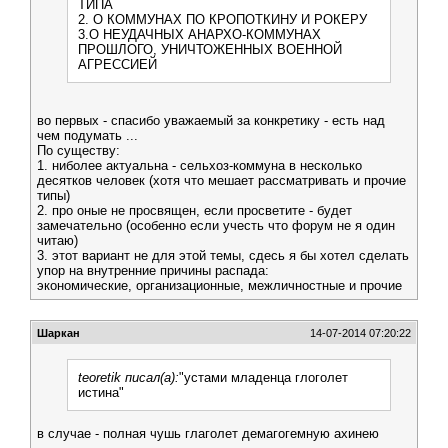
ТИПА
2. О КОММУНАХ ПО КРОПОТКИНУ И РОКЕРУ
3.О НЕУДАЧНЫХ АНАРХО-КОММУНАХ
ПРОШЛОГО, УНИЧТОЖЕННЫХ ВОЕННОЙ
АГРЕССИЕЙ
во первых - спасибо уважаемый за конкретику - есть над
чем подумать ...
По существу:
1. ниболее актуальна - сельхоз-коммуна в несколько
десятков человек (хотя что мешает рассматривать и прочие
типы)
2. про оные не просвящен, если просветите - будет
замечательно (особенно если учесть что форум не я один
читаю)
3. этот вариант не для этой темы, сдесь я бы хотел сделать
упор на внутренние причины распада:
экономические, организационные, межличностные и прочие
Шаркан
14-07-2014 07:20:22
teoretik писал(а):
"устами младенца глоголет
истина"
в случае - полная чушь глаголет демагогемную ахинею