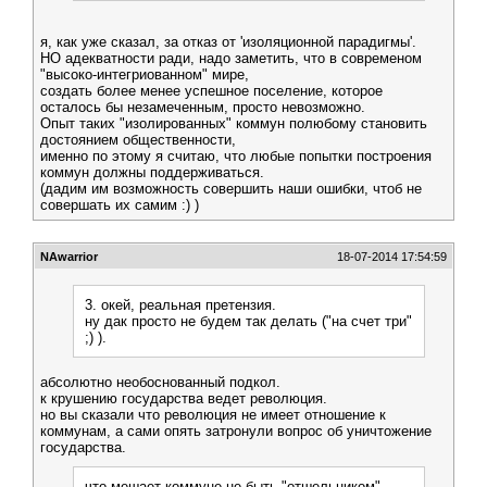
я, как уже сказал, за отказ от 'изоляционной парадигмы'.
НО адекватности ради, надо заметить, что в современом
"высоко-интегриованном" мире,
создать более менее успешное поселение, которое
осталось бы незамеченным, просто невозможно.
Опыт таких "изолированных" коммун полюбому становить
достоянием общественности,
именно по этому я считаю, что любые попытки построения
коммун должны поддерживаться.
(дадим им возможность совершить наши ошибки, чтоб не
совершать их самим :) )
NAwarrior
18-07-2014 17:54:59
3. окей, реальная претензия.
ну дак просто не будем так делать ("на счет три"
;) ).
абсолютно необоснованный подкол.
к крушению государства ведет революция.
но вы сказали что революция не имеет отношение к
коммунам, а сами опять затронули вопрос об уничтожение
государства.
что мешает коммуне не быть "отшельником",