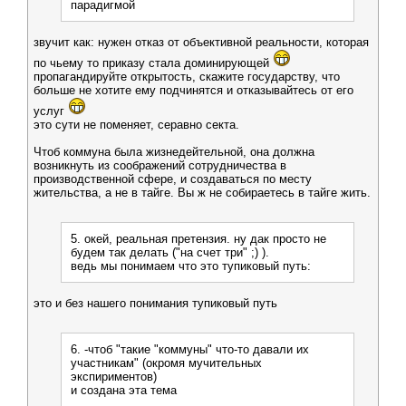
парадигмой
звучит как: нужен отказ от объективной реальности, которая
по чьему то приказу стала доминирующей
пропагандируйте открытость, скажите государству, что
больше не хотите ему подчинятся и отказывайтесь от его
услуг
это сути не поменяет, серавно секта.
Чтоб коммуна была жизнедейтельной, она должна
возникнуть из соображений сотрудничества в
производственной сфере, и создаваться по месту
жительства, а не в тайге. Вы ж не собираетесь в тайге жить.
5. окей, реальная претензия. ну дак просто не
будем так делать ("на счет три" ;) ).
ведь мы понимаем что это тупиковый путь:
это и без нашего понимания тупиковый путь
6. -чтоб "такие "коммуны" что-то давали их
участникам" (окромя мучительных
экспириментов)
и создана эта тема