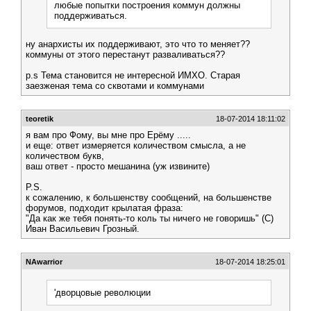
любые попытки построения коммун должны
поддерживаться.
ну анархисты их поддерживают, это что то меняет??
коммуны от этого перестанут разваливаться??
p.s Тема становится не интересной ИМХО. Старая
заезженая тема со сквотами и коммунами
teoretik
18-07-2014 18:11:02
я вам про Фому, вы мне про Ерёму .....
и еще: ответ измеряется количеством смысла, а не
количеством букв,
ваш ответ - просто мешанина (уж извините)
P.S.
к сожалению, к большенству сообщений, на большенстве
форумов, подходит крылатая фраза:
"Да как же тебя понять-то коль ты ничего не говоришь" (С)
Иван Васильевич Грозный.
NAwarrior
18-07-2014 18:25:01
'дворцовые революции