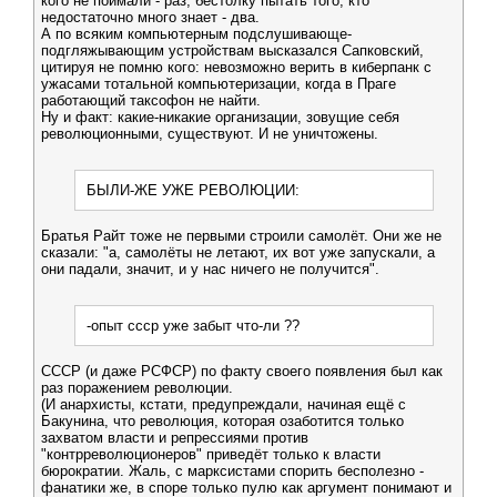
кого не поймали - раз, бестолку пытать того, кто
недостаточно много знает - два.
А по всяким компьютерным подслушивающе-
подгляжывающим устройствам высказался Сапковский,
цитируя не помню кого: невозможно верить в киберпанк с
ужасами тотальной компьютеризации, когда в Праге
работающий таксофон не найти.
Ну и факт: какие-никакие организации, зовущие себя
революционными, существуют. И не уничтожены.
БЫЛИ-ЖЕ УЖЕ РЕВОЛЮЦИИ:
Братья Райт тоже не первыми строили самолёт. Они же не
сказали: "а, самолёты не летают, их вот уже запускали, а
они падали, значит, и у нас ничего не получится".
-опыт ссср уже забыт что-ли ??
СССР (и даже РСФСР) по факту своего появления был как
раз поражением революции.
(И анархисты, кстати, предупреждали, начиная ещё с
Бакунина, что революция, которая озаботится только
захватом власти и репрессиями против
"контрреволюционеров" приведёт только к власти
бюрократии. Жаль, с марксистами спорить бесполезно -
фанатики же, в споре только пулю как аргумент понимают и