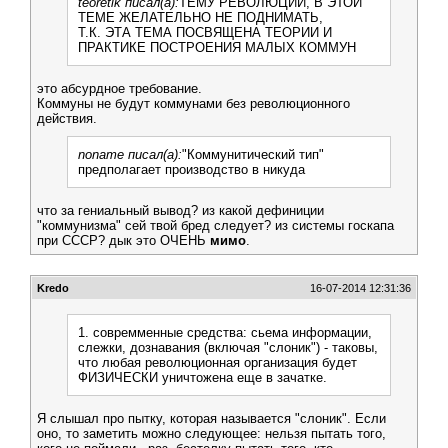
teoretik писал(а):
ТЕМУ РЕВОЛЮЦИИ, В ЭТОЙ
ТЕМЕ ЖЕЛАТЕЛЬНО НЕ ПОДНИМАТЬ,
Т.К. ЭТА ТЕМА ПОСВЯЩЕНА ТЕОРИИ И
ПРАКТИКЕ ПОСТРОЕНИЯ МАЛЫХ КОММУН
это абсурдное требование.
Коммуны не будут коммунами без революционного
действия.
noname писал(а):
"Коммунитический тип"
предполагает производство в никуда
что за гениальный вывод? из какой дефиниции
"коммунизма" сей твой бред следует? из системы госкапа
при СССР? дык это ОЧЕНЬ
мимо
.
Kredo
16-07-2014 12:31:36
1. совремменные средства: сьема информации,
слежки, дознавания (включая "слоник") - таковы,
что любая революционная организация будет
ФИЗИЧЕСКИ уничтожена еще в зачатке.
Я слышал про пытку, которая называется "слоник". Если
оно, то заметить можно следующее: нельзя пытать того,