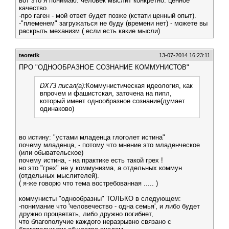
вот это я понимаю. человек мыслит конкретно. ценное
качество.
-про гаген - мой ответ будет позже (кстати ценный опыт).
-"племенем" загружаться не буду (времени нет) - можете вы
раскрыть механизм ( если есть какие мысли)
teoretik
13-07-2014 16:23:11
ПРО "ОДНООБРАЗНОЕ СОЗНАНИЕ КОММУНИСТОВ"
DX73 писал(а):
Коммунистическая идеология, как
впрочем и фашистская, заточена на пипл,
который имеет однообразное сознание(думает
одинаково)
во истину: "устами младенца глоголет истина"
почему младенца, - потому что мнение это младенческое
(или обывательское)
почему истина, - на практике есть такой грех !
но это "грех" не у коммунизма, а отдельных коммун
(отдельных мыслителей).
( я-же говорю что тема востребованная ..... )
коммунисты "однообразны" ТОЛЬКО в следующем:
-понимание что 'человечество - одна семья', и либо будет
дружно процветать, либо дружно погибнет,
что благополучие каждого неразрывно связано с