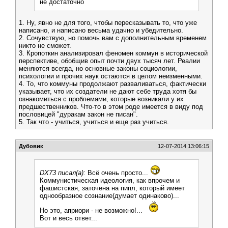
не достаточно
1. Ну, явно не для того, чтобы пересказывать то, что уже
написано, и написано весьма удачно и убедительно.
2. Сочувствую, но помочь вам с дополнительным временем
никто не сможет.
3. Кропоткин анализировал феномен коммун в исторической
перспективе, обобщив опыт почти двух тысяч лет. Реалии
меняются всегда, но основные законы социологии,
психологии и прочих наук остаются в целом неизменными.
4. То, что коммуны продолжают разваливаться, фактически
указывает, что их создатели не дают себе труда хотя бы
ознакомиться с проблемами, которые возникали у их
предшественников. Что-то в этом роде имеется в виду под
пословицей "дуракам закон не писан".
5. Так что - учиться, учиться и еще раз учиться.
Дубовик
12-07-2014 13:06:15
DX73 писал(а):
Всё очень просто...
Коммунистическая идеология, как впрочем и
фашистская, заточена на пипл, который имеет
однообразное сознание(думает одинаково)...
Но это, априори - не возможно!...
Вот и весь ответ...