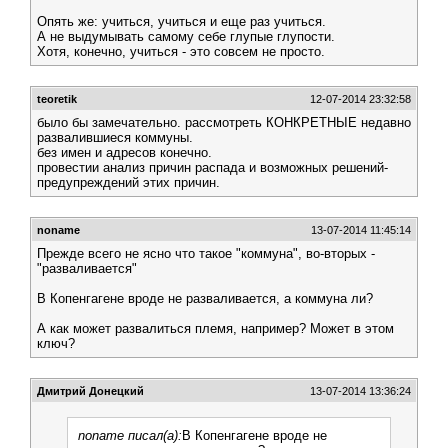
Опять же: учиться, учиться и еще раз учиться.
А не выдумывать самому себе глупые глупости.
Хотя, конечно, учиться - это совсем не просто.
teoretik
12-07-2014 23:32:58
было бы замечательно. рассмотреть КОНКРЕТНЫЕ недавно
развалившиеся коммуны.
без имен и адресов конечно.
провестии анализ причин распада и возможных решений-
предупреждений этих причин.
noname
13-07-2014 11:45:14
Прежде всего не ясно что такое "коммуна", во-вторых -
"разваливается"
В Копенгагене вроде не разваливается, а коммуна ли?
А как может развалиться племя, например? Может в этом
ключ?
Дмитрий Донецкий
13-07-2014 13:36:24
noname писал(а):
В Копенгагене вроде не