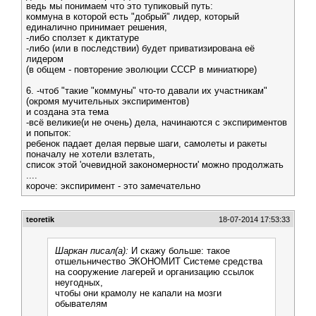
ведь мы понимаем что это тупиковый путь:
коммуна в которой есть "добрый" лидер, который
единалично принимает решения,
-либо сползет к диктатуре
-либо (или в последствии) будет приватизирована её
лидером
(в общем - повторение эволюции CCCР в миниатюре)
6. -чтоб "такие "коммуны" что-то давали их участникам"
(окромя мучительных экспириментов)
и создана эта тема
-всё великие(и не очень) дела, начинаются с экспириментов
и попыток:
ребенок падает делая первые шаги, самолеты и ракеты
поначалу не хотели взлетать,
список этой 'очевидной закономерности' можно продолжать
....
короче: экспиримент - это замечательно
teoretik
18-07-2014 17:53:33
Шаркан писал(а):
И скажу больше: такое
отшельничество ЭКОНОМИТ Системе средства
на сооружение лагерей и организацию ссылок
неугодных,
чтобы они крамолу не капали на мозги
обывателям