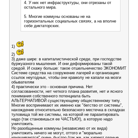
4. У них нет инфраструктуры, они отрезаны от
остального мира.
5. Многие коммуны основаны не на
горизонтальных социальных связях, а на вполне
себе диктаторских.
1)
2)
3) даже шире: в капиталистической среде, при господстве
буржуазного мышления. И они деформированы такой
средой. И скажу больше: такое отшельничество ЭКОНОМИТ
Системе средства на сооружение лагерей и организацию
ссылок неугодных, чтобы они крамолу не капали на мозги
обывателям
4) практически это - основная причина. Нет
согласованности, нет четкого плана развития, нет и ясного
понимания собственного потенциала быть
АЛЬТЕРНАТИВОЙ существующему общественному типу.
Многие воспринимают их именно как "бегство от системы",
нахождение относительно безопасного местечка в складках
туловища той же системы, на которой не паразитировать
надо (так становишься ее ЧАСТЬЮ!), а которую надо
уничтожить.
Но разобщенные коммуны (независимо от их вида)
уничтожить ничего не могут, оттого и "морально
изнашиваются" очень быстро (так же, как хиреют разные