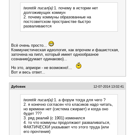
teoretik писал(а):
1. почему в истории нет
долгоживущих коммун
2. почему коммуны образованные на
постсоветском пространстве быстро
разваливаются
Всё очень просто...
Коммунистическая идеология, как впрочем и фашистская,
заточена на пипл, который имеет однообразное
сознание(думает одинаково)...
Но это, априори - не возможно!...
Вот и весь ответ...
Дубовик
12-07-2014 13:02:41
teoretik писал(а):
1. а форум тогда для чего ?
2. я конечно согласен что класиков надо читать,
но времени нет (система сжирает) и когда оно
будет ???
3. ряд реалий (с 1901) изменился
4. то что коммуны продолжают разваливаться,
ФАКТИЧЕСКИ указывает что этого труда (или
его прочтения)