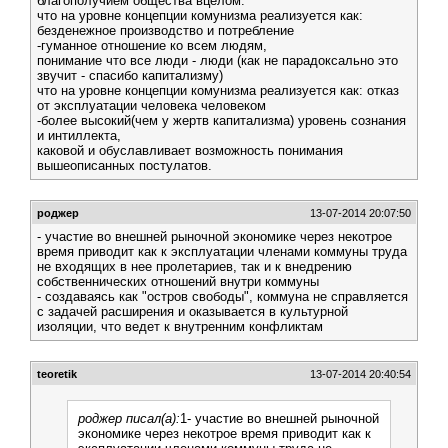
благополучием общества вцелом.
что на уровне концепции комунизма реализуется как:
безденежное производство и потребление
-гуманное отношение ко всем людям,
понимание что все люди - люди (как не парадоксально это
звучит - спасибо капитализму)
что на уровне концепции комунизма реализуется как: отказ
от эксплуатации человека человеком
-более высокий(чем у жертв капитализма) уровень сознания
и интиллекта,
каковой и обуславливает возможность понимания
вышеописанных постулатов.
роджер
13-07-2014 20:07:50
- участие во внешней рыночной экономике через некотрое
время приводит как к эксплуатации членами коммуны труда
не входящих в нее пролетариев, так и к внедрению
собственнических отношений внутри коммуны
- создаваясь как "остров свободы", коммуна не справляется
с задачей расширения и оказывается в культурной
изоляции, что ведет к внутренним конфликтам
teoretik
13-07-2014 20:40:54
роджер писал(а):
1- участие во внешней рыночной
экономике через некотрое время приводит как к