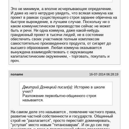
Это не минимум, а вполне исчерпывающее определение.
И даже из него нетрудно увидеть, что всякая коммуна как
проект в рамках существующего строя заранее обречена на
быстрое вырождение, в лучшем случае. Поскольку ни о
каком коммунистическом производстве сейчас не может
быть и речи. Ни одна коммуна, даже какой-нибудь
грандиозный проект в тысячи людей, не в состоянии
обеспечить своих участников полным комплексом
самостоятельно произведенного продукта, от сигарет до
высшего образования. Любая коммуна оказывается
вынуждена взаимодействовать с окружающим
капиталистическим окружением, - торговать, покупать и
проч.
noname
16-07-2014 06:28:19
Дмитрий Донецкий писал(а):
Историю в школе
учил?
Разложение первобытно-общинного строя
называется.
На самом деле это называется , появление частного права,
развитие частной собственности и государств. Общинный
строй не "разлагается", просто перестаёт доминировать,
"уступая" место новым "титанозаврам". И он до сих пор