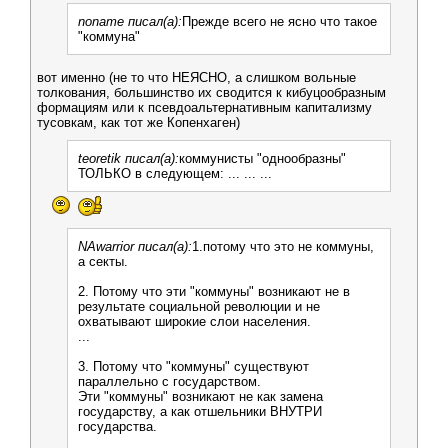
noname писал(а):
Прежде всего не ясно что такое
"коммуна"
вот именно (не то что НЕЯСНО, а слишком вольные
толкования, большинство их сводится к кибуцообразным
формациям или к псевдоальтернативным капитализму
тусовкам, как тот же Копенхаген)
teoretik писал(а):
коммунисты "однообразны"
ТОЛЬКО в следующем: ... ... ...
NAwarrior писал(а):
1.потому что это не коммуны,
а секты.
2. Потому что эти "коммуны" возникают не в
результате социальной революции и не
охватывают широкие слои населения.
...
3. Потому что "коммуны" существуют
параллельно с государством.
Эти "коммуны" возникают не как замена
государству, а как отшельники ВНУТРИ
государства.