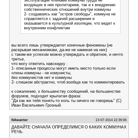
эксплуатации членами коммуны труда не
входящих в нее пролетариев, так и к внедрению
собственнических отношений внутри коммуны
2- создаваясь как "остров свободы", коммуна не
справляется с задачей расширения и
оказывается в культурной изоляции, что ведет к
внутренним конфликтам
вы всего лишь утверждаетет конечные феномены (не
раскрывая механизмови, да-же не намекая на них)
с таким-же успехом можно утверждать и обратное, и нечто
третье,
что могу ответить навскидку :
1- описанные процессы могут иметь место только если
члены коммуны - не комунисты,
без коммунистов нет и коммуны
2- слишком абстрактно, чтоб вообще как то комментировать
к сожалению, к большенству сообщений, на большенстве
форумов, подходит крылатая фраза:
"Да как же тебя понять-то коль ты ничего не говоришь" (С)
Иван Васильевич Грозный.
NAwarrior
13-07-2014 22:39:06
ДАВАЙТЕ СНАЧАЛА ОПРЕДЕЛИМСЯ О КАКИХ КОММУНАХ
РЕЧЬ.