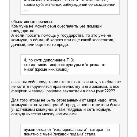
кроме субьективных заблуждений её создателей
....
объективные причины.
Коммуна не может себя обеспечить без помощи
государства.
А если просить помощь у государства, то это уже не
коммуна, а обычный колхоз или еще какой кооператив,
дачный, или еще что то вроде.
4. по сути дополнение П.3:
кто их лишил инфраструктуры и 'отрезал от
мира' (кроме них самих)
а как вы себе представляете открыто заявить, что больше
не хотите подчинятся правительству и его законам, а все
фабрики и заводы рабочие захватили в свои руки?????
Для того чтобы не быть отрезанными от мира надо, чтоб
коммуна охватывала целый город, а все его жители были
участниками коммуны, а там глядишь и сеть коммун,
сотрудничество между коммунами.
нужен отказ от "изолированности", которая не
понятно с чьей 'лукавой подачи' стала