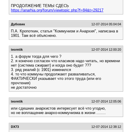
ПРОДОЛЖЕНИЕ ТЕМЫ СДЕСЬ
https://anarhia.org/forum/viewtopic.php?f=84&t=29217
Дубовик
12-07-2014 05:04:04
П.А. Кропоткин, статья "Коммунизм и Анархия", написана в
1901. Там всё объяснено.
teoretik
12-07-2014 12:00:20
1. а форум тогда для чего ?
2. я конечно согласен что класиков надо читать, но времени
нет (система сжирает) и когда оно будет ???
3. ряд реалий (с 1901) изменился
4. то что коммуны продолжают разваливаться,
ФАКТИЧЕСКИ указывает что этого труда (или его
прочтения)
не достаточно
teoretik
12-07-2014 12:05:06
или сдешних анархистов интересует всё что угодно,
но не воплащение анархо-коммунизма в жизни ........
DX73
12-07-2014 12:38:12