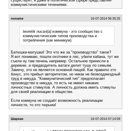
существует, и даже в политической сфере представлен
коммунистическими течениями.
noname
16-07-2014 06:35:25
teoretik писал(а):
коммуна - это сообщество с
коммунистическим типом производства и
потребления (как минимум).
Батюшки-матушки! Это что же за "производство" такое?
Я вот понимаю, пошли охотники в лес, убили кабана, тут же
съели ну там печень например. Остальное принесли в
деревню, и предводитель ватаги делит тушу по семьям.
Замечу, это не является основной пищей. Как правило это
бонус, это прибыл авторитетом, но никак не безвоздмездный
труд в никуда. "Коммунитический тип" предполагает
производство в никуда, то есть не имеет никаких
личностных стимулов. А личность должна иметь стимулы
для своей реализации в обществе.
Если коммуна не создаёт возможность реализации
личности, то это тюрьма!
Шаркан
16-07-2014 07:14:09