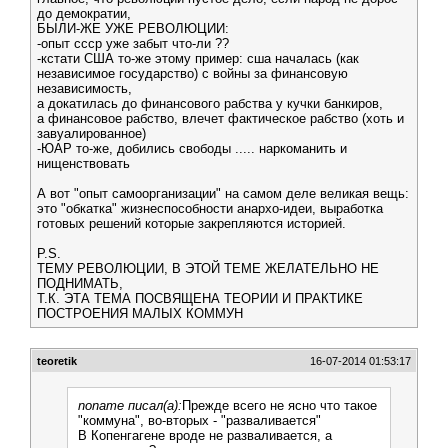
до демократии,
БЫЛИ-ЖЕ УЖЕ РЕВОЛЮЦИИ:
-опыт ссср уже забыт что-ли ??
-кстати США то-же этому пример: сша началась (как
независимое государство) с войны за финансовую
независимость,
а докатилась до финансового рабства у кучки банкиров,
а финансовое рабство, влечет фактическое рабство (хоть и
завуалированное)
-ЮАР то-же, добились свободы ..... наркоманить и
нищенствовать
А вот "опыт самоорганизации" на самом деле великая вещь:
это "обкатка" жизнеспособности анархо-идеи, выработка
готовых решений которые закрепляются историей.
P.S.
ТЕМУ РЕВОЛЮЦИИ, В ЭТОЙ ТЕМЕ ЖЕЛАТЕЛЬНО НЕ
ПОДНИМАТЬ,
Т.К. ЭТА ТЕМА ПОСВЯЩЕНА ТЕОРИИ И ПРАКТИКЕ
ПОСТРОЕНИЯ МАЛЫХ КОММУН
teoretik
16-07-2014 01:53:17
noname писал(а):
Прежде всего не ясно что такое
"коммуна", во-вторых - "разваливается"
В Копенгагене вроде не разваливается, а