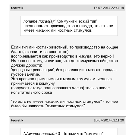
teoretik
17-07-2014 22:44:19
noname писал(а):
"Коммунитический тип"
предполагает производство в никуда, то есть не
имеет никаких личностных стимулов.
Если тип личности - животный, то производство на общее
благо (а значит и на свое тоже),
воспринимается как производство в никуда, это верно !
Именно по этому, я считаю, что до коммунизма общество
должно дорости:
'дворцовые революции', без революции в мозгах народа -
пустое занятие.
Это правило применимо и к малым коммунам: человек
принимается в коммуну
(получает статус полноправного члена) только после
испытательного срока
"то есть не имеет никаких личностных стимулов" - точнее
было бы написать "животных стимулов"
teoretik
18-07-2014 02:11:20
NAwarrior писал(а):
3. Потому что "коммуны"