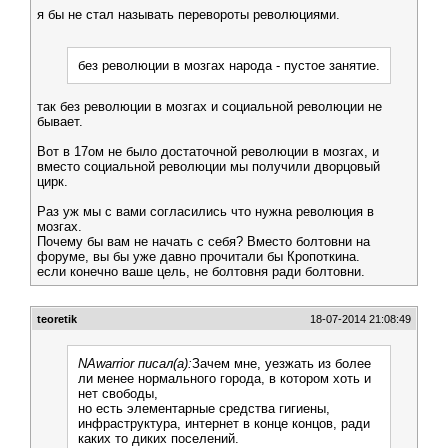
я бы не стал называть перевороты революциями.
без революции в мозгах народа - пустое занятие.
так без революции в мозгах и социальной революции не
бывает.
Вот в 17ом не было достаточной революции в мозгах, и
вместо социальной революции мы получили дворцовый
цирк.
Раз уж мы с вами согласились что нужна революция в
мозгах.
Почему бы вам не начать с себя? Вместо болтовни на
форуме, вы бы уже давно прочитали бы Кропоткина.
если конечно ваше цель, не болтовня ради болтовни.
teoretik
18-07-2014 21:08:49
NAwarrior писал(а):
Зачем мне, уезжать из более
ли менее нормального города, в котором хоть и
нет свободы,
но есть элементарные средства гигиены,
инфраструктура, интернет в конце концов, ради
каких то диких поселений.