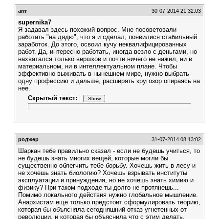
arrr
30-07-2014 21:32:03
supernika7
Я задавал здесь похожий вопрос. Мне посоветовали
работать "на дядю", что я и сделал, появилися стабильный
заработок. До этого, освоил кучу неквалифицированных
работ. Да, интересно работать, иногда везло с деньгами, но
нахватался только вершков и почти ничего не нажил, ни в
материальном, ни в интеллектуальном плане. Чтобы
эффективно выживать в нынешнем мире, нужно выбрать
одну профессию и дальше, расширять кругозор опираясь на
нее.
Скрытый текст:
:
роджер
31-07-2014 08:13:02
Шаркан тебе правильно сказал - если не будешь учиться, то
не будешь знать многих вещей, которые могли бы
существенно облегчить тебе борьбу. Хочешь жить в лесу и
не хочешь знать биологию? Хочешь взрывать институты
эксплуатации и принуждения, но не хочешь знать химию и
физику? При таком подходе ты долго не протянешь...
Помимо локального действия нужно глобальное мышление.
Анархистам еще только предстоит сформулировать теорию,
которая бы объясняла сегодняшний отказ угнетенных от
революции, и которая бы объяснила что с этим делать.