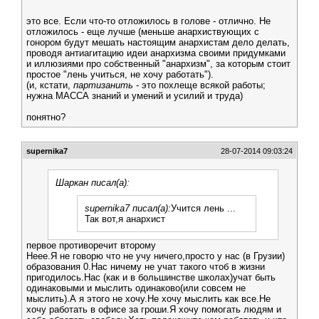
это все. Если что-то отложилось в голове - отлично. Не
отложилось - еще лучше (меньше анархиствующих с
гонором будут мешать настоящим анархистам дело делать,
проводя антиагитацию идеи анархизма своими придумками
и иллюзиями про собственный "анархизм", за которым стоит
простое "лень учиться, не хочу работать").
(и, кстати,
партизанить
- это похлеще всякой работы;
нужна МАССА знаний и умений и усилий и труда)
понятно?
supernika7
28-07-2014 09:03:24
Шаркан писал(а):
supernika7 писал(а):
Учится лень ...
Так вот,я анархист
первое противоречит второму
Неее.Я не говорю что не учу ничего,просто у нас (в Грузии)
образования 0.Нас ничему не учат такого чтоб в жизни
пригодилось.Нас (как и в большинстве школах)учат быть
одинаковыми и мыслить одинаково(или совсем не
мыслить).А я этого не хочу.Не хочу мыслить как все.Не
хочу работать в офисе за гроши.Я хочу помогать людям и