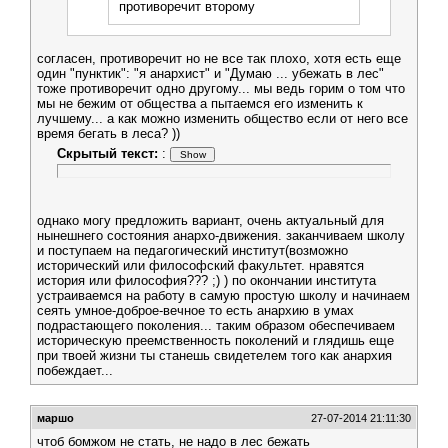
противоречит второму
согласен, противоречит но не все так плохо, хотя есть еще
один "пунктик": "я анархист" и "Думаю ... убежать в лес"
тоже противоречит одно другому... мы ведь горим о том что
мы не бежим от общества а пытаемся его изменить к
лучшему... а как можно изменить общество если от него все
время бегать в леса? ))
Скрытый текст:
:
однако могу предложить вариант, очень актуальный для
нынешнего состояния анархо-движения. заканчиваем школу
и поступаем на педагогический институт(возможно
исторический или философский факультет. нравятся
история или философия??? ;) ) по окончании института
устраиваемся на работу в самую простую школу и начинаем
сеять умное-доброе-вечное то есть анархию в умах
подрастающего поколения... таким образом обеспечиваем
историческую преемственность поколений и глядишь еще
при твоей жизни ты станешь свидетелем того как анархия
побеждает...
маршо
27-07-2014 21:11:30
чтоб бомжом не стать, не надо в лес бежать