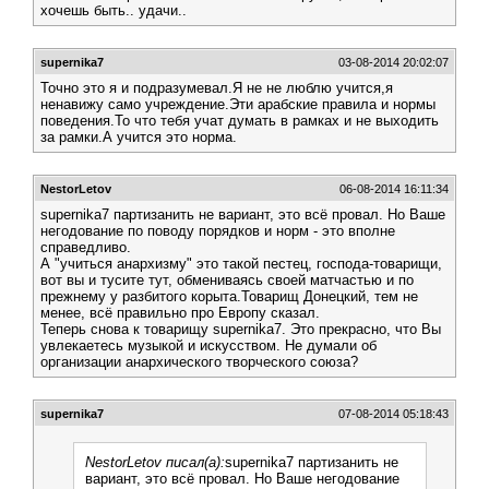
хочешь быть.. удачи..
supernika7
03-08-2014 20:02:07
Точно это я и подразумевал.Я не не люблю учится,я
ненавижу само учреждение.Эти арабские правила и нормы
поведения.То что тебя учат думать в рамках и не выходить
за рамки.А учится это норма.
NestorLetov
06-08-2014 16:11:34
supernika7 партизанить не вариант, это всё провал. Но Ваше
негодование по поводу порядков и норм - это вполне
справедливо.
А "учиться анархизму" это такой пестец, господа-товарищи,
вот вы и тусите тут, обмениваясь своей матчастью и по
прежнему у разбитого корыта.Товарищ Донецкий, тем не
менее, всё правильно про Европу сказал.
Теперь снова к товарищу supernika7. Это прекрасно, что Вы
увлекаетесь музыкой и искусством. Не думали об
организации анархического творческого союза?
supernika7
07-08-2014 05:18:43
NestorLetov писал(а):
supernika7 партизанить не
вариант, это всё провал. Но Ваше негодование