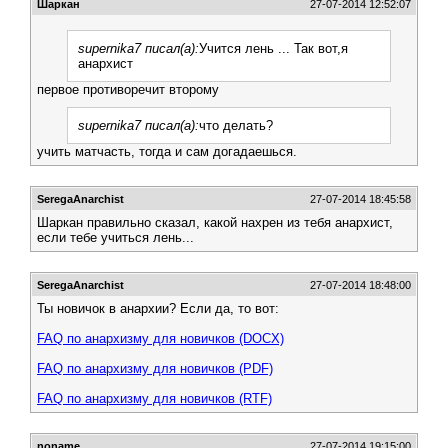
Шаркан
27-07-2014 12:52:07
supernika7 писал(а):
Учится лень ... Так вот,я
анархист
первое противоречит второму
supernika7 писал(а):
что делать?
учить матчасть, тогда и сам догадаешься.
SeregaAnarchist
27-07-2014 18:45:58
Шаркан правильно сказал, какой нахрен из тебя анархист,
если тебе учиться лень...
SeregaAnarchist
27-07-2014 18:48:00
Ты новичок в анархии? Если да, то вот:
FAQ по анархизму для новичков (DOCX)
FAQ по анархизму для новичков (PDF)
FAQ по анархизму для новичков (RTF)
noname
27-07-2014 19:15:00