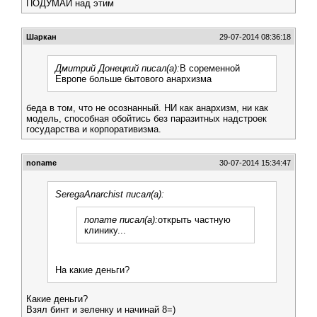
ПОДУМАЙ над этим
Шаркан
29-07-2014 08:36:18
Дмитрий Донецкий писал(а):
В соременной
Европе больше бытового анархизма
беда в том, что не осознанный. НИ как анархизм, ни как
модель, способная обойтись без паразитных надстроек
государства и корпоративизма.
noname
30-07-2014 15:34:47
SeregaAnarchist писал(а):
noname писал(а):
открыть частную
клинику...
На какие деньги?
Какие деньги?
Взял бинт и зеленку и начинай 8=)