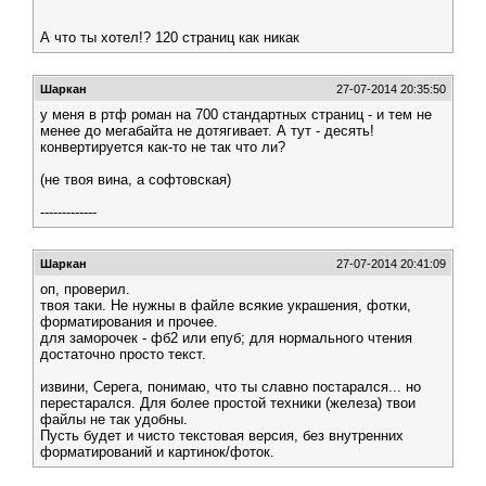
А что ты хотел!? 120 страниц как никак
Шаркан
27-07-2014 20:35:50
у меня в ртф роман на 700 стандартных страниц - и тем не
менее до мегабайта не дотягивает. А тут - десять!
конвертируется как-то не так что ли?
(не твоя вина, а софтовская)
-------------
Шаркан
27-07-2014 20:41:09
оп, проверил.
твоя таки. Не нужны в файле всякие украшения, фотки,
форматирования и прочее.
для заморочек - фб2 или епуб; для нормального чтения
достаточно просто текст.
извини, Серега, понимаю, что ты славно постарался... но
перестарался. Для более простой техники (железа) твои
файлы не так удобны.
Пусть будет и чисто текстовая версия, без внутренних
форматирований и картинок/фоток.