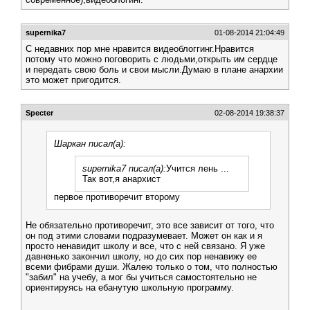
supernika7
01-08-2014 21:04:49
С недавних пор мне нравится видеоблоггинг.Нравится
потому что можно поговорить с людьми,открыть им сердце
и передать свою боль и свои мысли.Думаю в плане анархии
это может пригодится.
Specter
02-08-2014 19:38:37
Шаркан писал(а):
supernika7 писал(а):
Учится лень ...
Так вот,я анархист
первое противоречит второму
Не обязательно противоречит, это все зависит от того, что
он под этими словами подразумевает. Может он как и я
просто ненавидит школу и все, что с ней связано. Я уже
давненько закончил школу, но до сих пор ненавижу ее
всеми фибрами души. Жалею только о том, что полностью
"забил" на учебу, а мог бы учиться самостоятельно не
ориентируясь на ебанутую школьную программу.