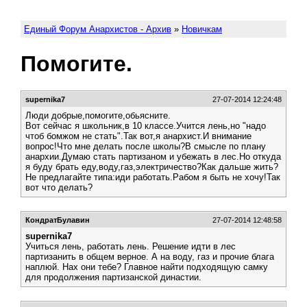
Единый Форум Анархистов - Архив
»
Новичкам
Помогите.
supernika7
27-07-2014 12:24:48
Люди добрые,помогите,обьясните.
Вот сейчас я школьник,в 10 классе.Учится лень,но "надо
чтоб бомжом не стать".Так вот,я анархист.И внимание
вопрос!Что мне делать после школы?В смысле по плану
анархии.Думаю стать партизаном и убежать в лес.Но откуда
я буду брать еду,воду,газ,электричество?Как дальше жить?
Не предлагайте типа:иди работать.Рабом я быть не хочу!Так
вот что делать?
КондратБулавин
27-07-2014 12:48:58
supernika7
Учиться лень, работать лень. Решение идти в лес
партизанить в общем верное. А на воду, газ и прочие блага
наплюй. Нах они тебе? Главное найти подходящую самку
для продолжения партизанской династии.