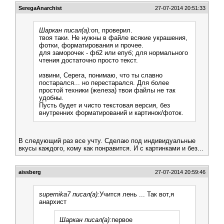
SeregaAnarchist
27-07-2014 20:51:33
Шаркан писал(а):
оп, проверил.
твоя таки. Не нужны в файле всякие украшения,
фотки, форматирования и прочее.
для заморочек - фб2 или епуб; для нормального
чтения достаточно просто текст.
извини, Серега, понимаю, что ты славно
постарался... но перестарался. Для более
простой техники (железа) твои файлы не так
удобны.
Пусть будет и чисто текстовая версия, без
внутренних форматирований и картинок/фоток.
В следующий раз все учту. Сделаю под индивидуальные
вкусы каждого, кому как понравится. И с картинками и без...
aissberg
27-07-2014 20:59:46
supernika7 писал(а):
Учится лень ... Так вот,я
анархист
Шаркан писал(а):
первое