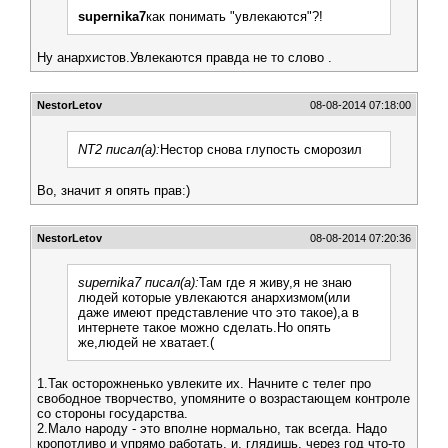
supernika7
как понимать "увлекаются"?!
Ну анархистов.Увлекаются правда не то слово .
NestorLetov
08-08-2014 07:18:00
NT2 писал(а):
Нестор снова глупость сморозил
Во, значит я опять прав:)
NestorLetov
08-08-2014 07:20:36
supernika7 писал(а):
Там где я живу,я не знаю
людей которые увлекаются анархизмом(или
даже имеют представление что это такое),а в
интернете такое можно сделать.Но опять
же,людей не хватает.(
1.Так осторожненько увлеките их. Начните с телег про
свободное творчество, упомяните о возрастающем контроле
со стороны государства.
2.Мало народу - это вполне нормально, так всегда. Надо
кропотливо и упрямо работать, и, глядишь, через год что-то