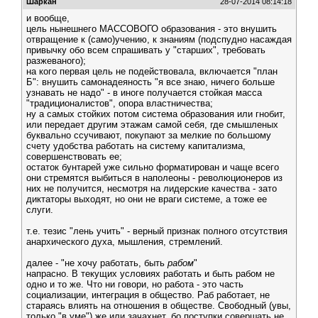
Шаркан
28-07-2014 08:14:18
и вообще,
цель нынешнего МАССОВОГО образования - это внушить
отвращение к (само)учению, к знаниям (подспудно насаждая
привычку обо всем спрашивать у "старших", требовать
разжеваного);
на кого первая цель не подействовала, включается "план
Б": внушить самонадеяность "я все знаю, ничего больше
узнавать не надо" - в иноге получается стойкая масса
"традиционалистов", опора властничества;
ну а самых стойких потом система образования или гнобит,
или передает другим этажам самой себя, где смышленых
буквально ссучивают, покупают за мелкие по большому
счету удобства работать на систему капитализма,
совершенствовать ее;
остаток бунтарей уже сильно форматирован и чаще всего
они стремятся выбиться в наполеоны - революционеров из
них не получится, несмотря на лидерские качества - зато
диктаторы выходят, но они не враги системе, а тоже ее
слуги.
т.е. тезис "лень учить" - верный признак полного отсутствия
анархического духа, мышления, стремлений.
далее - "не хочу работать, быть
рабом
"
напрасно. В текущих условиях работать и быть рабом не
одно и то же. Что ни говори, но работа - это часть
социализации, интеграция в общество. Раб работает, не
стараясь влиять на отношения в обществе. Свободный (увы,
только "в уме") же или зачахнет, бо поступки совершать не