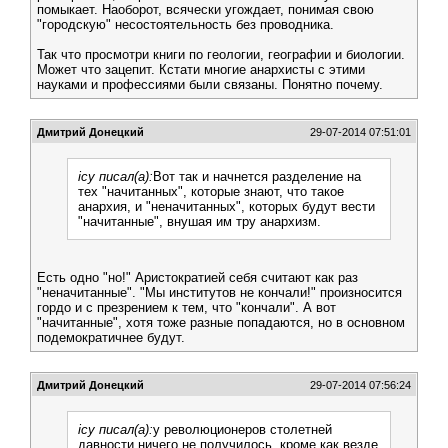
помыкает. Наоборот, всячески угождает, понимая свою
"городскую" несостоятельность без проводника.
Так что просмотри книги по геологии, географии и биологии.
Может что зацепит. Кстати многие анархисты с этими
науками и профессиями были связаны. Понятно почему.
Дмитрий Донецкий
29-07-2014 07:51:01
icy писал(а):
Вот так и начнется разделение на
тех "начитанных", которые знают, что такое
анархия, и "неначитанных", которых будут вести
"начитанные", внушая им тру анархизм.
Есть одно "но!" Аристократией себя считают как раз
"неначитанные". "Мы институтов не кончали!" произносится
гордо и с презрением к тем, что "кончали". А вот
"начитанные", хотя тоже разные попадаются, но в основном
подемократичнее будут.
Дмитрий Донецкий
29-07-2014 07:56:24
icy писал(а):
у революционеров столетней
давности ничего не получилось, кроме как везде