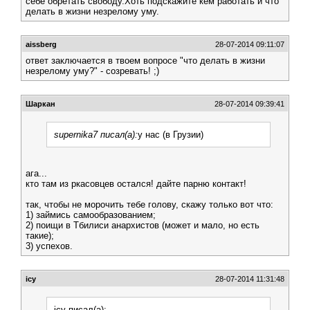
себе обретать свободу.Хоть подскажите кем работать и что
делать в жизни незрелому уму.
aissberg
28-07-2014 09:11:07
ответ заключается в твоем вопросе "что делать в жизни
незрелому уму?" - созревать! ;)
Шаркан
28-07-2014 09:39:41
supernika7 писал(а):
у нас (в Грузии)
ага...
кто там из ркасовцев остался! дайте парню контакт!
так, чтобы не морочить тебе голову, скажу только вот что:
1) займись самообразованием;
2) поищи в Тбилиси анархистов (может и мало, но есть
такие);
3) успехов.
icy
28-07-2014 11:31:48
icy писал(а):