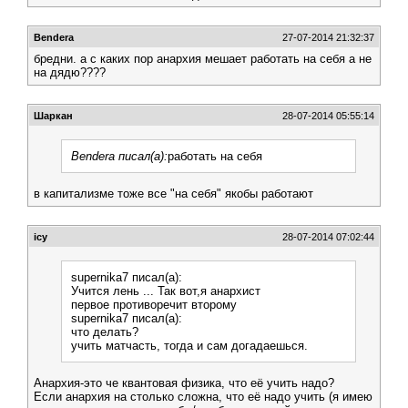
Bendera
27-07-2014 21:32:37
бредни. а с каких пор анархия мешает работать на себя а не
на дядю????
Шаркан
28-07-2014 05:55:14
Bendera писал(а):
работать на себя
в капитализме тоже все "на себя" якобы работают
icy
28-07-2014 07:02:44
supernika7 писал(а):
Учится лень ... Так вот,я анархист
первое противоречит второму
supernika7 писал(а):
что делать?
учить матчасть, тогда и сам догадаешься.
Анархия-это че квантовая физика, что её учить надо?
Если анархия на столько сложна, что её надо учить (я имею