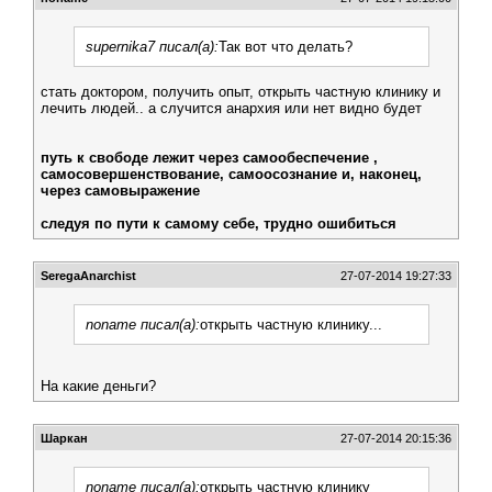
supernika7 писал(а):
Так вот что делать?
стать доктором, получить опыт, открыть частную клинику и
лечить людей.. а случится анархия или нет видно будет
путь к свободе лежит через самообеспечение ,
самосовершенствование, самоосознание и, наконец,
через самовыражение
следуя по пути к самому себе, трудно ошибиться
SeregaAnarchist
27-07-2014 19:27:33
noname писал(а):
открыть частную клинику...
На какие деньги?
Шаркан
27-07-2014 20:15:36
noname писал(а):
открыть частную клинику