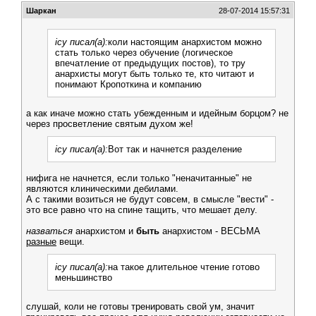
Шаркан
28-07-2014 15:57:31
icy писал(а):
коли настоящим анархистом можно
стать только через обучение (логическое
впечатление от предыдущих постов), то тру
анархисты могут быть только те, кто читают и
понимают Кропоткина и компанию
а как иначе можно стать убежденным и идейным борцом? не
через просветление святым духом же!
icy писал(а):
Вот так и начнется разделение
нифига не начнется, если только "неначитанные" не
являются клиническими дебилами.
А с такими возиться не будут совсем, в смысле "вести" -
это все равно что на спине тащить, что мешает делу.
назваться
анархистом и
быть
анархистом - ВЕСЬМА
разные
вещи.
icy писал(а):
на такое длительное чтение готово
меньшинство
слушай, коли не готовы тренировать свой ум, значит