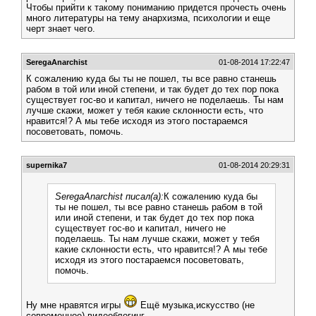
Чтобы прийти к такому пониманию придется прочесть очень
много литературы на тему анархизма, психологии и еще
черт знает чего.
SeregaAnarchist
01-08-2014 17:22:47
К сожалению куда бы ты не пошел, ты все равно станешь
рабом в той или иной степени, и так будет до тех пор пока
существует гос-во и капитал, ничего не поделаешь. Ты нам
лучше скажи, может у тебя какие склонности есть, что
нравится!? А мы тебе исходя из этого постараемся
посоветовать, помочь.
supernika7
01-08-2014 20:29:31
SeregaAnarchist писал(а):
К сожалению куда бы
ты не пошел, ты все равно станешь рабом в той
или иной степени, и так будет до тех пор пока
существует гос-во и капитал, ничего не
поделаешь. Ты нам лучше скажи, может у тебя
какие склонности есть, что нравится!? А мы тебе
исходя из этого постараемся посоветовать,
помочь.
Ну мне нравятся игры
Ещё музыка,искусство (не
современное),видеоблогинг.