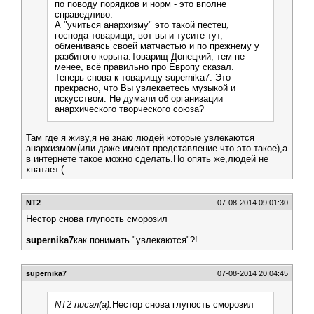
по поводу порядков и норм - это вполне
справедливо.
А "учиться анархизму" это такой пестец,
господа-товарищи, вот вы и тусите тут,
обмениваясь своей матчастью и по прежнему у
разбитого корыта.Товарищ Донецкий, тем не
менее, всё правильно про Европу сказал.
Теперь снова к товарищу supernika7. Это
прекрасно, что Вы увлекаетесь музыкой и
искусством. Не думали об организации
анархического творческого союза?
Там где я живу,я не знаю людей которые увлекаются
анархизмом(или даже имеют представление что это такое),а
в интернете такое можно сделать.Но опять же,людей не
хватает.(
NT2
07-08-2014 09:01:30
Нестор снова глупость сморозил
supernika7
как понимать "увлекаются"?!
supernika7
07-08-2014 20:04:45
NT2 писал(а):
Нестор снова глупость сморозил