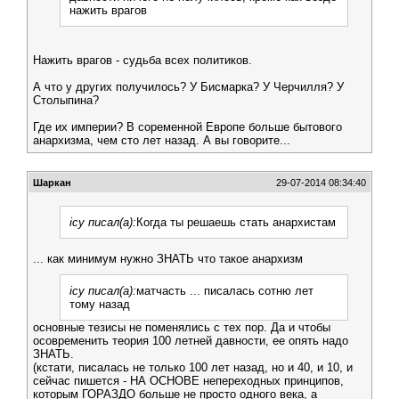
нажить врагов
Нажить врагов - судьба всех политиков.
А что у других получилось? У Бисмарка? У Черчилля? У
Столыпина?
Где их империи? В соременной Европе больше бытового
анархизма, чем сто лет назад. А вы говорите...
Шаркан
29-07-2014 08:34:40
icy писал(а):
Когда ты решаешь стать анархистам
... как минимум нужно ЗНАТЬ что такое анархизм
icy писал(а):
матчасть ... писалась сотню лет
тому назад
основные тезисы не поменялись с тех пор. Да и чтобы
осовременить теория 100 летней давности, ее опять надо
ЗНАТЬ.
(кстати, писалась не только 100 лет назад, но и 40, и 10, и
сейчас пишется - НА ОСНОВЕ непереходных принципов,
которым ГОРАЗДО больше не просто одного века, а