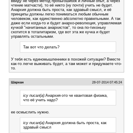
ввиду не через метод пробы/ошибок и личный опыт, а через
чтение матчасти), то её никто (ну почти) учить не будет.
Анархия должна быть проста, как здравый смысл, и её
принципы должны легко пониматься любым обычным
человеком, как единственно абсолютно правильными. А так
даже если когда-то и будет анархо-революция, управляемая
кучкой "начитанных анархистов", то она по-тихоньку
скотится в тоталитаризм, где вот эта же кучка и будет
управлять остальными.
Так вот что делать?
У тебя есть единомышленники в похожей ситуации? Вместе
как-то легче выживать будет, а там может и придумаете что-
то.
Шаркан
28-07-2014 07:45:24
icy писал(а):
Анархия-это че квантовая физика,
что её учить надо?
ее осмыслить нужно.
icy писал(а):
Анархия должна быть проста, как
здравый смысл