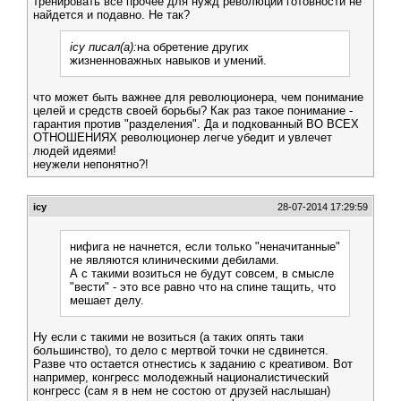
тренировать все прочее для нужд революции готовности не
найдется и подавно. Не так?
icy писал(а):
на обретение других
жизненноважных навыков и умений.
что может быть важнее для революционера, чем понимание
целей и средств своей борьбы? Как раз такое понимание -
гарантия против "разделения". Да и подкованный ВО ВСЕХ
ОТНОШЕНИЯХ революционер легче убедит и увлечет
людей идеями!
неужели непонятно?!
icy
28-07-2014 17:29:59
нифига не начнется, если только "неначитанные"
не являются клиническими дебилами.
А с такими возиться не будут совсем, в смысле
"вести" - это все равно что на спине тащить, что
мешает делу.
Ну если с такими не возиться (а таких опять таки
большинство), то дело с мертвой точки не сдвинется.
Разве что остается отнестись к заданию с креативом. Вот
например, конгресс молодежный националистический
конгресс (сам я в нем не состою от друзей наслышан)