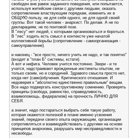
свободен вне рамок заданного поведения, или попытается,
используя житейские связи с другими людьми, оказать
сопротивление властвующим порядкам, изменить их в
ОБЩУЮ пользу, не для себя одного, не для одной своей
группы. Вот такой человек - анархист. По делам. А не по
декларациям, не по понтовой позе.
В "лесу" нет людей, с которыми организоваться и бороться.
В "лес" ходить есть смысл в контексте уже начатой
коллективной борьбы (сопротивление - самоорганизация -
самоуправление).
и наконец - "все просто, ничего учить не надо, и так понятно"
(входит в "план Б" системы, кстати).
А вот и нифига. Человек учится постоянно. Звери - и те
учатся, надстраивают врожденные инстинкты опытом, не
только своим, но и сородичей. Здравого смысла просто нет,
когда нет (само)обучения. Критического отношения. И
недоверия к "абсолютно единственно правильным" вещам.
Все надо подвергать конструктивному сомнению. Проверять
принципы (свобода, равенство, справедливость,
взаимопомощь, федерализм) на прочность ЛИЧНО ДЛЯ
СЕБЯ.
а значит, надо постараться выбрать себе такую работу,
которая окажется полезной в плане именно усвоения
знаний, передачи своего опыта окружающим, организации
сопротивляться и взаимодействовать с другими на основе
принципов анархизма, разрушать мир несправедливости и
несвободы.