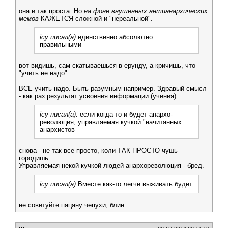
она и так проста. Но
на фоне внушенных антианархических
мемов
КАЖЕТСЯ сложной и "нереальной".
icy писал(а):
единственно абсолютно
правильными
вот видишь, сам скатываешься в ерунду, а кричишь, что
"учить не надо".
ВСЕ учить надо. Быть разумным например. Здравый смысл
- как раз результат усвоения информации (учения)
icy писал(а):
если когда-то и будет анархо-
революция, управляемая кучкой "начитанных
анархистов
снова - не так все просто, коли ТАК ПРОСТО чушь
городишь.
Управляемая некой кучкой людей анархореволюция - бред.
icy писал(а):
Вместе как-то легче выживать будет
не советуйте пацану чепухи, блин.