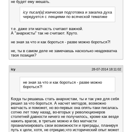
не будет ему мешать.
icy писал(а):
изическая подготовка и закалка духа
чередуется с лекциями по всяческой тематике
т.е. даже эти матчасть считают важной.
А "анархисты" так не считают. Круто.
не зная за что и как бороться - разве можно бороться?!
не, ты в самом деле не замечаешь насколько неадекватна
твоя позиция?
icy
28-07-2014 18:11:02
не зная за что и как бороться - разве можно
бороться?!
Когда ты решаешь стать анархистам, ты и так уже для себя
решил за что бороться. А насчет методов, возможно
матчасть и поможет, но во-первых она опять-таки писалась
сотню лет тому назад, во-вторых у революционеров
столетней давности ничего не получилось, кроме как везде
нажить врагов, в третьих можно и без матчасти
проанализировать свои возможности и преграды, планируя
путь к цели, хотя, не отрицаю,что исторический опыт может