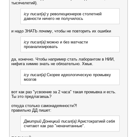
тысячелетий).
icy писал(а):
у революционеров столетней
давности ничего не получилось
и надо ЗНАТЬ
почему
, чтобы не повторить их ошибки
icy писал(а):
можно и без матчасти
проанализировать
да, конечно. Чтобы например стать лаборантом в НИИ,
нифига химию знать не обязательно. Хмык.
icy писал(а):
Скорее идеологическую промывку
мозгов
вот как раз "усвоение за 2 часа" такая промывка и есть.
Ты это предлагаешь?
откуда столько самонадеянности?!
правильно ДД пишет:
Дмитрий Донецкий писал(а):
Аристократией себя
считают как раз "неначитанные".