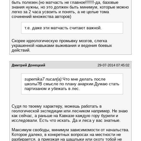
быть полезен.(но матчасть не главное!!!!!!!-да, базовые
знания нужны, но это должен быть минимум, которые можно
легко за 2 часа усвоить и понять, а не целые тома
сочинений множества авторов)
т.е. даже эти матчасть считают важной.
Скорее идеологическую промывку мозгов, слегка
украшенной навыками выживания и ведения боевых
действий.
Дмитрий Донецкий
29-07-2014 07:45:02
supernika7 писал(а):
Что мне делать после
школы?В смысле по плану анархии.Думаю стать
партизаном и убежать в лес.
Судя по твоему характеру, можешь работать в
геологической экспедиции или лесником например. Не знаю
как сейчас, а раньше на Кавказе каждую гору бурили и
исследовали. Есть что искать. Да и леса у вас знатные.
Максимум свободы, минимум зависимомости от начальства.
Которое далеко, в конкретных вопросах на местности не
разбирается, а приезжая на шашлыки или охоту тобой не