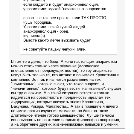
если когда-то и будет анархо-революция,
управляемая кучкой "начитанных анархистов
снова - не так все просто, коли ТАК ПРОСТО
чушь городишь.
Управляемая некой кучкой людей
анархореволюция - бред.
icy писал(а):
Вместе как-то легче выживать будет
не советуйте пацану чепухи, блин.
В том-то и дело, что бред. А коли настоящим анархистом
можно стать только через обучение (логическое
впечатление от предыдущих постов), то тру анархисты
могут быть только те, кто читают и понимают Кропоткина и
компанию. Вот так и начнется разделение на тех
"начитанных", которые знают, что такое анархия, и
"неначитанных", которых будут вести "начитанные", внушая
им тру анархизм. А в такой ситуации остается только
надеяться на совестность и преданность идеалам тех
лидирующих, которые наизусть знают Кропоткина,
Бакунина, Рокера, Малатесты... А так в принципе я ничего
не имею против изучения матчасти, но блин на такое
длительное чтение готово меньшинство. Лучше те часы
использовать не на чтение великих философов анархизма,
а на обретение других жизненноважных навыков и умений.