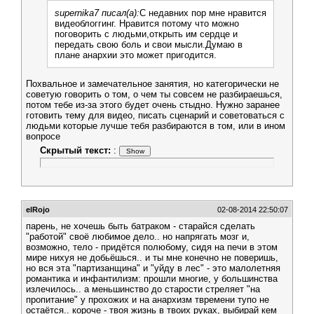
supernika7 писал(а):
С недавних пор мне нравится
видеоблоггинг. Нравится потому что можно
поговорить с людьми,открыть им сердце и
передать свою боль и свои мысли.Думаю в
плане анархии это может пригодится.
Похвальное и замечательное занятия, но категорически не
советую говорить о том, о чем ты совсем не разбираешься,
потом тебе из-за этого будет очень стыдно. Нужно заранее
готовить тему для видео, писать сценарий и советоваться с
людьми которые лучше тебя разбираются в том, или в ином
вопросе
Скрытый текст:
:
elRojo
02-08-2014 22:50:07
парень, не хочешь быть батраком - старайся сделать
"работой" своё любимое дело.. но напрягать мозг и,
возможно, тело - придётся полюбому, сидя на печи в этом
мире нихуя не добьёшься.. и ты мне конечно не поверишь,
но вся эта "партизанщина" и "уйду в лес" - это малолетняя
романтика и инфантилизм: прошли многие, у большинства
излечилось.. а меньшинство до старости стреляет "на
пропитание" у прохожих и на анархизм твремени тупо не
остаётся.. короче - твоя жизнь в твоих руках, выбирай кем