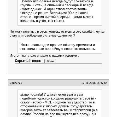
Потому что слабые всегда будут сбиваться в
группы и стаи, а сильный и свободный всегда
будет одинок. И один ствол против толпы
никогда не решит. Вспомните 90-е в нашей
стране - время чистой анархии, - когда менты
забились в угол, как крысы.
Не могу понять , в этом контексте менты это слабая глупая
стая или свободные сильные одиночки ?
Итого - ваши идеи прошли обкатку временем и
показали свою полнейшую несостоятельность.
Итого - ты плохо знаком с нашими идеями .
Скрытый текст:
:
user9771
17-11-2016 15:47:54
stago писал(а):
И дажен если вам и вам
подобным удастся когда-то разрушить свое (и -
скажу честно - МОЕ) родное государство, то в
столкновении с любым другим государством,
которое захочет завоевать ваши территории (а в
случае России на вас накинутся все сразу), вы