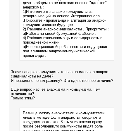
двух в общем-то не похожих внешне "адептов"
анархизма :
1)Интеллигенты анархо-коммунисты из
реворганизаций на основе Интернационала
.Приоритет - пропаганда и агитация за анархо-
коммунистическое будущее .
2) Рабочие анархо-синдикалисты . Приоритеты :
а)Работа на своей буржуазной фабрике .
б) Рабочая взаимопомощь и солидарность в
повседневной жизни
в)Революционная борьба начатая и ведущаяся
под влиянием анархо-коммунистической
пропаганды .
Значит анархо-коммунисты только на словах а анархо-
синдикалисты на деле?
Я правильно понял разницу? Это единственное отличие?
Еще вопрос насчет анархизма и коммунизма, чем
отличаются?
Только этим?
Разница между анархистами и коммунистами
лишь в методе.Если анархисты говорят,что
государство должно быть уничтожено сразу
после революции,то коммунисты видят роль
государства на некоторое время с тоже