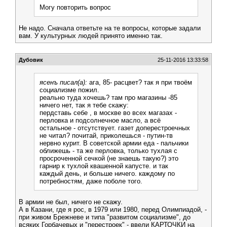
Могу повторить вопрос
Не надо. Сначала ответьте на те вопросы, которые задали
вам. У культурных людей принято именно так.
Дубовик
25-11-2016 13:33:58
ясенъ писал(а):
ага, 85- расцвет? так я при твоём
социализме пожил.
реально туда хочешь? там про магазины -85
ничего нет, так я тебе скажу:
пердставь себе , в москве во всех магазах -
перловка и подсолнечное масло, а всё
остальное - отсутствует. газет доперестроечных
не читал? почитай, приколешься - путин-тв
нервно курит. В советской армии еда - пальчики
оближешь - та же перловка, только тухлая с
просроченной сечкой (не знаешь такую?) это
гарнир к тухлой квашенной капусте. и так
каждый день, и больше ничего. каждому по
потребностям, даже поболе того.
В армии не был, ничего не скажу.
А в Казани, где я рос, в 1979 или 1980, перед Олимпиадой, -
при живом Брежневе и типа "развитом социализме", до
всяких Горбачевых и "перестроек" - ввели КАРТОЧКИ на