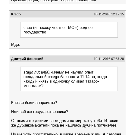
Kredo
18-11-2016 12:17:15
свое (и - скажу честно - МОЕ) родное
государство
Мда.
Дмитрий Донецкий
19-11-2016 07:37:28
stago писал(а):
ничему не научил опыт
феодальной раздробленности 11-14 вв, когда
каждый князь в одиночку сливал татаро-
монголам?
Князья были анархисты?
Или всё же государственники?
С такими же дикими взглядами на мир как у тебя. И такие
же дубинкомахатели пока не нашлась дубина потяжелее.
Но им хоть простительно, в какие времена жили. А сегодня