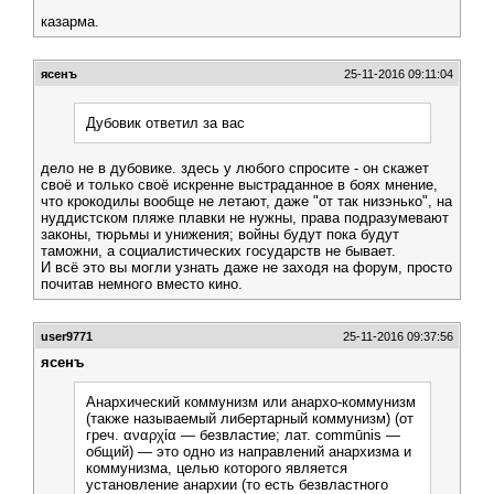
казарма.
ясенъ
25-11-2016 09:11:04
Дубовик ответил за вас
дело не в дубовике. здесь у любого спросите - он скажет
своё и только своё искренне выстраданное в боях мнение,
что крокодилы вообще не летают, даже "от так низэнько", на
нуддистском пляже плавки не нужны, права подразумевают
законы, тюрьмы и унижения; войны будут пока будут
таможни, а социалистических государств не бывает.
И всё это вы могли узнать даже не заходя на форум, просто
почитав немного вместо кино.
user9771
25-11-2016 09:37:56
ясенъ
Анархический коммунизм или анархо-коммунизм
(также называемый либертарный коммунизм) (от
греч. αναρχία — безвластие; лат. commūnis —
общий) — это одно из направлений анархизма и
коммунизма, целью которого является
установление анархии (то есть безвластного