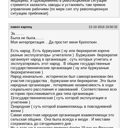
медицины, и одновременно в революционной ситуации
стремятся захватить заводы и установить там прямое
управление рабочими (по мере сил эту революционную
ситуацию приближая).
павел карпец
13-10-2016 19:50:32
Эх........
Была не была........
Моя интерпретация ...Да простит меня Кропоткин .
Есть народ .Есть буржуазия ( ну или бюрократия короче
разные эксплуататоры- угнетатели ) .Буржуазия- бюрократия
организует народ в организации , суть которых угнетать и
эксплуатировать этот народ . В общем государственные
государственнические организации ( ну или буржуазные
бюрократические )
Народ изначально , исторически был самоорганизован без
участия государства , буржуазии или бюрократии .Это были
народные организации , потерявшие независимость в ходе
социального расслоения и завоеваний . Соответственно всю
историю прослеживается два типа организации :
1)государственническая ( суть которой эксплуатация и
угнетение )
2)народная ( суть которой взаимопомощь в повседневной
жизни )
Самая известная народная организация взаимопомощи это
сельская община . Она была всегда и везде . И местами
сохранилась до сегодняшнего дня .
Ну а дальше в качестве примера берём 19 век во Франции ,