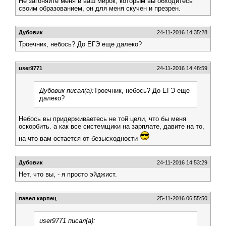
Не загоняйте меня в ваш мирок, которым вы обходитесь
своим образованием, он для меня скучен и презрен.
Дубовик
24-11-2016 14:35:28
Троечник, небось? До ЕГЭ еще далеко?
user9771
24-11-2016 14:48:59
Дубовик писал(а):
Троечник, небось? До ЕГЭ еще
далеко?
Небось вы придерживаетесь не той цели, что бы меня
оскорбить. а как все системщики на зарплате, давите на то,
на что вам остается от безысходности
Дубовик
24-11-2016 14:53:29
Нет, что вы, - я просто эйджист.
павел карпец
25-11-2016 06:55:50
user9771 писал(а):