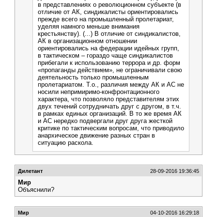
в представлениях о революционном субъекте (в
отличие от АК, синдикалисты ориентировались
прежде всего на промышленный пролетариат,
уделяя намного меньше внимания
крестьянству). (...) В отличие от синдикалистов,
АК в организационном отношении
ориентировались на федерации идейных групп,
в тактическом – гораздо чаще синдикалистов
прибегали к использованию террора и др. форм
«пропаганды действием», не ограничивали свою
деятельность только промышленным
пролетариатом. Т.о., различия между АК и АС не
носили непримиримо-конфронтационного
характера, что позволяло представителям этих
двух течений сотрудничать друг с другом, в т.ч.
в рамках единых организаций. В то же время АК
и АС нередко подвергали друг друга жесткой
критике по тактическим вопросам, что приводило
анархическое движение разных стран в
ситуацию раскола.
Дилетант
28-09-2016 19:36:45
Мир
Объяснили?
Мир
04-10-2016 16:29:18