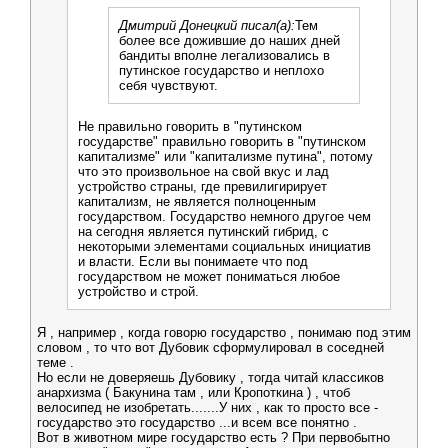
Дмитрий Донецкий писал(а):
Тем
более все дожившие до наших дней
бандиты вполне легализовались в
путинское государство и неплохо
себя чувствуют.
Не правильно говорить в "путинском
государстве" правильно говорить в "путинском
капитализме" или "капитализме путина", потому
что это произвольное на свой вкус и лад
устройство страны, где превилигирирует
капитализм, не является полноценным
государством. Государство немного другое чем
на сегодня является путинский гибрид, с
некоторыми элементами социальных инициатив
и власти. Если вы понимаете что под
государством не может пониматься любое
устройство и строй.
Я , например , когда говорю государство , понимаю под этим
словом , то что вот Дубовик сформулировал в соседней
теме .
Но если не доверяешь Дубовику , тогда читай классиков
анархизма ( Бакунина там , или Кропоткина ) , чтоб
велосипед не изобретать.......У них , как то просто все -
государство это государство ...и всем все понятно .
Вот в животном мире государство есть ? При первобытно