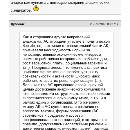
анархо-коммунизма с помощью создания анархических
синдикатов.
Дубовик
25-09-2016 09:37:30
Как и сторонники других направлений
анархизма, АС отрицали участие в политической
борьбе, но, в отличие от значительной части АК,
признавали необходимость борьбы за
непосредственные экономические интересы
наемных работников (сокращение рабочего дня,
рост заработной платы, социальные гарантии и
т.п.). Предполагалось, что именно эта практика
наиболее эффективно способствует росту
сознательности и активности широких масс
рабочего класса, их революционизации. (...).
Большинство АС признавало своей конечной
целью достижение анархического коммунизма,
что позволяло им сотрудничать со сторонниками
«классического» анархо-коммунизма, в т.ч. и в
рамках единых организаций. В то же время
между АК и АС существовали различия по
вопросам тактики, формы организации (АС
стремились к созданию массовых
профессиональных организаций, в которые, как
правило, допускались беспартийные рабочие и
даже члены социалистических партий), разница