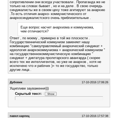
сопротивлении они всегда участвовали . Пропаганда же не
только на словах бывает , но и на деле . В свою очередь
синдикалисты же в своем цеху тоже агитируют за анархию
.То есть отличия анархо- коммунистического от
анархосиндикалистского очень приблизительные .
Еще вопрос насчет анархизма и коммунизма,
чем отличаются?
Ответ , по моему , примерно в той же плоскости .
Государственнический коммунизм заменяет нашу
комбинацию "самоуправляемый анархический синдикат +
идеология анархокоммунизма = анархический коммунизм "
на государственнокоммунистическую комбинацию "
синдикат + диктатура пролетарского авангарда ( скорее
всего тех же интеллигентов, но уже не анархов , хотя не
исключено что и рабочих )= то же государство, только
другие лица .
Дубовик
17-10-2016 17:06:26
Ущипливе зауваження)))
Скрытый текст:
:
павел карпец
17-10-2016 17:57:38