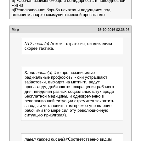
б) Рабочая взаимопомощь и солидарность в повседневной
жизни
в)Революционная борьба начатая и ведущаяся под
влиянием анархо-коммунистической пропаганды .
Мир
15-10-2016 02:38:26
NT2 писал(а):
Анком - стратегия; синдикализм
скорее тактика.
Kredo писал(а):
Это про независимые
радикальные профсоюзы - они устраивают
забастовки, выходят на митинги, ведут
пропаганду, добиваются сокращения рабочего
дня, введения разных социальных штук вроде
бесплатной медицины, и одновременно в
революционной ситуации стремятся захватить
заводы и установить там прямое управление
рабочими (по мере сил эту революционную
ситуацию приближая).
павел карпец писал(а):
Соответственно видим