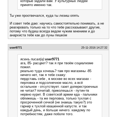
которые задали вам. У культурных людей
принято именно так.
Ты уже проотвечался, куда ты лезиш опять
И совет тебе даю: научись самостоятельно понимать, а не
реагировать только на то что тебе рассказывают другие,
потому что будеш всегда ведом чужим мнением и до
анархиста тебе как до луны пешком
user9771
25-11-2016 14:27:32
ясенъ писал(а):
user9771
ага, 85- расцвет? так я при твоём социализме
пожил.
реально туда хочешь? там про магазины -85
ничего нет, так я тебе скажу:
пердставь себе , в москве во всех магазах -
перловка и подсолнечное масло, а всё
остальное - отсутствует. газет доперестроечных
не читал? почитай, приколешься - путин-тв
нервно курит. В советской армии еда - пальчики
оближешь - та же перловка, только тухлая с
просроченной сечкой (не знаешь такую?) это
гарнир к тухлой квашенной капусте. и так
каждый день, и больше ничего. каждому по
потребностям, даже поболе того.