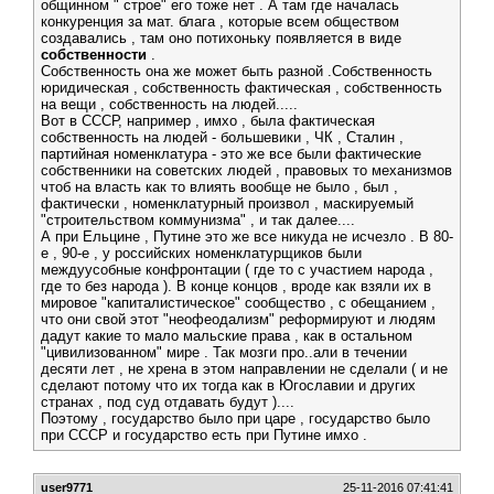
общинном " строе" его тоже нет . А там где началась
конкуренция за мат. блага , которые всем обществом
создавались , там оно потихоньку появляется в виде
собственности
.
Собственность она же может быть разной .Собственность
юридическая , собственность фактическая , собственность
на вещи , собственность на людей.....
Вот в СССР, например , имхо , была фактическая
собственность на людей - большевики , ЧК , Сталин ,
партийная номенклатура - это же все были фактические
собственники на советских людей , правовых то механизмов
чтоб на власть как то влиять вообще не было , был ,
фактически , номенклатурный произвол , маскируемый
"строительством коммунизма" , и так далее....
А при Ельцине , Путине это же все никуда не исчезло . В 80-
е , 90-е , у российских номенклатурщиков были
междуусобные конфронтации ( где то с участием народа ,
где то без народа ). В конце концов , вроде как взяли их в
мировое "капиталистическое" сообщество , с обещанием ,
что они свой этот "неофеодализм" реформируют и людям
дадут какие то мало мальские права , как в остальном
"цивилизованном" мире . Так мозги про..али в течении
десяти лет , не хрена в этом направлении не сделали ( и не
сделают потому что их тогда как в Югославии и других
странах , под суд отдавать будут )....
Поэтому , государство было при царе , государство было
при СССР и государство есть при Путине имхо .
user9771
25-11-2016 07:41:41