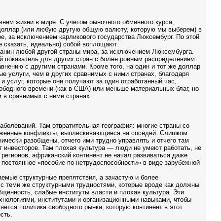
нем жизни в мире. С учетом рыночного обменного курса,
 доллар (или любую другую общую валюту, которую мы выберем) в
е, за исключением карликового государства Люксембург. По этой
 сказать, идеально) собой воплощают.
данин любой другой страны мира, за исключением Люксембурга.
ый показатель для других стран с более ровным распределением
внению с другими странами. Кроме того, на один и тот же доллар
е услуги, чем в других сравнимых с ними странах, благодаря
 услуг, которые они получают за один отработанный час,
ободного времени (как в США) или меньше материальных благ, но
м в сравнимых с ними странах.
аболеваний. Там отвратительная география: многие страны со
руженные конфликты, выплескивающиеся на соседей. Слишком
ически разобщены, отчего ими трудно управлять и отчего там
 инвесторов. Там плохая культура — люди не умеют работать, не
 регионов, африканский континент не начал развиваться даже
а постоянное «пособие по нетрудоспособности» в виде зарубежной
гаемые структурные препятствия, а зачастую и более
 с теми же структурными трудностями, которые вроде как должны
бщенность, слабые институты власти и плохая культура. Эти
хнологиями, институтами и организационными навыками, чтобы
ется политика свободного рынка, которую континент в этот
сть.