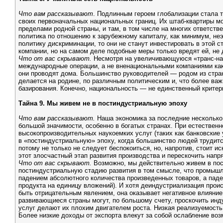
Что вам рассказывают
. Подлинным героем глобализации стала т
своих первоначальных национальных границ. Их штаб-квартиры мо
пределами родной страны, и там, в том числе на многих ответст
политика по отношению к зарубежному капиталу, как минимум, не
политику дискриминации, то они не станут инвестировать в этой
компании, но на самом деле подобные меры только вредят ей, н
Что от вас скрывают.
Несмотря на увеличивающуюся «транс-на
международные операции, а не вненациональными компаниями как 
они проводят дома. Большинство руководителей — родом из стра
делается на родине, по различным политическим и, что более ва
базирования. Конечно, национальность — не единственный критери
Тайна 9. Мы живем не в постиндустриальную эпоху
Что вам рассказывают.
Наша экономика за последние несколько
большой значимости, особенно в богатых странах. При естественн
высокопроизводительных наукоемких услуг (таких как банковские
в «постиндустриальную» эпоху, когда большинство людей трудит
потому не только не следует беспокоиться, но, напротив, стоит
этот злосчастный этап развития производства и перескочить напр
Что от вас скрывают.
Возможно, мы действительно живем в пост
постиндустриальную стадию развития в том смысле, что промышле
падением абсолютного количества произведенных товаров, а паде
продукта на единицу вложений). И хотя деиндустриализация прои
быть отрицательным явлением, она оказывает негативное влияние 
развивающиеся страны могут, по большому счету, проскочить ин
услуг делают их плохим двигателем роста. Низкая реализуемость 
Более низкие доходы от экспорта влекут за собой ослабление воз