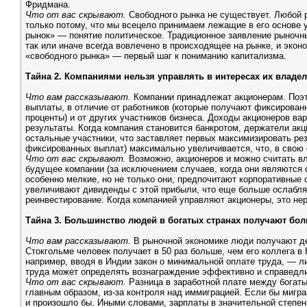
Фридмана.
Что от вас скрывают.
Свободного рынка не существует. Любой 
только потому, что мы всецело принимаем лежащие в его основе 
рынок» — понятие политическое. Традиционное заявление рыночны
так или иначе всегда вовлечено в происходящее на рынке, и эко
«свободного рынка» — первый шаг к пониманию капитализма.
Тайна 2. Компаниями нельзя управлять в интересах их владе
Что вам рассказывают.
Компании принадлежат акционерам. Поэт
выплаты, в отличие от работников (которые получают фиксирован
проценты) и от других участников бизнеса. Доходы акционеров ва
результаты. Когда компания становится банкротом, держатели акц
остальные участники, что заставляет первых максимизировать рез
фиксированных выплат) максимально увеличивается, что, в свою
Что от вас скрывают.
Возможно, акционеров и можно считать вл
будущее компании (за исключением случаев, когда они являются с
особенно мелкие, но не только они, предпочитают корпоративные
увеличивают дивиденды с этой прибыли, что еще больше ослабля
реинвестирование. Когда компанией управляют акционеры, это не
Тайна 3. Большинство людей в богатых странах получают бол
Что вам рассказывают.
В рыночной экономике люди получают де
Стокгольме человек получает в 50 раз больше, чем его коллега в
например, вводя в Индии закон о минимальной оплате труда, — 
труда может определять вознаграждение эффективно и справедл
Что от вас скрывают.
Разница в заработной плате между богаты
главным образом, из-за контроля над иммиграцией. Если бы мигр
и произошло бы. Иными словами, зарплаты в значительной степен