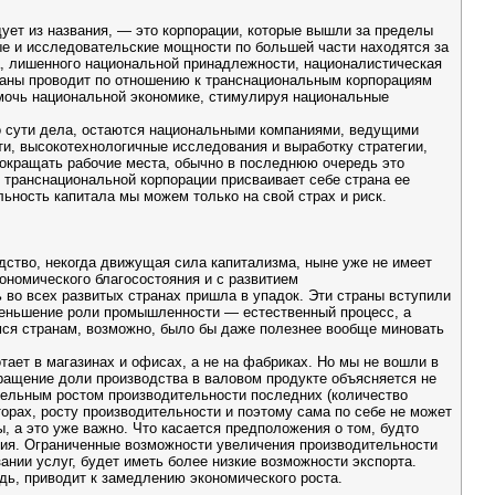
ует из названия, — это корпорации, которые вышли за пределы
ые и исследовательские мощности по большей части находятся за
ла, лишенного национальной принадлежности, националистическая
траны проводит по отношению к транснациональным корпорациям
омочь национальной экономике, стимулируя национальные
о сути дела, остаются национальными компаниями, ведущими
и, высокотехнологичные исследования и выработку стратегии,
сокращать рабочие места, обычно в последнюю очередь это
 транснациональной корпорации присваивает себе страна ее
ьность капитала мы можем только на свой страх и риск.
ство, некогда движущая сила капитализма, ныне уже не имеет
кономического благосостояния и с развитием
 во всех развитых странах пришла в упадок. Эти страны вступили
меньшение роли промышленности — естественный процесс, а
имся странам, возможно, было бы даже полезнее вообще миновать
.
ает в магазинах и офисах, а не на фабриках. Но мы не вошли в
ращение доли производства в валовом продукте объясняется не
ительным ростом производительности последних (количество
орах, росту производительности и поэтому сама по себе не может
, а это уже важно. Что касается предположения о том, будто
зия. Ограниченные возможности увеличения производительности
ании услуг, будет иметь более низкие возможности экспорта.
едь, приводит к замедлению экономического роста.