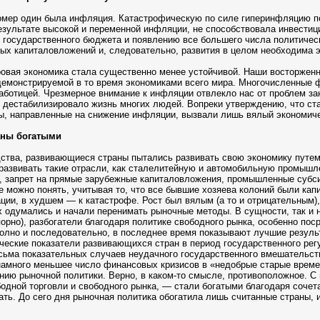
номер один была инфляция. Катастрофическую по силе гиперинфляцию п
зультате высокой и переменной инфляции, не способствовала инвестици
у государственного бюджета и появлению все большего числа политиче
х капиталовложений и, следовательно, развития в целом необходима э
овая экономика стала существенно менее устойчивой. Наши восторженн
 демонстрируемой в то время экономиками всего мира. Многочисленные
аботицей. Чрезмерное внимание к инфляции отвлекло нас от проблем зан
, дестабилизировало жизнь многих людей. Вопреки утверждению, что ст
ры, направленные на снижение инфляции, вызвали лишь вялый экономич
аны богатыми
ства, развивающиеся страны пытались развивать свою экономику путем
развивать такие отрасли, как сталелитейную и автомобильную промышле
м, запрет на прямые зарубежные капиталовложения, промышленные субси
 можно понять, учитывая то, что все бывшие хозяева колоний были ка
ации, в худшем — к катастрофе. Рост был вялым (а то и отрицательным
ах одумались и начали перенимать рыночные методы. В сущности, так и 
спорно), разбогатели благодаря политике свободного рынка, особенно по
олно и последовательно, в последнее время показывают лучшие резуль
еские показатели развивающихся стран в период государственного рег
ьма показательных случаев неудачного государственного вмешательства
амного меньшее число финансовых кризисов в «недобрые старые време
ению рыночной политики. Верно, в каком-то смысле, противоположное. 
ой торговли и свободного рынка, — стали богатыми благодаря сочетан
ь. До сего дня рыночная политика обогатила лишь считанные страны, и