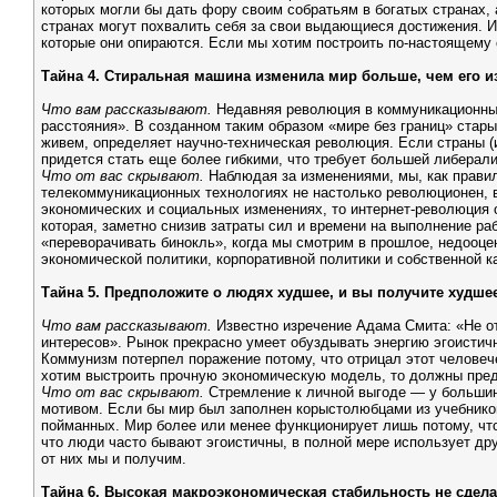
которых могли бы дать фору своим собратьям в богатых странах, а
странах могут похвалить себя за свои выдающиеся достижения. 
которые они опираются. Если мы хотим построить по-настоящему
Тайна 4. Стиральная машина изменила мир больше, чем его и
Что вам рассказывают.
Недавняя революция в коммуникационных
расстояния». В созданном таким образом «мире без границ» стар
живем, определяет научно-техническая революция. Если страны 
придется стать еще более гибкими, что требует большей либерали
Что от вас скрывают.
Наблюдая за изменениями, мы, как прави
телекоммуникационных технологиях не настолько революционен, в
экономических и социальных изменениях, то интернет-революция 
которая, заметно снизив затраты сил и времени на выполнение р
«переворачивать бинокль», когда мы смотрим в прошлое, недооце
экономической политики, корпоративной политики и собственной к
Тайна 5. Предположите о людях худшее, и вы получите худше
Что вам рассказывают.
Известно изречение Адама Смита: «Не от
интересов». Рынок прекрасно умеет обуздывать энергию эгоистич
Коммунизм потерпел поражение потому, что отрицал этот человеч
хотим выстроить прочную экономическую модель, то должны пред
Что от вас скрывают.
Стремление к личной выгоде — у большин
мотивом. Если бы мир был заполнен корыстолюбцами из учебников
пойманных. Мир более или менее функционирует лишь потому, что 
что люди часто бывают эгоистичны, в полной мере использует др
от них мы и получим.
Тайна 6. Высокая макроэкономическая стабильность не сдел