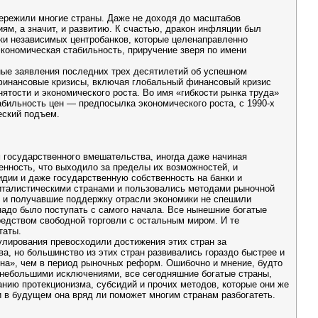
ережили многие страны. Даже не доходя до масштабов
ям, а значит, и развитию. К счастью, дракон инфляции был
ски независимых центробанков, которые целенаправленно
кономическая стабильность, приручение зверя по имени
ые заявления последних трех десятилетий об успешном
 финансовые кризисы, включая глобальный финансовый кризис
ятости и экономического роста. Во имя «гибкости рынка труда»
абильность цен — предпосылка экономического роста, с 1990-х
еский подъем.
 государственного вмешательства, иногда даже начиная
нность, что выходило за пределы их возможностей, и
дии и даже государственную собственность на банки и
питалистическими странами и пользовались методами рыночной
), и получавшие поддержку отрасли экономики не спешили
надо было поступать с самого начала. Все нынешние богатые
средством свободной торговли с остальным миром. И те
таты.
улирования превосходили достижения этих стран за
, но большинство из этих стран развивались гораздо быстрее и
на», чем в период рыночных реформ. Ошибочно и мнение, будто
С небольшими исключениями, все сегодняшние богатые страны,
ию протекционизма, субсидий и прочих методов, которые они же
 в будущем она вряд ли поможет многим странам разбогатеть.