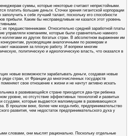
менеджерам суммы, которые некоторые считают непристойными.
тся платить большие деньги. Сточки зрения гигантской корпорации
заполучить к себе лучший талант, поскольку его способности
ров прибыли. Каким бы несправедливым ни казался этот уровень
ктивными.
с их предшественниками. Относительно средней заработной платы
дние управляли компаниям, которые были сравнительно намного
 коллегами из других богатых стран. В абсолютном выражении им
их конкурентам, руководящим аналогичными по размерам и
ают наказания за плохую работу. И вопреки многим
ическую, политическую и идеологическую власть, что оказался в
ущих новые возможности зарабатывать деньги, создавая новые
в ряде стран, от Франции до многочисленных государств
поменяют свое отношение к жизни и не начтут активно искать
льника в развивающейся стране приходится два-три ребенка
ном уровне, но отсутствие эффективных технологий и развитых
ими ссудами, которые выдаются малоимущим в развивающихся
а. В прошлом веке, более чем когда-либо, предпринимательство
кого развития, чем недостаток предпринимательского духа у
ными словами, они мыслят рационально. Поскольку отдельные