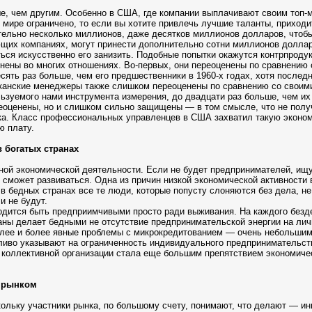
, чем другим. Особенно в США, где компании выплачивают своим топ-
 мире ограничено, то если вы хотите привлечь лучшие таланты, приходи
ельно несколько миллионов, даже десятков миллионов долларов, чтобы 
ющих компаниях, могут принести дополнительно сотни миллионов долла
ться искусственно его занизить. Подобные попытки окажутся контрпроду
ены во многих отношениях. Во-первых, они переоценены по сравнению 
сять раз больше, чем его предшественники в 1960-х годах, хотя после
канские менеджеры также слишком переоценены по сравнению со своими
ользуемого нами инструмента измерения, до двадцати раз больше, чем 
еоценены, но и слишком сильно защищены — в том смысле, что не получ
ка. Класс профессиональных управленцев в США захватил такую эконом
ю плату.
 богатых странах
ной экономической деятельности. Если не будет предпринимателей, ищ
 сможет развиваться. Одна из причин низкой экономической активности 
 бедных странах все те люди, которые попусту слоняются без дела, не 
и не будут.
дится быть предприимчивыми просто ради выживания. На каждого безде
аны делает бедными не отсутствие предпринимательской энергии на лич
более и более явные проблемы с микрокредитованием — очень небольш
ливо указывают на ограниченность индивидуального предпринимательств
ь коллективной организации стала еще большим препятствием экономичес
а рынком
ольку участники рынка, по большому счету, понимают, что делают — и