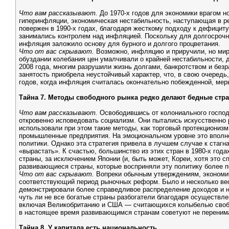
Что вам рассказывают.
До 1970-х годов для экономики врагом 
гиперинфляции, экономическая нестабильность, наступающая в ре
повержен в 1990-х годах, благодаря жесткому подходу к дефицит
занимались контролем над инфляцией. Поскольку для долгосрочны
инфляция заложило основу для бурного и долгого процветания.
Что от вас скрывают.
Возможно, инфляцию и приручили, но мир
обуздании колебания цен умалчивали о крайней нестабильности,
2008 года, многим разрушили жизнь долгами, банкротством и безр
занятость приобрела неустойчивый характер, что, в свою очередь
годов, когда инфляция считалась окончательно побежденной, ме
Тайна 7. Методы свободного рынка редко делают бедные стр
Что вам рассказывают.
Освободившись от колониального господ
откровенно исповедовать социализм. Они пытались искусственно 
использовали при этом такие методы, как торговый протекциониз
промышленные предприятия. На эмоциональном уровне это вполне
политики. Однако эта стратегия привела в лучшем случае к стагн
«вырастать». К счастью, большинство из этих стран в 1980-х год
страны, за исключением Японии (и, быть может, Кореи, хотя это 
развивающиеся страны, которые восприняли эту политику более п
Что от вас скрывают.
Вопреки обычным утверждениям, экономич
соответствующий период рыночных реформ. Было и несколько вес
демонстрировали более справедливое распределение доходов и н
чуть ли не все богатые страны разбогатели благодаря осуществл
включая Великобританию и США — считающихся колыбелью свободн
в настоящее время развивающимся странам советуют не перенимат
Тайна 8. У капитала есть национальность