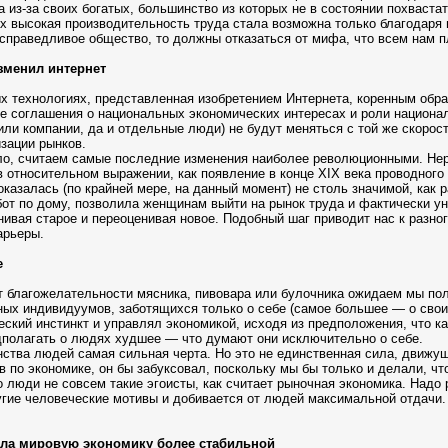
 из-за своих богатых, большинство из которых не в состоянии похвастать
Их высокая производительность труда стала возможна только благодаря
 справедливое общество, то должны отказаться от мифа, что всем нам 
зменил интернет
 технологиях, представленная изобретением Интернета, коренным обра
ые соглашения о национальных экономических интересах и роли национал
(или компании, да и отдельные люди) не будут меняться с той же скор
зации рынков.
ло, считаем самые последние изменения наиболее революционными. Нере
 относительном выражении, как появление в конце XIX века проводного 
оказалась (по крайней мере, на данный момент) не столь значимой, как
абот по дому, позволила женщинам выйти на рынок труда и фактически у
нивая старое и переоценивая новое. Подобный шаг приводит нас к разн
арьеры.
е
 благожелательности мясника, пивовара или булочника ожидаем мы пол
ных индивидуумов, заботящихся только о себе (самое большее — о своих
еский инстинкт и управлял экономикой, исходя из предположения, что 
полагать о людях худшее — что думают они исключительно о себе.
ства людей самая сильная черта. Но это не единственная сила, движу
 по экономике, он бы забуксовал, поскольку мы бы только и делали, ч
люди не совсем такие эгоисты, как считает рыночная экономика. Надо 
угие человеческие мотивы и добивается от людей максимальной отдачи
ала мировую экономику более стабильной