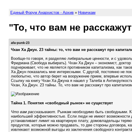
Единый Форум Анархистов - Архив
»
Новичкам
"То, что вам не расскажу
afa-punk-23
Чхан Ха Джун. 23 тайны: то, что вам не расскажут про капитал
Вообще-то говоря, я разделяю либеральные ценности, и с удовол
Фридмана (Свобода выбирать). Чхан Ха Джун – экономист, доктор
подчеркивает, что не является противником капитализма, как та
Ха Джун показались мне интересными. С другой, постоянно не пок
любопытно, что автор берет на вооружение прием, впервые испол
Ссылку на книгу Чхан Ха Джуна я нашел у Талеба в Антихрупкост
Чхан, Ха Джун. 23 тайны. То, что вам не расскажут про капитализм.
Тайна 1. Понятия «свободный рынок» не существует
Что вам рассказывают.
Рынкам необходимо быть свободными. Ког
наибольшей эффективностью. Если люди не имеют возможности де
устанавливает лимит на квартирную плату, домовладельцы теряю
продуктов, которые можно продавать, то две стороны договора, 
извлекают возможной выгоды из заключения свободного контракт