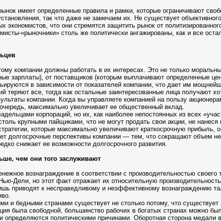
рынок имеет определенные правила и рамки, которые ограничивают своб
установления, так что даже не замечаем их. Не существует объективног
х экономистов, что они стремятся защитить рынок от политизированног
номисты-«рыночники» столь же политически ангажированы, как и все ос
льцев
ому компании должны работать в их интересах. Это не только моральны
ные зарплаты), от поставщиков (которым выплачивают определенные цен
рьируются в зависимости от показателей компании, что дает им мощней
ий теряют все, тогда как остальные заинтересованные лица получают хот
ультаты компании. Когда вы управляете компанией на пользу акционерам
 очередь, максимально увеличивает ее общественный вклад.
адельцами корпораций, но их, как наиболее непостоянных из всех «учас
толь крупными пайщиками, что не могут продать свои акции, не нанеся 
 стратегии, которые максимально увеличивают краткосрочную прибыль,
ет долгосрочные перспективы компании — тем, что сокращают объем не
редко снижает ее возможности долгосрочного развития.
ьше, чем они того заслуживают
нежное вознаграждение в соответствии с производительностью своего т
 Нью-Дели, но этот факт отражает их относительную производительность
лишь приводят к несправедливому и неэффективному вознаграждению та
иво.
ми и бедными странами существует не столько потому, что существует 
ация была свободной, большинство рабочих в богатых странах можно был
и определяются политическими причинами. Оборотная сторона медали в 