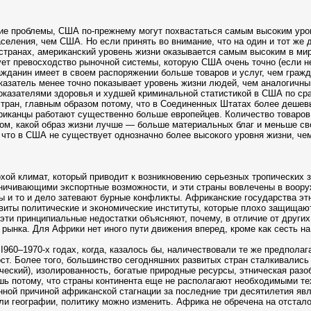
ие проблемы, США по-прежнему могут похвастаться самым высоким уров
селения, чем США. Но если принять во внимание, что на один и тот же
 странах, американский уровень жизни оказывается самым высоким в мир
ет превосходство рыночной системы, которую США очень точно (если не
жданин имеет в своем распоряжении больше товаров и услуг, чем граж
оказатель менее точно показывает уровень жизни людей, чем аналогичн
оказателями здоровья и худшей криминальной статистикой в США по сра
тран, главным образом потому, что в Соединенных Штатах более дешевы
иканцы работают существенно больше европейцев. Количество товаров и
том, какой образ жизни лучше — больше материальных благ и меньше св
 что в США не существует однозначно более высокого уровня жизни, че
хой климат, который приводит к возникновению серьезных тропических з
аничивающими экспортные возможности, и эти страны вовлечены в воо
ы и то и дело затевают бурные конфликты. Африканские государства этн
виты политические и экономические институты, которые плохо защищают
 эти принципиальные недостатки объясняют, почему, в отличие от других
рынка. Для Африки нет иного пути движения вперед, кроме как сесть н
I960–1970-х годах, когда, казалось бы, наличествовали те же предпола
т. Более того, большинство сегодняшних развитых стран сталкивались
ческий), изолированность, богатые природные ресурсы, этническая разо
шь потому, что страны континента еще не располагают необходимыми те
ой причиной африканской стагнации за последние три десятилетия явля
ли географии, политику можно изменить. Африка не обречена на отстало