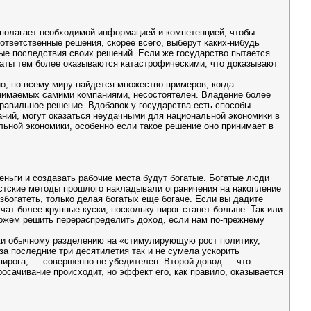
сполагает необходимой информацией и компетенцией, чтобы
ответственные решения, скорее всего, выберут каких-нибудь
вые последствия своих решений. Если же государство пытается
таты тем более оказываются катастрофическими, что доказывают
о, по всему миру найдется множество примеров, когда
инимаемых самими компаниями, несостоятелен. Владение более
равильное решение. Вдобавок у государства есть способы
ний, могут оказаться неудачными для национальной экономики в
льной экономики, особенно если такое решение оно принимает в
еньги и создавать рабочие места будут богатые. Богатые люди
истские методы прошлого накладывали ограничения на накопление
азбогатеть, только делая богатых еще богаче. Если вы дадите
чат более крупные куски, поскольку пирог станет больше. Так или
 можем решить перераспределить доход, если нам по-прежнему
ки обычному разделению на «стимулирующую рост политику,
а последние три десятилетия так и не сумела ускорить
 пирога, — совершенно не убедителен. Второй довод — что
осачивание происходит, но эффект его, как правило, оказывается