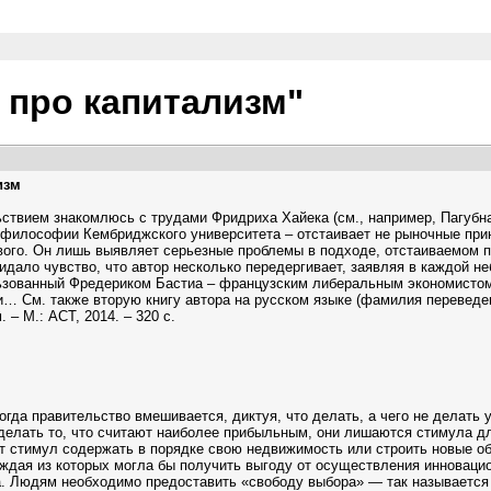
т про капитализм"
изм
ьствием знакомлюсь с трудами Фридриха Хайека (см., например, Пагубна
 философии Кембриджского университета – отстаивает не рыночные прин
кового. Он лишь выявляет серьезные проблемы в подходе, отстаиваемом 
идало чувство, что автор несколько передергивает, заявляя в каждой не
ьзованный Фредериком Бастиа – французским либеральным экономистом п
и… См. также вторую книгу автора на русском языке (фамилия переведен
 – М.: АСТ, 2014. – 320 с.
да правительство вмешивается, диктуя, что делать, а чего не делать у
лать то, что считают наиболее прибыльным, они лишаются стимула для
т стимул содержать в порядке свою недвижимость или строить новые о
каждая из которых могла бы получить выгоду от осуществления инновац
а. Людям необходимо предоставить «свободу выбора» — так называется 