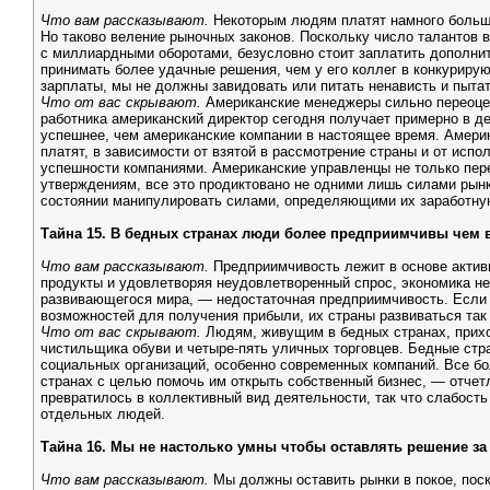
Что вам рассказывают.
Некоторым людям платят намного больше
Но таково веление рыночных законов. Поскольку число талантов в
с миллиардными оборотами, безусловно стоит заплатить дополнит
принимать более удачные решения, чем у его коллег в конкуриру
зарплаты, мы не должны завидовать или питать ненависть и пыта
Что от вас скрывают.
Американские менеджеры сильно переоцен
работника американский директор сегодня получает примерно в де
успешнее, чем американские компании в настоящее время. Амери
платят, в зависимости от взятой в рассмотрение страны и от исп
успешности компаниями. Американские управленцы не только пер
утверждениям, все это продиктовано не одними лишь силами рын
состоянии манипулировать силами, определяющими их заработну
Тайна 15. В бедных странах люди более предприимчивы чем в
Что вам рассказывают.
Предприимчивость лежит в основе актив
продукты и удовлетворяя неудовлетворенный спрос, экономика не
развивающегося мира, — недостаточная предприимчивость. Если в
возможностей для получения прибыли, их страны развиваться так 
Что от вас скрывают.
Людям, живущим в бедных странах, прихо
чистильщика обуви и четыре-пять уличных торговцев. Бедные стр
социальных организаций, особенно современных компаний. Все 
странах с целью помочь им открыть собственный бизнес, — отчет
превратилось в коллективный вид деятельности, так что слабост
отдельных людей.
Тайна 16. Мы не настолько умны чтобы оставлять решение з
Что вам рассказывают.
Мы должны оставить рынки в покое, поск