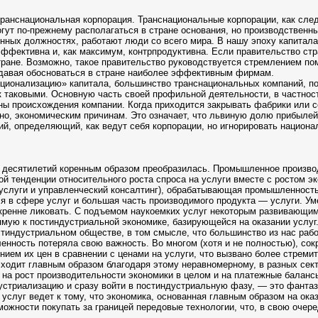
ранснациональная корпорация. Транснациональные корпорации, как след
гут по-прежнему располагаться в стране основания, но производственн
венных должностях, работают люди со всего мира. В нашу эпоху капита
эффективна и, как максимум, контрпродуктивна. Если правительство с
 стране. Возможно, такое правительство руководствуется стремлением п
е давая обосноваться в стране наиболее эффективным фирмам.
ционализацию» капитала, большинство транснациональных компаний, п
таковыми. Основную часть своей профильной деятельности, в частност
ны происхождения компании. Когда приходится закрывать фабрики или 
жно, экономическим причинам. Это означает, что львиную долю прибылей
й, определяющий, как ведут себя корпорации, но игнорировать национал
 десятилетий коренным образом преобразилась. Промышленное производ
ой тенденции относительного роста спроса на услуги вместе с ростом э
 услуги и управленческий консалтинг), обрабатывающая промышленность
ся в сфере услуг и большая часть производимого продукта — услуги. У
 искренне ликовать. С подъемом наукоемких услуг некоторым развивающ
ямую к постиндустриальной экономике, базирующейся на оказании услуг
индустриальном обществе, в том смысле, что большинство из нас работ
нность потеряла свою важность. Во многом (хотя и не полностью), сок
нием их цен в сравнении с ценами на услуги, что вызвано более стрем
сходит главным образом благодаря этому неравномерному, в разных сект
на рост производительности экономики в целом и на платежные балансы
дустриализацию и сразу войти в постиндустриальную фазу, — это фанта
услуг ведет к тому, что экономика, основанная главным образом на оказ
можности покупать за границей передовые технологии, что, в свою очер