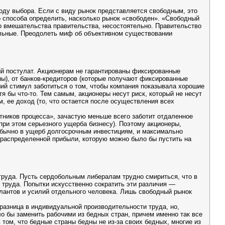
оду выбора. Если с виду рынок представляется свободным, это
о способа определить, насколько рынок «свободен». «Свободный
о вмешательства правительства, несостоятельно. Правительство
тальные. Преодолеть миф об объективном существовании
й постулат. Акционерам не гарантированы фиксированные
ы), от банков-кредиторов (которые получают фиксированные
ший стимул заботиться о том, чтобы компания показывала хорошие
я бы что-то. Тем самым, акционеры несут риск, который не несут
, ее доход (то, что остается после осуществления всех
тников процесса», зачастую меньше всего заботит отдаленное
при этом серьезного ущерба бизнесу). Поэтому акционеры,
 обычно в ущерб долгосрочным инвестициям, и максимально
распределенной прибыли, которую можно было бы пустить на
руда. Пусть сердобольным либералам трудно смириться, что в
 труда. Попытки искусственно сократить эти различия —
лантов и усилий отдельного человека. Лишь свободный рынок
разница в индивидуальной производительности труда, но,
о бы заменить рабочими из бедных стран, причем именно так все
том, что бедные страны бедны не из-за своих бедных, многие из