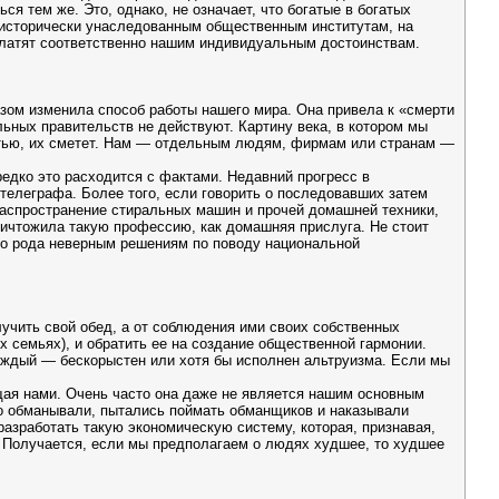
ся тем же. Это, однако, не означает, что богатые в богатых
 исторически унаследованным общественным институтам, на
платят соответственно нашим индивидуальным достоинствам.
зом изменила способ работы нашего мира. Она привела к «смерти
ьных правительств не действуют. Картину века, в котором мы
остью, их сметет. Нам — отдельным людям, фирмам или странам —
дко это расходится с фактами. Недавний прогресс в
телеграфа. Более того, если говорить о последовавших затем
 распространение стиральных машин и прочей домашней техники,
ничтожила такую профессию, как домашняя прислуга. Не стоит
ого рода неверным решениям по поводу национальной
учить свой обед, а от соблюдения ими своих собственных
 семьях), и обратить ее на создание общественной гармонии.
каждый — бескорыстен или хотя бы исполнен альтруизма. Если мы
щая нами. Очень часто она даже не является нашим основным
то обманывали, пытались поймать обманщиков и наказывали
разработать такую экономическую систему, которая, признавая,
. Получается, если мы предполагаем о людях худшее, то худшее