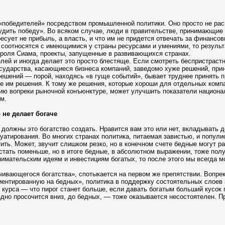
 «победителей» посредством промышленной политики. Оно просто не ра
удить победу». Во всяком случае, люди в правительстве, принимающие 
есует не прибыль, а власть, и что им не придется отвечать за финансо
е соотносятся с имеющимися у страны ресурсами и умениями, то резуль
ороля Сиама, проекты, запущенные в развивающихся странах.
лей и иногда делает это просто блестяще. Если смотреть беспристрастн
государства, касающиеся бизнеса компаний, заведомо хуже решений, пр
ешений — порой, находясь «в гуще событий», бывает труднее принять п
 им решения. К тому же решения, которые хороши для отдельных компа
нию вопреки рыночной конъюнктуре, может улучшить показатели национа
м.
 не делает богаче
должны это богатство создать. Нравится вам это или нет, вкладывать д
луатирования. Во многих странах политика, питаемая завистью, и попул
ить. Может, звучит слишком резко, но в конечном счете бедные могут р
 стать поменьше, но в итоге бедные, в абсолютном выражении, тоже полу
ринимательским идеям и инвестициям богатых, то после этого мы всегда
ивающегося богатства», спотыкается на первом же препятствии. Вопре
ентированную на бедных», политика в поддержку состоятельных слоев з
о курса — что пирог станет больше, если давать богатым больший кусок
дно просочится вниз, до бедных, — тоже оказывается несостоятелен. Пр