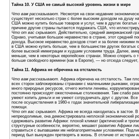
Тайна 10. У США не самый высокий уровень жизни в мире
Что вам рассказывают.
Несмотря на свои недавние экономическ
существует несколько стран с более высоким доходом на душу на
США можно купить больше товаров и услуг, чем в других богатых
причине другие страны пытаются подражать США, что иллюстриру
Что от вас скрывают.
Действительно, средний американский гра
Однако, учитывая большое неравенство в стране, этот средний п
дохода. Высокое неравенство доходов стоит и за более низкими п
в США можно купить больше, чем в большинстве других богатых с
более высокой иммиграции и худшим условиям труда. Далее, амер
меньше, чем в некоторых европейских странах. Можно спорить о 
больше свободного времени (как в Европе), — но отсюда следует,
Тайна 11. Африка не обречена на отсталость
Что вам рассказывают.
Африка обречена на отсталость. Там пло
всех сторон заблокированы странами с маленькими рынками, огр
много природных ресурсов, отчего жители ленивы, коррумпирован
постоянно происходят ожесточенные столкновения. Там слабо раз
умеют копить деньги и не умеют сотрудничать друг с другом. Все
после осуществления в 1980-х годах значительной либерализации 
помощи.
Что от вас скрывают.
Африка не всегда находилась в застое. В 
непреодолимые, она демонстрировала неплохой экономический рос
сдерживать развитие Африки: плохой климат (арктический и тропи
структурные особенности, вероятно, мешают развитию Африки ли
справиться с выпавшими им неблагоприятными условиями. Подлинн
период был вынужден претворять в жизнь. В отличие от истории и