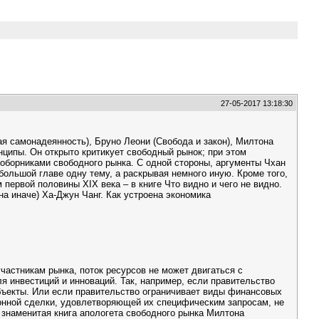
27-05-2017 13:18:30
я самонадеянность), Бруно Леони (Свобода и закон), Милтона
ципы. Он открыто критикует свободный рынок; при этом
поборниками свободного рынка. С одной стороны, аргументы Чхан
большой главе одну тему, а раскрывая немного иную. Кроме того,
ервой половины XIX века – в книге Что видно и чего не видно.
а иначе) Ха-Джун Чанг. Как устроена экономика
частникам рынка, поток ресурсов не может двигаться с
 инвестиций и инноваций. Так, например, если правительство
бъекты. Или если правительство ограничивает виды финансовых
ионной сделки, удовлетворяющей их специфическим запросам, не
знаменитая книга апологета свободного рынка Милтона