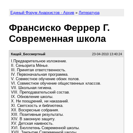
Единый Форум Анархистов - Архив
»
Литература
Франсиско Феррер Г.
Современная школа
Кащей_Бессмертный
23-04-2010 13:40:24
I.Предварительное изложение.
II. Сеньорита Мёнье.
III. Принятая ответственность.
IV. Первоначальная программа.
V. Совместное обучение обоих полов.
VI. Совместное обучение общественных классов.
VII. Школьная гигиена.
VIII. Преподавательский состав.
IX. Обновление школы.
X. Ни поощрений, ни наказаний.
XI. Светскость и библиотека.
XII. Воскресные собрания.
XIII. Позитивные результаты.
XIV. В законную защиту.
XV. Детская наивность.
XVI. Бюллетень Современной школы.
XVII. Закрытие Современной школы.