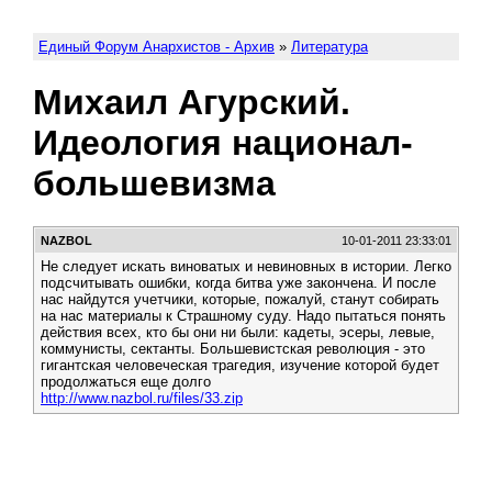
Единый Форум Анархистов - Архив
»
Литература
Михаил Агурский.
Идеология национал-
большевизма
NAZBOL
10-01-2011 23:33:01
Не следует искать виноватых и невиновных в истории. Легко
подсчитывать ошибки, когда битва уже закончена. И после
нас найдутся учетчики, которые, пожалуй, станут собирать
на нас материалы к Страшному суду. Надо пытаться понять
действия всех, кто бы они ни были: кадеты, эсеры, левые,
коммунисты, сектанты. Большевистская революция - это
гигантская человеческая трагедия, изучение которой будет
продолжаться еще долго
http://www.nazbol.ru/files/33.zip