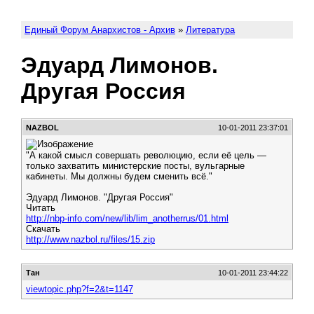
Единый Форум Анархистов - Архив
»
Литература
Эдуард Лимонов.
Другая Россия
NAZBOL
10-01-2011 23:37:01
"А какой смысл совершать революцию, если её цель —
только захватить министерские посты, вульгарные
кабинеты. Мы должны будем сменить всё."
Эдуард Лимонов. "Другая Россия"
Читать
http://nbp-info.com/new/lib/lim_anotherrus/01.html
Скачать
http://www.nazbol.ru/files/15.zip
Тан
10-01-2011 23:44:22
viewtopic.php?f=2&t=1147