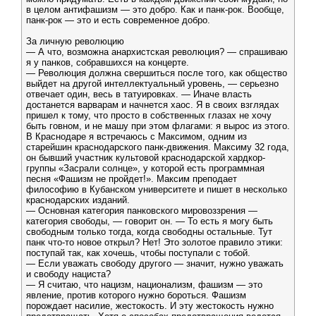
в целом антифашизм — это добро. Как и панк-рок. Вообще,
панк-рок — это и есть современное добро.
За личную революцию
— А что, возможна анархистская революция? — спрашиваю
я у панков, собравшихся на концерте.
— Революция должна свершиться после того, как общество
выйдет на другой интеллектуальный уровень, — серьезно
отвечает один, весь в татуировках. — Иначе власть
достанется варварам и начнется хаос. Я в своих взглядах
пришел к тому, что просто в собственных глазах не хочу
быть говном, и не машу при этом флагами: я вырос из этого.
В Краснодаре я встречаюсь с Максимом, одним из
старейшин краснодарского панк-движения. Максиму 32 года,
он бывший участник культовой краснодарской хардкор-
группы «Засрали солнце», у которой есть программная
песня «Фашизм не пройдет!». Максим преподает
философию в Кубанском университете и пишет в несколько
краснодарских изданий.
— Основная категория панковского мировоззрения —
категория свободы, — говорит он. — То есть я могу быть
свободным только тогда, когда свободны остальные. Тут
панк что-то новое открыл? Нет! Это золотое правило этики:
поступай так, как хочешь, чтобы поступали с тобой.
— Если уважать свободу другого — значит, нужно уважать
и свободу нациста?
— Я считаю, что нацизм, национализм, фашизм — это
явление, против которого нужно бороться. Фашизм
порождает насилие, жестокость. И эту жестокость нужно