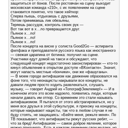
защититься от бонов. После ростовчан на сцену выходит
московская команда «210», c их появлением на сцене
становится понятно, что такое хейткор:
Сперва пьешь, отдыхаешь с друзьями,
Потом принимаешь лик обезьяны,
Теряешь рассудок, контроль своих рук —
Вот так вот в х…ло превращается друг.
Пьяное х…ло!
Пьяное х…ло!
Пьяное х…ло!
После концерта на виске у солиста Good2Go — аспиранта
филфака и преподавателя русского языка как иностранного
— свежая царапина от ботинка: получил на сцене.
Участники едут домой на такси и обсуждают, что
следующий концерт недостаточно законспирирован — кто-то
кинул объявление в открытом доступе «ВКонтакте». Значит,
могут напасть местные «бончики», они же «фашуганы».
— В моем городе антифашизм как движение образовался на
фоне того, что неонацисты накрывали все концерты, не
давали людям просто ходить развлекаться, слушать
музыку, — говорит Андрей из «ТопографЗемлемер!» — И в
конечном итоге это всем надоело, появились люди, которые
начали давать им отпор. Со временем это стали называть
антифашизмом. Я пытался от этого абстрагироваться, но у
меня все друзья в этой субкультуре, я прихожу на концерты,
которые накрывают нацисты, так что в любом случае я не
буду стоять, не защищаясь: «Бейте меня, режьте меня». По
ТВ показывают, что антифашисты режут русских ребят, —
что за бред! Антифашизм — самое доброе явление, которое
можно придумать. Есть в каждом движении свои мудаки, но