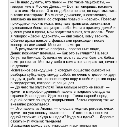
— Не надо думать, что панки — это такие пацифисты, —
говорит мне в Москве Денис. — Вот ты говоришь, насилие
— это зло. Не знаю. Это не добро и не зло, не надо мыслить
в таких категориях. Во многом движение, к сожалению,
завязано на насилии со стороны правых и «серых». Поэтому
приходится носить ножи, покупать травматы, заниматься
рукопашным боем, защищать себя. Если я прихожу домой и
у меня руки в крови, мои родители знают, что делать. Если
я говорю: «Звони адвокату», — они знают, кому звонить.
Обычно драки панков с фашистами происходят после
концертов или акций. Многие — в метро.
— В результате битые плафоны, порезанные люди, —
Денис пожимает плечами. — Как это выглядит? На тебя
бегут, ты бежишь, бутылки летают, плафоны бьются, бабка
в метро кричит. Менты у себя в комнатке запираются, ничего
не делают.
Испуганное равнодушие, с которым общество смотрит на
разборки субкультур между собой, не очень отделяя их друг
от друга, работает на панковскую веру в себя и против веры
в государство, которое не защищает.
— До чего ты опустился! Тебе больше никто не верит! —
кричит в микрофон длинный парень в подвале склада на
окраине Краснодара. Идет концерт. Толпа парней перед
сценой бегает по кругу, подпрыгивая. Затем хоровод так же
внезапно рассыпается.
— Это парень из Анапы, — юноша в модных роговых очках
кричит на ухо своему приятелю. — У него есть песня из
одной строчки: «Куда мы идем? Куда мы идем? — Деревья
сажать!» И музыка: ты-дыжь!
В хардкоре между выступающим и зрителями нет