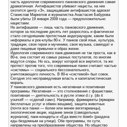
часть идеологии современного панковского движения самая
драматичная. Антифашистов убивают нацисты, на них
охотится центр «Э», защищавшие антифашистов адвокат
Станислав Маркелов и журналистка Анастасия Бабурова
были убиты 19 января 2009 года — предположительно
нацистами.
Но антифашизм — лишь часть панковского движения,
которое за последние десять лет разрослось и фактически
стало сегодняшним протестным андеграундом, каким были
неформалы и рок-клубы 80-х. У панков свой язык, культура,
традиции, свои герои и мученики, своя музыка, самиздат и
даже пищевые привычки и образ жизни.
Идеология современного панк-движения не так проста, как в
80-е, она состоит из самых разных постулатов, по многим
ведутся споры. Но ось, вокруг которой все вертится, та же:
протест против того, что современные панки считают частью
«системы» — социального бессознательного,
уничтожающего личность. В 80-е «системой» был совок.
Сегодня это несправедливая власть и капиталистическая
мораль.
У панковского движения есть негативная и позитивная
программы. Негативная — это столкновения с фашистами;
позитивная — деятельность в русле этики d.i.y. (do it
yourself — «сделай сам»). Например, фримаркеты (ярмарки
бесплатных услуг и обмен вещами), защита животных
(почти все панки — более или менее вегетарианцы),
экологические акции, издание зинов (самодельных
журналов), панк-концерты и «Еда вместо бомб» (раздача
еды бездомным на улице). Обе программы, по сути,
направлены на преобразование общества. Но общество