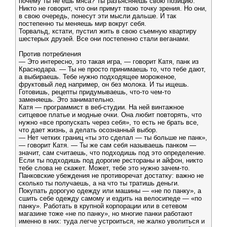
почему ты не ешь мяса? Ты разъясняешь свою позицию.
Никто не говорит, что они примут твою точку зрения. Но они,
в свою очередь, понесут эти мысли дальше. И так
постепенно ты меняешь мир вокруг себя.
Торвальд, кстати, пустил жить в свою съемную квартиру
шестерых друзей. Все они постепенно стали веганами.
Против потребления
— Это интересно, это такая игра, — говорит Катя, панк из
Краснодара. — Ты не просто принимаешь то, что тебе дают,
а выбираешь. Тебе нужно подходящее мороженое,
фруктовый лед например, он без молока. И ты ищешь.
Готовишь, рецепты придумываешь, что-то чем-то
заменяешь. Это занимательно.
Катя — программист в веб-студии. На ней винтажное
ситцевое платье и модные очки. Она любит повторять, что
нужно «все пропускать через себя», то есть не брать все,
что дает жизнь, а делать осознанный выбор.
— Нет четких границ «ты это сделал — ты больше не панк»,
— говорит Катя. — Ты же сам себя называешь панком —
значит, сам считаешь, что подходишь под это определение.
Если ты подходишь под дорогие рестораны и айфон, никто
тебе слова не скажет. Может, тебе это нужно зачем-то.
Панковские убеждения не противоречат достатку: важно не
сколько ты получаешь, а на что ты тратишь деньги.
Покупать дорогую одежду или машины — «не по панку», а
сшить себе одежду самому и ездить на велосипеде — «по
панку». Работать в крупной корпорации или в сетевом
магазине тоже «не по панку», но многие панки работают
именно в них: туда легче устроиться, не жалко уволиться и