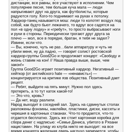
дистанции, все равны, все участвуют в исполнении. Чем
популярнее песня, тем больше куча мала — люди
напрыгивают друг на друга, как футболисты, которые
радуются голу. Кого-то поднимают на руках к потолку.
Хардкор-танец называется мош: люди то колотят воздух под
собой, как будто бьют лежачего, то вдруг все садятся на
пол «в одну лодку» и «гребут», то просто выбрасывают ноги
и руки в стороны. Периодически трогают друг друга за
плечо — мол, все в порядке, братан, я тебя не задел?
Извини, если что.
— Вы, конечно, чуть не раз…бали аппаратуру и чуть не
убили меня, ну да ладно, — говорит солист ростовской
хардкор-группы Good2Go и продолжает концерт: «Свободу и
жизнь ставим на кон! // Наша правда выше, выше, чем
закон!»
Группа Good2Go играет позитивный хардкор. Негативный —
хейткор (от английского hate — «ненависть») —
концентрируется на критике язв общества. Позитивный дает
рецепт.
— Ребят, выйдите на пять минут. Нужно пол здесь
протереть, а то тут каток какой-то!
— Это что, кровь?
— Да нет, воду разлили.
Народ выходит в соседний зал. Здесь на сдвинутых столах
разложены фэнзины, наклейки, пластинки, диски, кассеты и
черешня в картонных стаканах. Что-то продается, что-то
отдается бесплатно. Здесь же стоит картонная коробка для
сбора денег с надписью: «Семье Дениса, убитого в Рязани
нацистами». На улицу из клуба никто не выходит: на все
время концерта железная дверь наглухо запирается, чтобы