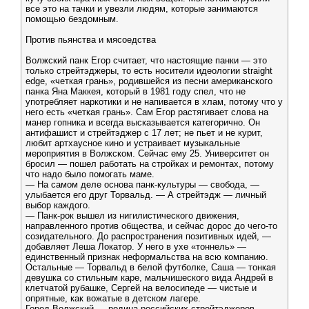
все это на тачки и увезли людям, которые занимаются
помощью бездомным.
Против пьянства и мясоедства
Волжский панк Егор считает, что настоящие панки — это
только стрейтэджеры, то есть носители идеологии straight
edge, «четкая грань», родившейся из песни американского
панка Яна Маккея, который в 1981 году спел, что не
употребляет наркотики и не напивается в хлам, потому что у
него есть «четкая грань». Сам Егор растягивает слова на
манер гопника и всегда высказывается категорично. Он
антифашист и стрейтэджер с 17 лет; не пьет и не курит,
любит артхаусное кино и устраивает музыкальные
мероприятия в Волжском. Сейчас ему 25. Университет он
бросил — пошел работать на стройках и ремонтах, потому
что надо было помогать маме.
— На самом деле основа панк-культуры — свобода, —
улыбается его друг Торвальд. — А стрейтэдж — личный
выбор каждого.
— Панк-рок вышел из нигилистического движения,
направленного против общества, и сейчас дорос до чего-то
созидательного. До распространения позитивных идей, —
добавляет Леша Локатор. У него в ухе «тоннель» —
единственный признак неформальства на всю компанию.
Остальные — Торвальд в белой футболке, Саша — тонкая
девушка со стильным каре, мальчишеского вида Андрей в
клетчатой рубашке, Сергей на велосипеде — чистые и
опрятные, как вожатые в детском лагере.
Город Волжский — родина российских стрейтэджеров.