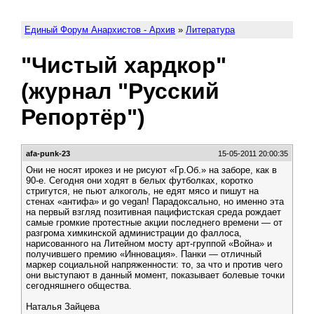
Единый Форум Анархистов - Архив
»
Литература
"Чистый хардкор"
(журнал "Русский
Репортёр")
afa-punk-23
15-05-2011 20:00:35
Они не носят ирокез и не рисуют «Гр.Об.» на заборе, как в
90-е. Сегодня они ходят в белых футболках, коротко
стригутся, не пьют алкоголь, не едят мясо и пишут на
стенах «антифа» и go vegan! Парадоксально, но именно эта
на первый взгляд позитивная пацифистская среда рождает
самые громкие протестные акции последнего времени — от
разгрома химкинской администрации до фаллоса,
нарисованного на Литейном мосту арт-группой «Война» и
получившего премию «Инновация». Панки — отличный
маркер социальной напряженности: то, за что и против чего
они выступают в данный момент, показывает болевые точки
сегодняшнего общества.
Наталья Зайцева