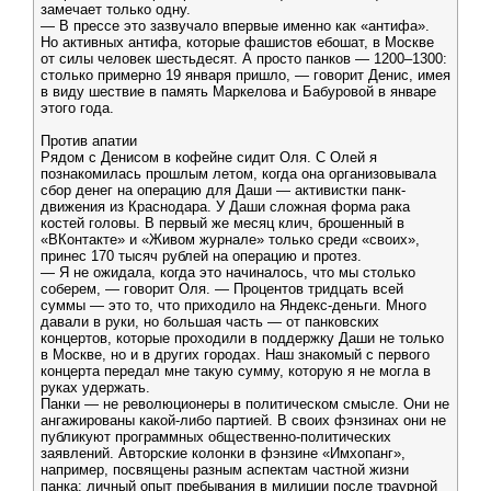
замечает только одну.
— В прессе это зазвучало впервые именно как «антифа».
Но активных антифа, которые фашистов ебошат, в Москве
от силы человек шестьдесят. А просто панков — 1200–1300:
столько примерно 19 января пришло, — говорит Денис, имея
в виду шествие в память Маркелова и Бабуровой в январе
этого года.
Против апатии
Рядом с Денисом в кофейне сидит Оля. С Олей я
познакомилась прошлым летом, когда она организовывала
сбор денег на операцию для Даши — активистки панк-
движения из Краснодара. У Даши сложная форма рака
костей головы. В первый же месяц клич, брошенный в
«ВКонтакте» и «Живом журнале» только среди «своих»,
принес 170 тысяч рублей на операцию и протез.
— Я не ожидала, когда это начиналось, что мы столько
соберем, — говорит Оля. — Процентов тридцать всей
суммы — это то, что приходило на Яндекс-деньги. Много
давали в руки, но большая часть — от панковских
концертов, которые проходили в поддержку Даши не только
в Москве, но и в других городах. Наш знакомый с первого
концерта передал мне такую сумму, которую я не могла в
руках удержать.
Панки — не революционеры в политическом смысле. Они не
ангажированы какой-либо партией. В своих фэнзинах они не
публикуют программных общественно-политических
заявлений. Авторские колонки в фэнзине «Имхопанг»,
например, посвящены разным аспектам частной жизни
панка: личный опыт пребывания в милиции после траурной