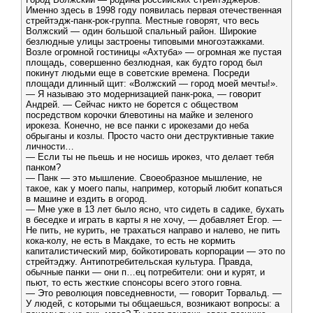
Именно здесь в 1998 году появилась первая отечественная
стрейтэдж-панк-рок-группа. Местные говорят, что весь
Волжский — один большой спальный район. Широкие
безлюдные улицы застроены типовыми многоэтажками.
Возле огромной гостиницы «Ахтуба» — огромная же пустая
площадь, совершенно безлюдная, как будто город был
покинут людьми еще в советские времена. Посреди
площади длинный щит: «Волжский — город моей мечты!».
— Я называю это модернизацией панк-рока, — говорит
Андрей. — Сейчас никто не борется с обществом
посредством корочки блевотины на майке и зеленого
ирокеза. Конечно, не все панки с ирокезами до неба
обрыганы и козлы. Просто часто они деструктивные такие
личности…
— Если ты не пьешь и не носишь ирокез, что делает тебя
панком?
— Панк — это мышление. Своеобразное мышление, не
такое, как у моего папы, например, который любит копаться
в машине и ездить в огород.
— Мне уже в 13 лет было ясно, что сидеть в садике, бухать
в беседке и играть в карты я не хочу, — добавляет Егор. —
Не пить, не курить, не трахаться направо и налево, не пить
кока-колу, не есть в Макдаке, то есть не кормить
капиталистический мир, бойкотировать корпорации — это по
стрейтэджу. Антипотребительская культура. Правда,
обычные панки — они п…ец потребители: они и курят, и
пьют, то есть жесткие спонсоры всего этого говна.
— Это революция повседневности, — говорит Торвальд. —
У людей, с которыми ты общаешься, возникают вопросы: а