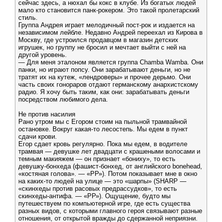
сейчас здесь, а нюхал бы кокс в клубе. Из богатых людей
мало кто становится панк-рокером. Это такой пролетарский
стиль.
Группа Андрея играет мелодичный пост-рок и издается на
независимом лейбле. Недавно Андрей переехал из Кирова в
Москву, где устроился продавцом в магазин детских
игрушек, но группу не бросил и мечтает выйти с ней на
другой уровень.
— Для меня эталоном является группа Chamba Wamba. Они
панки, но играют попсу. Они зарабатывают деньги, но не
тратят их на кутеж, «лендроверы» и прочее дерьмо. Они
часть своих гонораров отдают германскому анархистскому
радио. Я хочу быть таким, как они: зарабатывать деньги
посредством любимого дела.
Не против насилия
Рано утром мы с Егором стоим на пыльной трамвайной
остановке. Вокруг какая-то лесостепь. Мы едем в пункт
сдачи крови.
Егор сдает кровь регулярно. Пока мы едем, в водителе
трамвая — девушке лет двадцати с крашеными волосами и
темным макияжем — он признает «бониху», то есть
девушку-бонхеда (фашист-бонхед, от английского bonehead,
«костяная голова». — «РР»). Потом показывает мне в окно
на каких-то людей на улице — это «шарпы» (SHARP —
«скинхеды против расовых предрассудков», то есть
скинхеды-антифа. — «РР»). Ощущение, будто мы
путешествуем по компьютерной игре, где есть существа
разных видов, с которыми главного героя связывают разные
отношения, от открытой вражды до сдержанной неприязни.