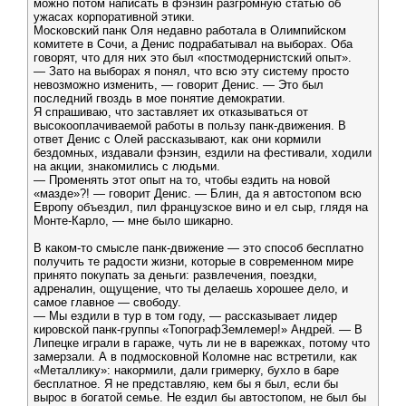
можно потом написать в фэнзин разгромную статью об
ужасах корпоративной этики.
Московский панк Оля недавно работала в Олимпийском
комитете в Сочи, а Денис подрабатывал на выборах. Оба
говорят, что для них это был «постмодернистский опыт».
— Зато на выборах я понял, что всю эту систему просто
невозможно изменить, — говорит Денис. — Это был
последний гвоздь в мое понятие демократии.
Я спрашиваю, что заставляет их отказываться от
высокооплачиваемой работы в пользу панк-движения. В
ответ Денис с Олей рассказывают, как они кормили
бездомных, издавали фэнзин, ездили на фестивали, ходили
на акции, знакомились с людьми.
— Променять этот опыт на то, чтобы ездить на новой
«мазде»?! — говорит Денис. — Блин, да я автостопом всю
Европу объездил, пил французское вино и ел сыр, глядя на
Монте-Карло, — мне было шикарно.
В каком-то смысле панк-движение — это способ бесплатно
получить те радости жизни, которые в современном мире
принято покупать за деньги: развлечения, поездки,
адреналин, ощущение, что ты делаешь хорошее дело, и
самое главное — свободу.
— Мы ездили в тур в том году, — рассказывает лидер
кировской панк-группы «ТопографЗемлемер!» Андрей. — В
Липецке играли в гараже, чуть ли не в варежках, потому что
замерзали. А в подмосковной Коломне нас встретили, как
«Металлику»: накормили, дали гримерку, бухло в баре
бесплатное. Я не представляю, кем бы я был, если бы
вырос в богатой семье. Не ездил бы автостопом, не был бы