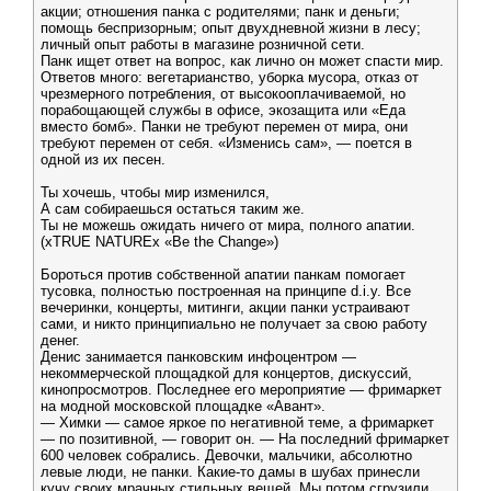
акции; отношения панка с родителями; панк и деньги;
помощь беспризорным; опыт двухдневной жизни в лесу;
личный опыт работы в магазине розничной сети.
Панк ищет ответ на вопрос, как лично он может спасти мир.
Ответов много: вегетарианство, уборка мусора, отказ от
чрезмерного потребления, от высокооплачиваемой, но
порабощающей службы в офисе, экозащита или «Еда
вместо бомб». Панки не требуют перемен от мира, они
требуют перемен от себя. «Изменись сам», — поется в
одной из их песен.
Ты хочешь, чтобы мир изменился,
А сам собираешься остаться таким же.
Ты не можешь ожидать ничего от мира, полного апатии.
(xTRUE NATUREx «Be the Change»)
Бороться против собственной апатии панкам помогает
тусовка, полностью построенная на принципе d.i.y. Все
вечеринки, концерты, митинги, акции панки устраивают
сами, и никто принципиально не получает за свою работу
денег.
Денис занимается панковским инфоцентром —
некоммерческой площадкой для концертов, дискуссий,
кинопросмотров. Последнее его мероприятие — фримаркет
на модной московской площадке «Авант».
— Химки — самое яркое по негативной теме, а фримаркет
— по позитивной, — говорит он. — На последний фримаркет
600 человек собрались. Девочки, мальчики, абсолютно
левые люди, не панки. Какие-то дамы в шубах принесли
кучу своих мрачных стильных вещей. Мы потом сгрузили