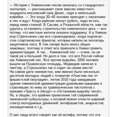
— История с Химкинским лесом началась со стандартного
эколагеря, — рассказывает свою версию известного
инцидента московский панк Денис, сидя в небольшой
кофейне. — Это когда 30–40 человек приходят с палатками
в лес и ждут. Когда рабочие начнут рубить, надо встать
перед ними стенкой. В Сасове, в Рязанской области, нам так
удалось остановить строительство химического цеха — все
потому, что местные жители оказали поддержку. А в Химках
мэр Стрельченко сам все спровоцировал, когда подписал
этих спартаковских фанатов, которые напали на эколагерь
защитников леса. В том лагере было много общих
знакомых, поэтому в ответ все приехали в Химки громить
администрацию. А так… Химкинский лес — е-мое, он не
такой уж и большой. Но дело в том, что вся Россия сейчас
как Химкинский лес. Все против вырубки, 2000 человек
вышли на Пушкинскую площадь, Медведев написал в
твиттер, а Стрельченко так и сидит на своем месте!
На самом деле неизвестно, кем именно были несколько
десятков молодых людей с плакатом «Очистим лес от
фашистской оккупации», летом 2010 года закидавших
здание химкинской администрации дымовыми шашками и
стрелявших по нему из травматических пистолетов с
криками «Трассу в обход!» и «Остановим вырубку леса!».
Но, в общем, это крайнее проявление той современной
панковской субкультуры, к которой можно отнести широкий
спектр молодежных движений: антифашистов, анархистов,
зоозащитников и т.д.
О них чаще всего говорят как об антифа, потому что эта