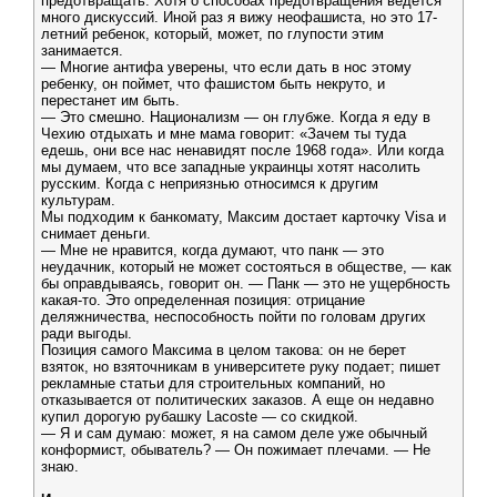
предотвращать. Хотя о способах предотвращения ведется
много дискуссий. Иной раз я вижу неофашиста, но это 17-
летний ребенок, который, может, по глупости этим
занимается.
— Многие антифа уверены, что если дать в нос этому
ребенку, он поймет, что фашистом быть некруто, и
перестанет им быть.
— Это смешно. Национализм — он глубже. Когда я еду в
Чехию отдыхать и мне мама говорит: «Зачем ты туда
едешь, они все нас ненавидят после 1968 года». Или когда
мы думаем, что все западные украинцы хотят насолить
русским. Когда с неприязнью относимся к другим
культурам.
Мы подходим к банкомату, Максим достает карточку Visa и
снимает деньги.
— Мне не нравится, когда думают, что панк — это
неудачник, который не может состояться в обществе, — как
бы оправдываясь, говорит он. — Панк — это не ущербность
какая-то. Это определенная позиция: отрицание
деляжничества, неспособность пойти по головам других
ради выгоды.
Позиция самого Максима в целом такова: он не берет
взяток, но взяточникам в университете руку подает; пишет
рекламные статьи для строительных компаний, но
отказывается от политических заказов. А еще он недавно
купил дорогую рубашку Lacoste — со скидкой.
— Я и сам думаю: может, я на самом деле уже обычный
конформист, обыватель? — Он пожимает плечами. — Не
знаю.