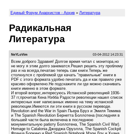
Единый Форум Анархистов - Архив
»
Литература
Радикальная
Литература
NeYLoVim
03-04-2012 14:23:31
Всем доброго Здравия! Долгое время читал с монитора,но
не могу я этим долго занематся.Решил решить эту проблему
раз и на всегда,печатаю теперь сам книги.Теперь же
столкнулся с проблемой где качать "правильные" книги в
PDF с этого формата удобно печатать да и как правило уже
красиво оформлено.Не подскажите ли где можно скачивать
книги именно в этом формате.
И второй вопрос,интересуюсь Испанской революцией 1936-
37 гг,прочитав Кена Нэбба Радости революции нашел список
интересных книг написанных именно на тему испанской
революции.Имеются ли эти книги в русском переводе.
Revolution and the War in Spain Пьера Бруэ и Эмиля Темима
и The Spanish Revolution Бернетта Боллотена (последняя в
большей части была включена в последнюю
монументальную работу Боллотена, The Spanish Civil War).
Homage to Catalonia Джорджа Оруэлла, The Spanish Cockpit
Франца Боркино и Red Spanish Notebook Мэри Лоу и Хуана