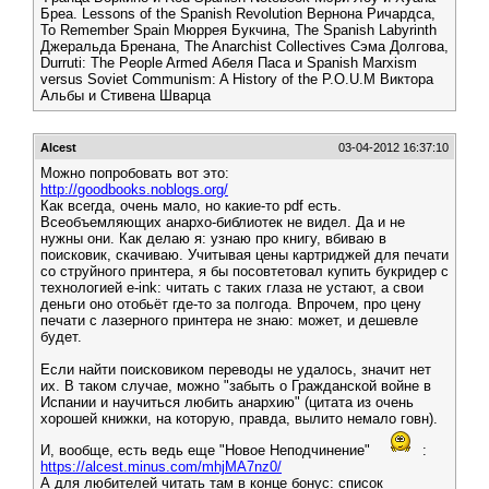
Бреа. Lessons of the Spanish Revolution Вернона Ричардса,
To Remember Spain Мюррея Букчина, The Spanish Labyrinth
Джеральда Бренана, The Anarchist Collectives Сэма Долгова,
Durruti: The People Armed Абеля Паса и Spanish Marxism
versus Soviet Communism: A History of the P.O.U.M Виктора
Альбы и Стивена Шварца
Alcest
03-04-2012 16:37:10
Можно попробовать вот это:
http://goodbooks.noblogs.org/
Как всегда, очень мало, но какие-то pdf есть.
Всеобъемляющих анархо-библиотек не видел. Да и не
нужны они. Как делаю я: узнаю про книгу, вбиваю в
поисковик, скачиваю. Учитывая цены картриджей для печати
со струйного принтера, я бы посовтетовал купить букридер с
технологией e-ink: читать с таких глаза не устают, а свои
деньги оно отобьёт где-то за полгода. Впрочем, про цену
печати с лазерного принтера не знаю: может, и дешевле
будет.
Если найти поисковиком переводы не удалось, значит нет
их. В таком случае, можно "забыть о Гражданской войне в
Испании и научиться любить анархию" (цитата из очень
хорошей книжки, на которую, правда, вылито немало говн).
И, вообще, есть ведь еще "Новое Неподчинение"
:
https://alcest.minus.com/mhjMA7nz0/
А для любителей читать там в конце бонус: список