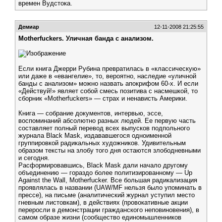
времен Вудстока.
Демиар
12-11-2008 21:25:55
Motherfuckers. Уличная банда с анализом.
Если книга Джерри Рубина превратилась в «классическую»
или даже в «евангелие», то, вероятно, наследие «уличной
банды с анализом» можно назвать апокрифом 60-х. И если
«Действуй!» являет собой смесь позитива с насмешкой, то
сборник «Motherfuckers» — страх и ненависть Америки.
Книга — собрание документов, интервью, эссе,
воспоминаний абсолютно разных людей. Ее первую часть
составляет полный перевод всех выпусков подпольного
журнала Black Mask, издававшегося одноименной
группировкой радикальных художников. Удивительным
образом тексты на злобу того дня остаются злободневными
и сегодня.
Расформировавшись, Black Mask дали начало другому
объединению — гораздо более политизированному — Up
Against the Wall, Motherfucker. Все большая радикализация
проявлялась в названии (UAW/MF нельзя было упоминать в
прессе), на письме (аналитический журнал уступил место
гневным листовкам), в действиях (провокативные акции
переросли в демонстрации гражданского неповиновения), в
самом образе жизни (сообщество единомышленников