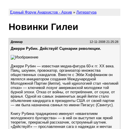
Единый Форум Анархистов - Архив
»
Литература
Новинки Гилеи
Демиар
12-11-2008 21:25:28
Джерри Рубин. Действуй! Сценарии революции.
Джерри Рубин — известная медиа-фигура 60-х гг. ХХ века.
Паяц, шоумен, провокатор, организатор множества
общественных скандалов. Вместе с Эбби Хоффманом он
являлся инициатором создания Международной
Молодежной Партии (йиппи), чьей идеологией стал «великий
отказ» — ключевой лозунг американской молодежи той
бурной эпохи. Отказ от войны, от потребления, от скуки, от
вранья. Одной из самых знаменитых акций йиппи стало
объявление кандидата в президенты США от своей партии
— им была назначена свинья по имени Пигасус (Свинтус).
Книгу Рубина традиционно именуют «евангелием
молодежного бунтарства» — в ней он выступил как яркий
теоретик, прекрасный рассказчик, остроумный шутник.
«Действуй!» — прославленная сага о надеждах и мечтах