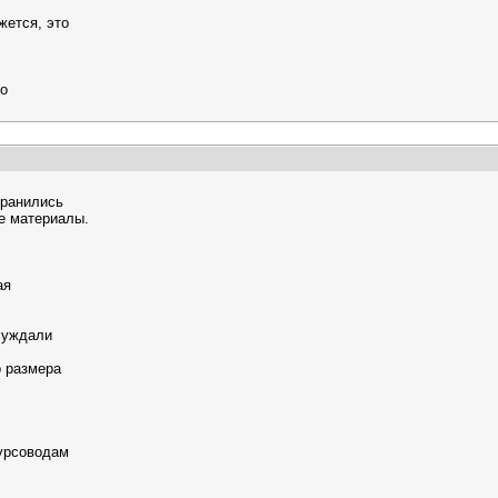
жется, это
но
хранились
ые материалы.
ая
бсуждали
о размера
курсоводам