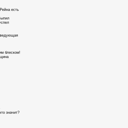
 Рейна есть
Выпил
успел
заведующая
с
им блеском!
нщина
ю
это значит?