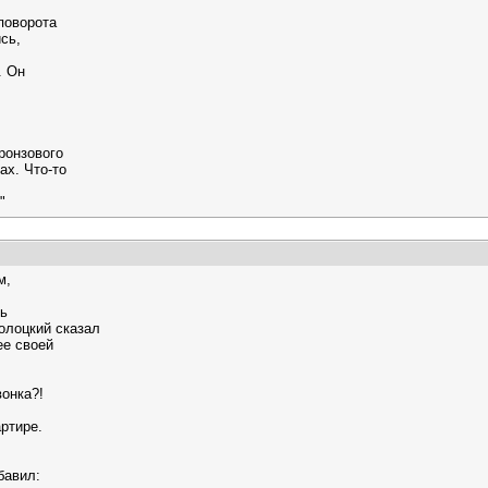
поворота
сь,
. Он
ронзового
ах. Что-то
"
м,
сь
олоцкий сказал
ее своей
вонка?!
ртире.
бавил: