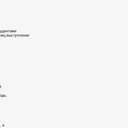
тудентами
нец выступление
й
здь,
, я