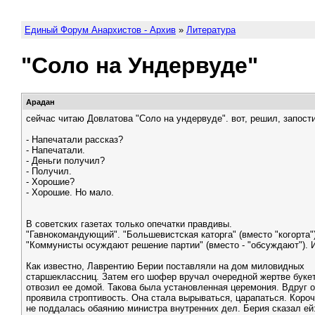
Единый Форум Анархистов - Архив
»
Литература
"Соло на Ундервуде"
Арадан
сейчас читаю Довлатова "Соло на ундервуде". вот, решил, запос
- Напечатали рассказ?
- Напечатали.
- Деньги получил?
- Получил.
- Хорошие?
- Хорошие. Но мало.
В советских газетах только опечатки правдивы.
"Гавнокомандующий". "Большевистская каторга" (вместо "когорта")
"Коммунисты осуждают решение партии" (вместо - "обсуждают"). И
Как известно, Лаврентию Берии поставляли на дом миловидных
старшеклассниц. Затем его шофер вручал очередной жертве букет
отвозил ее домой. Такова была установленная церемония. Вдруг о
проявила строптивость. Она стала вырываться, царапаться. Короч
не поддалась обаянию министра внутренних дел. Берия сказал ей