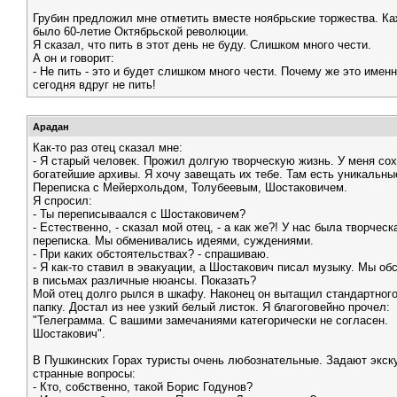
Грубин предложил мне отметить вместе ноябрьские торжества. Ка
было 60-летие Октябрьской революции.
Я сказал, что пить в этот день не буду. Слишком много чести.
А он и говорит:
- Не пить - это и будет слишком много чести. Почему же это имен
сегодня вдруг не пить!
Арадан
Как-то раз отец сказал мне:
- Я старый человек. Прожил долгую творческую жизнь. У меня со
богатейшие архивы. Я хочу завещать их тебе. Там есть уникальн
Переписка с Мейерхольдом, Толубеевым, Шостаковичем.
Я спросил:
- Ты переписываался с Шостаковичем?
- Естественно, - сказал мой отец, - а как же?! У нас была творческ
переписка. Мы обменивались идеями, суждениями.
- При каких обстоятельствах? - спрашиваю.
- Я как-то ставил в эвакуации, а Шостакович писал музыку. Мы о
в письмах различные нюансы. Показать?
Мой отец долго рылся в шкафу. Наконец он вытащил стандартног
папку. Достал из нее узкий белый листок. Я благоговейно прочел:
"Телеграмма. С вашими замечаниями категорически не согласен.
Шостакович".
В Пушкинских Горах туристы очень любознательные. Задают экс
странные вопросы:
- Кто, собственно, такой Борис Годунов?