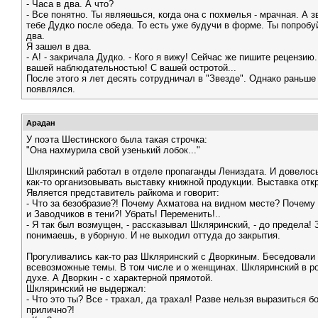
- Часа в два. А что?
- Все понятно. Ты являешься, когда она с похмелья - мрачная. А з
тебе Дудко после обеда. То есть уже будучи в форме. Ты попробу
два.
Я зашел в два.
- А! - закричала Дудко. - Кого я вижу! Сейчас же пишите рецензию.
вашей наблюдательностью! С вашей остротой...
После этого я лет десять сотрудничал в "Звезде". Однако раньше
появлялся.
Арадан
У поэта Шестинского была такая строчка:
"Она нахмурила свой узенький лобок..."
Шкляринский работал в отделе пропаганды Лениздата. И довелос
как-то организовывать выставку книжной продукции. Выставка отк
Является представитель райкома и говорит:
- Что за безобразие?! Почему Ахматова на видном месте? Почему
и Заводчиков в тени?! Убрать! Переменить!..
- Я так был возмущен, - рассказывал Шкляринский, - до предела! 
понимаешь, в уборную. И не выходил оттуда до закрытия.
Прогуливались как-то раз Шкляринский с Дворкиным. Беседовали
всевозможные темы. В том числе и о женщинах. Шкляринский в р
духе. А Дворкин - с характерной прямотой.
Шкляринский не выдержал:
- Что это ты? Все - трахал, да трахал! Разве нельзя выразиться б
прилично?!