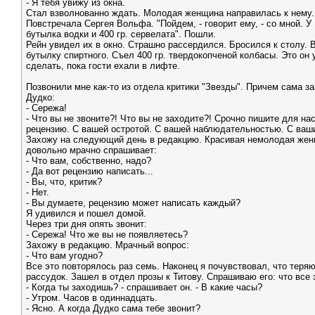
- Я тебя увижу из окна.
Стал взволнованно ждать. Молодая женщина направилась к нему.
Повстречала Сергея Вольфа. "Пойдем, - говорит ему, - со мной. У
бутылка водки и 400 гр. сервелата". Пошли.
Рейн увидел их в окно. Страшно рассердился. Бросился к столу. 
бутылку спиртного. Съел 400 гр. твердокопченой колбасы. Это он 
сделать, пока гости ехали в лифте.
Позвонили мне как-то из отдела критики "Звезды". Причем сама 
Дудко:
- Сережа!
- Что вы не звоните?! Что вы не заходите?! Срочно пишите для на
рецензию. С вашей остротой. С вашей наблюдательностью. С ваш
Захожу на следующий день в редакцию. Красивая немолодая же
довольно мрачно спрашивает:
- Что вам, собственно, надо?
- Да вот рецензию написать...
- Вы, что, критик?
- Нет.
- Вы думаете, рецензию может написать каждый?
Я удивился и пошел домой.
Через три дня опять звонит:
- Сережа! Что же вы не появляетесь?
Захожу в редакцию. Мрачный вопрос:
- Что вам угодно?
Все это повторялось раз семь. Наконец я почувствовал, что теря
рассудок. Зашел в отдел прозы к Титову. Спрашиваю его: что все 
- Когда ты заходишь? - спрашивает он. - В какие часы?
- Утром. Часов в одиннадцать.
- Ясно. А когда Дудко сама тебе звонит?