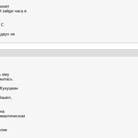
вонит
й зайди часа в
 С
 двух не
ь ему
рылась.
 Кукушкин
Зашел,
 на
омантическом
олее