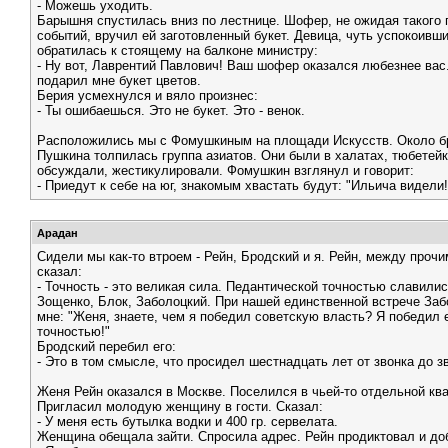
- Можешь уходить.
Барышня спустилась вниз по лестнице. Шофер, не ожидая такого 
событий, вручил ей заготовленный букет. Девица, чуть успокоивши
обратилась к стоящему на балконе министру:
- Ну вот, Лаврентий Павлович! Ваш шофер оказался любезнее вас
подарил мне букет цветов.
Берия усмехнулся и вяло произнес:
- Ты ошибаешься. Это не букет. Это - венок.
Расположились мы с Фомушкиным на площади Искусств. Около б
Пушкина толпилась группа азиатов. Они были в халатах, тюбетейк
обсуждали, жестикулировали. Фомушкин взглянул и говорит:
- Приедут к себе на юг, знакомым хвастать будут: "Ильича видели!
Арадан
Сидели мы как-то втроем - Рейн, Бродский и я. Рейн, между прочи
сказал:
- Точность - это великая сила. Педантической точностью славили
Зощенко, Блок, Заболоцкий. При нашей единственной встрече Заб
мне: "Женя, знаете, чем я победил советскую власть? Я победил 
точностью!"
Бродский перебил его:
- Это в том смысле, что просидел шестнадцать лет от звонка до з
Женя Рейн оказался в Москве. Поселился в чьей-то отдельной ква
Пригласил молодую женщину в гости. Сказал:
- У меня есть бутылка водки и 400 гр. сервелата.
Женщина обещала зайти. Спросила адрес. Рейн продиктовал и до