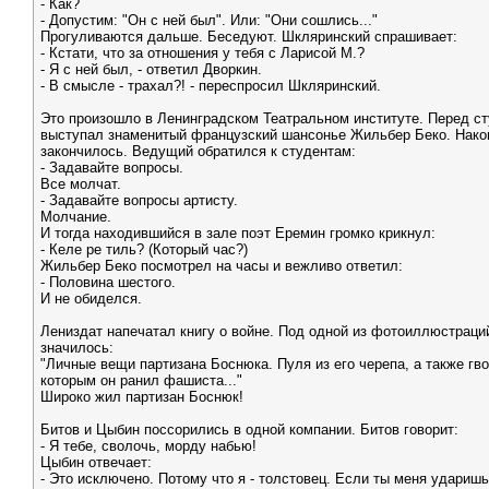
- Как?
- Допустим: "Он с ней был". Или: "Они сошлись..."
Прогуливаются дальше. Беседуют. Шкляринский спрашивает:
- Кстати, что за отношения у тебя с Ларисой М.?
- Я с ней был, - ответил Дворкин.
- В смысле - трахал?! - переспросил Шкляринский.
Это произошло в Ленинградском Театральном институте. Перед с
выступал знаменитый французский шансонье Жильбер Беко. Нако
закончилось. Ведущий обратился к студентам:
- Задавайте вопросы.
Все молчат.
- Задавайте вопросы артисту.
Молчание.
И тогда находившийся в зале поэт Еремин громко крикнул:
- Келе ре тиль? (Который час?)
Жильбер Беко посмотрел на часы и вежливо ответил:
- Половина шестого.
И не обиделся.
Лениздат напечатал книгу о войне. Под одной из фотоиллюстраци
значилось:
"Личные вещи партизана Боснюка. Пуля из его черепа, а также гво
которым он ранил фашиста..."
Широко жил партизан Боснюк!
Битов и Цыбин поссорились в одной компании. Битов говорит:
- Я тебе, сволочь, морду набью!
Цыбин отвечает:
- Это исключено. Потому что я - толстовец. Если ты меня ударишь