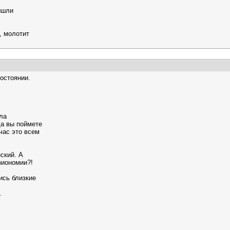
ышли
, молотит
остоянии.
ла
да вы поймете
час это всем
ский. А
изиономии?!
ись близкие
.