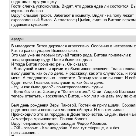
подставлю другую щеку.
Гости слегка успокоились. Видят, что драка едва ли состоится. В
курить на балкон.
Вдруг слышал грохот. Забегают в комнату. Видят - на полу лежит
окровавленный Битов. А толстовец Цыбин, сидя на Битове верхом
пудовыми кулаками.
Арадан
В молодости Битов держался агрессивно. Особенно в нетрезвом с
Как-то раз он ударил Вознесенского.
Это был уже не первый случай такого рода. Битова привлекли к
товарищескому суду. Плохи были его дела.
И тогда Битов произнес речь. Он сказал:
- Выслушайте меня и примите объективное решение. Только снача
выслушайте, как было дело. Я расскажу, как это случилось, и тог
меня. А следовательно - простите. Потому что я не виноват. И сей
будет ясно. Главное, выслушайте, как было дело.
- Ну, и как было дело? - поинтересовались судьи.
- Дело было так. Захожу в "Континенталь". Стоит Андрей Вознесен
теперь ответьте, - воскликнул Битов, - мог ли я не дать ему по ф
Был день рождения Веры Пановой. Гостей не приглашали. Собрал
родственники и несколько человек обслуги. И я в том числе.
Происходило это за городом, в Доме творчества. Сидим, пьем чай
Атмосфера мрачноватая. Панова болеет.
Вдруг открывается дверь, заходит Федор Абрамов.
- Ой! - говорит. - Как неудобно. У вас тут сборище, а я без
приглашения...