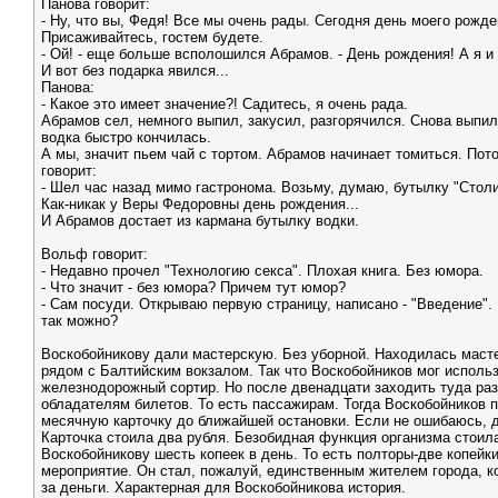
Панова говорит:
- Ну, что вы, Федя! Все мы очень рады. Сегодня день моего рожде
Присаживайтесь, гостем будете.
- Ой! - еще больше всполошился Абрамов. - День рождения! А я и 
И вот без подарка явился...
Панова:
- Какое это имеет значение?! Садитесь, я очень рада.
Абрамов сел, немного выпил, закусил, разгорячился. Снова выпил
водка быстро кончилась.
А мы, значит пьем чай с тортом. Абрамов начинает томиться. Пот
говорит:
- Шел час назад мимо гастронома. Возьму, думаю, бутылку "Столи
Как-никак у Веры Федоровны день рождения...
И Абрамов достает из кармана бутылку водки.
Вольф говорит:
- Недавно прочел "Технологию секса". Плохая книга. Без юмора.
- Что значит - без юмора? Причем тут юмор?
- Сам посуди. Открываю первую страницу, написано - "Введение".
так можно?
Воскобойникову дали мастерскую. Без уборной. Находилась маст
рядом с Балтийским вокзалом. Так что Воскобойников мог исполь
железнодорожный сортир. Но после двенадцати заходить туда р
обладателям билетов. То есть пассажирам. Тогда Воскобойников 
месячную карточку до ближайшей остановки. Если не ошибаюсь, 
Карточка стоила два рубля. Безобидная функция организма стоил
Воскобойникову шесть копеек в день. То есть полторы-две копейки
мероприятие. Он стал, пожалуй, единственным жителем города, 
за деньги. Характерная для Воскобойникова история.