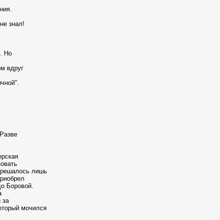
ния.
не знал!
. Но
ом вдруг
чной".
 Разве
ерская
зовать
азрешалось лишь
приобрел
до Боровой.
а
 за
который мочился