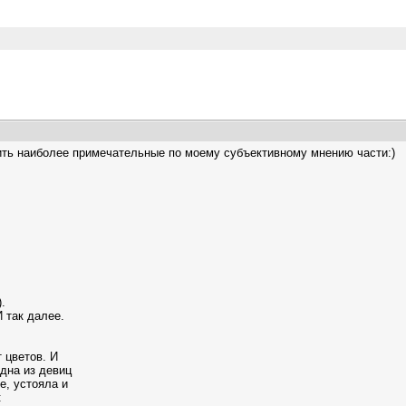
тить наиболее примечательные по моему субъективному мнению части:)
.
 так далее.
 цветов. И
дна из девиц
е, устояла и
: