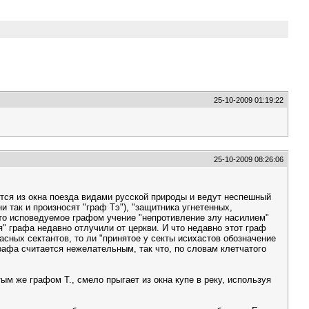
25-10-2009 01:19:22
25-10-2009 08:26:06
ся из окна поезда видами русской природы и ведут неспешный
 так и произносят "граф Тэ"), "защитника угнетенных,
Что исповедуемое графом учение "непротивление злу насилием"
" графа недавно отлучили от церкви. И что недавно этот граф
асных сектантов, то ли "принятое у секты исихастов обозначение
афа считается нежелательным, так что, по словам клетчатого
ым же графом Т., смело прыгает из окна купе в реку, используя