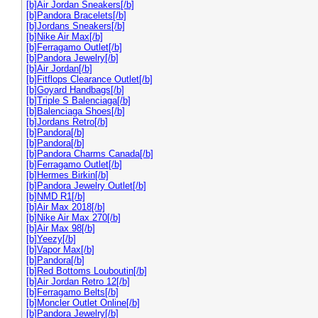
[b]Air Jordan Sneakers[/b]
[b]Pandora Bracelets[/b]
[b]Jordans Sneakers[/b]
[b]Nike Air Max[/b]
[b]Ferragamo Outlet[/b]
[b]Pandora Jewelry[/b]
[b]Air Jordan[/b]
[b]Fitflops Clearance Outlet[/b]
[b]Goyard Handbags[/b]
[b]Triple S Balenciaga[/b]
[b]Balenciaga Shoes[/b]
[b]Jordans Retro[/b]
[b]Pandora[/b]
[b]Pandora[/b]
[b]Pandora Charms Canada[/b]
[b]Ferragamo Outlet[/b]
[b]Hermes Birkin[/b]
[b]Pandora Jewelry Outlet[/b]
[b]NMD R1[/b]
[b]Air Max 2018[/b]
[b]Nike Air Max 270[/b]
[b]Air Max 98[/b]
[b]Yeezy[/b]
[b]Vapor Max[/b]
[b]Pandora[/b]
[b]Red Bottoms Louboutin[/b]
[b]Air Jordan Retro 12[/b]
[b]Ferragamo Belts[/b]
[b]Moncler Outlet Online[/b]
[b]Pandora Jewelry[/b]