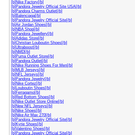
[b]Nike Factory[/b]
[b]Pandora Jewelry Official Site USA[/b]
[b]Pandora Charms Outlet[/b]
[b]Balenciaga[/b]
[b]Pandora Jewelry Official Site[/b]
[b]Air Jordan Shoes[/b]
[b]NBA Shop[/b]
[b]Pandora Jewellery[/b]
[b]Adidas Store[/b]
[b]Christian Louboutin Shoes[/b]
[b]Ultraboost[/b]
[b]NMD[/b]
[b]Puma Outlet Store[/b]
[b]Pandora Outlet[/b]
[b]Nike Running Shoes For Men[/b]
[b]MLB Jerseys[/b]
[b]NFL Jerseys[/b]
[b]Pandora Jewelry[/b]
[b]Nike Cortez[/b]
[b]Louboutin Shoes[/b]
[b]Ferragamo[/b]
[b]Red Bottom Shoes[/b]
[b]Nike Outlet Store Online[/b]
[b]New NFL Jerseys[/b]
[b]Nike Shoes[/b]
[b]Nike Air Max 270[/b]
[b]Pandora Jewelry Official Site[/b]
[b]Kyrie Shoes[/b]
[b]Valentino Shoes[/b]
[b]Pandora Jewelry Official Site[/b]