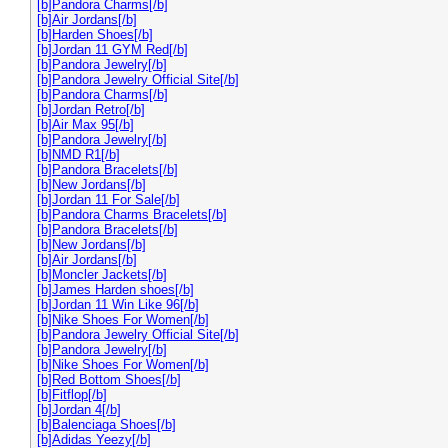
[b]Pandora Charms[/b]
[b]Air Jordans[/b]
[b]Harden Shoes[/b]
[b]Jordan 11 GYM Red[/b]
[b]Pandora Jewelry[/b]
[b]Pandora Jewelry Official Site[/b]
[b]Pandora Charms[/b]
[b]Jordan Retro[/b]
[b]Air Max 95[/b]
[b]Pandora Jewelry[/b]
[b]NMD R1[/b]
[b]Pandora Bracelets[/b]
[b]New Jordans[/b]
[b]Jordan 11 For Sale[/b]
[b]Pandora Charms Bracelets[/b]
[b]Pandora Bracelets[/b]
[b]New Jordans[/b]
[b]Air Jordans[/b]
[b]Moncler Jackets[/b]
[b]James Harden shoes[/b]
[b]Jordan 11 Win Like 96[/b]
[b]Nike Shoes For Women[/b]
[b]Pandora Jewelry Official Site[/b]
[b]Pandora Jewelry[/b]
[b]Nike Shoes For Women[/b]
[b]Red Bottom Shoes[/b]
[b]Fitflop[/b]
[b]Jordan 4[/b]
[b]Balenciaga Shoes[/b]
[b]Adidas Yeezy[/b]