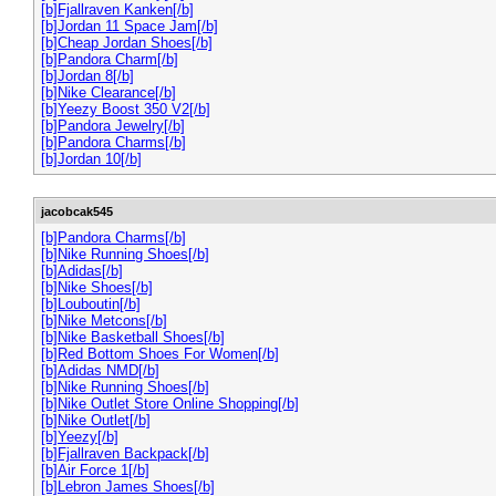
[b]Fjallraven Kanken[/b]
[b]Jordan 11 Space Jam[/b]
[b]Cheap Jordan Shoes[/b]
[b]Pandora Charm[/b]
[b]Jordan 8[/b]
[b]Nike Clearance[/b]
[b]Yeezy Boost 350 V2[/b]
[b]Pandora Jewelry[/b]
[b]Pandora Charms[/b]
[b]Jordan 10[/b]
jacobcak545
[b]Pandora Charms[/b]
[b]Nike Running Shoes[/b]
[b]Adidas[/b]
[b]Nike Shoes[/b]
[b]Louboutin[/b]
[b]Nike Metcons[/b]
[b]Nike Basketball Shoes[/b]
[b]Red Bottom Shoes For Women[/b]
[b]Adidas NMD[/b]
[b]Nike Running Shoes[/b]
[b]Nike Outlet Store Online Shopping[/b]
[b]Nike Outlet[/b]
[b]Yeezy[/b]
[b]Fjallraven Backpack[/b]
[b]Air Force 1[/b]
[b]Lebron James Shoes[/b]