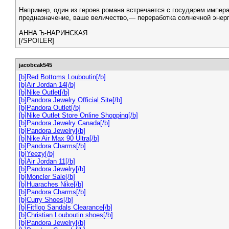
Например, один из героев романа встречается с государем импера
предназначение, ваше величество,— переработка солнечной энергии
АННА Ъ-НАРИНСКАЯ
[/SPOILER]
jacobcak545
[b]Red Bottoms Louboutin[/b]
[b]Air Jordan 14[/b]
[b]Nike Outlet[/b]
[b]Pandora Jewelry Official Site[/b]
[b]Pandora Outlet[/b]
[b]Nike Outlet Store Online Shopping[/b]
[b]Pandora Jewelry Canada[/b]
[b]Pandora Jewelry[/b]
[b]Nike Air Max 90 Ultra[/b]
[b]Pandora Charms[/b]
[b]Yeezy[/b]
[b]Air Jordan 11[/b]
[b]Pandora Jewelry[/b]
[b]Moncler Sale[/b]
[b]Huaraches Nike[/b]
[b]Pandora Charms[/b]
[b]Curry Shoes[/b]
[b]Fitflop Sandals Clearance[/b]
[b]Christian Louboutin shoes[/b]
[b]Pandora Jewelry[/b]