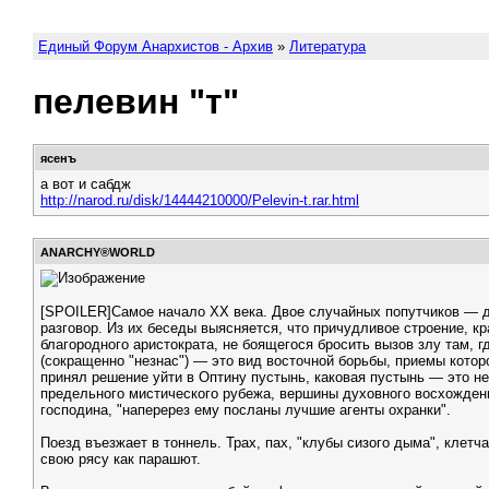
Единый Форум Анархистов - Архив
»
Литература
пелевин "т"
ясенъ
а вот и сабдж
http://narod.ru/disk/14444210000/Pelevin-t.rar.html
АNARCHY®WORLD
[SPOILER]Самое начало ХХ века. Двое случайных попутчиков — д
разговор. Из их беседы выясняется, что причудливое строение, к
благородного аристократа, не боящегося бросить вызов злу там,
(сокращенно "незнас") — это вид восточной борьбы, приемы котор
принял решение уйти в Оптину пустынь, каковая пустынь — это не 
предельного мистического рубежа, вершины духовного восхождени
господина, "наперерез ему посланы лучшие агенты охранки".
Поезд въезжает в тоннель. Трах, пах, "клубы сизого дыма", клетч
свою рясу как парашют.