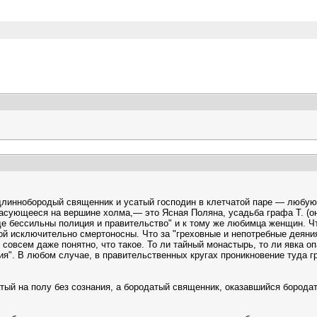
линнобородый священник и усатый господин в клетчатой паре — любуют
расующееся на вершине холма,— это Ясная Поляна, усадьба графа Т. (они
 где бессильны полиция и правительство" и к тому же любимца женщин. 
ой исключительно смертоносны. Что за "греховные и непотребные деяния
совсем даже понятно, что такое. То ли тайный монастырь, то ли явка оп
я". В любом случае, в правительственных кругах проникновение туда гр
атый на полу без сознания, а бородатый священник, оказавшийся бородат