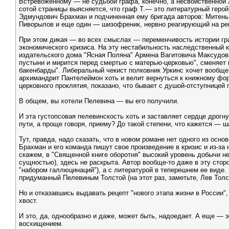
Встревоженному — не судьбой графа, конечно, а несвойственной
сотой страницы выясняется, что граф Т.— это литературный герой
Эдмундович Брахман и подчиненная ему бригада авторов: Митеньк
Пиворылов и еще один — шизофреник, нервно реагирующий на реце
При этом дикая — во всех смыслах — переменчивость истории граф
экономического кризиса. На эту нестабильность наследственный 
издательского дома "Ясная Поляна" Армена Вагитовича Максудова
пустыни и мирится перед смертью с матерью-церковью", сменяет
бакенбарды". Либеральный чекист полковник Уркинс хочет вообще 
архимандрит Пантелеймон хоть и велит вернуться к книжному фор
церковного проклятия, показано, что бывает с душой-отступницей 
В общем, вы хотели Пелевина — вы его получили.
И эта густопсовая пелевинскость хоть и заставляет сердце дрогн
пути, а проще говоря, приему? До такой степени, что кажется — ш
Тут, правда, надо сказать, что в новом романе нет одного из ос
Брахман и его команда пишут свое произведение в кризис и из-за н
скажем, в "Священной книге оборотня" высокий уровень добычи н
сущностью), здесь не раскрыта. Автор вообще-то даже в эту стор
"набором галлюцинаций"), а с литературой в теперешнем ее виде.
придуманный Пелевиным Толстой (на этот раз, заметьте, Лев Толст
Но и отказавшись выдавать рецепт "нового этапа жизни в России"
хвост.
И это, да, однообразно и даже, может быть, надоедает. А еще — э
восхищением.