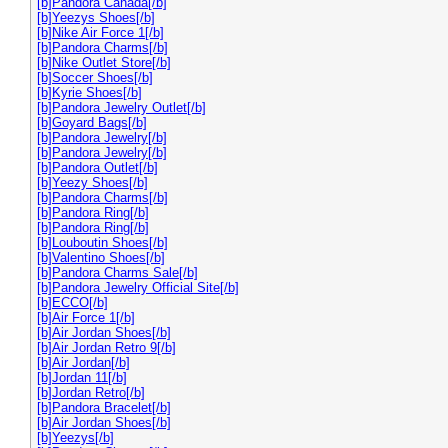
[b]Pandora Canada[/b]
[b]Yeezys Shoes[/b]
[b]Nike Air Force 1[/b]
[b]Pandora Charms[/b]
[b]Nike Outlet Store[/b]
[b]Soccer Shoes[/b]
[b]Kyrie Shoes[/b]
[b]Pandora Jewelry Outlet[/b]
[b]Goyard Bags[/b]
[b]Pandora Jewelry[/b]
[b]Pandora Jewelry[/b]
[b]Pandora Outlet[/b]
[b]Yeezy Shoes[/b]
[b]Pandora Charms[/b]
[b]Pandora Ring[/b]
[b]Pandora Ring[/b]
[b]Louboutin Shoes[/b]
[b]Valentino Shoes[/b]
[b]Pandora Charms Sale[/b]
[b]Pandora Jewelry Official Site[/b]
[b]ECCO[/b]
[b]Air Force 1[/b]
[b]Air Jordan Shoes[/b]
[b]Air Jordan Retro 9[/b]
[b]Air Jordan[/b]
[b]Jordan 11[/b]
[b]Jordan Retro[/b]
[b]Pandora Bracelet[/b]
[b]Air Jordan Shoes[/b]
[b]Yeezys[/b]