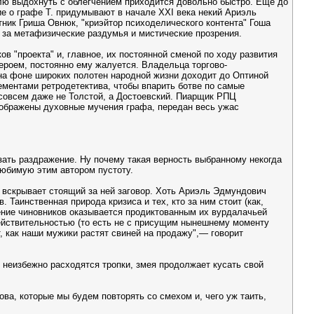
лю выдохнуть с облегчением приходится довольно быстро. Еще до
ие о графе Т. придумывают в начале XXI века некий Ариэль
ник Гриша Овнюк, "криэйтор психоделического контента" Гоша
 за метафизические раздумья и мистические прозрения.
в "проекта" и, главное, их постоянной сменой по ходу развития
ероем, постоянно ему жалуется. Владельца торгово-
 на фоне широких полотен народной жизни доходит до Оптиной
ментами ретродетектива, чтобы впарить ботве по самые
й совсем даже не Толстой, а Достоевский. Пиарщик РПЦ
изображены духовные мучения графа, передан весь ужас
азать раздражение. Ну почему такая верность выбранному некогда
 любимую этим автором пустоту.
е вскрывает стоящий за ней заговор. Хоть Ариэль Эдмундович
 Таинственная природа кризиса и тех, кто за ним стоит (как,
ение чиновников оказывается продиктованным их вурдалачьей
 действительностью (то есть не с присущим нынешнему моменту
, как наши мужики растят свиней на продажу",— говорит
у неизбежно расходятся тропки, змея продолжает кусать свой
ова, которые мы будем повторять со смехом и, чего уж таить,