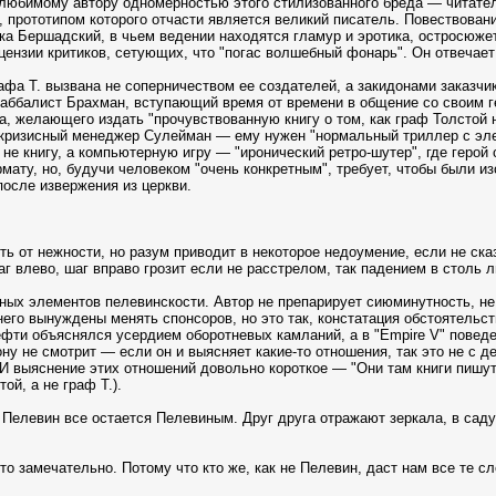
 любимому автору одномерностью этого стилизованного бреда — читате
, прототипом которого отчасти является великий писатель. Повествован
а Бершадский, в чьем ведении находятся гламур и эротика, остросюжет
нзии критиков, сетующих, что "погас волшебный фонарь". Он отвечает
а Т. вызвана не соперничеством ее создателей, а закидонами заказчико
каббалист Брахман, вступающий время от времени в общение со своим г
, желающего издать "прочувствованную книгу о том, как граф Толстой
 кризисный менеджер Сулейман — ему нужен "нормальный триллер с эле
не книгу, а компьютерную игру — "иронический ретро-шутер", где геро
мату, но, будучи человеком "очень конкретным", требует, чтобы были 
после извержения из церкви.
уть от нежности, но разум приводит в некоторое недоумение, если не ск
аг влево, шаг вправо грозит если не расстрелом, так падением в столь
новных элементов пелевинскости. Автор не препарирует сиюминутность, н
его вынуждены менять спонсоров, но это так, констатация обстоятельств.
ефти объяснялся усердием оборотневых камланий, а в "Empire V" повед
ону не смотрит — если он и выясняет какие-то отношения, так это не с
 И выяснение этих отношений довольно короткое — "Они там книги пишут
ой, а не граф Т.).
, Пелевин все остается Пелевиным. Друг друга отражают зеркала, в сад
то замечательно. Потому что кто же, как не Пелевин, даст нам все те сл