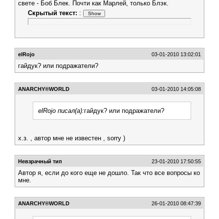
свете - Боб Блек. Почти как Марлей, только Блэк.
Скрытый текст:
:
elRojo
03-01-2010 13:02:01
гайдук? или подражатели?
АNARCHY®WORLD
03-01-2010 14:05:08
elRojo писал(а):
гайдук? или подражатели?
х.з. , автор мне не известен , sorry )
Невзрачный тип
23-01-2010 17:50:55
Автор я, если до кого еще не дошло. Так что все вопросы ко
мне.
АNARCHY®WORLD
26-01-2010 08:47:39