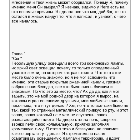
мгновения и твоя жизнь может оборвался. Почему Я, почему
именно меня Он выбрал? Я незнаю, видимо у Него есть на
это весомые причины. Я сделал все что мог, дай бог, те кто
остался в живых найдут то, что я написал, и узнают, с чего
все началось.
Глава 1
"Сон"
Небольшую улицу освещали всего три ксеноновых лампы,
их яркий свет освещал почему то только определенный
участок земли, на котором как раз стоял я. Что то в этом
месте было очень знакомо, но я не мог вспомнить что
именно, эти старые покрытые ржавчиной качели, грязная
заброшенная беседка, все это было очень близким и
знакомым. Но что это за место, что? Ах да да, как я мог
забыть, это же мой родной двор на котором я вырос, на
котором играл со своими друзьями, мои любимые качели,
песочница, что я тут делаю ? Хм, но что то все-таки было не
так, какой то странный металлический привкус во рту, и этот
запах, запах который не с чем не спутаешь, запах
разлагающейся плоти. На дворе стояла ночь, сверчки
звонко пели свою колыбельную, приятно заполняя
кромешную тьму. Я стоял тихо и беззвучно, не понимая
какого черта я тут делаю. Я стремительно начал
осматривать освещаемую лампами территорию, и вдруг