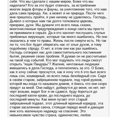
себя. Что мы сделали с нашим миром, Боже что мы
наделали? Кто за это будет отвечать, за истребление
многих видов флоры и фауны, за уничтожение того, что нам
дала сама природа. Хм, а может и не природа. После чего
мне пришлось пройти, я уже ничему не удивляюсь. Господь,
Дьявол о которых нам так долго толковала церковь,
призраки, духи. Мы думали это всего лишь сказки,
многочисленные предупреждения о конце света мы просто
не принимали в серьёз. Да и кто захочет послушать глупых
прибожных верующих, которые так много ошибались. Но они
оказались в чем то правы. Жизнь после смерти есть. Но так
ли то, что Бог будет оберегать нас от злых духов, и тому
подобному сброду. О нет, в этом они как раз ошиблись.
Господь сотворил нас для самостоятельного постижения
бытия, решения своих проблем. Я думаю он не рассчитывал
на такой ход событий. Кто мог подумать что люди смогут
открыть "ящик Пандоры"? Жалкие, ничтожные людишки
вмешались в дела Господа, и поплатились за это. О Боже,
как я хочу сейчас проснутся, как я хочу что б это был всего
лишь сон, кошмарный, но всего лишь безобидный сон. Сидя
в своём старом, заброшенном подвале, под горой руинов,
которой мы когда то называли домом, я боюсь что они скоро
придут за мной. Они найдут, доберутся до меня, но нет, нет
черт возьми, видит Бог я не сдамся, буду бороться до
последней капли крови, до последнего вздоха, до
последней минуты. Как меня пугает этот старый
заброшенный подвал, этот длинный мрачный коридор, эта
старая засаленная свеча, стоящая передо мной и дающая
мне хоть маленькую надежду на спасение. Это
невыносимое чувство страха, одиночество, любое