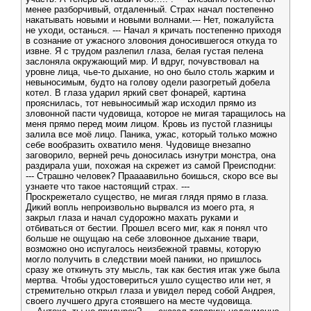
менее разборчивый, отдаленный. Страх начал постепенно
накатывать новыми и новыми волнами.--- Нет, пожалуйста
не уходи, останься. --- Начал я кричать постепенно приходя
в сознание от ужасного зловония доносившегося откуда то
извне. Я с трудом разлепил глаза, белая густая пелена
заслоняла окружающий мир. И вдруг, почувствовал на
уровне лица, чье-то дыхание, но оно было столь жарким и
невыносимым, будто на голову одели разогретый добела
котел. В глаза ударил яркий свет фонарей, картина
прояснилась, тот невыносимый жар исходил прямо из
зловонной пасти чудовища, которое не мигая таращилось на
меня прямо перед моим лицом. Кровь из пустой глазницы
залила все моё лицо. Паника, ужас, который только можно
себе вообразить охватило меня. Чудовище внезапно
заговорило, верней речь доносилась изнутри монстра, она
раздирала уши, похожая на скрежет из самой Преисподни:
--- Страшно человек? Праааавильно боишься, скоро все вы
узнаете что такое настоящий страх. ---
Проскрежетало существо, не мигая глядя прямо в глаза.
Дикий вопль непроизвольно вырвался из моего рта, я
закрыл глаза и начал судорожно махать руками и
отбиваться от бестии. Прошел всего миг, как я понял что
больше не ощущаю на себе зловонное дыхание твари,
возможно оно испугалось неизбежной травмы, которую
могло получить в следствии моей паники, но пришлось
сразу же откинуть эту мысль, так как бестия итак уже была
мертва. Чтобы удостовериться ушло существо или нет, я
стремительно открыл глаза и увидел перед собой Андрея,
своего лучшего друга стоявшего на месте чудовища.