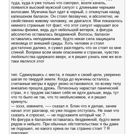
туда, куда я уже только что смотрел, возле качель,
появился высокий мужской силуэт с длинными черными
волосами. Мужчина был одет в черный, с откинутым назад
капюшоном балахон. Он стоял беззвучно, и абсолютно, не
свойственно живому человеку, не двигался. Мне показалось
немного странным тот факт, что этот силуэт нарушает все
законы физики, ведь дул небольшой ветерок, а фигура
абсолютно оставалась бездвижной. Волосы, балахон
оставались неподвижными, будто некая сила защищала
незкомца от внешней среды. Хоть человек и стоял
достаточно далеко, я сумел разглядеть что он стоит ко мне
спиной. Вопреки всем моим опасениям и страхам, чувство
любопытства одержало вверх, и я решил узнать кем же все-
таки являлся этот
тип. Сдвинувшись с места, я пошел к своей цели, уверенно
шагая по твердой земле. Когда до мужчины осталось
считанные метры я вдруг резко остановился, по всему телу
внезапно прошла дрожь. Потихоньку нарастал панический
страх, я с трудом заставил себя не идти дальше, ведь тут
что то было не так, что то необъяснимое, и я решил
крикнуть:
--- ээээ, извините, ----- сказал я. Блин что я делаю, зачем
начал этот разговор, но уже поздно отступать. Не зная что
сказать я спросил, --- не подскажите который час ?.
Но фигура в балахоне оставалась бездвижной, будто меня
рядом и небыло. При обычных обстоятельствах я бы даже
не подошел, но какого хрена он так странно стоит ? Я
повторил: