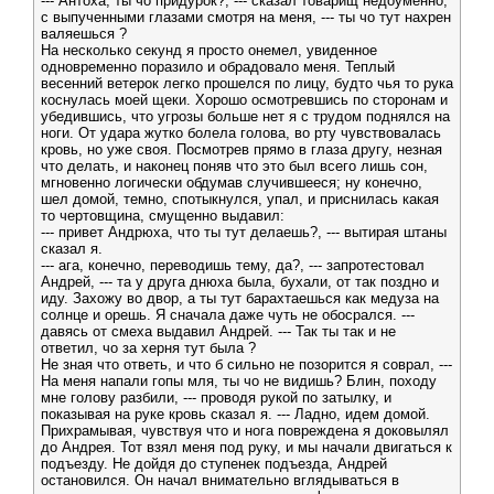
--- Антоха, ты чо придурок?, --- сказал товарищ недоуменно,
с выпученными глазами смотря на меня, --- ты чо тут нахрен
валяешься ?
На несколько секунд я просто онемел, увиденное
одновременно поразило и обрадовало меня. Теплый
весенний ветерок легко прошелся по лицу, будто чья то рука
коснулась моей щеки. Хорошо осмотревшись по сторонам и
убедившись, что угрозы больше нет я с трудом поднялся на
ноги. От удара жутко болела голова, во рту чувствовалась
кровь, но уже своя. Посмотрев прямо в глаза другу, незная
что делать, и наконец поняв что это был всего лишь сон,
мгновенно логически обдумав случившееся; ну конечно,
шел домой, темно, спотыкнулся, упал, и приснилась какая
то чертовщина, смущенно выдавил:
--- привет Андрюха, что ты тут делаешь?, --- вытирая штаны
сказал я.
--- ага, конечно, переводишь тему, да?, --- запротестовал
Андрей, --- та у друга днюха была, бухали, от так поздно и
иду. Захожу во двор, а ты тут барахтаешься как медуза на
солнце и орешь. Я сначала даже чуть не обосрался. ---
давясь от смеха выдавил Андрей. --- Так ты так и не
ответил, чо за херня тут была ?
Не зная что ответь, и что б сильно не позорится я соврал, ---
На меня напали гопы мля, ты чо не видишь? Блин, походу
мне голову разбили, --- проводя рукой по затылку, и
показывая на руке кровь сказал я. --- Ладно, идем домой.
Прихрамывая, чувствуя что и нога повреждена я доковылял
до Андрея. Тот взял меня под руку, и мы начали двигаться к
подъезду. Не дойдя до ступенек подъезда, Андрей
остановился. Он начал внимательно вглядываться в