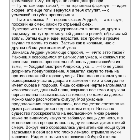
кромешную тьму, которую не освещали фонари.
--- Ну чо там еще такое?, --- не терпеливо фыркнул, --- идем
скорее, ато еще гопы вернутся и тебя отлупят. --- с
усмешкой на губах проговорил я.
--- Ты это слышал? --- нервно сказал Андрей, --- этот шум,
похожий на смех, какой то странный смех.
Чувствуя что не стоит задерживаться я потащил друга к
подъезду, но тут до моих ушей донесся резкий, обрывистый
вопль. Затем еще и еще, нарастая, все громче и громче
звучал то вопль то смех. Застыв как в копаные, нас с
другом обнял уже знакомый ужас.
Заикаясь Андрей умоляюще спросил, --- чччто этто такое?
Наконец я освободился от цепких лап ужаса, и крикнул изо
всех сил, сквозь пронзительный вопль доносившейся из
тьмы, --- Уходим! Быстрей Андрюха, ухо…. .---Но не успев
докричать предупреждение, я заметил какую то тень на
противоположной стороне улицы. Она плавно скользнула в
освещаемый участок двора и я заметил что эта фигура не
имеет образа и подобия. Лишь основные черты напоминали
человеческие, длинный плащ покрывал все тело и круглая
черная шляпа возвышалась на голове, но даже из далека
можно было рассмотреть фигуру. Мои ужасные
предположения подтвердились, все существо состояло из
дыма развивающегося под потоками ветра. Внезапно
существо проскрежетало на неслыханном мною раннее
языке по видимому какую то забавную вещь для него, и в
мгновение ока превратилось в одну из самых диких стихий -
смерч. Вокруг него образовалась удивительной мощи буря
засасывая в себя все что плохо лежало, отрывало куски
карнизов. Рядом с только что возникшей бурей стояла