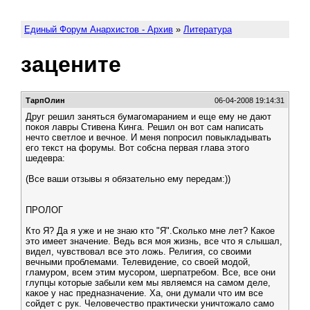
Единый Форум Анархистов - Архив
»
Литература
зацените
ТарпОлин
06-04-2008 19:14:31
Друг решил заняться бумагомаранием и еще ему не дают
покоя лавры Стивена Кинга. Решил он вот сам написать
нечто светлое и вечное. И меня попросил повыкладывать
его текст на форумы. Вот собсна первая глава этого
шедевра:
(Все ваши отзывы я обязательно ему передам:))
ПРОЛОГ
Кто Я? Да я уже и не знаю кто "Я".Сколько мне лет? Какое
это имеет значение. Ведь вся моя жизнь, все что я слышал,
видел, чувствовал все это ложь. Религия, со своими
вечными проблемами. Телевидение, со своей модой,
гламуром, всем этим мусором, шерпатребом. Все, все они
глупцы которые забыли кем мы являемся на самом деле,
какое у нас предназначение. Ха, они думали что им все
сойдет с рук. Человечество практически уничтожало само