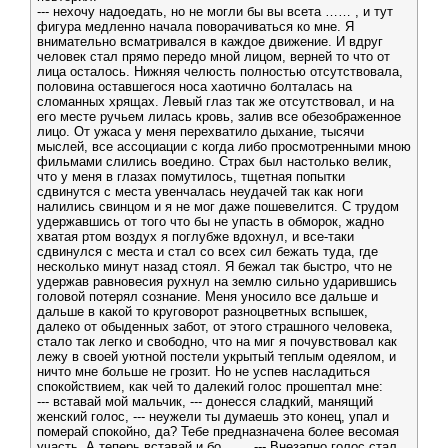
--- нехочу надоедать, но не могли бы вы всета …… , и тут
фигура медленно начала поворачиваться ко мне. Я
внимательно всматривался в каждое движение. И вдруг
человек стал прямо передо мной лицом, верней то что от
лица осталось. Нижняя челюсть полностью отсутствовала,
половина оставшегося носа хаотично болталась на
сломанных хрящах. Левый глаз так же отсутствовал, и на
его месте ручьем лилась кровь, залив все обезображенное
лицо. От ужаса у меня перехватило дыхание, тысячи
мыслей, все ассоциации с когда либо просмотренными мною
фильмами слились воедино. Страх был настолько велик,
что у меня в глазах помутилось, тщетная попытки
сдвинутся с места увенчалась неудачей так как ноги
налились свинцом и я не мог даже пошевелится. С трудом
удержавшись от того что бы не упасть в обморок, жадно
хватая ртом воздух я поглубже вдохнул, и все-таки
сдвинулся с места и стал со всех сил бежать туда, где
несколько минут назад стоял. Я бежал так быстро, что не
удержав равновесия рухнул на землю сильно ударившись
головой потерял сознание. Меня уносило все дальше и
дальше в какой то круговорот разноцветных вспышек,
далеко от обыденных забот, от этого страшного человека,
стало так легко и свободно, что на миг я почувствовал как
лежу в своей уютной постели укрытый теплым одеялом, и
ничто мне больше не грозит. Но не успев насладиться
спокойствием, как чей то далекий голос прошептал мне:
--- вставай мой мальчик, --- донесся сладкий, манящий
женский голос, --- неужели ты думаешь это конец, упал и
померай спокойно, да? Тебе предназначена более весомая
участь. А теперь вставай и бо….. . --- Внезапно голос стал