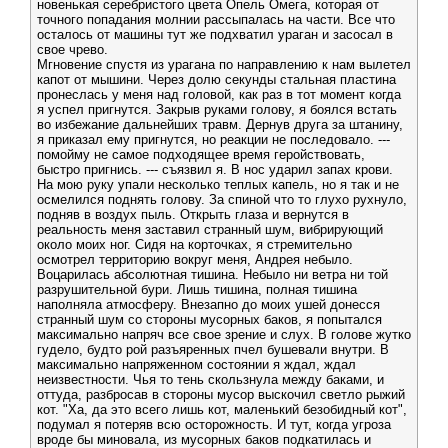
новенькая серебристого цвета Опель Омега, которая от
точного попадания молнии рассыпалась на части. Все что
осталось от машины тут же подхватил ураган и засосал в
свое чрево.
Мгновение спустя из урагана по направлению к нам вылетел
капот от мышини. Через долю секунды стальная пластина
пронеслась у меня над головой, как раз в тот момент когда
я успел пригнутся. Закрыв руками голову, я боялся встать
во избежание дальнейших травм. Дернув друга за штанину,
я приказал ему пригнутся, но реакции не последовало. ---
помойму не самое подходящее время геройствовать,
быстро пригнись. --- съязвил я. В нос ударил запах крови.
На мою руку упали несколько теплых капель, но я так и не
осмелился поднять голову. За спиной что то глухо рухнуло,
подняв в воздух пыль. Открыть глаза и вернутся в
реальность меня заставил странный шум, вибрирующий
около моих ног. Сидя на корточках, я стремительно
осмотрел территорию вокруг меня, Андрея небыло.
Воцарилась абсолютная тишина. Небыло ни ветра ни той
разрушительной бури. Лишь тишина, полная тишина
наполняла атмосферу. Внезапно до моих ушей донесся
странный шум со стороны мусорных баков, я попытался
максимально напряч все свое зрение и слух. В голове жутко
гудело, будто рой разъяренных пчел бушевали внутри. В
максимально напряженном состоянии я ждал, ждал
неизвестности. Чья то тень скользнула между баками, и
оттуда, разбросав в стороны мусор выскочил светло рыжий
кот. "Ха, да это всего лишь кот, маленький безобидный кот",
подумал я потеряв всю осторожность. И тут, когда угроза
вроде бы миновала, из мусорных баков подкатилась и