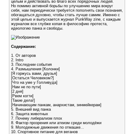
целым и действовать во благо всех порядочных людей.
Но помимо активной борьбы по улучшению мира вокруг
себя, нам периодически требуется пополнять свои познания,
обогащаться духовно, чтобы стать лучше самим. Именно с
этой целью и выпускается журнал PunkWay zine, с каждым
журналом все глубже копая в философию протеста,
идеологию панка и свободы.
Содержание:
1. От авторов
2. Intro
3. Последнии события
4. Размышления [Колонки]
[Я горжусь вами, друзья]
[Остаться Человеком?]
[Что на уме у Голливуда]
[Нам не по пути]
[2 дня]
[Рвем когти]
[Такие дела!]
[Начинающим панкам, анархистам, зинмейкерам]
5. Внешний вид панка
6. Защита животных
7. Почему либерализм плох
8. Фактор прозрения или атеизм среди молодёжи
9. Молодежные движения по отмашке...
10. Спортивное питание для веганов