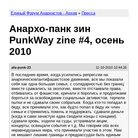
Единый Форум Анархистов - Архив
»
Пресса
Анархо-панк зин
PunkWay zine #4, осень
2010
afa-punk-23
11-10-2010 10:44:26
В последнее время, когда усилились репрессии на
анархическое/антифашистское движение, все мы показали
себя как одна большая семья, с солидарностью без границ:
вместе сражались за экологию, вместе отстаивали права,
отбивались от фашистов, кричали и боролись и продолжаем
бороться за освобождение социальных активистов, терпели
пытки и не сдавали своих собратьев. Когда кто-то попадал в
беду, все принимали это, как будто попал в беду их член
семьи и стремились помочь и поддержать: сдавали деньги
(когда и сами зачастую едва сводили концы с концами),
сдавали кровь, ходили на суды, устраивали акции,
концерты, освещали события и т.д. Мы говорим обо всех
неравнодушных мира, что принимали участие в этом. Нам
не мешают лишние границы и предрассудки быть единым