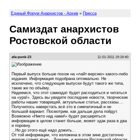
Единый Форум Анархистов - Архив
»
Пресса
Самиздат анархистов
Ростовской области
afa-punk-23
11-01-2011 19:18:40
Первый выпуск больше похож на «лайт-версию» какого-либо
издания. Информация подобрана оптимально. Не
исключено, что следующие выпуски будут такого же типа,
такие же по объёму.
Надеемся, что этот самиздат будет расходиться и читаться
на «ура!». Здесь вы увидите последние новости, творческие
работы наших товарищей, актуальные статьи, рассказы....
Получилось наверстать всё это в симпатичный и не
большой вариант. Посмотрим, как дальше дела пойдут.
Возможно «Никто над нами!» будет расширяться:
информации в целом станет больше, может эдак раза в два
и поровну.
...Но до этого ещё надо дожить...
От той информации, что изложена в этом зине достаточно
многое станет ясно... Думаем, и жители Ростовской области