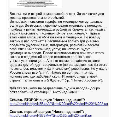
Вот вышел и второй номер нашей газеты. За эти почти два
месяца произошло много событий.
Во-первых, повысили тарифы по жилищно-коммунальным
услугам. Во-вторых, переименовали милицию в полицию,
прибрав к рукам миллиарды рублей из бюджета, т.е. наши с
вами налоговые отчисления. В-третьих, начался первый
этап капитализации образования и медицины. По новому
закону у нас останется бесплатным только три учебных
предмета (русский язык, литература, религия) и весьма
ограниченный список мед.услуг, на которые будут
громадные очереди. После окончательного принятия этого
закона в бюджетной сфере останется только выше
упомянутая полиция... А в это время в арабских странах
одна за другой идут социальные (не исламские, как бы этого
не хотелось властям и капиталистам) революции. Но у нас в
России снова все "спят". Никого не волнует, что нас
используют, как забойный скот. "И только лишь в моей
стране... алкоголизм и бл#дство!" (гр. "Ничего Хорошего").
Для тех же, кому не безразлична судьба народа - добро
пожаловать на страницы "Никто над нами!"
Скачать ВТОРОЙ выпуск "Никто над нами!":
http://ompldr.org/vN3B4eA/Nikto%20nad%20nami!%20#%202.rar
Скачать первый выпуск "Никто над нами!":
http://ompldr.org/vN3B5Mw/Nikto%20nad%20nami!.rar