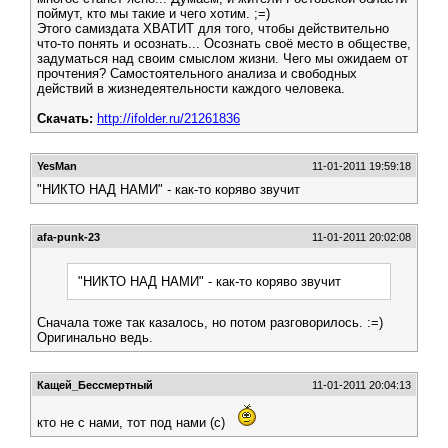
поймут, кто мы такие и чего хотим. ;=)
Этого самиздата ХВАТИТ для того, чтобы действительно
что-то понять и осознать... Осознать своё место в обществе,
задуматься над своим смыслом жизни. Чего мы ожидаем от
прочтения? Самостоятельного анализа и свободных
действий в жизнедеятельности каждого человека.
Скачать:
http://ifolder.ru/21261836
YesMan
11-01-2011 19:59:18
"НИКТО НАД НАМИ" - как-то коряво звучит
afa-punk-23
11-01-2011 20:02:08
"НИКТО НАД НАМИ" - как-то коряво звучит
Сначала тоже так казалось, но потом разговорилось. :=)
Оригинально ведь.
Кащей_Бессмертный
11-01-2011 20:04:13
кто не с нами, тот под нами (с)