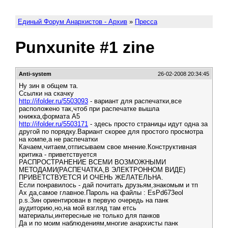
Единый Форум Анархистов - Архив
»
Пресса
Punxunite #1 zine
Anti-system
26-02-2008 20:34:45
Ну зин в общем та.
Ссылки на скачку
http://ifolder.ru/5503093
- вариант для распечатки,все
расположено так,чтоб при распечатке вышла
книжка,формата А5
http://ifolder.ru/5503171
- здесь просто страницы идут одна за
другой по порядку.Вариант скорее для простого просмотра
на компе,а не распечатки
Качаем,читаем,отписываем свое мнение.Конструктивная
критика - приветствуется
РАСПРОСТРАНЕНИЕ ВСЕМИ ВОЗМОЖНЫМИ
МЕТОДАМИ(РАСПЕЧАТКА,В ЭЛЕКТРОННОМ ВИДЕ)
ПРИВЕТСТВУЕТСЯ И ОЧЕНЬ ЖЕЛАТЕЛЬНА.
Если понравилось - дай почитать друзьям,знакомым и тп
Ах да,самое главное.Пароль на файлы : EsPd673eol
p.s.Зин ориентирован в первую очередь на панк
аудиторию,но,на мой взгляд там етсь
материалы,интересные не только для панков
Да и по моим наблюдениям,многие анархисты панк