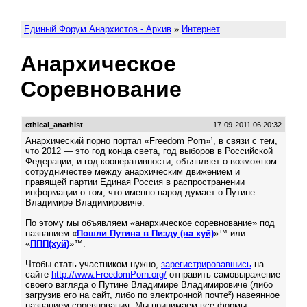
Единый Форум Анархистов - Архив
»
Интернет
Анархическое
Соревнование
ethical_anarhist
17-09-2011 06:20:32
Анархический порно портал «Freedom Porn»¹, в связи с тем,
что 2012 — это год конца света, год выборов в Российской
Федерации, и год кооперативности, объявляет о возможном
сотрудничестве между анархическим движением и
правящей партии Единая Россия в распространении
информации о том, что именно народ думает о Путине
Владимире Владимировиче.
По этому мы объявляем «анархическое соревнование» под
названием «
Пошли Путина в Пизду (на хуй)
»™ или
«
ППП(хуй)
»™.
Чтобы стать участником нужно,
зарегистрировавшись
на
сайте
http://www.FreedomPorn.org/
отправить самовыражение
своего взгляда о Путине Владимире Владимировиче (либо
загрузив его на сайт, либо по электронной почте²) навеянное
названием соревнования. Мы принимаем все формы