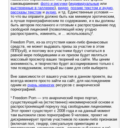
самовыражения:
фото и рисунки
(
индивидуальные
или
выстроенные в галлерею
),
видео
,
поэзию текстом и аудио
,
рассказы текстом
и
аудио
, и тд. Единственные условия —
то что вы оправите должно быть как минимум эротическим,
а лучше порнографическим по содержанию, и к вы должны
быть автором посланного и готовым к распространению под
свободной лицензией (позволяющей кому угодно
распространять, изменять, и … использовать)³.
Freedom Porn, из‐за отсутствия каких‐либо финансовых
средств, не может выдавать призы за участие в этом
ППП(хуй), и поэтому все участники будут считаться в
равной мере победившими и их призом будет являться
массовый просмотр ваших творений на сайте. Мы ценим
анонимность, и творчество будет ассоциированно только с
тем псевдонимом, который вы сами для себя выберете.
Вне зависимости от вашего участия в данном проекте, вы
всеггда можете просто зайти на сайт, для наслождением
одним из
очень немногих
ресурсов с анархической
порнографией.
¹ Freedom Porn — это анархический порно портал,
существующий на (естественно) некоммерческой основе и
распростроняющий порнуху под свободными лицензиями.
Этот проект существует с 2008 года и на данный момент
там выложили свою порнографию 9 человек, проект не
дискриминирует против участников по каким‐либо признакам
(включая пол, гендер, сексуальную ориентацию и
предпочнения, национальность, социальный статус и тд).