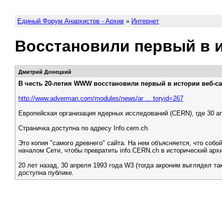
Единый Форум Анархистов - Архив
»
Интернет
Восстановили первый в и
Дмитрий Донецкий
В честь 20-летия WWW восстановили первый в истории веб-са
http://www.adverman.com/modules/news/ar ... toryid=267
Европейская организация ядерных исследований (CERN), где 30 ап
Страничка доступна по адресу Info.cern.ch.
Это копия "самого древнего" сайта. На нем объясняется, что соб
началом Сети, чтобы превратить info.CERN.ch в исторический арх
20 лет назад, 30 апреля 1993 года W3 (тогда акроним выглядел та
доступна публике.