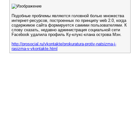
Подобные проблемы являются головной болью множества
интернет-ресурсов, построенных по принципу web 2.0, когда
содержимое сайта формируется самими пользователями. К
слову сказать, недавно администрация социальной сети
Facebook удалила профиль Ку-клукс-клана острова Мэн.
http://prosocial.ru/vkontakte/prokuratura-protiv-natsizma-i-
rasizma-v-vkontakte.html