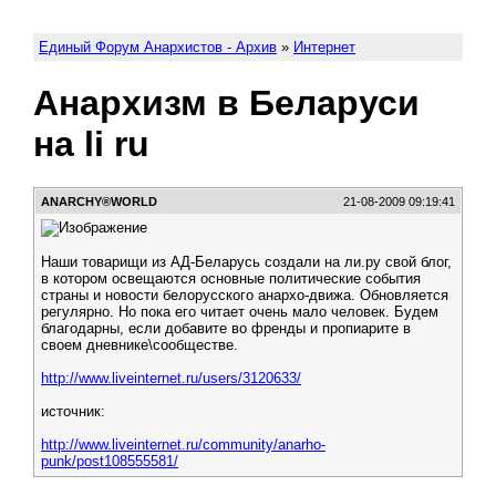
Единый Форум Анархистов - Архив
»
Интернет
Анархизм в Беларуси
на li ru
АNARCHY®WORLD
21-08-2009 09:19:41
Наши товарищи из АД-Беларусь создали на ли.ру свой блог,
в котором освещаются основные политические события
страны и новости белорусского анархо-движа. Обновляется
регулярно. Но пока его читает очень мало человек. Будем
благодарны, если добавите во френды и пропиарите в
своем дневнике\сообществе.
http://www.liveinternet.ru/users/3120633/
источник:
http://www.liveinternet.ru/community/anarho-
punk/post108555581/