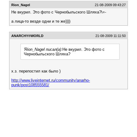
Rion_Nagel
21-08-2009 09:43:27
Не вкурил. Это фото с Чернобыльского Шляха?\=-
а лица-то везде одни и те же))))
АNARCHY®WORLD
21-08-2009 11:11:50
'Rion_Nagel писал(а):
Не вкурил. Это фото с
Чернобыльского Шляха?
х.з. перепостил как было )
http://www.liveinternet.ru/community/anarho-
punk/post108555581/