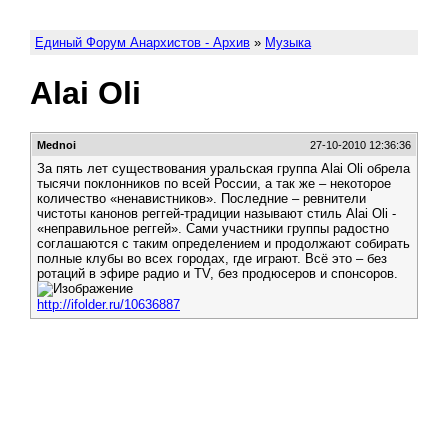
Единый Форум Анархистов - Архив
»
Музыка
Alai Oli
Mednoi
27-10-2010 12:36:36
За пять лет существования уральская группа Alai Oli обрела
тысячи поклонников по всей России, а так же – некоторое
количество «ненавистников». Последние – ревнители
чистоты канонов реггей-традиции называют стиль Alai Oli -
«неправильное реггей». Сами участники группы радостно
соглашаются с таким определением и продолжают собирать
полные клубы во всех городах, где играют. Всё это – без
ротаций в эфире радио и TV, без продюсеров и спонсоров.
http://ifolder.ru/10636887