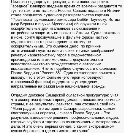
Призывы подвергнуть цензуре, а то и вовсе запретить
"вредное" кинопроизведение время от времени раздаются то
тут, то там, и не только в России. Совсем недавно в Италии
стала предметом судебного разбирательства картина
"Франческа" румынского режиссера Бобби Паунеску. Истцы
(мэр Вероны и внучка Муссолини) обнаружили в ней
оскорбительные для итальянцев высказывания и
потребовали запретить ее прокат в Италии. Судья отказала
в иске, сочтя прозвучавшие в фильме фразы частью
художественного произведения и потому не
оскорбительными. Это обычное дело: по причине
эстетической глухоты или из каких-то иных соображений
речевую характеристику героя в художественном
произведении или его же слова в документальном
повествовании кто-то отождествляет с авторским
высказыванием. Что-то подобное случилось и с фильмом
Павла Бардина "Россия-88". Один из экспертов пришел к
выводу, что в этом фильме (его герои исповедуют
откровенный фашизм) содержатся утверждения,
направленные на разжигание национальной вражды.
Отдадим должное Самарской областной прокуратуре: учтя,
что экспертиза фильма проводилась в нескольких регионах
страны, и ее результаты разнятся, она отозвала свой иск.
"Меня радует, что история в Самаре разрешилась самым
благополучным образом, - сказал Павел Бардин. - Это
разумное, взвешенное решение профессиональных людей,
которые глубоко и тщательно ознакомились с материалами
дела. И это очень верный сигнал, с каким экстремизмом
нужно бороться, а где его искать не нужно".