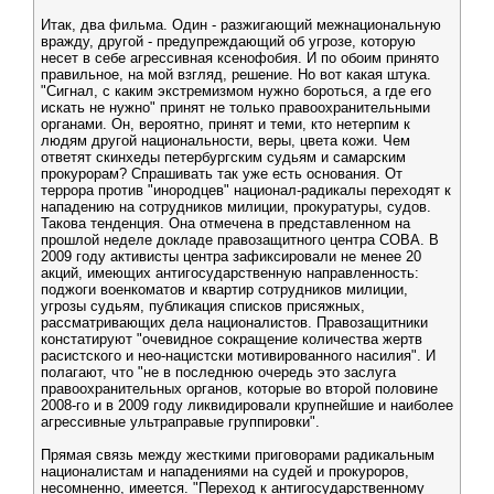
Итак, два фильма. Один - разжигающий межнациональную
вражду, другой - предупреждающий об угрозе, которую
несет в себе агрессивная ксенофобия. И по обоим принято
правильное, на мой взгляд, решение. Но вот какая штука.
"Сигнал, с каким экстремизмом нужно бороться, а где его
искать не нужно" принят не только правоохранительными
органами. Он, вероятно, принят и теми, кто нетерпим к
людям другой национальности, веры, цвета кожи. Чем
ответят скинхеды петербургским судьям и самарским
прокурорам? Спрашивать так уже есть основания. От
террора против "инородцев" национал-радикалы переходят к
нападению на сотрудников милиции, прокуратуры, судов.
Такова тенденция. Она отмечена в представленном на
прошлой неделе докладе правозащитного центра СОВА. В
2009 году активисты центра зафиксировали не менее 20
акций, имеющих антигосударственную направленность:
поджоги военкоматов и квартир сотрудников милиции,
угрозы судьям, публикация списков присяжных,
рассматривающих дела националистов. Правозащитники
констатируют "очевидное сокращение количества жертв
расистского и нео-нацистски мотивированного насилия". И
полагают, что "не в последнюю очередь это заслуга
правоохранительных органов, которые во второй половине
2008-го и в 2009 году ликвидировали крупнейшие и наиболее
агрессивные ультраправые группировки".
Прямая связь между жесткими приговорами радикальным
националистам и нападениями на судей и прокуроров,
несомненно, имеется. "Переход к антигосударственному