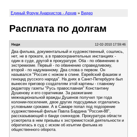
Единый Форум Анархистов - Архив
»
Видео
Расплата по долгам
Ниди
12-02-2010 17:59:46
Два фильма, документальный и художественный, сошлись,
нет, не в прокате, а в правоохранительных инстанциях -
один в суде, другой в прокуратуре. Оба - по обвинению в
экстремизме. Первый - по обвинению справедливому,
второй - по надуманному. Два слова о первом. Он
назывался "Россия с ножом в спине. Еврейский фашизм и
геноцид русского народа". На днях в Санкт-Петербурге был
вынесен приговор создателям этой картины - главному
редактору газеты "Русь православная" Константину
Душенову и его соратникам. За разжигание
межнациональной вражды Душенов получил три года
колонии-поселения, двое других подсудимых отделались
условными сроками. А в Самаре попал под подозрение
художественный фильм Павла Бардина "Россия-88",
рассказывающий о банде скинхедов. Прокуратура области
усмотрела в нем призывы к экстремистской деятельности и
обратилась в суд с иском об изъятии фильма из
общественного оборота.