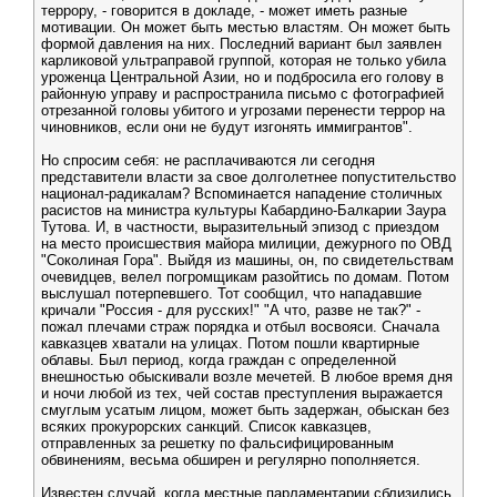
террору, - говорится в докладе, - может иметь разные
мотивации. Он может быть местью властям. Он может быть
формой давления на них. Последний вариант был заявлен
карликовой ультраправой группой, которая не только убила
уроженца Центральной Азии, но и подбросила его голову в
районную управу и распространила письмо с фотографией
отрезанной головы убитого и угрозами перенести террор на
чиновников, если они не будут изгонять иммигрантов".
Но спросим себя: не расплачиваются ли сегодня
представители власти за свое долголетнее попустительство
национал-радикалам? Вспоминается нападение столичных
расистов на министра культуры Кабардино-Балкарии Заура
Тутова. И, в частности, выразительный эпизод с приездом
на место происшествия майора милиции, дежурного по ОВД
"Соколиная Гора". Выйдя из машины, он, по свидетельствам
очевидцев, велел погромщикам разойтись по домам. Потом
выслушал потерпевшего. Тот сообщил, что нападавшие
кричали "Россия - для русских!" "А что, разве не так?" -
пожал плечами страж порядка и отбыл восвояси. Сначала
кавказцев хватали на улицах. Потом пошли квартирные
облавы. Был период, когда граждан с определенной
внешностью обыскивали возле мечетей. В любое время дня
и ночи любой из тех, чей состав преступления выражается
смуглым усатым лицом, может быть задержан, обыскан без
всяких прокурорских санкций. Список кавказцев,
отправленных за решетку по фальсифицированным
обвинениям, весьма обширен и регулярно пополняется.
Известен случай, когда местные парламентарии сблизились