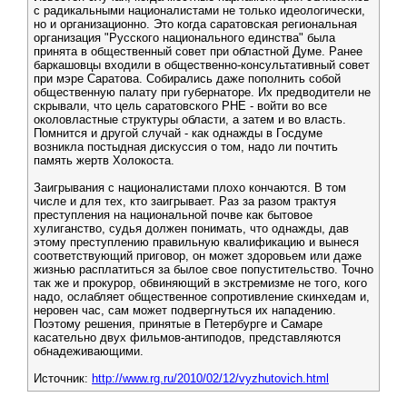
с радикальными националистами не только идеологически,
но и организационно. Это когда саратовская региональная
организация "Русского национального единства" была
принята в общественный совет при областной Думе. Ранее
баркашовцы входили в общественно-консультативный совет
при мэре Саратова. Собирались даже пополнить собой
общественную палату при губернаторе. Их предводители не
скрывали, что цель саратовского РНЕ - войти во все
околовластные структуры области, а затем и во власть.
Помнится и другой случай - как однажды в Госдуме
возникла постыдная дискуссия о том, надо ли почтить
память жертв Холокоста.
Заигрывания с националистами плохо кончаются. В том
числе и для тех, кто заигрывает. Раз за разом трактуя
преступления на национальной почве как бытовое
хулиганство, судья должен понимать, что однажды, дав
этому преступлению правильную квалификацию и вынеся
соответствующий приговор, он может здоровьем или даже
жизнью расплатиться за былое свое попустительство. Точно
так же и прокурор, обвиняющий в экстремизме не того, кого
надо, ослабляет общественное сопротивление скинхедам и,
неровен час, сам может подвергнуться их нападению.
Поэтому решения, принятые в Петербурге и Самаре
касательно двух фильмов-антиподов, представляются
обнадеживающими.
Источник:
http://www.rg.ru/2010/02/12/vyzhutovich.html