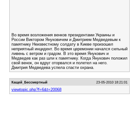
Во время возложения венков президентами Украины и
России Виктором Януковичем и Дмитрием Медведевым к
памятнику Неизвестному солдату в Киеве произошел
неприятный инцидент. Во время церемонии начался сильный
ливень с ветром и градом. В это время Янукович и
Медведев как раз шли к памятнику. Когда Янукович положил
свой венок, он вдруг оторвался и полетел на него.
Дмитрия Медведева успела спасти охрана.
Кащей_Бессмертный
23-05-2010 18:21:01
viewtopic.php?f=6&t=20068