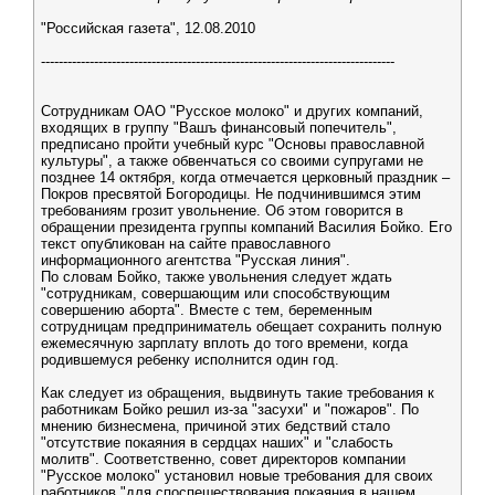
"Российская газета", 12.08.2010
--------------------------------------------------------------------------------
Сотрудникам ОАО "Русское молоко" и других компаний,
входящих в группу "Вашъ финансовый попечитель",
предписано пройти учебный курс "Основы православной
культуры", а также обвенчаться со своими супругами не
позднее 14 октября, когда отмечается церковный праздник –
Покров пресвятой Богородицы. Не подчинившимся этим
требованиям грозит увольнение. Об этом говорится в
обращении президента группы компаний Василия Бойко. Его
текст опубликован на сайте православного
информационного агентства "Русская линия".
По словам Бойко, также увольнения следует ждать
"сотрудникам, совершающим или способствующим
совершению аборта". Вместе с тем, беременным
сотрудницам предприниматель обещает сохранить полную
ежемесячную зарплату вплоть до того времени, когда
родившемуся ребенку исполнится один год.
Как следует из обращения, выдвинуть такие требования к
работникам Бойко решил из-за "засухи" и "пожаров". По
мнению бизнесмена, причиной этих бедствий стало
"отсутствие покаяния в сердцах наших" и "слабость
молитв". Соответственно, совет директоров компании
"Русское молоко" установил новые требования для своих
работников "для споспешествования покаяния в нашем