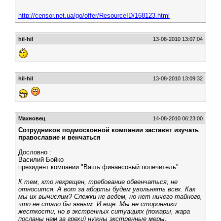
http://censor.net.ua/go/offer/ResourceID/168123.html
hil-hil
13-08-2010 13:07:04
hil-hil
13-08-2010 13:09:32
Махновец
14-08-2010 06:23:00
Сотрудников подмосковной компании заставят изучать
православие и венчаться
Дословно :
Василий Бойко
президент компании "Вашъ финансовый попечитель":
К тем, кто некрещен, требование обвенчаться, не
относится. А вот за аборты будем увольнять всех. Как
мы их вычислим? Слежки не ведем, но нет ничего тайного,
что не стало бы явным. И еще. Мы не сторонники
жесткости, но в экстренных ситуациях (пожары, жара
посланы нам за грехи) нужны экстренные меры.