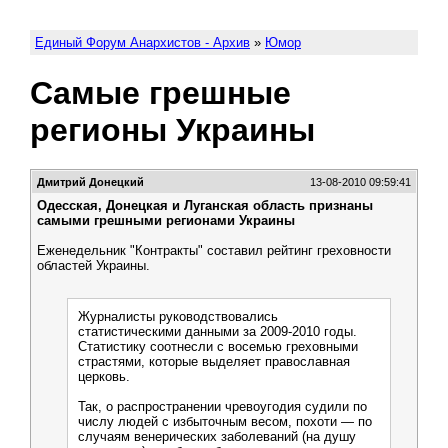
Единый Форум Анархистов - Архив
»
Юмор
Самые грешные
регионы Украины
Дмитрий Донецкий
13-08-2010 09:59:41
Одесская, Донецкая и Луганская область признаны
самыми грешными регионами Украины
Еженедельник "Контракты" составил рейтинг греховности
областей Украины.
Журналисты руководствовались
статистическими данными за 2009-2010 годы.
Статистику соотнесли с восемью греховными
страстями, которые выделяет православная
церковь.
Так, о распространении чревоугодия судили по
числу людей с избыточным весом, похоти — по
случаям венерических заболеваний (на душу