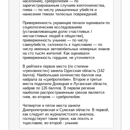
населения), сребролюбия — по
зарегистрированным случаям взяточничества,
гнева — по числу умышленных убийств и
нанесения тяжких телесных повреждений.
Приверженность украинцев печали оценивали по
социологическим исследованиям
(устанавливающим долю счастливых /
несчастливых людей в обществе),
приверженность унынию — по числу
самоубийств, склонность к тщеславию — по
числу именных автомобильных номерных знаков
на сто тысяч жителей. Как оценивали
приверженность гордыне, не уточняется.
В рейтинге первое место (по степени
«греховности») заняла Одесская область (142
балла). Наибольшее количество баллов она
набрала за «сребролюбие». Второе и третье
места поделили Донецкая и Луганская области,
набрав по 126 баллов. В первом регионе
наиболее распространенным грехом является
гнев, во втором — сребролюбие.
Четвертое и пятое места заняли
Днепропетровская и Сумская области. В первой,
как следует из журналистского анализа,
господствуют такие грехи, как похоть и
тщеславие, во второй - уныние.