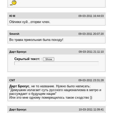
Ю М
09-03-2011 16:44:03
Оближи хуй...оторви член.
Smersh
09-03-2011 20:07:20
Во трава прикольная была походу!
Дарт Брехус
09-03-2011 21:11:10
Скрытый текст:
:
CNT
09-03-2011 23:31:28
Дарт Брехус
, не то название. Нужно было написать:
"Демушкин излагает суть русского национализма в метро и
рассуждает о будущем нации"
Или это мне одному померещилось такое сходство ))
Дарт Брехус
10-03-2011 11:09:41