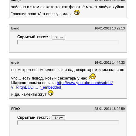
забавно в этом сюжете то, как фанатьё может любую хуйню
"расшифровать" в связную идею
band
16-01-2011 13:22:13
Скрытый текст:
:
grub
16-01-2011 14:44:33
посмотрел вспомнилось как я над секретарем измывался по
vnc... есть повод, новый секретарь у нас
Шаркан
прямая ссылка
http://www.youtube.com/watch?
v=RirqnBUQ ... r_embedded
и да, каменты жгут
РПАУ
28-01-2011 16:22:59
Скрытый текст:
: