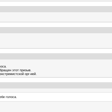
лоса.
обращен этот призыв.
экстремистской орг-ией.
ебе голоса.