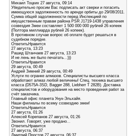
Михаил Тоцких 27 августа, 09:14
Убедительно просим Вас подписать акт сверки и погасить
имеющуюся задолженность по аренде орбиты до 29/08/2011.
Сумма общей задолженности перед Инспекцией по
имущественным правам района PSR J1719-1438 управления
созвездия Змеи составляет 1 500 000 000 рублей 26 копеек
(Полтора миллиарда рублей 26 копеек).
В противном случае вопрос об оплате будет решаться в
судебном порядке.
ОтветитьНравится
27 августа, 13:23
Рашид Штанчаев 27 августа, 13:23
И не лень же было печатать...)))
ОтветитьНравится
29 августа, 00:49
Андрей Зимний 29 августа, 00:49
Услуги по огранке алмазов. Специалисты высшего класса
обработают алмаз любой величины! Спец. техника высшего
класса (D575A-3SD, Bagger 288, Liebherr T 282B). Доставка
специалистов и оборудования на место проведения работ за
счёт заказчика.
Главный офис планета Унук-Эльхайя.
Наши филиалы по всему созвездию змеи!
ОтветитьНравится
27 августа, 01:26
Алексей Корепанов 27 августа, 01:26
Звонил. Говорят, уже продано...
ОтветитьНравится
27 августа, 06:37
Дмитрий Простов 27 августа, 06:37