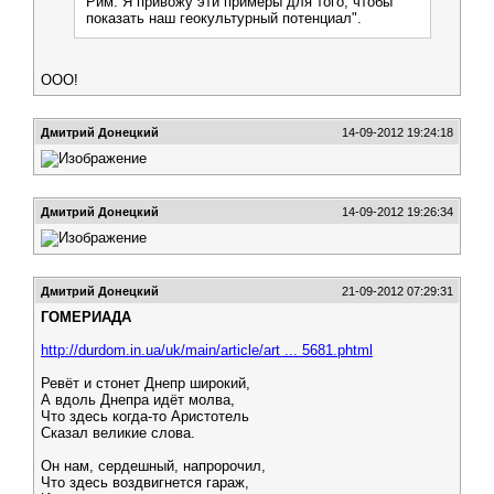
Рим. Я привожу эти примеры для того, чтобы
показать наш геокультурный потенциал".
ООО!
Дмитрий Донецкий
14-09-2012 19:24:18
Дмитрий Донецкий
14-09-2012 19:26:34
Дмитрий Донецкий
21-09-2012 07:29:31
ГОМЕРИАДА
http://durdom.in.ua/uk/main/article/art ... 5681.phtml
Ревёт и стонет Днепр широкий,
А вдоль Днепра идёт молва,
Что здесь когда-то Аристотель
Сказал великие слова.
Он нам, сердешный, напророчил,
Что здесь воздвигнется гараж,