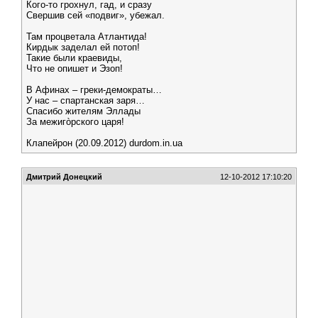
Кого-то грохнул, гад, и сразу
Свершив сей «подвиг», убежал.
Там процветала Атлантида!
Кирдык заделал ей потоп!
Такие были краевиды,
Что не опишет и Эзоп!
В Афинах – греки-демократы…
У нас – спартанская заря…
Спасибо жителям Эллады
За межигòрского царя!
Клапейрон (20.09.2012) durdom.in.ua
Дмитрий Донецкий
12-10-2012 17:10:20