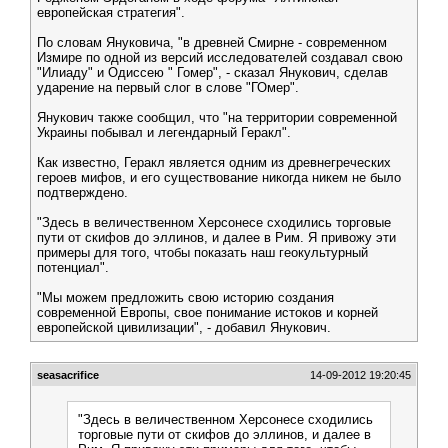
европейская стратегия".
По словам Януковича, "в древней Смирне - современном
Измире по одной из версий исследователей создавал свою
"Илиаду" и Одиссею " Гомер", - сказал Янукович, сделав
ударение на первый слог в слове "ГОмер".
Янукович также сообщил, что "на территории современной
Украины побывал и легендарный Геракл".
Как известно, Геракл является одним из древнегреческих
героев мифов, и его существование никогда никем не было
подтверждено.
"Здесь в величественном Херсонесе сходились торговые
пути от скифов до эллинов, и далее в Рим. Я привожу эти
примеры для того, чтобы показать наш геокультурный
потенциал".
"Мы можем предложить свою историю создания
современной Европы, свое понимание истоков и корней
европейской цивилизации", - добавил Янукович.
seasacrifice
14-09-2012 19:20:45
"Здесь в величественном Херсонесе сходились
торговые пути от скифов до эллинов, и далее в