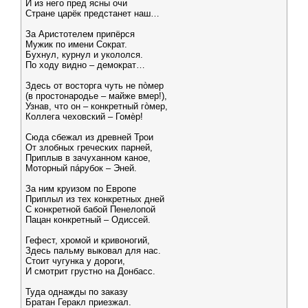
И из него пред ясны очи
Стране царёк предстанет наш…
За Аристотелем припёрся
Мужик по имени Сократ.
Бухнул, курнул и укололся.
По ходу видно – демократ…
Здесь от восторга чуть не пòмер
(в простонародье – майже вмер!),
Узнав, что он – конкретный гòмер,
Коллега чеховский – Гомèр!
Сюда сбежал из древней Трои
От злобных греческих парней,
Приплыв в зачуханном каное,
Моторный пáрубок – Эней.
За ним круизом по Европе
Приплыл из тех конкретных дней
С конкретной бабой Пенелопой
Пацан конкретный – Одиссей.
Гефест, хромой и кривоногий,
Здесь пальму выковал для нас.
Стоит чугунка у дороги,
И смотрит грустно на Донбасс.
Туда однажды по заказу
Братан Геракл приезжал.