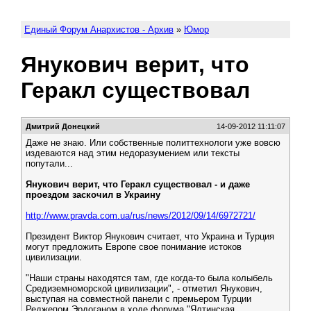
Единый Форум Анархистов - Архив
»
Юмор
Янукович верит, что
Геракл существовал
Дмитрий Донецкий
14-09-2012 11:11:07
Даже не знаю. Или собственные политтехнологи уже вовсю
издеваются над этим недоразумением или тексты
попутали...
Янукович верит, что Геракл существовал - и даже
проездом заскочил в Украину
http://www.pravda.com.ua/rus/news/2012/09/14/6972721/
Президент Виктор Янукович считает, что Украина и Турция
могут предложить Европе свое понимание истоков
цивилизации.
"Наши страны находятся там, где когда-то была колыбель
Средиземноморской цивилизации", - отметил Янукович,
выступая на совместной панели с премьером Турции
Реджепом Эрдоганом в ходе форума "Ялтинская