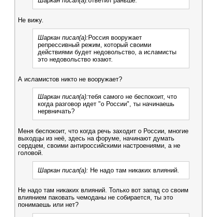
Шаркан писал(а):
ответил раньше.
Не вижу.
Шаркан писал(а):
Россия вооружает
репрессивный режим, который своими
действиями будет недовольство, а исламисты
это недовольство юзают.
А исламистов никто не вооружает?
Шаркан писал(а):
тебя самого не беспокоит, что
когда разговор идет "о России", ты начинаешь
нервничать?
Меня беспокоит, что когда речь заходит о России, многие
выходцы из неё, здесь на форуме, начинают думать
сердцем, своими антироссийскими настроениями, а не
головой.
Шаркан писал(а):
Не надо там никаких влияний.
Не надо там никаких влияний. Только вот запад со своим
влиянием паковать чемоданы не собирается, ты это
понимаешь или нет?