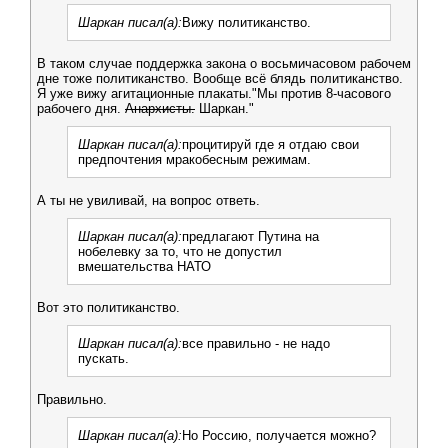
Шаркан писал(а):
Вижу политиканство.
В таком случае поддержка закона о восьмичасовом рабочем
дне тоже политиканство. Вообще всё блядь политиканство.
Я уже вижу агитационные плакаты."Мы против 8-часового
рабочего дня.
Анархисты.
Шаркан."
Шаркан писал(а):
процитируй где я отдаю свои
предпочтения мракобесным режимам.
А ты не увиливай, на вопрос ответь.
Шаркан писал(а):
предлагают Путина на
нобелевку за то, что не допустил
вмешательства НАТО
Вот это политиканство.
Шаркан писал(а):
все правильно - не надо
пускать.
Правильно.
Шаркан писал(а):
Но Россию, получается можно?