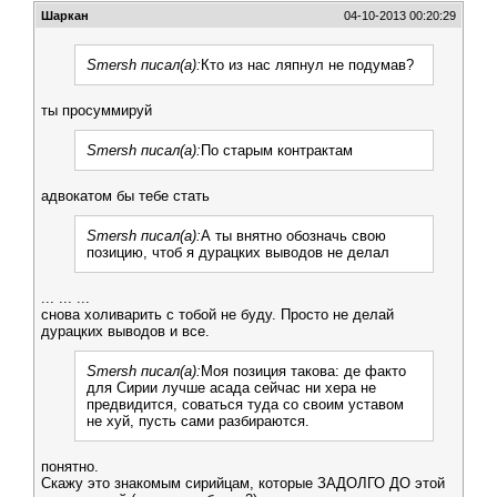
Шаркан
04-10-2013 00:20:29
Smersh писал(а):
Кто из нас ляпнул не подумав?
ты просуммируй
Smersh писал(а):
По старым контрактам
адвокатом бы тебе стать
Smersh писал(а):
А ты внятно обозначь свою
позицию, чтоб я дурацких выводов не делал
... ... ...
снова холиварить с тобой не буду. Просто не делай
дурацких выводов и все.
Smersh писал(а):
Моя позиция такова: де факто
для Сирии лучше асада сейчас ни хера не
предвидится, соваться туда со своим уставом
не хуй, пусть сами разбираются.
понятно.
Скажу это знакомым сирийцам, которые ЗАДОЛГО ДО этой