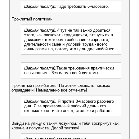
Шаркан писал(а):
Надо требовать 6-часового.
Проклятый политикан!
Шаркан писал(а):
И тут не так важно добиться
этого, как раскачать трудящихся, втянуть их в
движение, в котором требования о зарплате,
длительности смен и условий труда - всего
лишь разминка, потому что цель дальнобойнее.
Шаркан писал(а):
Такие требования практически
невыполнимы без слома всей системы.
Проклятый прогибатель! Не хотим слышать никаких
оправданий! Немедленно всё отменить!
Шаркан писал(а):
Я против 8-часового рабочего
дня. Я за произвольный рабочий день - кто
сколько хочет и что хочет, столько и работает.
Выйди на улицу с таким лозунгом, и тебя воспримут как
клоуна и популиста. Долой тактику!