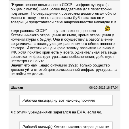
"Единственное позитивное в СССР - инфраструктура (в
общем смысле) была более поддатлива для перестройки
под анком. Но отвращение к советским дематогемам сбило
массы с толку - глянь на рассказы Дубовика как он и
товарищи представляли себе анархообщество накануне и в
ходе развала СССР."......ну вот наконец проняло....
Кстати никакого отвращения не было, кроме отвращения у
номенклатуры к быдлу. Она и осуществила разоблачение
социализма, с последующим распилом его общественного
сектора. И кстати конца и краю такому развитию не вижу в
РФ, хотя понятно край есть у всего. Удивительная эта вещь
советская инфраструктура...жизнеобеспечения, действует
несмотря не на что....
Значит что нам...надо ситуацию 1991г. Только общество
должно уйти от этой централизованной инфраструктуры....а
не пойти ее делить.
Шаркан
06-10-2013 18:57:04
Рабочий писал(а):
ну вот наконец проняло
я с этими убеждениями зарегался на ЕФА, если чо.
Рабочий писал(а):
Кстати никакого отвращения не