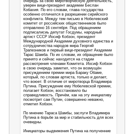
очередь за свою миротворческую деятельность,
уверен вице-президент академии Беслан
Кобахия. По его словам, глава государства
особенно отличился в разрешении сирийского
конфликта. Между тем письмо в Нобелевский
комитет от российских общественников было
отправлено 16 сентября. Под обращением
подписалисиь депутат Госдумы, народный
артист СССР Иосиф Кобзон, президент
Международной Академии духовного единства и
сотрудничества народов мира Георгий
Трапезников и первый вице-президент Академии
Тарас Шамба. По их словам, их обращение было
принято и сейчас находится на стадии
рассмотрения членами Комитета. Иосиф Кобзон
в свою очередь заметил, что он возмущён
присуждением премии мира Бараку Обаме,
который, по словам артиста, только и делает,
что воюет. В отличие от миротворца Владимира
Путина. Присуждение ему Нобелевской премии,
полагает Кобзон, восстановило бы
справедливость. Причём, как на эту инициативу
посмотрит сам Путин, совершенно неважно,
отметил Кобзон.
По мнению Тараса Шамбы, заслуги Владимира
Путина в борьбе за мир и стабильность для всех
очевидны.
Инициаторы выдвижения Путина на полученние