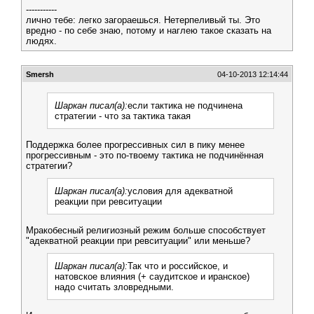
-----------
лично тебе: легко загораешься. Нетерпеливый ты. Это
вредно - по себе знаю, потому и наглею такое сказать на
людях.
Smersh
04-10-2013 12:14:44
Шаркан писал(а):
если тактика не подчинена
стратегии - что за тактика такая
Поддержка более прогрессивных сил в пику менее
прогрессивным - это по-твоему тактика не подчинённая
стратегии?
Шаркан писал(а):
условия для адекватной
реакции при ревситуации
Мракобесный религиозный режим больше способствует
"адекватной реакции при ревситуации" или меньше?
Шаркан писал(а):
Так что и российское, и
натовское влияния (+ саудитское и иранское)
надо считать зловредными.