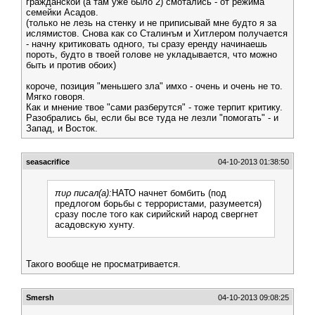
гражданской (а там уже было 2) смотались - от режима
семейки Асадов.
(только не лезь на стенку и не приписывай мне будто я за
ислямистов. Снова как со Сталинъм и Хитлером получается
- начну критиковать одного, ты сразу еренду начинаешь
пороть, будто в твоей голове не укладывается, что можно
быть и против обоих)
короче, позиция "меньшего зла" имхо - очень и очень не то.
Мягко говоря.
Как и мнение твое "сами разберутся" - тоже терпит критику.
Разобрались бы, если бы все туда не лезли "помогать" - и
Запад, и Восток.
seasacrifice
04-10-2013 01:38:50
πυρ писал(а):
НАТО начнет бомбить (под
предлогом борьбы с террористами, разумеется)
сразу после того как сирийский народ свергнет
асадовскую хунту.
Такого вообще не просматривается.
Smersh
04-10-2013 09:08:25