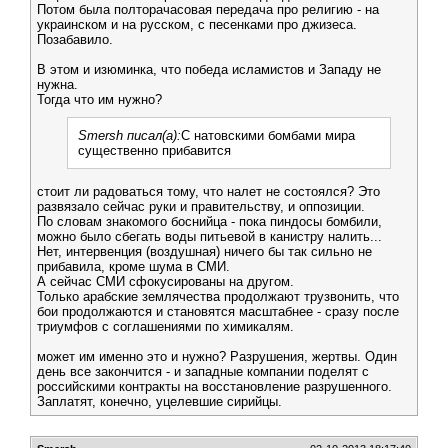
Потом была полторачасовая передача про религию - на
украинском и на русском, с песенками про джизеса.
Позабавило.
В этом и изюминка, что победа исламистов и Западу не
нужна.
Тогда что им нужно?
Smersh писал(а):
С натовскими бомбами мира
существенно прибавится
стоит ли радоваться тому, что налет не состоялся? Это
развязало сейчас руки и правительству, и оппозиции.
По словам знакомого боснийца - пока пиндосы бомбили,
можно было сбегать воды питьевой в канистру налить...
Нет, интервенция (воздушная) ничего бы так сильно не
прибавила, кроме шума в СМИ.
А сейчас СМИ сфокусированы на другом.
Только арабские землячества продолжают трузвонить, что
бои продолжаются и становятся масштабнее - сразу после
триумфов с соглашениями по химикалям.
может им именно это и нужно? Разрушения, жертвы. Один
день все закончится - и западные компании поделят с
российскими контракты на восстановление разрушенного.
Заплатят, конечно, уцелевшие сирийцы.