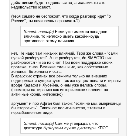
действиями будет недовольство, а исламисты это
недовольство юзают.
(тебя самого не беспокоит, что когда разговор идет "о
России", ты начинаешь нервничать?)
Smersh писал(а):
Если уже имеется западное
влияние, то неплохо иметь какой-нибудь
противовес этому влиянию.
нет. Не надо там никаких влияний. Твои же слова - "сами
пускай разберутся". А не разберутся, бо ВМЕСТО них
разбираются - и за их счет. При всей поддержке своих
протеже, т.наз. Великие силы и их, как собственных
холопов, бо холопы и есть.
В арабских странах все режимы только на внешних
поддержках и существуют. Так же существовали и тираны
вроде Кадафи и Хусейна, о чем уже велись споры.
(посмотри на тиранию как историческое явление, на
античные корни, интересно)
аргумент и про Афган был такой: "если не мы, американцы
бы вторглись". Типичное политиканство, этатизм в
неразбавленном виде.
Smersh писал(а):
Сам же утверждал, что
диктатура буржуазии лучше диктатуры КПСС