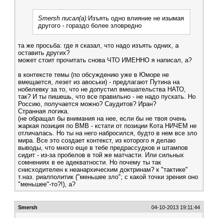
Smersh писал(а):
Изъять одно влияние не изымая
другого - гораздо более зловредно
та же просьба: где я сказал, что надо изъять одних, а
оставить других?
может стоит прочитать снова ЧТО ИМЕННО я написал, а?
в контексте темы (по обсуждению уже в Юморе не
вмещается, лезет из авоськи) - предлагают Путина на
нобелевку за то, что не допустил вмешательства НАТО,
так? И ты пишешь, что все правильно - не надо пускать. Но
Россию, получается можно? Саудитов? Иран?
Странная логика.
(не обращал бы внимания на нее, если бы не твоя очень
жаркая позиция по ВМВ - кстати от позиции Кота НИЧЕМ не
отличалась. Но ты на него набросился, будто в нем все зло
мира. Все это создает контекст, из которого я делаю
выводы, что много еще в тебе предрассудков и штампов
сидит - из-за пробелов в той же матчасти. Или сильных
сомнениях в ее адекватности. Но почему ты так
снисходителен к неанархическим доктринам? к "тактике"
т.наз. риалполитик ("меньшее зло"; с какой точки зрения оно
"меньшее"-то?!), а?
Smersh
04-10-2013 19:11:44