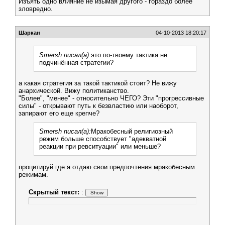
Изъять одно влияние не изымая другого - гораздо более
зловредно.
Шаркан
04-10-2013 18:20:17
Smersh писал(а):
это по-твоему тактика не
подчинённая стратегии?
а какая стратегия за такой тактикой стоит? Не вижу
анархической. Вижу политиканство.
"Более", "менее" - относительно ЧЕГО? Эти "прогрессивные
силы" - открывают путь к безвластию или наоборот,
запирают его еще крепче?
Smersh писал(а):
Мракобесный религиозный
режим больше способствует "адекватной
реакции при ревситуации" или меньше?
процитируй где я отдаю свои предпочтения мракобесным
режимам.
Скрытый текст:
: