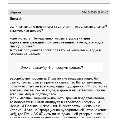
Шаркан
04-10-2013 11:04:43
Smersh
если тактика не подчинена стратегии - что за тактика такая?
тактическая што ле?
конечно есть. Немедленно готовить
условия для
адекватной реакции при ревситуации
, а не ждать когда
"народ созреет".
А то так получается "пока плавать не научитесь, воды в
бассейн не нальем".
Smersh писал(а):
Что просуммировать?
европейские проценты. И китайские пошукать надо, бо
статистики из статьи прямо сказали, что Китай занизили,
потому что там не все ясно, одни подозрения. РФ плотно на
третьем месте, как ни крути, а даже и на четвертом, после
того, как Индия подтянулась...
(если местный черный рынок хоть трошки представителен,
то получается: Китай лидирует в стрелковом оружии. И
Чехия. И Польша. И Франция. В пистолетах - Испания и
Италия. И это - в "традиционно русофильской" стране (связи
же!), где ПМ и АК-47 чуть ли не домашней утварью была,
склады до сих пор разворовать не успели... а китайский или