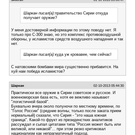
Шаркан писал(а):
правительство Сирии откуда
получает оружие?
У меня достоверной информации по этому поводу нет. Я
только про С-300 знаю, но это комплекс противовоздушной
обороны, у исламистов средств воздушного нападения и так
нет.
Шаркан писал(а):
куда уж кровавее, чем сейчас!
С натовскими бомбами мира существенно прибавится. На
хуй нам победа исламистов?
Шаркан
02-10-2013 05:44:30
Практически все оружие в Сирии советское и русское. И
военноморская база есть, хотя ее вежливо называют
"логистичной базой".
Буквально вчера около полуночи по местному времени, по
"Голос России" (средние волны, только после заката прием
нормальный) сказали, что Сирия - "это наша южная
граница". Какой-то фрукт из президенстких аналитиков
рассуждал и сыпал цитатами типа "Россия может быть или
великой, или никакой"... при этом резко критиковал
национализм как непрагматичный подход.