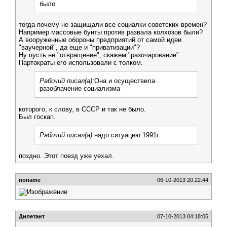
было
тогда почему не защищали все социалки советских времен?
Например массовые бунты против развала колхозов были?
А вооруженные обороны предприятий от самой идеи
"ваучерной", да еще и "приватизации"?
Ну пусть не "отвращение", скажем "разочарование".
Партократы его использовали с толком.
Рабочий писал(а):
Она и осуществила
разоблачение социализма
которого, к слову, в СССР и так не было.
Был госкап.
Рабочий писал(а):
надо ситуацию 1991г.
поздно. Этот поезд уже уехал.
noname
06-10-2013 20:22:44
Дилетант
07-10-2013 04:18:05