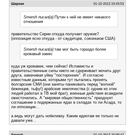
Шаркан
01-10-2013 19:43:53
Smersh писал(а):
Путин к ней не имеет никакого
отношения
правительство Сирии откуда получает оружие?
(оппозиция ясно откуда - от саудитцев,
союзников
США)
Smersh писал(а):
там мог быть гораздо более
кровавый замес
куда уж кровавее, чем сейчас! Исламисты и
правительственные силы никто не сдерживает мочить друг
друга, замачивая уйму "посторонних". И согласно
известным данным, которыми тут пытались пронять
болгарские СМИ (они заняты паниковать перед "волной"
беженцев, тьфу!) арабские землячества (с одним из этих
людей работал в ТВ мой брат), военные действия всамделе
ожесточились. А "мировая общественность" празднует
соглашение о подержанных ядах в складах то ли Асада, то
ли оппозиции...
а ведь могут дать нобелевку. Каким идиотам ее только не
давали уже...
Smersh
01-10-2013 20:08:47