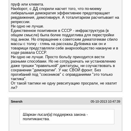
пруф или клевета.
Наоборот, с ДД спорили насчет того, что по-моему
либеральная демократия эффективнее предотвращает
ревдвижения, демотивируя. А тоталитаризм расчитывает на
репрессии.
Ни одно не лучше.
Единственное позитивное в СССР - инфраструктура (в
общем смысле) была более поддатлива для перестройки
под анком. Но отвращение к советским дематогемам сбило
массы с толку - глянь на рассказы Дубовика как он и
товарищи представляли себе анархообщество накануне и в
ходе развала СССР.
Ни одно не лучше. Просто больбу приходится вести
разными способами. Но не сотрудничать ни установлению
даже трошки "правильной" диктатуры, ни соучаствовать в
сохранении "демократии". У нас СВОЙ фронт. Без
прогибаний под "союзников" с оправданиями "это только
тактика".
От такой тактики не одну ревситуацию просрали, не хватит
ли?
Smersh
05-10-2013 10:47:39
Шаркан писал(а):
поддержка закона -
политиканства.