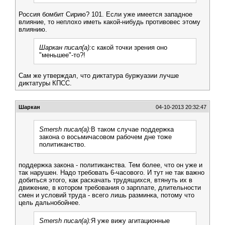
Россия бомбит Сирию? 101. Если уже имеется западное
влияние, то неплохо иметь какой-нибудь противовес этому
влиянию.
Шаркан писал(а):
с какой точки зрения оно
"меньшее"-то?!
Сам же утверждал, что диктатура буржуазии лучше
диктатуры КПСС.
Шаркан
04-10-2013 20:32:47
Smersh писал(а):
В таком случае поддержка
закона о восьмичасовом рабочем дне тоже
политиканство.
поддержка закона - политиканства. Тем более, что он уже и
так нарушен. Надо требовать 6-часового. И тут не так важно
добиться этого, как раскачать трудящихся, втянуть их в
движение, в котором требования о зарплате, длительности
смен и условий труда - всего лишь разминка, потому что
цель дальнобойнее.
Smersh писал(а):
Я уже вижу агитационные