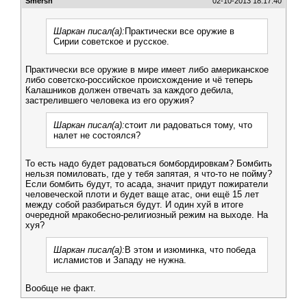
Smersh
02-10-2013 18:17:40
Шаркан писал(а):
Практически все оружие в
Сирии советское и русское.
Практически все оружие в мире имеет либо американское
либо советско-российское происхождение и чё теперь
Калашников должен отвечать за каждого дебила,
застрелившего человека из его оружия?
Шаркан писал(а):
стоит ли радоваться тому, что
налет не состоялся?
То есть надо будет радоваться бомбордировкам? Бомбить
нельзя помиловать, где у тебя запятая, я что-то не пойму?
Если бомбить будут, то асада, значит придут пожиратели
человеческой плоти и будет ваще атас, они ещё 15 лет
между собой разбираться будут. И один хуй в итоге
очередной мракобесно-религиозный режим на выходе. На
хуя?
Шаркан писал(а):
В этом и изюминка, что победа
исламистов и Западу не нужна.
Вообще не факт.