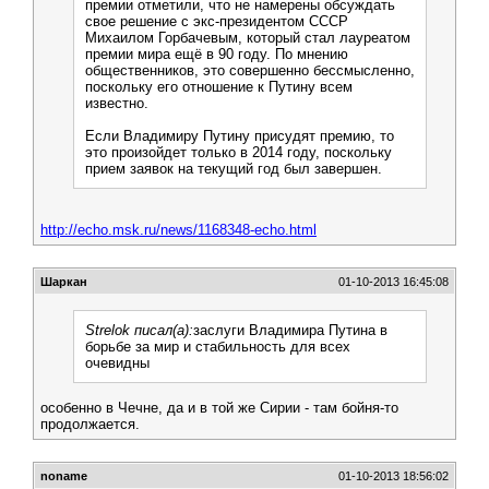
премии отметили, что не намерены обсуждать
свое решение с экс-президентом СССР
Михаилом Горбачевым, который стал лауреатом
премии мира ещё в 90 году. По мнению
общественников, это совершенно бессмысленно,
поскольку его отношение к Путину всем
известно.
Если Владимиру Путину присудят премию, то
это произойдет только в 2014 году, поскольку
прием заявок на текущий год был завершен.
http://echo.msk.ru/news/1168348-echo.html
Шаркан
01-10-2013 16:45:08
Strelok писал(а):
заслуги Владимира Путина в
борьбе за мир и стабильность для всех
очевидны
особенно в Чечне, да и в той же Сирии - там бойня-то
продолжается.
noname
01-10-2013 18:56:02