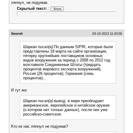
ляпнул, не подумав.
Скрытый текст:
:
Smersh
03-10-2013 11:43:00
Шаркан писал(а):
По данным SIPRI, которые были
представлены 18 марта на сайте организации,
пятерку крупнейших поставщиков основных
видов вооружения за период с 2008 по 2012 год
возглавили Соединенные Штаты (тридцать
процентов мирового экспорта вооружений),
Россия (26 процентов), Германия (семь
процентов)...
И тут же:
Шаркан писал(а):
вывод: в мире преобладает
американское, европейское и китайское оружие
(о котором нет точных данных), после них уже
российско-советское.
Кто из нас ляпнул не подумав?