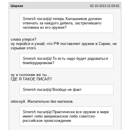
Шаркан
02-10-2013 21:03:02
Smersh писал(а):
теперь Калашников должен
отвечать за каждого дебила, застрелившего
человека из его оружия?
снова уперся?
ну поройся и узнай, что РФ поставляет оружие в Сирию, не
скрывая этого.
Smersh писал(а):
То есть надо будет радоваться
бомбордировкам?
ну и склочник же ты...
ГДЕ Я ТАКОЕ ПИСАЛ?
Smersh писал(а):
Вообще не факт
обоснуй. Желательно без матюков.
Smersh писал(а):
Практически все оружие в мире
имеет либо американское либо советско-
российское происхождение