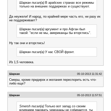
Шаркан писал(а):
В арабских странах все режимы
только на внешних поддержках и существуют.
Да неужели! И народ, по крайней мере часть его, ни разу их
не поддерживает?
Шаркан писал(а):
аргумент и про Афган был
такой: "если не мы, американцы бы вторглись".
Ну так они и вторглись!
Шаркан писал(а):
У нас СВОЙ фронт.
Из 1,5 человека.
Шаркан
05-10-2013 11:31:42
Смерш, кроме придирок и желания переспорить есть что-
либо еще?
Шаркан
05-10-2013 11:57:51
Smersh писал(а):
Только вот запад со своим
влиянием паковать чемоданы не собирается, ты