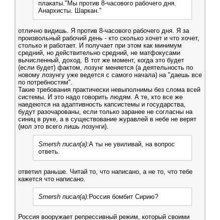
плакаты."Мы против 8-часового рабочего дня.
Анархисты. Шаркан."
отлично видишь. Я против 8-часового рабочего дня. Я за
произвольный рабочий день - кто сколько хочет и что хочет,
столько и работает. И получает при этом как минимум
средний, но действительно средний, не матфокусами
вычисленный, доход. В тот же момент, когда это будет
(если будет) фактом, лозунг меняется (а деятельность по
новому лозунгу уже ведется с самого начала) на "даешь все
по потребностям".
Такие требования практически невыполнимы без слома всей
системы. И это надо говорить людям. А те, кто все же
наедеются на адаптивность капсистемы и государства,
будут разочарованы, если только заранее не согласны на
синиц в руке, а в существование журавлей в небе не верят
(мол это всего лишь лозунги).
Smersh писал(а):
А ты не увиливай, на вопрос
ответь.
ответил раньше. Читай то, что написано, а не то, что тебе
кажется что написано.
Smersh писал(а):
Россия бомбит Сирию?
Россия вооружает репрессивный режим, который своими