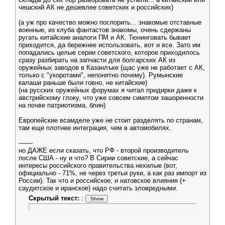
чешский АК не дешевлее советских и российских)
(а уж про качество можно поспорить... знакомые отставные
военные, из клуба фантастов знакомы, очень сдержаны
ругать китайские аналоги ПМ и АК. Тюнинговать бывает
приходится, да бережнее использовать, вот и все. Зато им
попадались целые серии советского, которое приходилось
сразу разбирать на запчасти для болгарских АК из
оружейных заводов в Казанлъке (щас уже не работает с АК,
только с "укоротами", непонятно почему). Румынские
калаши раньше были говно, не китайские)
(на русских оружейных форумах я читал придирки даже к
австрийскому глоку, что уже совсем симптом зашоренности
на почве патриотизма, блин)
Европейские всамделе уже не стоит разделять по странам,
там еще плотнее интеграция, чем в автомобилях.
-------
но ДАЖЕ если сказать, что РФ - второй производитель
после США - ну и что? В Сирии советские, а сейчас
интересы российского правительства нехилые (вот,
официально - 71%, не через третьи руки, а как раз импорт из
России). Так что и российское, и натовское влияния (+
саудитское и иранское) надо считать зловредными.
Скрытый текст:
: