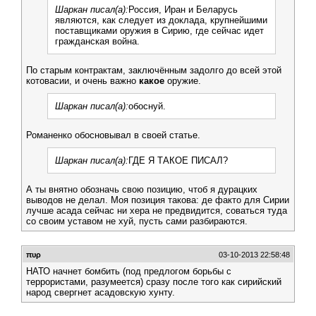
Шаркан писал(а):
Россия, Иран и Беларусь
являются, как следует из доклада, крупнейшими
поставщиками оружия в Сирию, где сейчас идет
гражданская война.
По старым контрактам, заключённым задолго до всей этой
котовасии, и очень важно
какое
оружие.
Шаркан писал(а):
обоснуй.
Романенко обосновывал в своей статье.
Шаркан писал(а):
ГДЕ Я ТАКОЕ ПИСАЛ?
А ты внятно обозначь свою позицию, чтоб я дурацких
выводов не делал. Моя позиция такова: де факто для Сирии
лучше асада сейчас ни хера не предвидится, соваться туда
со своим уставом не хуй, пусть сами разбираются.
πυρ
03-10-2013 22:58:48
НАТО начнет бомбить (под предлогом борьбы с
террористами, разумеется) сразу после того как сирийский
народ свергнет асадовскую хунту.