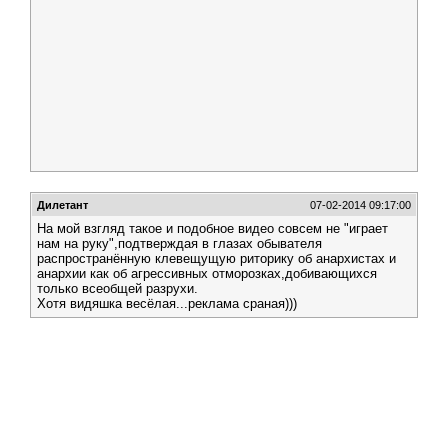
Дилетант
07-02-2014 09:17:00
На мой взгляд такое и подобное видео совсем не "играет
нам на руку",подтверждая в глазах обывателя
распространённую клевещущую риторику об анархистах и
анархии как об агрессивных отморозках,добивающихся
только всеобщей разрухи.
Хотя видяшка весёлая...реклама сраная)))