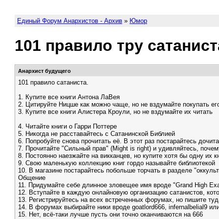
Единый Форум Анархистов - Архив
»
Юмор
101 правило тру сатанист
Анархист будущего
101 правило сатаниста.
1. Купите все книги Антона ЛаВея
2. Цитируйте Hицше как можно чаще, но не вздумайте покупать его
3. Купите все книги Алистера Кроули, но не вздумайте их читать
4. Читайте книги о Гарри Поттере
5. Hикогда не расставайтесь с Сатанинской Библией
6. Попробуйте снова прочитать её. В этот раз постарайтесь дочита
7. Прочитайте "Сильный прав" (Might is right) и удивляйтесь, поче
8. Постоянно наезжайте на викканцев, но купите хотя бы одну их к
9. Свою маленькую коллекцию книг гордо называйте библиотекой
10. В магазине постарайтесь побольше торчать в разделе "оккуль
Общение
11. Придумайте себе длинное зловещее имя вроде "Grand High Exalt
12. Вступайте в каждую онлайновую организацию сатанистов, кот
13. Регистрируйтесь на всех встреченных форумах, но пишите туд
14. В форумах выбирайте ники вроде goatlord666, infernalbelial9 или 
15. Hет, всё-таки лучше пусть они точно оканчиваются на 666