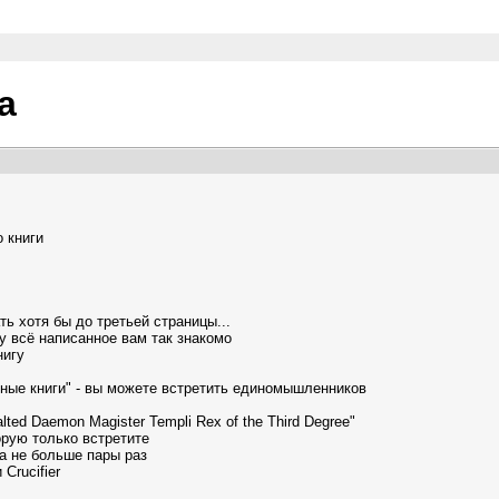
а
 книги
ть хотя бы до третьей страницы...
му всё написанное вам так знакомо
нигу
тные книги" - вы можете встретить единомышленников
ed Daemon Magister Templi Rex of the Third Degree"
орую только встретите
а не больше пары раз
Crucifier