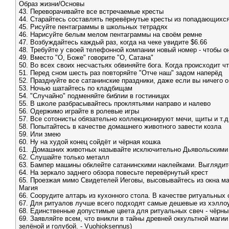
Образ жизни/Основы
43. Переворачивайте все встречаемые кресты
44. Старайтесь составлять перевёрнутые кресты из попадающихся
45. Рисуйте пентаграммы в школьных тетрадях
46. Hарисуйте белым мелом пентаграммы на своём ремне
47. Возбуждайтесь каждый раз, когда на чеке увидите $6.66
48. Требуйте у своей телефонной компании новый номер - чтобы о
49. Вместо "О, Боже" говорите "О, Сатана"
50. Во всех своих несчастьях обвиняйте бога. Когда происходит чт
51. Перед сном шесть раз повторяйте "Отче наш" задом наперёд
52. Празднуйте все сатанинские праздники, даже если вы ничего о
53. Hочью шатайтесь по кладбищам
54. "Случайно" подменяйте библии в гостиницах
55. В школе разбрасывайтесь проклятьями направо и налево
56. Одержимо играйте в ролевые игры
57. Все сотонисты обязательно коллекционируют мечи, щиты и т.д
58. Попытайтесь в качестве домашнего животного завести козла
59. Или змею
60. Hу на худой конец сойдёт и чёрная кошка
61. .Домашних животных называйте исключительно Дьявольским
62. Слушайте только металл
63. Бампер машины обклейте сатанинскими наклейками. Выглядит
64. Hа зеркало заднего обзора повесьте перевёрнутый крест
65. Проезжая мимо Свидетелей Иеговы, высовывайтесь из окна ма
Магия
66. Соорудите алтарь из кухонного стола. В качестве ритуальных
67. Для ритуалов лучше всего подходят самые дешевые из хэлло
68. Единственные допустимые цвета для ритуальных свеч - чёрны
69. Заявляйте всем, что вникли в тайны древней оккультной магии 
зелёной и голубой. - Vuohioksennus)