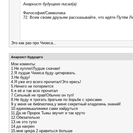
Анархист будущего писал(а):
Философия/Символика
72. Всем своим друзьям рассказывайте, что идёте Путём Лев
Это как раз про Чизеса...
Анархист будущего
Мои коменты:
1.Не куплю!Лудше скачаю!
2.Я лудше Чизеса буду цитировать.
3.Не буду!
4.Я уже его всего прочитал!Это ересь!
5.Ничего не потеряется
6.я её и так всю прочитал
7.Сильный не прав!Обычно он туп!
8.Не буду я трогать братьев по борьбе с хрюсами.
9.у меня не библиотека,у меня секретный кладезень знаний!
10.единомышлиники сами найдуться
11.Да не Пророк Тьмы звучит и так круто
12.Обезательно
13.не это тупо
14.да нахрен
15.мне цихра 2 нравиться больше