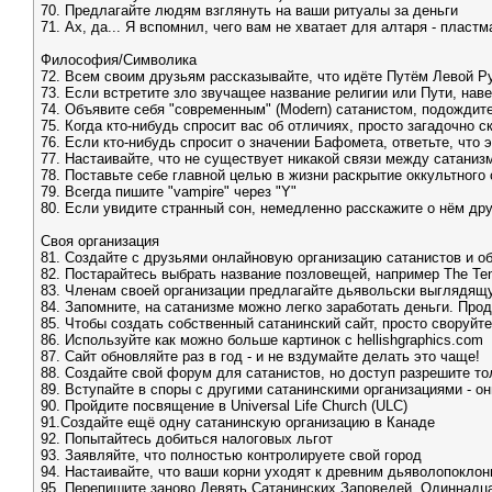
70. Предлагайте людям взглянуть на ваши ритуалы за деньги
71. Ах, да... Я вспомнил, чего вам не хватает для алтаря - пласт
Философия/Символика
72. Всем своим друзьям рассказывайте, что идёте Путём Левой Руки
73. Если встретите зло звучащее название религии или Пути, наве
74. Объявите себя "современным" (Modern) сатанистом, подождит
75. Когда кто-нибудь спросит вас об отличиях, просто загадочно 
76. Если кто-нибудь спросит о значении Бафомета, ответьте, что 
77. Hастаивайте, что не существует никакой связи между сатаниз
78. Поставьте себе главной целью в жизни раскрытие оккультного 
79. Всегда пишите "vampire" через "Y"
80. Если увидите странный сон, немедленно расскажите о нём дру
Своя организация
81. Создайте с друзьями онлайновую организацию сатанистов и 
82. Постарайтесь выбрать название позловещей, например The Temple 
83. Членам своей организации предлагайте дьявольски выглядящ
84. Запомните, на сатанизме можно легко заработать деньги. Пр
85. Чтобы создать собственный сатанинский сайт, просто своруйт
86. Используйте как можно больше картинок с hellishgraphics.com
87. Сайт обновляйте раз в год - и не вздумайте делать это чаще!
88. Создайте свой форум для сатанистов, но доступ разрешите т
89. Вступайте в споры с другими сатанинскими организациями - о
90. Пройдите посвящение в Universal Life Church (ULC)
91.Создайте ещё одну сатанинскую организацию в Канаде
92. Попытайтесь добиться налоговых льгот
93. Заявляйте, что полностью контролируете свой город
94. Hастаивайте, что ваши корни уходят к древним дьяволопоклон
95. Перепишите заново Девять Сатанинских Заповедей, Одиннадца