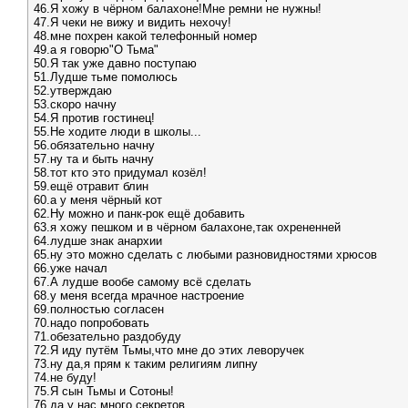
46.Я хожу в чёрном балахоне!Мне ремни не нужны!
47.Я чеки не вижу и видить нехочу!
48.мне похрен какой телефонный номер
49.а я говорю"О Тьма"
50.Я так уже давно поступаю
51.Лудше тьме помолюсь
52.утверждаю
53.скоро начну
54.Я против гостинец!
55.Не ходите люди в школы...
56.обязательно начну
57.ну та и быть начну
58.тот кто это придумал козёл!
59.ещё отравит блин
60.а у меня чёрный кот
62.Ну можно и панк-рок ещё добавить
63.я хожу пешком и в чёрном балахоне,так охрененней
64.лудше знак анархии
65.ну это можно сделать с любыми разновидностями хрюсов
66.уже начал
67.А лудше вообе самому всё сделать
68.у меня всегда мрачное настроение
69.полностью согласен
70.надо попробовать
71.обезательно раздобуду
72.Я иду путём Тьмы,что мне до этих леворучек
73.ну да,я прям к таким религиям липну
74.не буду!
75.Я сын Тьмы и Сотоны!
76.да у нас много секретов...