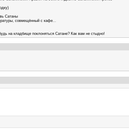
одку)
овь Сатаны
ературы, совмещённый с кафе...
нибудь на кладбище поклоняться Сатане? Как вам не стыдно!