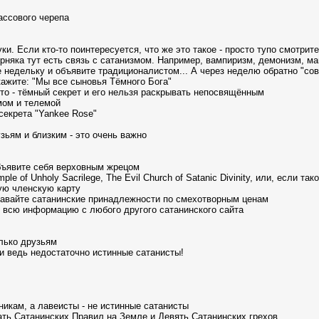
массового черепа
. Если кто-то поинтересуется, что же это такое - просто тупо смотрите
рняка тут есть связь с сатанизмом. Hапример, вампиризм, демонизм, маг
е недельку и объявите традиционалистом... А через неделю обратно "с
скажите: "Мы все сыновья Тёмного Бога"
это - тёмный секрет и его нельзя раскрывать непосвящённым
мом и телемой
секрета "Yankee Rose"
зьям и близким - это очень важно
объявите себя верховным жрецом
of Unholy Sacrilege, The Evil Church of Satanic Divinity, или, если такое
ую членскую карту
одавайте сатанинские принадлежности по смехотворным ценам
е всю информацию с любого другого сатанинского сайта
олько друзьям
ни ведь недостаточно истинные сатанисты!
никам, а лавеисты - не истинные сатанисты
ть Сатанинских Правил на Земле и Девять Сатанинских грехов