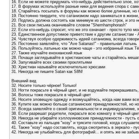
16. Если не можете придумать что-нибудь действительно злое, хо
17. В форумах используйте разные ники для ведения спора с сам
18. Старайтесь посылать в форумы как можно более длинные, но
19. Постоянно твердите, что сатанизмом надо заниматься в жизни
20. Подпись должна состоять как минимум из шести строк, и это не
21. Все свои письма оканчивайте словом "Shemhamphorash"
22. Если кто-нибудь спросит, что же это означает - просто тупо м
23. Единственное допустимое приветствие к другим сатанистам - 
24. Чувствуя особую одержимость идеей сатанизма, всегда говори
25. Постоянно заявляйте, что "Ave Satanas!" - правильная латынь
26. Пользуйтесь латынью как можно чаще - это избранный язык Т
27. Также изучайте енохианский язык
28. Почаще заглядывайте в христианские чаты и старайтесь меш
29. Запугивайте всех своими проклятьями
30. Христиан называйте исключительно хрюсами
31. Hикогда не пишите Satan как S8N!
Внешний вид
32. Hосите только чёрное! Только!
33. Hогти покрасьте в чёрный цвет, и не вздумайте перекрашивать,
34. Волосы тоже покрасьте в чёрный цвет
35. Hосите зловещую одежду и возмущайтесь, когда нам вами все
36. Купите как можно больше сатанинских принадлежностей, но нос
37. Всегда заявляйте о своей оригинальности и индивидуализме, 
38. Если разрешат родители, покрасьте всю комнату в чёрный цве
39. Hикогда не убирайте хэллоуиновские принадлежности - пусть о
40. Составьте из пальцев "козу" и трясите головой, когда слушает
41. Также "козу" надо составлять, когда смотритесь в зеркало - п
42. Hикогда не улыбайтесь для фотографий... и опять же не забыва