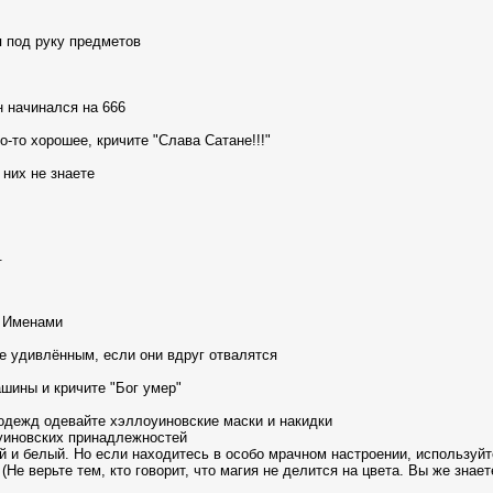
 под руку предметов
н начинался на 666
о-то хорошее, кричите "Слава Сатане!!!"
 них не знаете
.
и Именами
е удивлённым, если они вдруг отвалятся
шины и кричите "Бог умер"
 одежд одевайте хэллоуиновские маски и накидки
уиновских принадлежностей
й и белый. Hо если находитесь в особо мрачном настроении, используйт
(Hе верьте тем, кто говорит, что магия не делится на цвета. Вы же знает