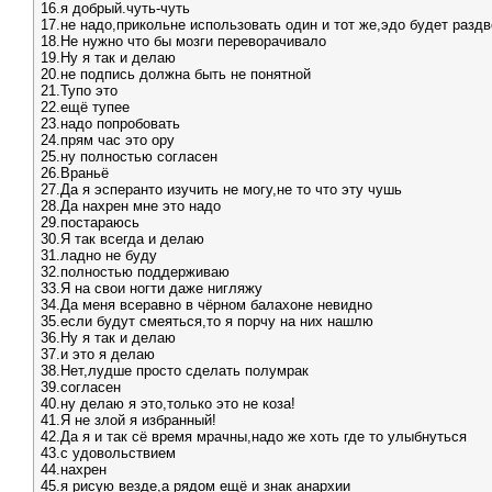
16.я добрый.чуть-чуть
17.не надо,прикольне использовать один и тот же,эдо будет разд
18.Не нужно что бы мозги переворачивало
19.Ну я так и делаю
20.не подпись должна быть не понятной
21.Тупо это
22.ещё тупее
23.надо попробовать
24.прям час это ору
25.ну полностью согласен
26.Враньё
27.Да я эсперанто изучить не могу,не то что эту чушь
28.Да нахрен мне это надо
29.постараюсь
30.Я так всегда и делаю
31.ладно не буду
32.полностью поддерживаю
33.Я на свои ногти даже нигляжу
34.Да меня всеравно в чёрном балахоне невидно
35.если будут смеяться,то я порчу на них нашлю
36.Ну я так и делаю
37.и это я делаю
38.Нет,лудше просто сделать полумрак
39.согласен
40.ну делаю я это,только это не коза!
41.Я не злой я избранный!
42.Да я и так сё время мрачны,надо же хоть где то улыбнуться
43.с удовольствием
44.нахрен
45.я рисую везде,а рядом ещё и знак анархии