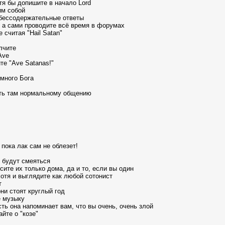
тя бы допишите в начало Lord
им собой
 бессодержательные ответы
, а сами проводите всё время в форумах
 считая "Hail Satan"
олчите
Ave
те "Ave Satanas!"
ёмного Бога
ать там нормальному общению
 пока лак сам не облезет!
 будут смеяться
ите их только дома, да и то, если вы один
хотя и выглядите как любой сотонист
т
ни стоят круглый год
е музыку
усть она напоминает вам, что вы очень, очень злой
йте о "козе"